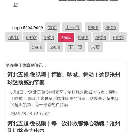
利
首页
上一页
5899
5900
page 5904/9009
5901
5902
5903
5905
5906
5907
5904
5908
5909
下一页
末页
更多关于
体育
的资讯：
河北五超·微视频｜挥旗、呐喊、舞动！这是沧州
球迷助威的节奏
8月8日，“河北五超”沧州赛区，沧州球迷助威的节奏：挥旗
！呐喊 ！舞动！这是沧州球迷助威的节奏，这就是五超主场
的超燃氛围，每一秒都热血拉满！
2026-08-09 12:11:00
河北五超·微视频｜每一次扑救都惊心动魄！沧州
队门将全力出击