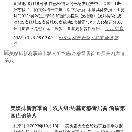
直播吧10月18日讯 在已经结束的一场友谊赛中，法国4-1击
败苏格兰，帕瓦尔梅开二度，以下为他在本场具体数据：比赛
时间90分钟2粒进球2次解围2次拦截1次抢断11次对抗6次成
功105次触球92次传球88次成功2次射正1次过人sofa评分9.0
……更多
分（陈皮不是橙）返回搜狐，查看更多责任编辑：
2023-10-18 08:02:00
帕瓦尔,梅开,传球,成功率,全场,评
分
美媒排新赛季前十双人组:约基奇穆雷居首 詹眉第
四库追第八
北京时间2023年10月18日，美媒露天看台给出了新赛季联盟
前十的双人组合排名。具体排名如下：1.尼古拉-约基奇&贾马