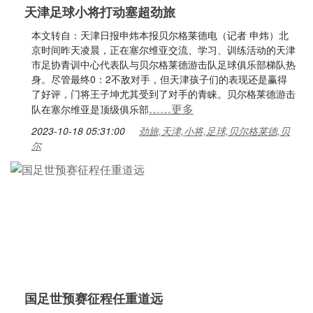
天津足球小将打动塞超劲旅
本文转自：天津日报申炜本报贝尔格莱德电（记者 申炜）北
京时间昨天凌晨，正在塞尔维亚交流、学习、训练活动的天津
市足协青训中心代表队与贝尔格莱德游击队足球俱乐部梯队热
身。尽管最终0：2不敌对手，但天津孩子们的表现还是赢得
了好评，门将王子坤尤其受到了对手的青睐。贝尔格莱德游击
……更多
队在塞尔维亚是顶级俱乐部
2023-10-18 05:31:00
劲旅,天津,小将,足球,贝尔格莱德,贝
尔
国足世预赛征程任重道远