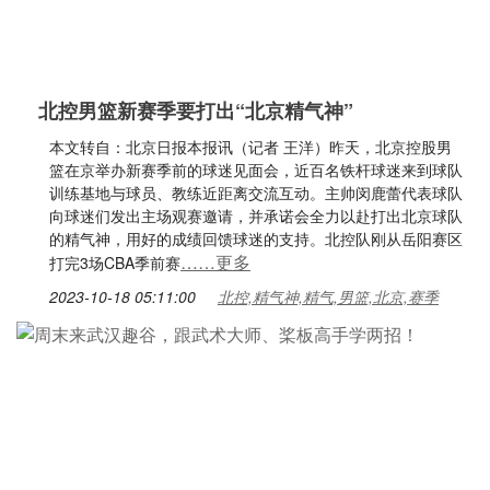
北控男篮新赛季要打出“北京精气神”
本文转自：北京日报本报讯（记者 王洋）昨天，北京控股男
篮在京举办新赛季前的球迷见面会，近百名铁杆球迷来到球队
训练基地与球员、教练近距离交流互动。主帅闵鹿蕾代表球队
向球迷们发出主场观赛邀请，并承诺会全力以赴打出北京球队
的精气神，用好的成绩回馈球迷的支持。北控队刚从岳阳赛区
……更多
打完3场CBA季前赛
2023-10-18 05:11:00
北控,精气神,精气,男篮,北京,赛季