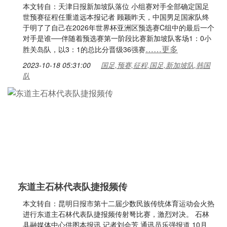
本文转自：天津日报新加坡队落位 小组赛对手全部确定国足
世预赛征程任重道远本报记者 顾颖昨天，中国男足国家队终
于明了了自己在2026年世界杯亚洲区预选赛C组中的最后一个
对手是谁──伴随着预选赛第一阶段比赛新加坡队客场1：0小
……更多
胜关岛队，以3：1的总比分晋级36强赛
2023-10-18 05:31:00
国足,预赛,征程,国足,新加坡队,韩国
队
东道主石林代表队捷报频传
本文转自：昆明日报市第十二届少数民族传统体育运动会火热
进行东道主石林代表队捷报频传射弩比赛，激烈对决。 石林
县融媒体中心供图本报讯 记者刘会芳 通讯员乐强报道 10月