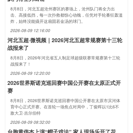
8月8日，河北五超沧州赛区的赛场上，沧州队门将全力出
击、高接低挡，每一次扑救都惊心动魄，任凭对手轮番狂轰滥
炸，始终没能撬开这扇固若金汤的球门。
2026-08-09 12:16:00
河北五超·微视频｜2026河北五超常规赛第十三轮
战报来了
8月8日，2026年河北省五人制足球超级联赛常规赛第十三轮
战报来了！
2026-08-09 12:20:00
2026世界斯诺克巡回赛中国公开赛在太原正式开
赛
8月8日，2026世界斯诺克巡回赛中国公开赛在太原市滨河体
育中心正式开赛。在首轮一场焦点对局中，丁俊晖以1比6不
敌大卫·吉尔伯特
2026-08-09 08:32:00
台胞黄伟杰上演“帽子戏法” 家人现场乐开了花