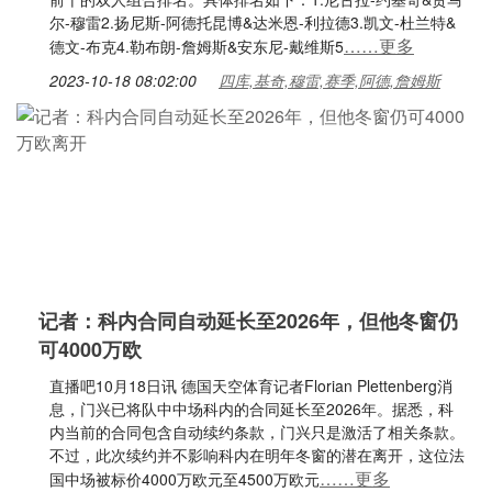
尔-穆雷2.扬尼斯-阿德托昆博&达米恩-利拉德3.凯文-杜兰特&
……更多
德文-布克4.勒布朗-詹姆斯&安东尼-戴维斯5
2023-10-18 08:02:00
四库,基奇,穆雷,赛季,阿德,詹姆斯
记者：科内合同自动延长至2026年，但他冬窗仍
可4000万欧
直播吧10月18日讯 德国天空体育记者Florian Plettenberg消
息，门兴已将队中中场科内的合同延长至2026年。据悉，科
内当前的合同包含自动续约条款，门兴只是激活了相关条款。
不过，此次续约并不影响科内在明年冬窗的潜在离开，这位法
……更多
国中场被标价4000万欧元至4500万欧元