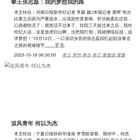
拳王张志磊：我的梦想我的路
本文转自：河南日报新华社记者 李颍 摄□本报记者 黄晖“有次
比赛之后因为严重脱水，出现急性肾衰竭、肝功能紊乱症状，
心跳都快没了，感觉活不过来了。住院三天挺过来之后，我对
经纪人说，这是放虎归山啊，没把我打倒，我就继续征战，追
求梦想！”10月12日，一口亲切乡音的张志磊回忆起职业拳击
……更多
之路的艰难细节
2023-10-18 06:30:00
拳王,梦想,拳击,拳王,重量级,重量
追风青年 何以为杰
本文转自：宁夏日报孙莉华漫画 李雪盼望着、期待中，何杰