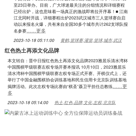
至23日举办。目前，广大球迷最关注的分组情况和详细赛程
已经出炉，这也意味着一场真正的激战即将拉开序幕！■ 江南
江北同时开战，详细赛程出炉2023武汉城市三人篮球赛自启
动以来报名火爆，共有来自全国30多个城市共计262支球队报
……更多
名参赛
2023-10-18 05:11:00
黄鹤,篮球赛,灌篮,篮球,城市,武汉
红色热土再添文化品牌
本文转自：晋中日报红色热土再添文化品牌2023雅居乐清水湾杯
中国围棋甲级联赛左权专场开赛本报讯 10月10日，2023雅居乐
清水湾杯中国围棋甲级联赛左权专场正式开赛。开棋仪式上，还
举行了中国金融围棋协会训练基地和民生信用卡北京队训练基地
……更
揭牌活动。此次左权专场比赛由“棋圣”聂卫平担任总教练
多
2023-10-18 05:14:00
热土,红色,品牌,文化,左权,北京队