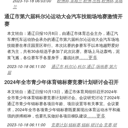
2023-10-18 06:03:00
欧洲杯,英格兰,欧洲,出线,欧洲杯,英格
兰
通辽市第六届科尔沁运动大会汽车技能场地赛激情开
赛
本文转自：通辽日报10月8日，由通辽市体育总会主办，通辽汽
车摩托车运动协会承办的通辽市第六届科尔沁运动大会汽车场地
技能赛在孝庄园景区举行。本次比赛的参赛车手以本地越野爱好
者为主，共有30余组选手参加了此次比赛。赛场上马达轰鸣，泥
……更多
浆飞溅，各位赛车手各显身手，鏖战比拼
2023-10-18 06:11:00
通辽市,科尔沁,科尔,通辽,场地赛,第六
届
2024年全市青少年体育锦标赛竞赛计划研讨会召开
本文转自：通辽日报10月13日，通辽市体育局组织召开2024年
全市青少年体育锦标赛竞赛计划研讨会。会议研究讨论了2024年
通辽市青少年锦标赛各项目年龄、项目设置等有关事宜。会议要
求，2024年全市各项青少年锦标赛既要展现出体育运动水平和顽
……更多
强的拼搏精神，也要扎实做好各项目梯队建设
2023-10-18 06:11:00
竞赛计划,锦标赛,锦标,研讨会,竞赛,研