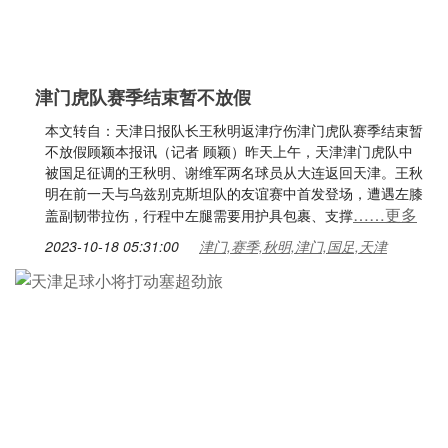
津门虎队赛季结束暂不放假
本文转自：天津日报队长王秋明返津疗伤津门虎队赛季结束暂
不放假顾颖本报讯（记者 顾颖）昨天上午，天津津门虎队中
被国足征调的王秋明、谢维军两名球员从大连返回天津。王秋
明在前一天与乌兹别克斯坦队的友谊赛中首发登场，遭遇左膝
……更多
盖副韧带拉伤，行程中左腿需要用护具包裹、支撑
2023-10-18 05:31:00
津门,赛季,秋明,津门,国足,天津