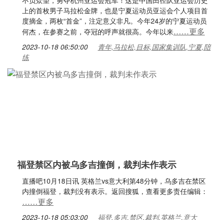
不负众望，勇夺杭州亚运会冠军！这是中国田径队亚运会历史
上的首枚男子马拉松金牌，也是宁夏运动员亚运会个人项目首
度摘金，两枚“首金”，注定意义非凡。今年24岁的宁夏运动员
……更多
何杰，在参赛之前，夺冠的呼声就很高。今年以来
2023-10-18 06:50:00
青年,马拉松,目标,国家集训队,宁夏,陪
练
福登禁区内被乌多吉撞倒，裁判未作表示
直播吧10月18日讯 英格兰vs意大利第48分钟，乌多吉在禁区
内撞倒福登，裁判没有表示。返回搜狐，查看更多责任编辑：
……更多
2023-10-18 05:03:00
福登,多吉,禁区,裁判,英格兰,意大