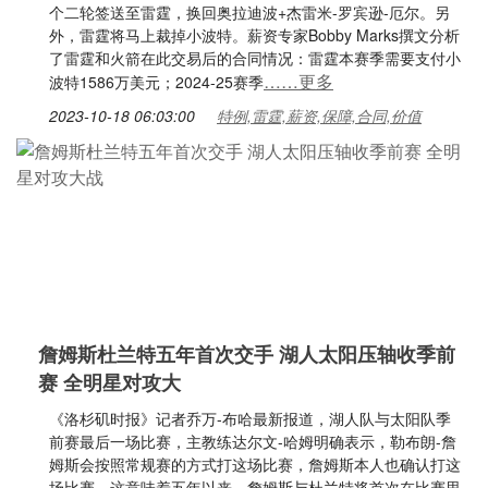
个二轮签送至雷霆，换回奥拉迪波+杰雷米-罗宾逊-厄尔。另
外，雷霆将马上裁掉小波特。薪资专家Bobby Marks撰文分析
了雷霆和火箭在此交易后的合同情况：雷霆本赛季需要支付小
……更多
波特1586万美元；2024-25赛季
2023-10-18 06:03:00
特例,雷霆,薪资,保障,合同,价值
詹姆斯杜兰特五年首次交手 湖人太阳压轴收季前
赛 全明星对攻大
《洛杉矶时报》记者乔万-布哈最新报道，湖人队与太阳队季
前赛最后一场比赛，主教练达尔文-哈姆明确表示，勒布朗-詹
姆斯会按照常规赛的方式打这场比赛，詹姆斯本人也确认打这
场比赛，这意味着五年以来，詹姆斯与杜兰特将首次在比赛里