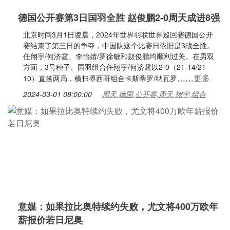
德国公开赛第3日国羽全胜 赵俊鹏2-0周天成进8强
北京时间3月1日凌晨，2024年世界羽联世界巡回赛德国公开
赛结束了第三日的争夺，中国队这个比赛日依旧是3战全胜。
任翔宇/何济霆、李怡婧/罗徐敏和赵俊鹏均顺利过关。在男双
方面，3号种子、国羽组合任翔宇/何济霆以2-0（21-14/21-
……更多
10）直落两局，横扫墨西哥组合卡斯蒂罗/纳瓦罗
2024-03-01 08:00:00
周天,德国,公开赛,周天,翔宇,组合
意媒：如果拉比奥特续约失败，尤文将400万欧年
薪报价若日尼奥