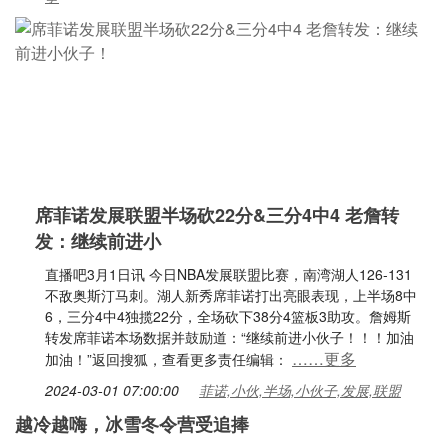
席菲诺发展联盟半场砍22分&三分4中4 老詹转
发：继续前进小
直播吧3月1日讯 今日NBA发展联盟比赛，南湾湖人126-131
不敌奥斯汀马刺。湖人新秀席菲诺打出亮眼表现，上半场8中
6，三分4中4独揽22分，全场砍下38分4篮板3助攻。詹姆斯
转发席菲诺本场数据并鼓励道：“继续前进小伙子！！！加油
……更多
加油！”返回搜狐，查看更多责任编辑：
2024-03-01 07:00:00
菲诺,小伙,半场,小伙子,发展,联盟
越冷越嗨，冰雪冬令营受追捧