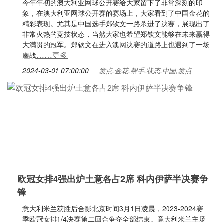
今年年初的澳大利亚网球公开赛给大家留下了非常深刻的印
象，在澳大利亚网球公开赛的赛场上，大家看到了中国金花的
精彩表现。尤其是中国选手郑钦文一路杀进了决赛，展现出了
非常火热的竞技状态，当然大家也希望郑钦文能够在未来赢得
大满贯的冠军。郑钦文在进入澳网决赛的道路上也遇到了一场
……更多
鏖战
2024-03-01 07:00:00
发点,金花,帮手,状态,中国,发点
欧冠女排4强出炉土意各占2席 科内伊萨半决赛争
锋
意大利米兰获胜后合影北京时间3月1日凌晨，2023-2024赛
季欧冠女排1/4决赛第二回合争夺全部结束。意大利米兰主场