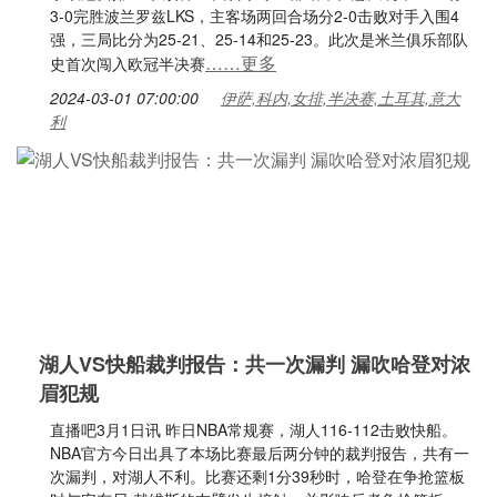
3-0完胜波兰罗兹LKS，主客场两回合场分2-0击败对手入围4
强，三局比分为25-21、25-14和25-23。此次是米兰俱乐部队
……更多
史首次闯入欧冠半决赛
2024-03-01 07:00:00
伊萨,科内,女排,半决赛,土耳其,意大
利
湖人VS快船裁判报告：共一次漏判 漏吹哈登对浓
眉犯规
直播吧3月1日讯 昨日NBA常规赛，湖人116-112击败快船。
NBA官方今日出具了本场比赛最后两分钟的裁判报告，共有一
次漏判，对湖人不利。比赛还剩1分39秒时，哈登在争抢篮板