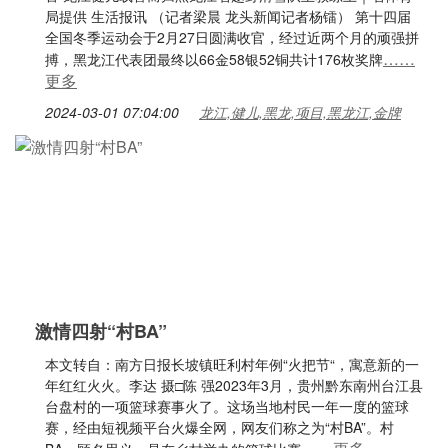
局提供 生活报讯 （记者梁晨 龙头新闻记者杨镭） 第十四届
全国冬季运动会于2月27日圆满收官，经过近两个月的顽强拼
……
搏，黑龙江代表团最终以66金58银52铜共计176枚奖牌
更多
2024-03-01 07:04:00
龙江,健儿,黑龙,项目,黑龙江,金牌
激情四射“村BA”
本文转自：南方日报长坡镇旺利村年例“火把节“，寓意新的一
年红红火火。李达 摄□陈 强2023年3月，贵州黔东南州台江县
台盘村的一项篮球赛事火了。这场当地村民一年一度的篮球
赛，经由短视频平台火爆全网，网友们称之为“村BA”。村