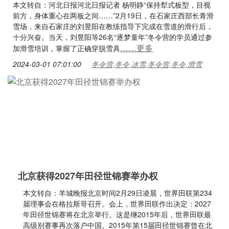
本文转自：河北日报河北日报记者 杨明静“保持犁式板型，目视
前方，身体重心在两板之间……”2月19日，在石家庄西部长青滑
雪场，来自石家庄的刘昱阳在教练指导下完成在雪道的滑行后，
十分兴奋。当天，刘昱阳等26名“逐梦童年”冬令营的学员通过参
……更多
加滑雪培训，掌握了正确穿脱雪具
2024-03-01 07:01:00
冬令营,冬令,冰雪,冬令营,冬令,滑雪
北京获得2027年田径世锦赛举办权
本文转自：羊城晚报北京时间2月29日凌晨，世界田联第234
届理事会在格拉斯哥召开。会上，世界田联作出决定：2027
年田径世锦赛将在北京举行。这是继2015年后，世界田联最
高级别赛事再次落户中国。2015年第15届田径世锦赛曾在北