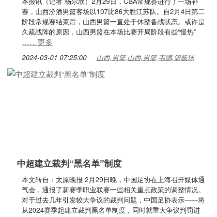
本报讯（记者 杨尔欣）2月29日，CBA常规赛进行了一场补
赛，山西汾酒男篮客场以107比86大胜江苏队。自2月4日第二
阶段常规赛结束后，山西男篮一直处于休整备战状态。或许是
久疏战阵的原因，山西男篮在本场比赛开局阶段有些“慢热”
……更多
2024-03-01 07:25:00
山西,男篮,山西,男篮,韦德,篮板球
中超建立裁判“黑名单”制度
本文转自：太原晚报 2月29日晚，中国足协在上海召开媒体通
气会，通报了新赛季职业联赛一些相关重点政策的调整情况。
对于过去几年引发较大争议的裁判问题，中国足协表示——将
从2024赛季起建立裁判黑名单制度，同时就重大争议判罚进