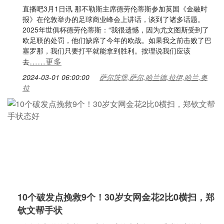
直播吧3月1日讯 那不勒斯主席德劳伦蒂斯参加英国《金融时
报》在伦敦举办的足球商业峰会上讲话，谈到了诸多话题。
2025年世俱杯德劳伦蒂斯：“我很遗憾，因为尤文图斯受到了
欧足联的处罚，他们缺席了今年的欧战。如果我之前击败了巴
塞罗那，我们只要打平就能拿到胜利。按理说我们应该
……更多
去
2024-03-01 06:00:00
萨尔茨堡,萨尔,哈兰德,拉伊,哈兰,奥
拉
10个破发点挽救9个！30岁女网金花2比0横扫，郑
钦文帮手状