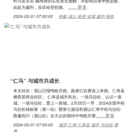
时与安东尼-戴维斯的右臂发生接触，并影响后者争抢篮板。
……更多
此处为漏判，应吹哈登犯规。
2024-03-01 07:00:00
快船,湖人,哈登,浓眉,裁判,报告
“仁马” 与城市共成长
本文转自：眉山日报鸣枪开跑。跑者们在赛道上奔跑。仁寿县
栖西里商业街区。 仁寿县城市风光。一场马拉松，认识一座
城。一场马拉松，爱上一座城。2月25日一早，2024全国半程
马拉松锦标赛（第一站）暨第七届信利眉山仁寿半程马拉松·
……更多
跑遍四川（眉山站）在大众的期待中鸣枪开赛
2024-03-01 07:00:00
城市,仁寿,仁寿县,城市,马拉松,赛
事