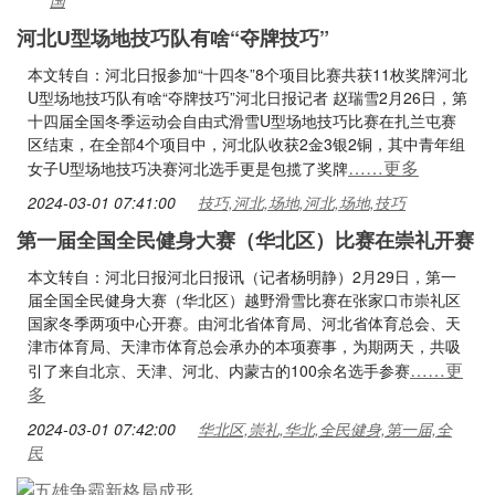
国
河北U型场地技巧队有啥“夺牌技巧”
本文转自：河北日报参加“十四冬”8个项目比赛共获11枚奖牌河北
U型场地技巧队有啥“夺牌技巧”河北日报记者 赵瑞雪2月26日，第
十四届全国冬季运动会自由式滑雪U型场地技巧比赛在扎兰屯赛
区结束，在全部4个项目中，河北队收获2金3银2铜，其中青年组
……更多
女子U型场地技巧决赛河北选手更是包揽了奖牌
2024-03-01 07:41:00
技巧,河北,场地,河北,场地,技巧
第一届全国全民健身大赛（华北区）比赛在崇礼开赛
本文转自：河北日报河北日报讯（记者杨明静）2月29日，第一
届全国全民健身大赛（华北区）越野滑雪比赛在张家口市崇礼区
国家冬季两项中心开赛。由河北省体育局、河北省体育总会、天
津市体育局、天津市体育总会承办的本项赛事，为期两天，共吸
……更
引了来自北京、天津、河北、内蒙古的100余名选手参赛
多
2024-03-01 07:42:00
华北区,崇礼,华北,全民健身,第一届,全
民