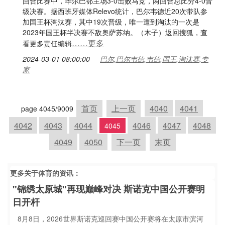
回合比赛中，毕尔巴鄂主场3-0击败马竞，两回合总比分4-0晋
级决赛。据西班牙媒体Relevo统计，巴尔韦德近20次带队参
加国王杯淘汰赛，其中19次晋级，唯一遭到淘汰的一次是
2023年国王杯半决赛不敌奥萨苏纳。（木子）返回搜狐，查
……更多
看更多责任编辑
2024-03-01 08:00:00
巴尔,巴尔韦德,韦德,国王,淘汰赛,专
家
首页
上一页
4040
4041
page 4045/9009
4042
4043
4044
4046
4047
4048
4045
4049
4050
下一页
末页
更多关于
体育
的资讯：
"锦绣太原城"再现巅峰对决 斯诺克中国公开赛明
日开杆
8月8日，2026世界斯诺克巡回赛中国公开赛将在太原市滨河