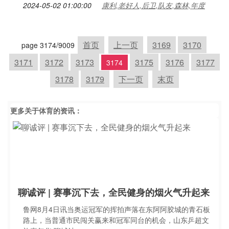
2024-05-02 01:00:00
康利,老好人,后卫,队友,森林,年度
首页
上一页
3169
3170
page 3174/9009
3171
3172
3173
3175
3176
3177
3174
3178
3179
下一页
末页
更多关于
体育
的资讯：
聊诚评 | 赛事沉下去，全民健身的烟火气升起来
鲁网8月4日讯当奥运冠军的挥拍声落在东阿阿胶城的青石板
路上，当普通市民闯关赢来和冠军同台的机会，山东乒超文