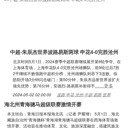
中超-朱辰杰世界波路易斯两球 申花4-0完胜沧州
北京时间5月1日，2024赛季中超联赛继续展开第9轮争夺。在
上海体育场，上海申花队4-0完胜沧州雄狮队，前9轮过后7胜
2平继续不败领跑中超积分榜，沧州雄狮队则吞下3连败。徐
皓阳开场3分钟闪击破门；第50分钟，朱辰杰远射世界波扩大
……更多
领先优势；第76分钟，安德烈-路易斯补射得手
2024-05-02 02:00:00
波路,申花,沧州,中超,易斯,世界
海北州青海骢马超级联赛激情开赛
本文转自：青海日报本报海北讯 （记者 尹耀增） 5月1日，海北
藏族自治州“青海骢杯”青海湖青海骢马超级联赛在西海体育场激
情开赛。活动旨在推动体育、文化、旅游深度融合，搭建民族文