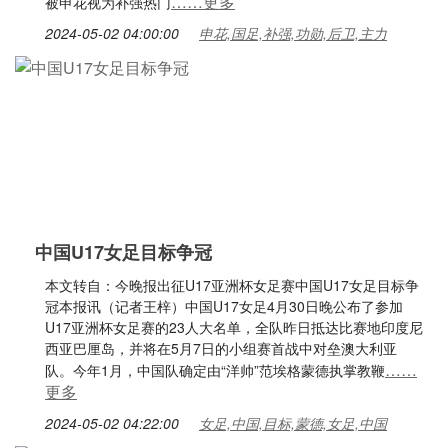
……更多
被申花视为补强热门
2024-05-02 04:00:00
申花,国足,补强,功勋,后卫,主力
中国U17女足目标争冠
本文转自：今晚报出征U17亚洲杯女足赛中国U17女足目标争
冠本报讯（记者王梓）中国U17女足4月30日晚公布了参加
U17亚洲杯女足赛的23人大名单，全队昨日抵达比赛地印度尼
西亚巴厘岛，并将在5月7日的小组赛首战中对垒澳大利亚
……
队。今年1月，中国队确定由“洋帅”范埃格蒙德执掌教鞭
更多
2024-05-02 04:22:00
女足,中国,目标,蒙德,女足,中国