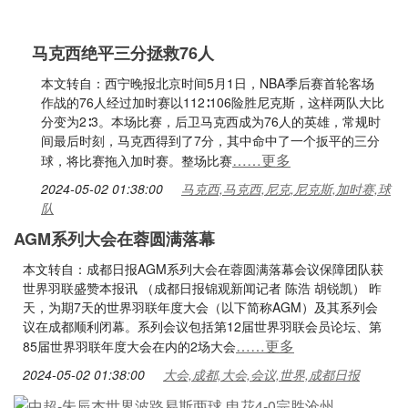
马克西绝平三分拯救76人
本文转自：西宁晚报北京时间5月1日，NBA季后赛首轮客场
作战的76人经过加时赛以112∶106险胜尼克斯，这样两队大比
分变为2∶3。本场比赛，后卫马克西成为76人的英雄，常规时
间最后时刻，马克西得到了7分，其中命中了一个扳平的三分
……更多
球，将比赛拖入加时赛。整场比赛
2024-05-02 01:38:00
马克西,马克西,尼克,尼克斯,加时赛,球
队
AGM系列大会在蓉圆满落幕
本文转自：成都日报AGM系列大会在蓉圆满落幕会议保障团队获
世界羽联盛赞本报讯 （成都日报锦观新闻记者 陈浩 胡锐凯） 昨
天，为期7天的世界羽联年度大会（以下简称AGM）及其系列会
议在成都顺利闭幕。系列会议包括第12届世界羽联会员论坛、第
……更多
85届世界羽联年度大会在内的2场大会
2024-05-02 01:38:00
大会,成都,大会,会议,世界,成都日报