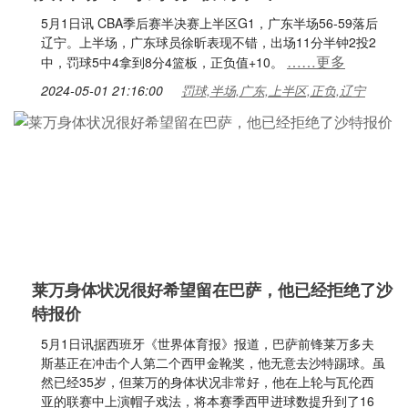
5月1日讯 CBA季后赛半决赛上半区G1，广东半场56-59落后
辽宁。上半场，广东球员徐昕表现不错，出场11分半钟2投2
……更多
中，罚球5中4拿到8分4篮板，正负值+10。
2024-05-01 21:16:00
罚球,半场,广东,上半区,正负,辽宁
莱万身体状况很好希望留在巴萨，他已经拒绝了沙
特报价
5月1日讯据西班牙《世界体育报》报道，巴萨前锋莱万多夫
斯基正在冲击个人第二个西甲金靴奖，他无意去沙特踢球。虽
然已经35岁，但莱万的身体状况非常好，他在上轮与瓦伦西
亚的联赛中上演帽子戏法，将本赛季西甲进球数提升到了16