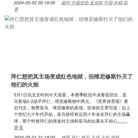
2024-05-02 00:19:00
裁判,中国篮协,亚篮联,中国,外籍,联
赛
拜仁想把其主场变成红色地狱，但维尼修斯扑灭了
他们的火焰
5月1日讯北京时间今天凌晨，本赛季欧冠半决赛首回合，皇
马客场2-2战平拜仁，维尼修斯独中两元。《世界体育报》赛
后刊文，称赞皇马、维尼修斯的表现。世体的文章写道：自上
个世纪七十年代开始，皇马曾经有近四十年未在拜仁的主场赢
……
球，那个时候拜仁的球迷对主场和皇马的比赛从不担心
更多
2024-05-01 21:19:00
修斯,拜仁,维尼,主场,火焰,地狱