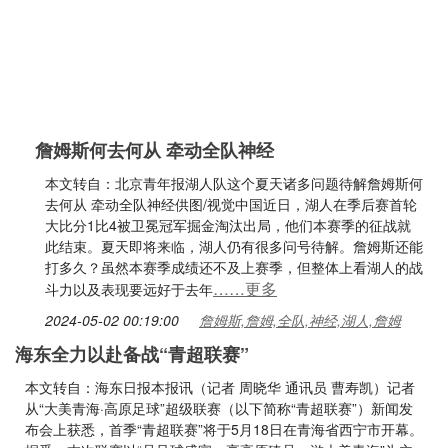
詹姆斯何去何从 牵动全队神经
本文转自：北京青年报湖人队这个夏天诸多问题待解詹姆斯何
去何从 牵动全队神经供图/视觉中国近日，湖人在季后赛首轮
大比分1比4被卫冕冠军掘金淘汰出局，他们本赛季的征战就
此结束。夏天即将来临，湖人仍有很多问号待解。詹姆斯还能
打多久？虽然本赛季成绩还不及上赛季，但整体上看湖人的战
……更多
斗力以及表现要远好于去年
2024-05-02 00:19:00
詹姆斯,詹姆,全队,神经,湖人,詹姆
海东全力以赴备战“青超联赛”
本文转自：海东日报本报讯（记者 周晓华 通讯员 曹寿凯）记者
从“大美青海·高原足球”超级联赛（以下简称“青超联赛”）新闻发
布会上获悉，首季“青超联赛”将于5月18日在青海省西宁市开幕。