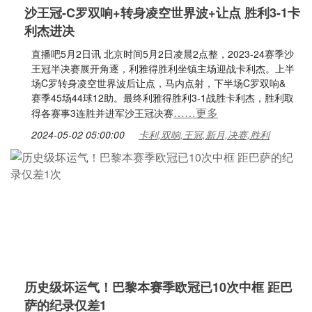
沙王冠-C罗双响+转身凌空世界波+让点 胜利3-1卡
利杰进决
直播吧5月2日讯 北京时间5月2日凌晨2点整，2023-24赛季沙
王冠半决赛展开角逐，利雅得胜利坐镇主场迎战卡利杰。上半
场C罗转身凌空世界波后让点，马内点射，下半场C罗双响&
赛季45场44球12助。最终利雅得胜利3-1战胜卡利杰，胜利取
……更多
得各赛事3连胜并进军沙王冠决赛
2024-05-02 05:00:00
卡利,双响,王冠,新月,决赛,胜利
历史级坏运气！巴黎本赛季欧冠已10次中框 距巴
萨的纪录仅差1