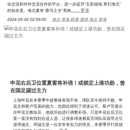
化交流和对外交流合作的平台，进一步提升“五彩福地 梦幻海北”
……更多
的知名度。海北素有“赛马之乡”美称
2024-05-02 02:59:00
海北,青海,联赛,激情,海北,青海
申花右后卫位置夏窗将补强！或锁定上港功勋，曾
在国足踢过主力
上海申花在本赛季中超整体表现不俗，球队至今保持不败。申
花主帅斯卢茨基的能力，也因此得到了球迷认可。斯卢茨基出
任申花主教练后，他就开始进行调整补强。只是申花右后卫位
置一直没有找到合适人选，让很多球迷都直言球队应该早点引
进邓涵文。邓涵文是一位非常有实力的球员，本赛季开打前就