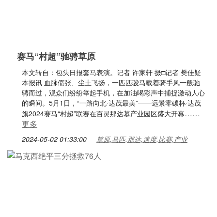
赛马“村超”驰骋草原
本文转自：包头日报套马表演。记者 许家轩 摄□记者 樊佳疑
本报讯 血脉偾张、尘土飞扬，一匹匹骏马载着骑手风一般驰
骋而过，观众们纷纷举起手机，在加油喝彩声中捕捉激动人心
的瞬间。5月1日，“一路向北·达茂最美”——远景零碳杯·达茂
……
旗2024赛马“村超”联赛在百灵那达慕产业园区盛大开幕
更多
2024-05-02 01:33:00
草原,马匹,那达,速度,比赛,产业