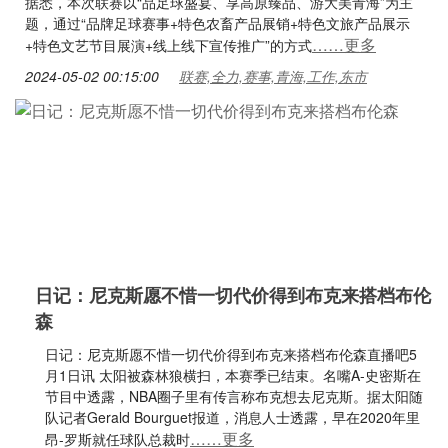
据悉，本次联赛以“品足球盛宴、享高原臻品、游大美青海”为主
题，通过“品牌足球赛事+特色农畜产品展销+特色文旅产品展示
……更多
+特色文艺节目展演+线上线下宣传推广”的方式
2024-05-02 00:15:00
联赛,全力,赛事,青海,工作,东市
日记：尼克斯愿不惜一切代价得到布克来搭档布伦
森
日记：尼克斯愿不惜一切代价得到布克来搭档布伦森直播吧5
月1日讯 太阳被森林狼横扫，本赛季已结束。名嘴A-史密斯在
节目中透露，NBA圈子里有传言称布克想去尼克斯。据太阳随
队记者Gerald Bourguet报道，消息人士透露，早在2020年里
……更多
昂-罗斯就任球队总裁时