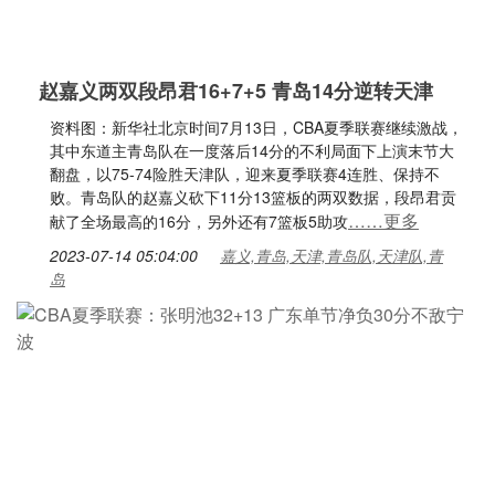
赵嘉义两双段昂君16+7+5 青岛14分逆转天津
资料图：新华社北京时间7月13日，CBA夏季联赛继续激战，
其中东道主青岛队在一度落后14分的不利局面下上演末节大
翻盘，以75-74险胜天津队，迎来夏季联赛4连胜、保持不
败。青岛队的赵嘉义砍下11分13篮板的两双数据，段昂君贡
……更多
献了全场最高的16分，另外还有7篮板5助攻
2023-07-14 05:04:00
嘉义,青岛,天津,青岛队,天津队,青
岛