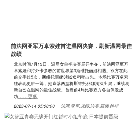
前法网亚军万卓索娃首进温网决赛，刷新温网最佳
战绩
北京时间7月13日，温网女单半决赛展开争夺，前法网亚军万
卓索娃和持外卡参赛的前世界第3斯维托丽娜相遇。双方在此
前交手过5次，斯维托丽娜3胜2负稍稍占先。本场比赛万卓索
娃表现更胜一筹，她直落两盘将斯维托丽娜淘汰出局，继续刷
新自己在温网的最佳战绩。首盘前4局比赛双方各自保发成
……更多
功
2023-07-14 05:08:00
法网,亚军,战绩,决赛,丽娜,维托