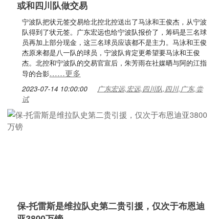
或和四川队做交易
宁波队把状元签交易给北控北控送出了马泳和王俊杰，从宁波
队得到了状元签。广东宏远也给宁波队报价了，筹码是三名球
员再加上部分现金，这三名球员应该都不是主力。马泳和王俊
杰原来都是八一队的球员，宁波队肯定更希望要马泳和王俊
杰。北控和宁波队的交易官宣后，朱芳雨在社媒晒与阿的江指
……更多
导的合影
2023-07-14 10:00:00
广东宏远,宏远,四川队,四川,广东,尝
试
保-托雷斯是维拉队史第二贵引援，仅次于布恩迪
亚3800万镑