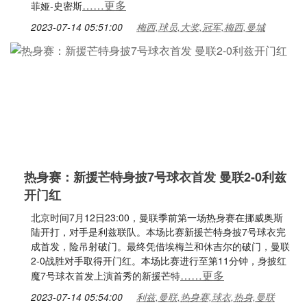
……更多
菲娅-史密斯
2023-07-14 05:51:00
梅西,球员,大奖,冠军,梅西,曼城
热身赛：新援芒特身披7号球衣首发 曼联2-0利兹
开门红
北京时间7月12日23:00，曼联季前第一场热身赛在挪威奥斯
陆开打，对手是利兹联队。本场比赛新援芒特身披7号球衣完
成首发，险吊射破门。最终凭借埃梅兰和休吉尔的破门，曼联
2-0战胜对手取得开门红。本场比赛进行至第11分钟，身披红
……更多
魔7号球衣首发上演首秀的新援芒特
2023-07-14 05:54:00
利兹,曼联,热身赛,球衣,热身,曼联