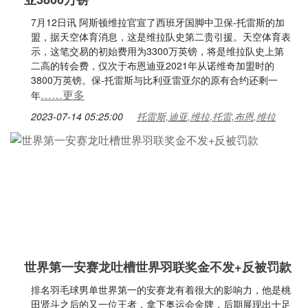
7月12日讯 阿斯顿维拉官宣了西班牙国脚中卫保-托雷斯的加
盟，据天空体育消息，这是维拉队史第二贵引援。天空体育表
示，这笔交易的初始费用为3300万英镑，将是维拉队史上第
二高的转会费，仅次于布恩迪亚2021年从诺维奇加盟时的
3800万英镑。保-托雷斯与比利亚雷亚尔的原有合约还剩一
……更多
年
2023-07-14 05:25:00
托雷斯,迪亚,维拉,托雷,布恩,维拉
世界第一安赛龙吐槽世界羽联奖金不发+反被罚款
排名羽毛球男单世界第一的安赛龙有着很大的影响力，他是桃
田贤斗之后的又一位王者，拿下奥运会金牌，后期展现出十足