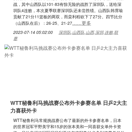
战，其中山西队以101-83有惊无险的战胜了深圳队，送给深
圳队4连败，本次夏季联赛深圳队还未尝胜绩。山西队韩霈瑜
贡献了21分11篮板的两双，而栾利程砍下了27分。四节比分
……更多
（山西队在后）：26-25、21-27
2023-07-14 05:02:00
深圳队,山西队,山西,深圳,连败,联
赛
WTT秘鲁利马挑战赛公布外卡参赛名单 日乒2大主
力喜获外卡
WTT秘鲁利马常规挑战赛公布了最新的外卡参赛名单，日本
的世界冠军平野美宇和15岁的张本美和一同喜获女单外卡资