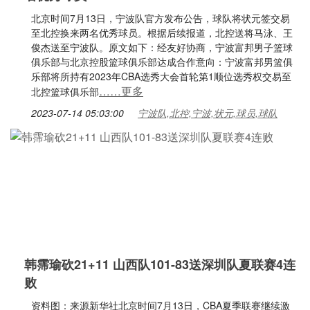
北京时间7月13日，宁波队官方发布公告，球队将状元签交易
至北控换来两名优秀球员。根据后续报道，北控送将马泳、王
俊杰送至宁波队。原文如下：经友好协商，宁波富邦男子篮球
俱乐部与北京控股篮球俱乐部达成合作意向：宁波富邦男篮俱
乐部将所持有2023年CBA选秀大会首轮第1顺位选秀权交易至
……更多
北控篮球俱乐部
2023-07-14 05:03:00
宁波队,北控,宁波,状元,球员,球队
韩霈瑜砍21+11 山西队101-83送深圳队夏联赛4连
败
资料图：来源新华社北京时间7月13日，CBA夏季联赛继续激