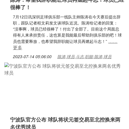
很棒了！
7月12日讯深圳足球俱乐部一线队主帅陈涛在今天赛后提出辞
职，跟队记者程文莉发文谈球队近况。陈涛给记者的回复：
“没事啊，球员已经很棒了！付出了全部了。目前这个局面总
得有人来承担责任，这也算是我能最后帮助到俱乐部的吧！球
……
员也需要释放，也希望我辞职能让球员再燃起斗志！”
更多
2023-07-14 05:06:00
陈涛,球员,斗志,职能,陈涛,球员
宁波队官方公布 球队将状元签交易至北控换来两
名优秀球员