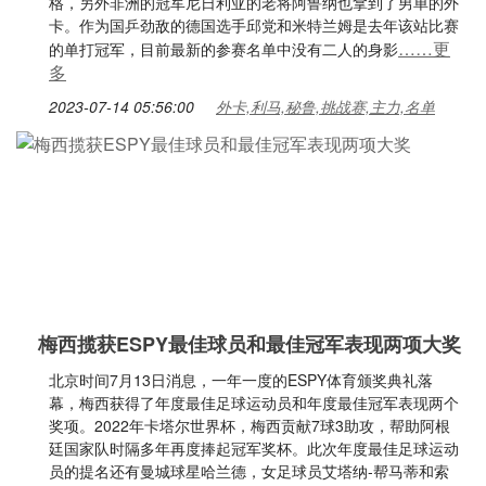
格，另外非洲的冠军尼日利亚的老将阿鲁纳也拿到了男单的外
卡。作为国乒劲敌的德国选手邱党和米特兰姆是去年该站比赛
……更
的单打冠军，目前最新的参赛名单中没有二人的身影
多
2023-07-14 05:56:00
外卡,利马,秘鲁,挑战赛,主力,名单
梅西揽获ESPY最佳球员和最佳冠军表现两项大奖
北京时间7月13日消息，一年一度的ESPY体育颁奖典礼落
幕，梅西获得了年度最佳足球运动员和年度最佳冠军表现两个
奖项。2022年卡塔尔世界杯，梅西贡献7球3助攻，帮助阿根
廷国家队时隔多年再度捧起冠军奖杯。此次年度最佳足球运动
员的提名还有曼城球星哈兰德，女足球员艾塔纳-帮马蒂和索