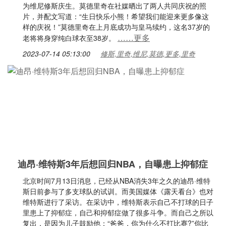
为维尼修斯庆生。莫德里奇在社媒晒出了两人共同庆祝的照
片，并配文写道：“生日快乐小熊！希望我们能迎来更多像这
样的庆祝！”莫德里奇在上月底成功与皇马续约，这名37岁的
……更多
老将将身穿纯白球衣至38岁。
2023-07-14 05:13:00
修斯,里奇,维尼,莫德,更多,里奇
迪昂·维特斯3年后想回归NBA，自曝患上抑郁症
北京时间7月13日消息，已经从NBA消失3年之久的迪昂·维特
斯日前参与了多支球队的试训。而美国媒体《露天看台》也对
维特斯进行了采访。在采访中，维特斯表示自己不打球的日子
里患上了抑郁症，自己和抑郁症做了很多斗争。而自己之所以
复出，是因为儿子鼓励他：“爸爸，你为什么不打比赛?”你比