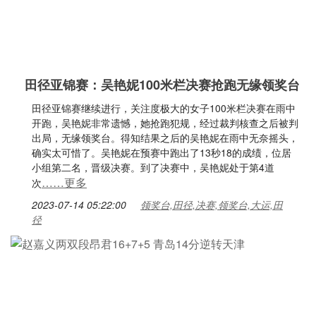
田径亚锦赛：吴艳妮100米栏决赛抢跑无缘领奖台
田径亚锦赛继续进行，关注度极大的女子100米栏决赛在雨中
开跑，吴艳妮非常遗憾，她抢跑犯规，经过裁判核查之后被判
出局，无缘领奖台。得知结果之后的吴艳妮在雨中无奈摇头，
确实太可惜了。吴艳妮在预赛中跑出了13秒18的成绩，位居
小组第二名，晋级决赛。到了决赛中，吴艳妮处于第4道
……更多
次
2023-07-14 05:22:00
领奖台,田径,决赛,领奖台,大运,田
径