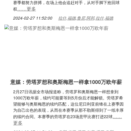
赛季都努力拼搏，在场上他会追赶对手，从对手脚下抢回球
……更多
权
2024-02-27 11:52:00
拉什,福德,鲁尼,阿邦,拉什,福德
意媒：劳塔罗想和奥斯梅恩一样拿1000万欧年薪
2月27日讯据全市场报道称，劳塔罗和奥斯梅恩一样想拿到
1000万欧年薪，续约可能要等到5月份后才能解锁。劳塔罗希
望能够与奥斯梅恩的续约匹配，这位尼日利亚前锋在上赛季因
为自己出色的表现，从而在本赛季从那不勒斯得到了一纸丰厚
……
的续约合同。本赛季的劳塔罗在23场意甲比赛打进22球
更多