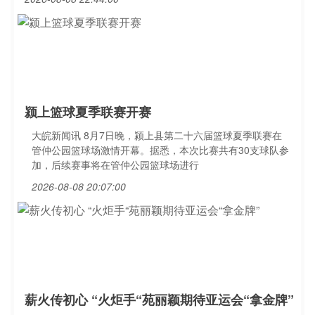
颍上篮球夏季联赛开赛
大皖新闻讯 8月7日晚，颍上县第二十六届篮球夏季联赛在
管仲公园篮球场激情开幕。据悉，本次比赛共有30支球队参
加，后续赛事将在管仲公园篮球场进行
2026-08-08 20:07:00
薪火传初心 “火炬手“苑丽颖期待亚运会“拿金牌”