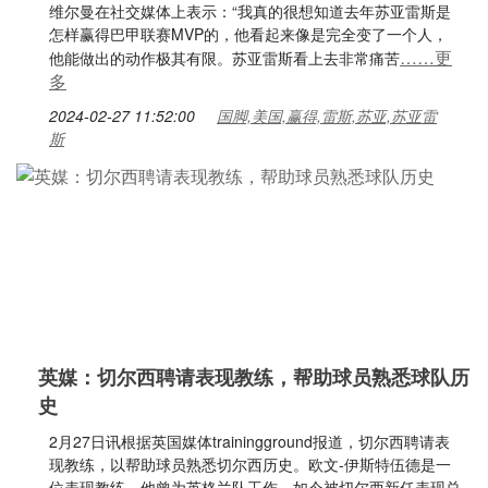
维尔曼在社交媒体上表示：“我真的很想知道去年苏亚雷斯是
怎样赢得巴甲联赛MVP的，他看起来像是完全变了一个人，
……更
他能做出的动作极其有限。苏亚雷斯看上去非常痛苦
多
2024-02-27 11:52:00
国脚,美国,赢得,雷斯,苏亚,苏亚雷
斯
英媒：切尔西聘请表现教练，帮助球员熟悉球队历
史
2月27日讯根据英国媒体trainingground报道，切尔西聘请表
现教练，以帮助球员熟悉切尔西历史。欧文-伊斯特伍德是一
位表现教练，他曾为英格兰队工作，如今被切尔西新任表现总