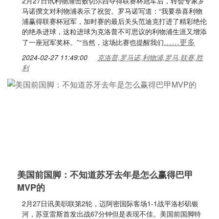
2月27日讯利物浦击败切尔西夺得联赛杯冠军后，转会专家罗
马诺撰文对利物浦表示了祝贺。罗马诺写道：“我要恭喜利物
浦赢得联赛杯冠军，加时赛的最后关头范迪克打进了精彩绝伦
的绝杀进球，这粒进球为克洛普不可思议的利物浦生涯又增添
……更多
了一座冠军奖杯。”“当然，这场比赛也提醒我们
2024-02-27 11:49:00
克洛普,罗马诺,利物浦,罗马,联赛,胜
利
美国前国脚：不知道苏牙去年是怎么赢得巴甲
MVP的
2月27日讯美职联第2轮，迈阿密国际客场1-1战平洛杉矶银
河，苏亚雷斯首发出战67分钟但是表现不佳。美国前国脚特