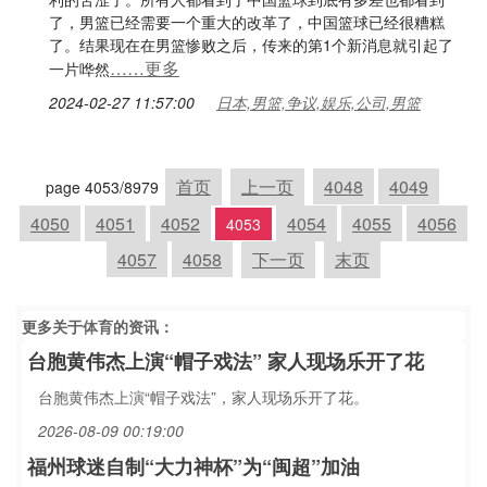
了，男篮已经需要一个重大的改革了，中国篮球已经很糟糕
了。结果现在在男篮惨败之后，传来的第1个新消息就引起了
……更多
一片哗然
2024-02-27 11:57:00
日本,男篮,争议,娱乐,公司,男篮
首页
上一页
4048
4049
page 4053/8979
4050
4051
4052
4054
4055
4056
4053
4057
4058
下一页
末页
更多关于
体育
的资讯：
台胞黄伟杰上演“帽子戏法” 家人现场乐开了花
台胞黄伟杰上演“帽子戏法”，家人现场乐开了花。
2026-08-09 00:19:00
福州球迷自制“大力神杯”为“闽超”加油