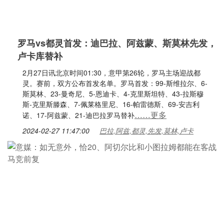
罗马vs都灵首发：迪巴拉、阿兹蒙、斯莫林先发，
卢卡库替补
2月27日讯北京时间01:30，意甲第26轮，罗马主场迎战都
灵。赛前，双方公布首发名单。罗马首发：99-斯维拉尔、6-
斯莫林、23-曼奇尼、5-恩迪卡、4-克里斯坦特、43-拉斯穆
斯-克里斯滕森、7-佩莱格里尼、16-帕雷德斯、69-安吉利
……更多
诺、17-阿兹蒙、21-迪巴拉罗马替补
2024-02-27 11:47:00
巴拉,阿兹,都灵,先发,莫林,卢卡