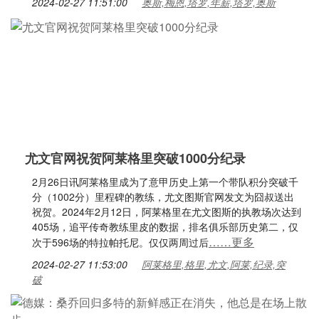
2024-02-27 11:51:00
奥斯,梅恩,塔罗,年薪,塔罗,奥斯
尤文官网祝贺阿莱格里突破1000分纪录
2月26日讯阿莱格里成为了意甲历史上第一个带队积分突破千
分（1002分）里程碑的教练，尤文图斯官网发文为囧叔送出
祝贺。2024年2月12日，阿莱格里在尤文图斯的执教场次达到
405场，追平传奇教练里皮的数据，排名俱乐部历史第二，仅
……更多
次于596场的特拉帕托尼。仅仅两周过后
2024-02-27 11:53:00
阿莱格里,格里,尤文,阿莱,纪录,突
破