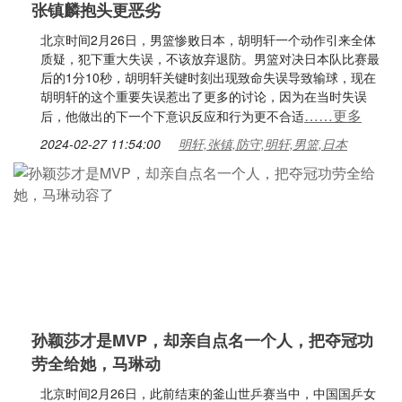
张镇麟抱头更恶劣
北京时间2月26日，男篮惨败日本，胡明轩一个动作引来全体
质疑，犯下重大失误，不该放弃退防。男篮对决日本队比赛最
后的1分10秒，胡明轩关键时刻出现致命失误导致输球，现在
胡明轩的这个重要失误惹出了更多的讨论，因为在当时失误
……更多
后，他做出的下一个下意识反应和行为更不合适
2024-02-27 11:54:00
明轩,张镇,防守,明轩,男篮,日本
孙颖莎才是MVP，却亲自点名一个人，把夺冠功
劳全给她，马琳动
北京时间2月26日，此前结束的釜山世乒赛当中，中国国乒女