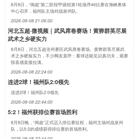
8月8日，“闽超”第二阶段甲级组第1轮场序46比赛在海峡奥体
中心召开，福州队主场对战泉州队。
2026-08-08 21:06:00
河北五超·微视频｜武风席卷赛场！黄骅群英尽展
武术之乡硬实力
8月8日，河北五超沧州赛区武风席卷赛场。黄骅群英尽展武
术之乡硬核实力，不少网友直呼：看球还能见识真功夫，观赛
惊喜感直接拉满。
2026-08-08 22:24:00
连进2球！福州队2:0领先
连进2球！福州队2:0领先
2026-08-08 22:44:00
5:2！福州获排位赛首场胜利
8月8日晚，“闽超”正式迈入排位赛征程，福州主场对战泉州
队，以5:2的成绩获得排位赛的首场胜利。
2026-08-08 22:44:00