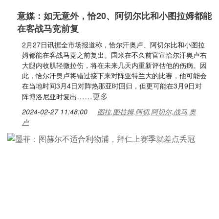
意媒：如无意外，恰20、阿切尔比和小图拉姆都能
在客战马竞前复
2月27日讯据全市场报道称，恰尔汗奥卢、阿切尔比和小图拉
姆都能在客战马竞之前复出。国米在不久前官宣恰尔汗奥卢右
大腿内收肌轻微拉伤，将在未来几天内重新评估他的伤病。因
此，恰尔汗奥卢将错过接下来对阵亚特兰大的比赛，他可能会
在当地时间3月4日对阵热那亚时回归，但更可能在3月9日对
……更多
阵博洛尼亚时复出
2024-02-27 11:48:00
图拉,图拉姆,阿切,阿切尔,战马,奥
卢