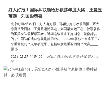
好人好报！国际乒联颁给孙颖莎年度大奖，王曼昱
落选，刘国梁恭喜
北京时间2月27日，好人有好报，孙颖莎好心收获回报，两大
惊喜从天而降，王曼昱遗憾落选，刘国梁为她开心。孙颖莎作
为国乒女队最新领军者，近期连续迎来了好消息，就像她说
的，中国队的成功也就是她的成功。2023年莎莎一举拿下了7
……
个重量级的个人单项冠军，包括年度最重要的两个大赛
更多
2024-02-27 11:54:00
国际乒联,刘国梁,王曼,好报,好人,大
奖