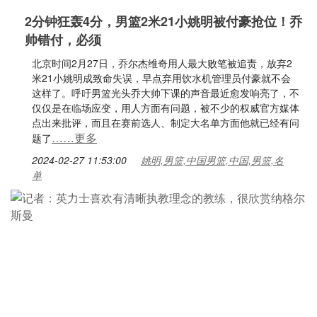
2分钟狂轰4分，男篮2米21小姚明被付豪抢位！乔
帅错付，必须
北京时间2月27日，乔尔杰维奇用人最大败笔被追责，放弃2
米21小姚明成致命失误，早点弃用饮水机管理员付豪就不会
这样了。呼吁男篮光头乔大帅下课的声音最近愈发响亮了，不
仅仅是在临场应变，用人方面有问题，被不少的权威官方媒体
点出来批评，而且在赛前选人、制定大名单方面他就已经有问
……更多
题了
2024-02-27 11:53:00
姚明,男篮,中国男篮,中国,男篮,名
单