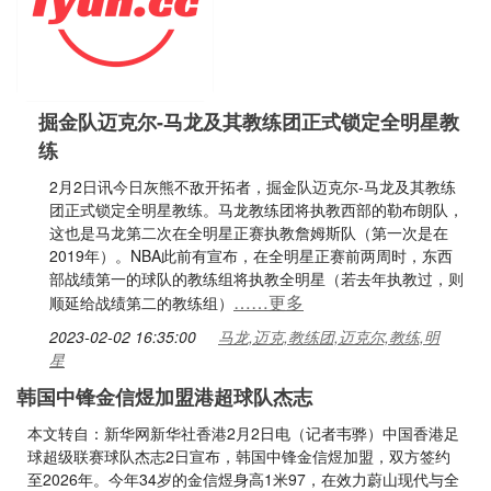
掘金队迈克尔-马龙及其教练团正式锁定全明星教
练
2月2日讯今日灰熊不敌开拓者，掘金队迈克尔-马龙及其教练
团正式锁定全明星教练。马龙教练团将执教西部的勒布朗队，
这也是马龙第二次在全明星正赛执教詹姆斯队（第一次是在
2019年）。NBA此前有宣布，在全明星正赛前两周时，东西
部战绩第一的球队的教练组将执教全明星（若去年执教过，则
……更多
顺延给战绩第二的教练组）
2023-02-02 16:35:00
马龙,迈克,教练团,迈克尔,教练,明
星
韩国中锋金信煜加盟港超球队杰志
本文转自：新华网新华社香港2月2日电（记者韦骅）中国香港足
球超级联赛球队杰志2日宣布，韩国中锋金信煜加盟，双方签约
至2026年。今年34岁的金信煜身高1米97，在效力蔚山现代与全