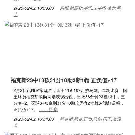
2023-02-02 16:33:00
凯斯,凯斯勒,半场,上半场,猛龙,爵
士
福克斯23中13砍31分10助3断1帽 正负值+17
2月2日讯NBA常规赛，国王119-109击败马刺。本场比赛，国
王球员福克斯攻防两端表现出色，出场38分钟23投13中，三
分4中2、罚球3中3拿到31分10助攻另有2篮板3抢断1盖帽，
……更多
正负值+17。
2023-02-02 16:34:00
福克斯,福克,正负,马刺,国王,常规
赛