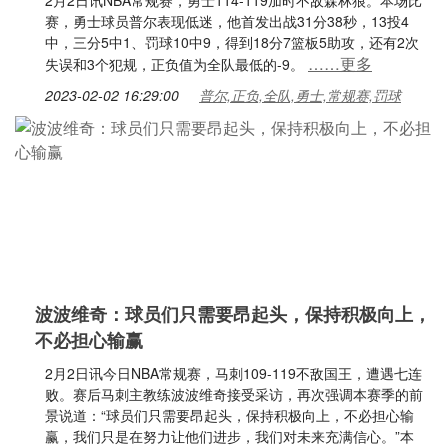
2月2日讯NBA常规赛，勇士114-119加时不敌森林狼。本场比
赛，勇士球员普尔表现低迷，他首发出战31分38秒，13投4
中，三分5中1、罚球10中9，得到18分7篮板5助攻，还有2次
……更多
失误和3个犯规，正负值为全队最低的-9。
2023-02-02 16:29:00
普尔,正负,全队,勇士,常规赛,罚球
波波维奇：球员们只需要昂起头，保持积极向上，
不必担心输赢
2月2日讯今日NBA常规赛，马刺109-119不敌国王，遭遇七连
败。赛后马刺主教练波波维奇接受采访，再次强调本赛季的前
景说道：“球员们只需要昂起头，保持积极向上，不必担心输
赢，我们只是在努力让他们进步，我们对未来充满信心。”本