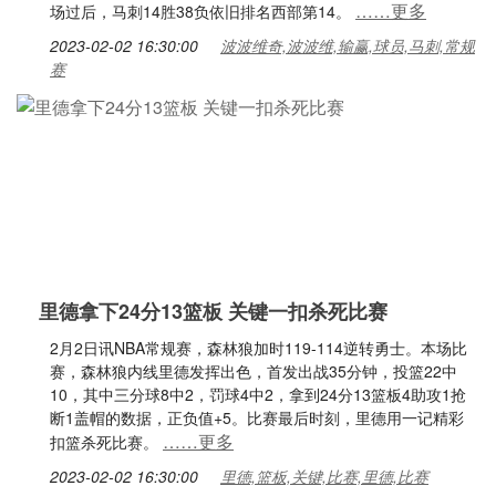
……更多
场过后，马刺14胜38负依旧排名西部第14。
2023-02-02 16:30:00
波波维奇,波波维,输赢,球员,马刺,常规
赛
里德拿下24分13篮板 关键一扣杀死比赛
2月2日讯NBA常规赛，森林狼加时119-114逆转勇士。本场比
赛，森林狼内线里德发挥出色，首发出战35分钟，投篮22中
10，其中三分球8中2，罚球4中2，拿到24分13篮板4助攻1抢
断1盖帽的数据，正负值+5。比赛最后时刻，里德用一记精彩
……更多
扣篮杀死比赛。
2023-02-02 16:30:00
里德,篮板,关键,比赛,里德,比赛