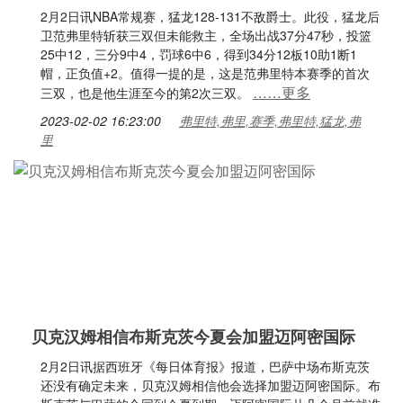
2月2日讯NBA常规赛，猛龙128-131不敌爵士。此役，猛龙后
卫范弗里特斩获三双但未能救主，全场出战37分47秒，投篮
25中12，三分9中4，罚球6中6，得到34分12板10助1断1
帽，正负值+2。值得一提的是，这是范弗里特本赛季的首次
……更多
三双，也是他生涯至今的第2次三双。
2023-02-02 16:23:00
弗里特,弗里,赛季,弗里特,猛龙,弗
里
贝克汉姆相信布斯克茨今夏会加盟迈阿密国际
2月2日讯据西班牙《每日体育报》报道，巴萨中场布斯克茨
还没有确定未来，贝克汉姆相信他会选择加盟迈阿密国际。布