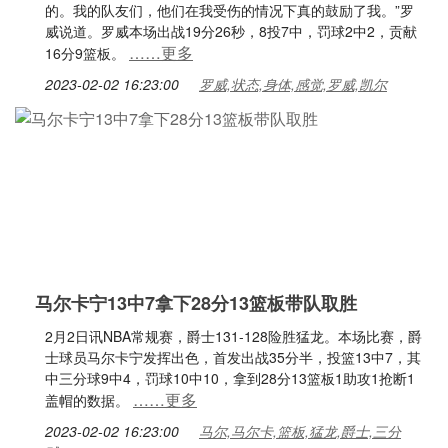
的。我的队友们，他们在我受伤的情况下真的鼓励了我。”罗
威说道。罗威本场出战19分26秒，8投7中，罚球2中2，贡献
……更多
16分9篮板。
2023-02-02 16:23:00
罗威,状态,身体,感觉,罗威,凯尔
马尔卡宁13中7拿下28分13篮板带队取胜
2月2日讯NBA常规赛，爵士131-128险胜猛龙。本场比赛，爵
士球员马尔卡宁发挥出色，首发出战35分半，投篮13中7，其
中三分球9中4，罚球10中10，拿到28分13篮板1助攻1抢断1
……更多
盖帽的数据。
2023-02-02 16:23:00
马尔,马尔卡,篮板,猛龙,爵士,三分