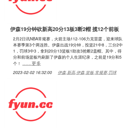
伊森19分钟砍新高20分13板3断2帽 揽12个前板
2月2日讯NBA常规赛，火箭主场112-106力克雷霆，迎来球队
本赛季第3个两连胜。伊森出战19分钟，投篮21中8，三分2中
1，罚球3中3，拿到20分13篮板1助攻3抢断2盖帽。其中，得
分和前场篮板均刷新了伊森的个人生涯纪录，之前是19分和5
……更多
个！
2023-02-02 16:32:00
伊森,新高,伊森,篮板,常规赛,罚球