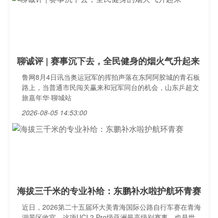
聊诚评 | 赛事沉下去，全民健身的烟火气升起来
鲁网8月4日讯当奥运冠军的挥拍声落在东阿阿胶城的青石板
路上，当普通市民闯关赢来和冠军同台的机会，山东乒超文
旅嘉年华·聊城站
2026-08-05 14:53:00
海拔三千米的专业补给：东鹏补水啦护航环青赛
近日，2026第二十五届环大美青海国际公路自行车赛在青海
湖景区收官。这项UCI 2.Pro级亚洲最高级别赛事、也是世