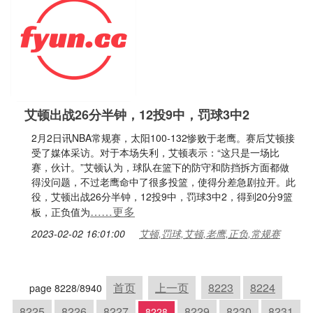
艾顿出战26分半钟，12投9中，罚球3中2
2月2日讯NBA常规赛，太阳100-132惨败于老鹰。赛后艾顿接
受了媒体采访。对于本场失利，艾顿表示：“这只是一场比
赛，伙计。”艾顿认为，球队在篮下的防守和防挡拆方面都做
得没问题，不过老鹰命中了很多投篮，使得分差急剧拉开。此
役，艾顿出战26分半钟，12投9中，罚球3中2，得到20分9篮
……更多
板，正负值为
2023-02-02 16:01:00
艾顿,罚球,艾顿,老鹰,正负,常规赛
首页
上一页
8223
8224
page 8228/8940
8225
8226
8227
8229
8230
8231
8228