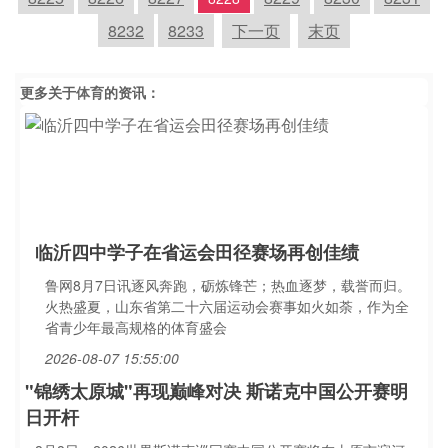
8232
8233
下一页
末页
更多关于
体育
的资讯：
临沂四中学子在省运会田径赛场再创佳绩
鲁网8月7日讯逐风奔跑，砺炼锋芒；热血逐梦，载誉而归。
火热盛夏，山东省第二十六届运动会赛事如火如荼，作为全
省青少年最高规格的体育盛会
2026-08-07 15:55:00
"锦绣太原城"再现巅峰对决 斯诺克中国公开赛明
日开杆