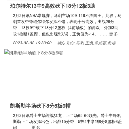
珀尔特尔13中9高效砍下18分12板3助
2月2日讯NBA常规赛，马刺主场109-119不敌国王。此役，马
刺首发中锋珀尔特尔发挥不错，表现十分高效，出战29分
钟，13投9中砍下18分12篮板（4前场板）的两双，外加3助
……更多
攻1抢断1盖帽，但也出现5失误，正负值为-14。
2023-02-02 16:33:00
特尔,珀尔,马刺,正负,常规赛,前场
凯斯勒半场砍下8分8板6帽
2月2日讯爵士主场迎战猛龙，上半场65-60领先。爵士中锋凯
斯勒上半场发挥出色，出战15分钟，5投4中拿到8分8篮板6盖
……更多
帽。