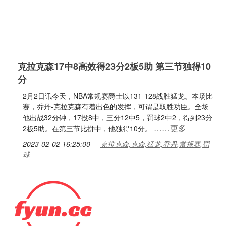
克拉克森17中8高效得23分2板5助 第三节独得10
分
2月2日讯今天，NBA常规赛爵士以131-128战胜猛龙。本场比
赛，乔丹-克拉克森有着出色的发挥，可谓是取胜功臣。全场
他出战32分钟，17投8中，三分12中5，罚球2中2，得到23分
……更多
2板5助。在第三节比拼中，他独得10分。
2023-02-02 16:25:00
克拉克森,克森,猛龙,乔丹,常规赛,罚
球