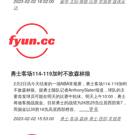
2023-02-02 16:02:00
蒙蒂,太阳,惨败,比赛,常规赛,媒体采
访
勇士客场114-119加时不敌森林狼
2月2日讯今天结束的一场NBA常规赛，勇士客场114-119加时
不敌森林狼。据勇士随队记者AnthonySlater报道，球队的主
要首发球员可能在明天的比赛中轮休。明天上午10:00，勇士
将做客挑战掘金。目前勇士的战绩为26胜25负位居西部第7，
……更多
而掘金以35胜16负高居西部榜首。
2023-02-02 15:53:00
勇士,客场,森林,勇士,西部,常规赛