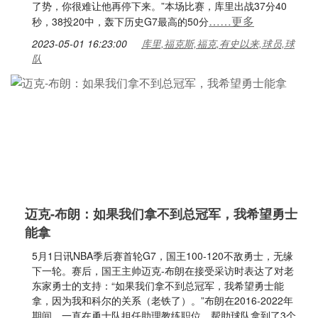
了势，你很难让他再停下来。”本场比赛，库里出战37分40
……更多
秒，38投20中，轰下历史G7最高的50分
2023-05-01 16:23:00
库里,福克斯,福克,有史以来,球员,球
队
迈克-布朗：如果我们拿不到总冠军，我希望勇士
能拿
5月1日讯NBA季后赛首轮G7，国王100-120不敌勇士，无缘
下一轮。赛后，国王主帅迈克-布朗在接受采访时表达了对老
东家勇士的支持：“如果我们拿不到总冠军，我希望勇士能
拿，因为我和科尔的关系（老铁了）。”布朗在2016-2022年
期间，一直在勇士队担任助理教练职位，帮助球队拿到了3个