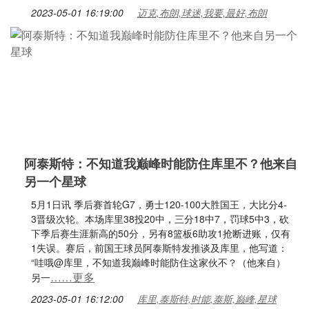
2023-05-01 16:19:00
迈克,布朗,球迷,我要,最好,布朗
阿泰斯特：不知道我巅峰时能防住库里不？他来自
另一个星球
5月1日讯 季后赛首轮G7，勇士120-100大胜国王，大比分4-
3晋级次轮。本场库里38投20中，三分18中7，罚球5中3，砍
下季后赛生涯新高的50分，另有8篮板6助攻1抢断进账，仅有
1失误。赛后，前国王球员阿泰斯特发推谈及库里，他写道：
“哇哦@库里，不知道我巅峰时能防住这家伙不？（他来自）
……更多
另一
2023-05-01 16:12:00
库里,泰斯特,时能,泰斯,巅峰,星球