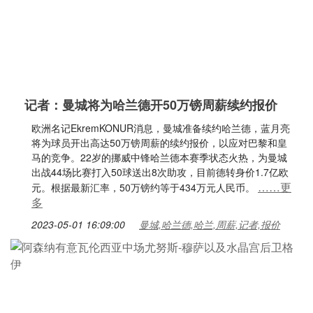
记者：曼城将为哈兰德开50万镑周薪续约报价
欧洲名记EkremKONUR消息，曼城准备续约哈兰德，蓝月亮
将为球员开出高达50万镑周薪的续约报价，以应对巴黎和皇
马的竞争。22岁的挪威中锋哈兰德本赛季状态火热，为曼城
出战44场比赛打入50球送出8次助攻，目前德转身价1.7亿欧
……更
元。根据最新汇率，50万镑约等于434万元人民币。
多
2023-05-01 16:09:00
曼城,哈兰德,哈兰,周薪,记者,报价