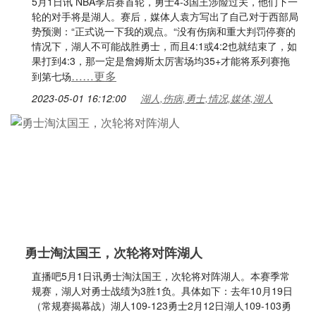
5月1日讯 NBA季后赛首轮，勇士4-3国王涉险过关，他们下一
轮的对手将是湖人。赛后，媒体人袁方写出了自己对于西部局
势预测：“正式说一下我的观点。“没有伤病和重大判罚停赛的
情况下，湖人不可能战胜勇士，而且4:1或4:2也就结束了，如
果打到4:3，那一定是詹姆斯太厉害场均35+才能将系列赛拖
……更多
到第七场
2023-05-01 16:12:00
湖人,伤病,勇士,情况,媒体,湖人
勇士淘汰国王，次轮将对阵湖人
直播吧5月1日讯勇士淘汰国王，次轮将对阵湖人。本赛季常
规赛，湖人对勇士战绩为3胜1负。具体如下：去年10月19日
（常规赛揭幕战）湖人109-123勇士2月12日湖人109-103勇