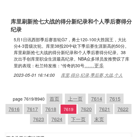
库里刷新抢七大战的得分新纪录和个人季后赛得分
纪录
5月1日讯西部季后赛首轮G7，勇士120-100大胜国王，大比
分4-3晋级次轮。库里38投20中砍下季后赛生涯新高的50分。
库里刷新抢七大战的得分新纪录和个人季后赛得分纪录。38
次出手创库里职业生涯最高纪录。NBA众多球员发推赞叹了库
……更多
里的表现：杜兰特发推：“传奇的30号
2023-05-01 16:14:00
库里,得分,纪录,季后赛,大战,个人
首页
上一页
7614
7615
page 7619/8940
7616
7617
7618
7620
7621
7622
7619
7623
7624
下一页
末页