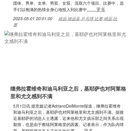
团体、男单、女单、男双、女双、混双六个项目。比赛中，选
……更多
手们以饱满的热情全身心地投入到比赛中
2023-05-01 20:01:00
靖远,靖远县,乒乓球,比赛,靖远,比
赛
继弗拉霍维奇和迪马利亚之后，基耶萨也对阿莱格
里和尤文感到不满
5月1日讯 据意媒记者AdrianoDelMonte报道，继弗拉霍维奇
和迪马利亚之后，基耶萨也对阿莱格里和尤文感到不满。据接
近基耶萨的消息人士透露，近来他和尤文俱乐部之间关系出现
裂痕，也是由于教练阿莱格里的因素。记者表示，作为队内球
……更多
星，基耶萨最近失去了自己的位置