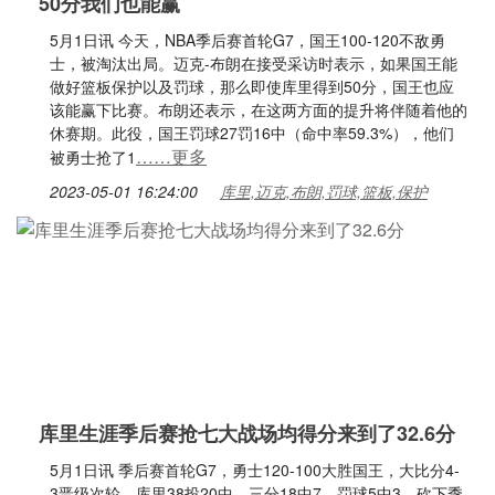
50分我们也能赢
5月1日讯 今天，NBA季后赛首轮G7，国王100-120不敌勇
士，被淘汰出局。迈克-布朗在接受采访时表示，如果国王能
做好篮板保护以及罚球，那么即使库里得到50分，国王也应
该能赢下比赛。布朗还表示，在这两方面的提升将伴随着他的
休赛期。此役，国王罚球27罚16中（命中率59.3%），他们
……更多
被勇士抢了1
2023-05-01 16:24:00
库里,迈克,布朗,罚球,篮板,保护
库里生涯季后赛抢七大战场均得分来到了32.6分
5月1日讯 季后赛首轮G7，勇士120-100大胜国王，大比分4-
3晋级次轮。库里38投20中，三分18中7，罚球5中3，砍下季