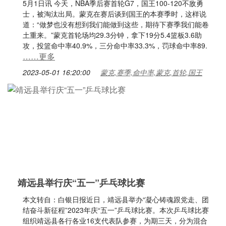
5月1日讯 今天，NBA季后赛首轮G7，国王100-120不敌勇
士，被淘汰出局。蒙克在赛后谈到国王的本赛季时，这样说
道：“做梦也没有想到我们能做到这些，期待下赛季我们能卷
土重来。”蒙克首轮场均29.3分钟，拿下19分5.4篮板3.6助
攻，投篮命中率40.9%，三分命中率33.3%，罚球命中率89.
……更多
2023-05-01 16:20:00
蒙克,赛季,命中率,蒙克,首轮,国王
靖远县举行庆“五一”乒乓球比赛
本文转自：白银日报近日，靖远县举办“凝心铸魂跟党走、团
结奋斗新征程”2023年庆“五一”乒乓球比赛。本次乒乓球比赛
组织靖远县各行各业16支代表队参赛，为期三天，分为混合