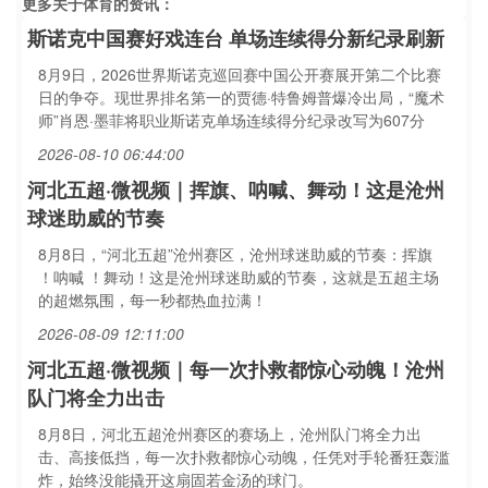
更多关于
体育
的资讯：
斯诺克中国赛好戏连台 单场连续得分新纪录刷新
8月9日，2026世界斯诺克巡回赛中国公开赛展开第二个比赛
日的争夺。现世界排名第一的贾德·特鲁姆普爆冷出局，“魔术
师”肖恩·墨菲将职业斯诺克单场连续得分纪录改写为607分
2026-08-10 06:44:00
河北五超·微视频｜挥旗、呐喊、舞动！这是沧州
球迷助威的节奏
8月8日，“河北五超”沧州赛区，沧州球迷助威的节奏：挥旗
！呐喊 ！舞动！这是沧州球迷助威的节奏，这就是五超主场
的超燃氛围，每一秒都热血拉满！
2026-08-09 12:11:00
河北五超·微视频｜每一次扑救都惊心动魄！沧州
队门将全力出击
8月8日，河北五超沧州赛区的赛场上，沧州队门将全力出
击、高接低挡，每一次扑救都惊心动魄，任凭对手轮番狂轰滥
炸，始终没能撬开这扇固若金汤的球门。