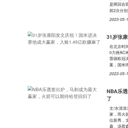
是两回合
前2次分别
2023-05-1
31岁张
在北京时间
0力挫AC
晋级欧冠
案，国米
2023-05-1
NBA乐
了
文/水清清
家，而火
位新秀，
森、汤普