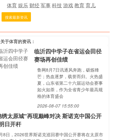
体育
娱乐
财经
军事
科技
游戏
教育
育儿
搜索最新资讯
多关于
体育
的资讯：
临沂四中学子在省运会田径
赛场再创佳绩
鲁网8月7日讯逐风奔跑，砺炼锋
芒；热血逐梦，载誉而归。火热盛
夏，山东省第二十六届运动会赛事
如火如荼，作为全省青少年最高规
格的体育盛会
2026-08-07 15:55:00
锦绣太原城"再现巅峰对决 斯诺克中国公开
明日开杆
8月8日，2026世界斯诺克巡回赛中国公开赛将在太原市