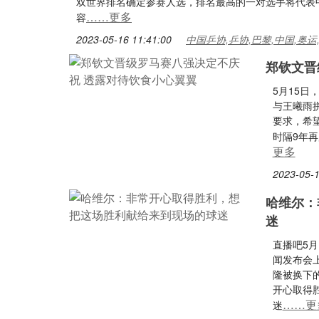
双世界排名确定参赛人选，排名最高的一对选手将代表中
……更多
容
2023-05-16 11:41:00
中国乒协,乒协,巴黎,中国,奥运
郑钦文晋
5月15日
与王曦雨
要求，希
时隔9年
更多
2023-05-1
哈维尔：
迷
直播吧5
闻发布会
隆被换下
开心取得
……更
迷