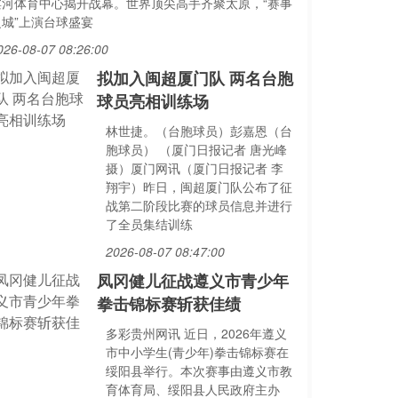
滨河体育中心揭开战幕。世界顶尖高手齐聚太原，“赛事
之城”上演台球盛宴
026-08-07 08:26:00
拟加入闽超厦门队 两名台胞
球员亮相训练场
林世捷。（台胞球员）彭嘉恩（台
胞球员） （厦门日报记者 唐光峰
摄）厦门网讯（厦门日报记者 李
翔宇）昨日，闽超厦门队公布了征
战第二阶段比赛的球员信息并进行
了全员集结训练
2026-08-07 08:47:00
凤冈健儿征战遵义市青少年
拳击锦标赛斩获佳绩
多彩贵州网讯 近日，2026年遵义
市中小学生(青少年)拳击锦标赛在
绥阳县举行。本次赛事由遵义市教
育体育局、绥阳县人民政府主办