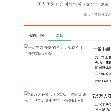
国内
国际
社会
时尚
情感
人文
汽车
健康
我的订阅
体育
一名中超
文 | 海
教练。此
韩国媒体
交部记者
2023-05-1
7.5万
欧冠半决
补出场的