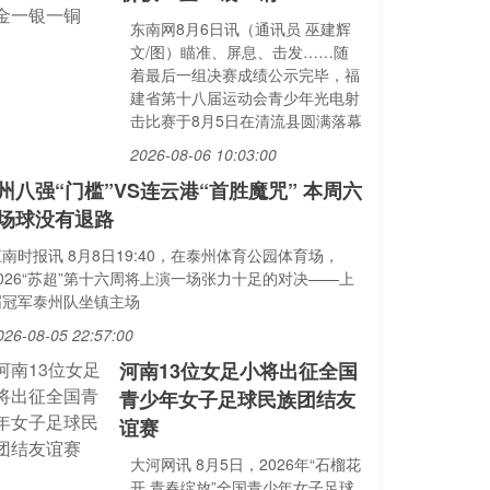
东南网8月6日讯（通讯员 巫建辉
文/图）瞄准、屏息、击发……随
着最后一组决赛成绩公示完毕，福
建省第十八届运动会青少年光电射
击比赛于8月5日在清流县圆满落幕
2026-08-06 10:03:00
州八强“门槛”VS连云港“首胜魔咒” 本周六
场球没有退路
南时报讯 8月8日19:40，在泰州体育公园体育场，
2026“苏超”第十六周将上演一场张力十足的对决——上
届冠军泰州队坐镇主场
026-08-05 22:57:00
河南13位女足小将出征全国
青少年女子足球民族团结友
谊赛
大河网讯 8月5日，2026年“石榴花
开 青春绽放”全国青少年女子足球