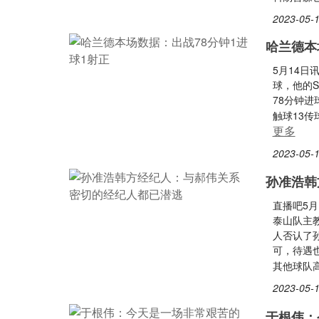
2023-05-1
哈兰德本
5月14日
球，他的S
78分钟进
触球13传
更多
2023-05-1
孙准浩韩
直播吧5月
泰山队主
人否认了
可，待遇
其他球队
2023-05-1
于根伟：