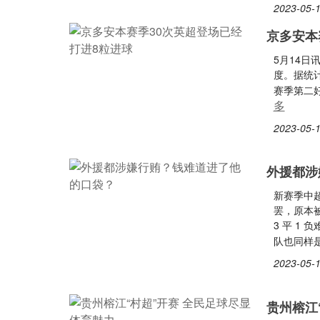
2023-05-1
京多安本
5月14
度。据统
赛季第二好
多
2023-05-1
外援都涉
新赛季中
罢，原本被
3 平 1
队也同样
2023-05-1
贵州榕江