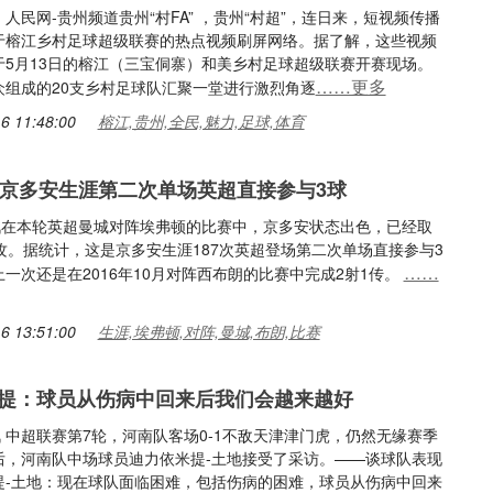
人民网-贵州频道贵州“村FA” ，贵州“村超”，连日来，短视频传播
于榕江乡村足球超级联赛的热点视频刷屏网络。据了解，这些视频
于5月13日的榕江（三宝侗寨）和美乡村足球超级联赛开赛现场。
……更多
众组成的20支乡村足球队汇聚一堂进行激烈角逐
6 11:48:00
榕江,贵州,全民,魅力,足球,体育
，京多安生涯第二次单场英超直接参与3球
日讯在本轮英超曼城对阵埃弗顿的比赛中，京多安状态出色，已经取
攻。据统计，这是京多安生涯187次英超登场第二次单场直接参与3
……
一次还是在2016年10月对阵西布朗的比赛中完成2射1传。
6 13:51:00
生涯,埃弗顿,对阵,曼城,布朗,比赛
提：球员从伤病中回来后我们会越来越好
讯 中超联赛第7轮，河南队客场0-1不敌天津津门虎，仍然无缘赛季
后，河南队中场球员迪力依米提-土地接受了采访。——谈球队表现
提-土地：现在球队面临困难，包括伤病的困难，球员从伤病中回来