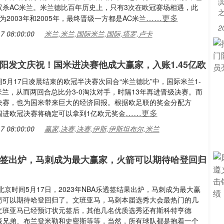
双杀AC米兰。米兰德比百年历史上，只有3次在欧冠赛场相遇，此
……更多
为2003年和2005年，最终晋级一方都是AC米兰
2
7 08:00:00
米兰,米兰,国际米兰,国际,塔罗,卢卡
康阳发文庆祝！国米进决赛他成大赢家，入账1.45亿欧
5月17日凌晨结束的欧冠半决赛次回合“米兰德比”中，国际米兰1-
米兰，从而两回合总比分3-0淘汰对手，时隔13年再进晋级决赛。而
决赛，也为国米带来巨大的经济回报。根据欧足联的奖金分配方
……更多
闯进欧冠决赛将确定可以拿到1亿欧元奖金
7 08:00:00
赢家,决赛,决赛,伊斯,伊斯坦布尔,米兰
透签出炉，马刺成为最大赢家，火箭可以期待哈登回归
北京时间5月17日，2023年NBA乐透签结果出炉，马刺成为最大赢
箭可以期待哈登回归了。文班亚马，马刺本届选秀大会最热门的几
文班亚马已经预订状元签后，其他几名优质选秀还有斯科特亨德
森兄弟、布兰登米勒和史密斯等等，当然，所有球队都是抱着一个