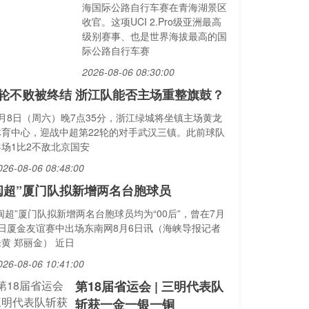
海国际公路自行车赛在青海湖景区
收官。这项UCI 2.Pro级亚洲最高
级别赛事、也是世界海拔最高的国
际公路自行车赛
2026-08-06 08:30:00
轮不败被终结 浙江队能否主场重整旗鼓？
8月8日（周六）晚7点35分，浙江绿城将坐镇主场黄龙
体育中心，迎战中超第22轮的对手武汉三镇。此前球队
客场1比2不敌北京国安
026-08-06 08:48:00
闽超”厦门队拟新增两名台胞球员
闽超”厦门队拟新增两名台胞球员均为“00后”，曾在7月
5日厦金友谊赛中出场东南网8月6日讯（海峡导报记者
黄 郑丽金） 近日
026-08-06 10:41:00
第18届省运会 | 三明代表队
斩获一金一银一铜