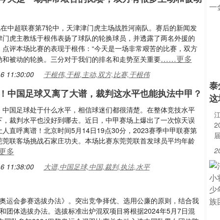
日讯在中超联赛第7轮中，天津津门虎主场战胜河南队。赛后的新闻发
津门虎主教练于根伟表扬了球队的轮换球员，并透露了两名外援的
。点评本场比赛的表现于根伟：“今天是一场非常艰苦的比赛，双方
……更多
动和被动的轮换。三分对于我们的排名和走势至关重要
6 11:30:00
于根伟,于根,主动,双方,比赛,于根伟
泰
！中国足球又离了大谱，裁判这水平也能执法中甲？
这
，中国足球处于什么水平，相信球迷们都很清楚。在整体竞技水平
江
下，裁判水平也没好到哪去。近日，中甲赛场上爆出了一次惊天误
人直呼离谱！北京时间5月14日19点30分，2023赛季中甲联赛第
莞莞联客场挑战石家庄功夫。本场比赛东莞莞联首发球员平均年龄
更多
2
6 11:38:00
大谱,中国足球,中国,裁判,执法,水平
巴黎奥运会参赛选拔办法》。突出竞争择优、选用公廉的原则，结合我
和团体选拔办法。选拔标准出炉混双项目将根据2024年5月7日混