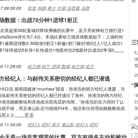
7 08:00:00
库里,布朗,勇士,交易,汤普森,汤普
场数据：出战78分钟1进球1射正
讯在英超第36轮曼城对阵埃弗顿的比赛中，蓝月亮前锋哈兰德打进1
ofaScore评分为7.4分。本场比赛哈兰德具体数据如下：上场时间
三
球1逾期进球数0.36助攻0射正1射偏1射门被封堵0过人1过人成功1
……
球7传球成功5长传1长传成功1地面对抗2地面对抗成功2争顶0
6 11:29:00
哈兰德,哈兰,进球,数据,哈兰德,哈兰
2
方经纪人：与郝伟关系密切的经纪人都已潜逃
“
16日讯 据韩国媒体“munhwa”报道，孙准浩的韩方经纪人透露，与
教练郝伟关系密切的经纪人都已经逃往了海外。孙准浩的韩方经纪
“
孙准浩贿赂教练和其他俱乐部高层的传闻，“孙准浩的实力得到了认
也很不错，而且泰山队还与他续约4年，他没有任何理由贿赂教练或
朱
……更多
高层人士
2
6 11:34:00
经纪人,经纪,韩方,泰山队,经纪人,经纪
今天是一场非常艰苦的比赛，双方有很多主动和被动