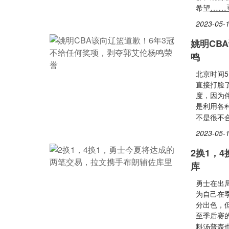
……
希望
2023-05-1
姚明CB
鸣
北京时间
直接打脸
度，因为
是利用各
不是很不
2023-05-1
2换1，
库
勇士在出
为自己在
分出色，
至季后赛
料汤普森也