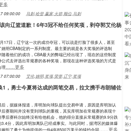
更多
7 09:00:00
马刺,哈登,赢家,火箭,顺位,马刺
A该向辽篮道歉！6年3冠不给任何奖项，剥夺郭艾伦杨
5月17日，辽宁这一次的成功夺冠，可以说是打脸了很多人，甚至
了姚明CBA制定的一系列制度。最主要的就是各大奖项的评选制
伴随着他们的成功，CBA最大的弊端已经出现了，现在的这些制度
种公式去评选出常规赛的各种奖项，那现在这种评选奖项的方式是
……更多
合理
7 07:00:00
艾伦,姚明,奖项,荣誉,辽宁,奖项
4换1，勇士今夏将达成的两笔交易，拉文携手布朗辅佐
局后，据媒体报道，库明加向球队提出交易申请，原因是库明加认
季后赛期间并没有受到球队的重视，其实库明加在常规赛的表现十
但季后赛科尔始终没有给他机会，他的得分直接从常规赛的9.9分跌
的3.4分，因此库明加离队已经成事实。与此同时，据湾区的媒体爆
……更多
婉拒了勇士为他提供的一份4年8500万美元的续约合同