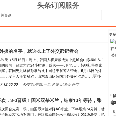
头条订阅服务
更
外援的名字，就这么上了外交部记者会
上客昨天（5月16日）晚上，韩国人崔康熙成为中超球会山东泰山队主
前的传闻，经过大约24小时终于落实——5月15日，韩联社等多家
披露，韩国男足球员孙准浩被中国辽宁省警方带走。5月16日的外
……更多
会上，发言人汪文斌称，山东泰山队韩国籍外援孙准浩
7 12:50:00
外交部,中超,一名,外援,记者会,外交
"
人狂欢，3-0晋级！国米双杀米兰，结束13年等待，张
赛
赛次回合先赛一场，由国际米兰对阵AC米兰。下半场第74分钟，替
卢卡库助攻劳塔罗破门，最终帮助国际米兰总比分3-0晋级决赛，也