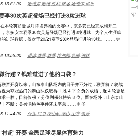
6 13:51:00
哈维尔,哈维,胜利,球迷,哈维尔,俱乐
赛季30次英超登场已经打进8粒进球
日讯在本轮英超曼城对阵埃弗顿的比赛中，京多安已经完成梅开二
计，京多安本赛季30次英超登场已经打进8粒进球，为个人生涯单
……更
的进球数据，仅次于20/21赛季28次登场打进的13球。
6 13:55:00
进球,赛季,赛季,埃弗顿,曼城,进球
嫌行贿？钱难道进了他的口袋？
超联赛开赛以来，山东泰山队场内的日子并不好过，联赛前 7 轮战
视为夺冠热门的泰山队仅取得 1 胜 4 平 2 负的成绩，近 4 轮更是
 负难求一胜，目前仅积 7 分位列积分榜第 8 位。而在场外，山东泰山
……更多
是非不断：吴兴涵桃色事件还未平息
6 11:44:00
外援,口袋,泰山队,泰山,山东,俱乐
“村超”开赛 全民足球尽显体育魅力