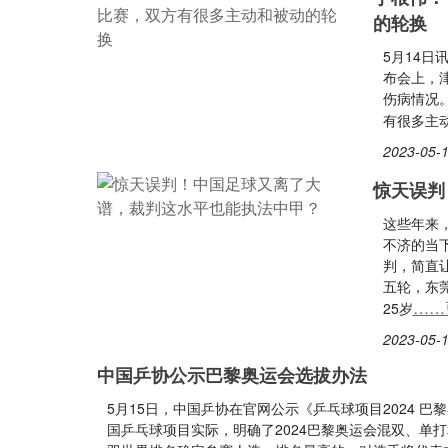
的轮换
5月14
布会上，
伤病情况
有很多主
2023-05-1
惊天误判
这些年来
不济的当
判，简直让
五轮，东
……
25岁
2023-05-1
中国乒协公示巴黎奥运会选拔办法
5月15日，中国乒协在官网公示《乒乓球项目2024 
国乒乓球项目实际，明确了2024巴黎奥运会混双、单打