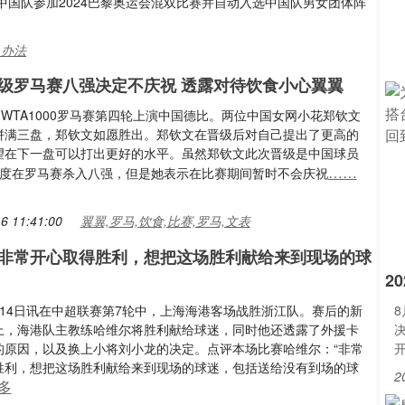
国队参加2024巴黎奥运会混双比赛并自动入选中国队男女团体阵
,办法
级罗马赛八强决定不庆祝 透露对待饮食小心翼翼
，WTA1000罗马赛第四轮上演中国德比。两位中国女网小花郑钦文
拼满三盘，郑钦文如愿胜出。郑钦文在晋级后对自己提出了更高的
望在下一盘可以打出更好的水平。虽然郑钦文此次晋级是中国球员
……
再度在罗马赛杀入八强，但是她表示在比赛期间暂时不会庆祝
6 11:41:00
翼翼,罗马,饮食,比赛,罗马,文表
非常开心取得胜利，想把这场胜利献给来到现场的球
2
月14日讯在中超联赛第7轮中，上海海港客场战胜浙江队。赛后的新
上，海港队主教练哈维尔将胜利献给球迷，同时他还透露了外援卡
的原因，以及换上小将刘小龙的决定。点评本场比赛哈维尔：“非常
胜利，想把这场胜利献给来到现场的球迷，包括送给没有到场的球
2
多