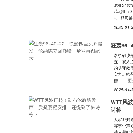
尼亚34
菲尼亚：3
4、登贝莱
2025-01-3
狂轰96
洛杉矶快
五，双方
的防守效
实力。哈
……更
德
2025-01-3
WTT风
诗栋
大家都知
赛事中声
越来越好的