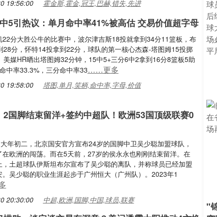
0 19:56:00
霍金斯,霍金,冠王,巴赫,错失,先进
5中5引热议：单月命中率41%被高估 交易价值超字母
22分大胜公牛的比赛中，波尔津吉斯18投就拿到34分11篮板，布
到28分，怀特14投拿到22分，球队的第一核心杰森-塔图姆15投掷
。美媒HR晒出塔图姆32分钟，15中5+三分6中2拿到16分8篮板5助
……更多
命中率33.3%，三分命中率33
0 19:58:00
塔图,单月,笑柄,命中率,字母,价值
，2国脚结束留洋+签约中超队！欧洲53国顶级联赛0
日，大年初二，北京国安官方宣布24岁的国脚中卫吴少聪加盟球队，
了在欧洲的闯荡。而在5天前，27岁的侯永永也刚刚结束留洋。在
上，土超球队伊斯坦布尔宣布了吴少聪的离队，并称球员已经加盟
安。吴少聪的职业生涯起步于广州恒大（广州队）。2023年1
多
0 20:30:00
中超,欧洲,国脚,中国,球员,联赛
"