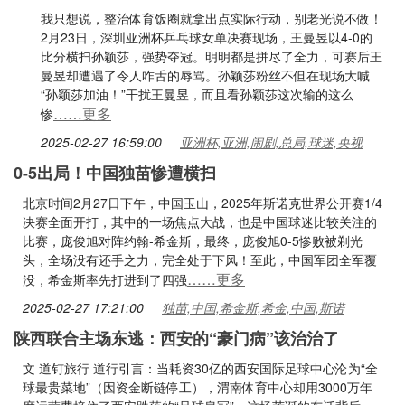
我只想说，整治体育饭圈就拿出点实际行动，别老光说不做！
2月23日，深圳亚洲杯乒乓球女单决赛现场，王曼昱以4-0的
比分横扫孙颖莎，强势夺冠。明明都是拼尽了全力，可赛后王
曼昱却遭遇了令人咋舌的辱骂。孙颖莎粉丝不但在现场大喊
“孙颖莎加油！”干扰王曼昱，而且看孙颖莎这次输的这么
……更多
惨
2025-02-27 16:59:00
亚洲杯,亚洲,闹剧,总局,球迷,央视
0-5出局！中国独苗惨遭横扫
北京时间2月27日下午，中国玉山，2025年斯诺克世界公开赛1/4
决赛全面开打，其中的一场焦点大战，也是中国球迷比较关注的
比赛，庞俊旭对阵约翰-希金斯，最终，庞俊旭0-5惨败被剃光
头，全场没有还手之力，完全处于下风！至此，中国军团全军覆
……更多
没，希金斯率先打进到了四强
2025-02-27 17:21:00
独苗,中国,希金斯,希金,中国,斯诺
陕西联合主场东逃：西安的“豪门病”该治治了
文 道钉旅行 道行引言：当耗资30亿的西安国际足球中心沦为“全
球最贵菜地”（因资金断链停工），渭南体育中心却用3000万年