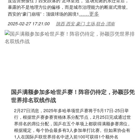
度运营费接住了西安跌落的“足球皇冠”。这场荒诞的东迁背后，
暴露的不是地理方位的偏移，而是城市治理能力的断崖式滑坡。
……更多
西安的“豪门崩塌”：顶级球场的困境1
2025-02-27 17:21:00
陕西,西安,豪门,主场,联合,渭南
国乒满额参加多哈世乒赛！阵容仍待定，孙颖莎凭
世界排名双线作战
2月27日消息，2025年多哈单项世乒赛将于5月17日-25日举
行，根据世乒赛参赛资格体系分配节点，2月25日完成通过世
界排名的席位分配，国乒在五个单项上都获得满额参赛席位。
根据规定，每个协会最多有3人参加单打比赛。但如果协会有
1人在国际乒联世界排名中进入前100可获得1个额外名