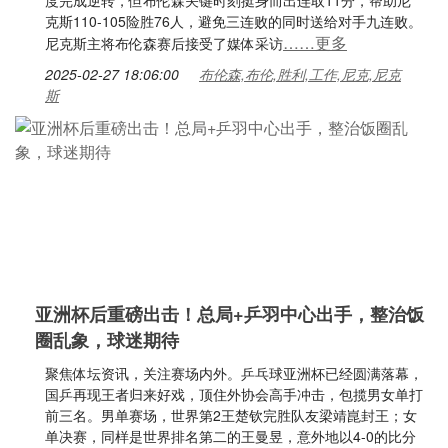
度完成逆转，但布伦森关键时刻挺身而出连取11分，帮助尼
克斯110-105险胜76人，避免三连败的同时送给对手九连败。
……更多
尼克斯主将布伦森赛后接受了媒体采访
2025-02-27 18:06:00
布伦森,布伦,胜利,工作,尼克,尼克
斯
亚洲杯后重磅出击！总局+乒羽中心出手，整治饭
圈乱象，球迷期待
聚焦体坛资讯，关注赛场内外。乒乓球亚洲杯已经圆满落幕，
国乒再现王者归来好戏，顶住外协会高手冲击，包揽男女单打
前三名。男单赛场，世界第2王楚钦完胜队友梁靖崑封王；女
单决赛，同样是世界排名第二的王曼昱，意外地以4-0的比分