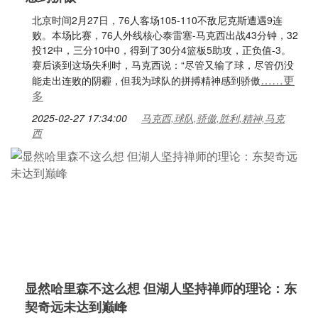
北京时间2月27日，76人客场105-110不敌尼克斯遭遇9连
败。本场比赛，76人外线核心泰雷塞-马克西出战43分钟，32
投12中，三分10中0，得到了30分4篮板5助攻，正负值-3。
赛后谈到这场失利时，马克西说：“尽管又输了球，尽管仍没
……更
能走出连败的阴霾，但我为球队的拼搏精神感到骄傲
多
2025-02-27 17:34:00
马克西,球队,骄傲,胜利,精神,马克
西
显然哈里森不这么想 但湖人坚持禅师的理论：东
契奇远未达到巅峰