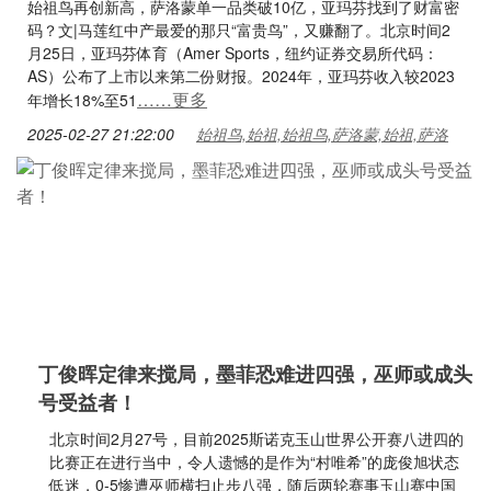
始祖鸟再创新高，萨洛蒙单一品类破10亿，亚玛芬找到了财富密
码？文|马莲红中产最爱的那只“富贵鸟”，又赚翻了。北京时间2
月25日，亚玛芬体育（Amer Sports，纽约证券交易所代码：
AS）公布了上市以来第二份财报。2024年，亚玛芬收入较2023
……更多
年增长18%至51
2025-02-27 21:22:00
始祖鸟,始祖,始祖鸟,萨洛蒙,始祖,萨洛
丁俊晖定律来搅局，墨菲恐难进四强，巫师或成头
号受益者！
北京时间2月27号，目前2025斯诺克玉山世界公开赛八进四的
比赛正在进行当中，令人遗憾的是作为“村唯希”的庞俊旭状态
低迷，0-5惨遭巫师横扫止步八强，随后两轮赛事玉山赛中国