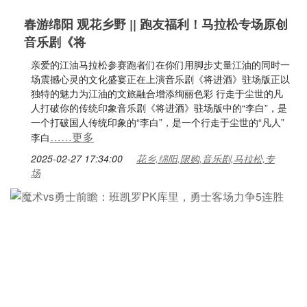
春游绵阳 观花乡野 || 跑友福利！马拉松专场原创
音乐剧《将
亲爱的江油马拉松参赛跑者们在你们用脚步丈量江油的同时一
场震撼心灵的文化盛宴正在上演‍‍音乐剧《将进酒》驻场版正以
独特的魅力为江油的文旅融合增添绚丽色彩 ‍行走于尘世的凡
人打破你的传统印象音乐剧《将进酒》驻场版中的“李白”，是
一个打破国人传统印象的“李白”，是一个行走于尘世的“凡人”
……更多
李白
2025-02-27 17:34:00
花乡,绵阳,限购,音乐剧,马拉松,专
场