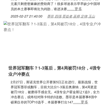
元素只剩密密麻麻的赞助商了！很多球迷表示早早缺少中国球
……更多
员的本土赛事即将沦为鸡肋，谁进决赛
2025-02-27 21:40:00
墨菲,四强,受益者,巫师,定律,玉山
世界冠军翻车？1-3落后，第4局被罚18分，4强专
业户冲赛点
2月27日，斯诺克世界公开赛第5日正在进行。最新战报，世
界冠军墨菲或翻车，目前大比分1-3落后奥康纳，第4局更是
被罚18分，被磨得手感全无。4强专业户霍金斯让1追3，全力
冲击赛点，或终结对阵卡特的3连败。墨菲是本届赛事8强中
……更多
硕果仅存的TOP10选手，本届赛事打出147