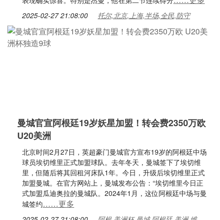
表现确实惊喜。特别是杰曼，他在第二节连续得分
2025-02-27 21:08:00
托尔,北京,上海,半场,全民,防守
曼城官宣阿根廷19岁妖星加盟！转会费2350万欧
U20美洲
北京时间2月27日，英超豪门曼城官方宣布19岁的阿根廷中场
球员埃切维里正式加盟球队。去年冬天，曼城签下了埃切维
里，但随后将其回租河床队1年。今日，升级后埃切维里正式
加盟曼城。在官方网站上，曼城发布公告：“埃切维里今日正
式加盟瓜迪奥拉的曼城队。2024年1月，这位阿根廷中场与曼
……更多
城签约
2025-02-27 21:08:00
阿根,美洲杯,曼城,阿根廷,美洲,维