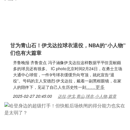
甘为青山石！伊戈达拉球衣退役，NBA的“小人物”
们也有大篇章
齐鲁晚报·齐鲁壹点 冯子涵像伊戈达拉这样数据平平但贡献颇
多的球员还有很多。 IC photo北京时间2月24日，在勇士主场
大通中心球馆，一件9号球衣缓缓升向穹顶，就此宣告“退
役”。号码的主人安德烈·伊戈达拉，戴着一副黑框眼镜，在家
……更多
人的陪伴下，见证了自己人生历史性一刻
2025-02-27 20:45:00
达拉,伊戈,青山,球衣,小人物,篇章