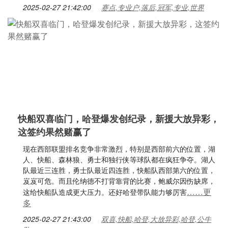
2025-02-27 21:42:00
赛点,专业户,落后,冠军,专业,世界
快船双喜临门，哈登爆发创纪录，新援大放异彩，
这签约果然赌赢了
现在西部联盟排名竞争非常激烈，特别是西部前六的位置，湖
人、快船、森林狼、勇士和独行侠等球队都在疯狂争夺。湖人
队最近三连胜，勇士队最近四连胜，快船队西部第六的位置，
岌岌可危。而且伦纳德不打背靠背的比赛，鲍威尔因伤缺席，
……更
这给快船队造成更大压力。还好哈登带队能力够厉害
多
2025-02-27 21:43:00
双喜,快船,哈登,大放异彩,哈登,公牛