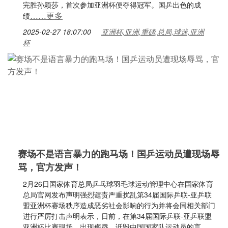
完胜孙颖莎，首次参加亚洲杯便夺得冠军。国乒出色的成
……更多
绩
2025-02-27 18:07:00
亚洲杯,亚洲,重磅,总局,球迷,亚洲
杯
赛场不是语言暴力的跑马场！国乒运动员遭现场辱
骂，官方发声！
2月26日国家体育总局乒乓球羽毛球运动管理中心在国家体育
总局官网发布声明强烈谴责严重扰乱第34届国际乒联-亚乒联
盟亚洲杯赛场秩序造成恶劣社会影响的行为并将会同相关部门
进行严厉打击声明表示，日前，在第34届国际乒联-亚乒联盟
亚洲杯比赛现场，出现侮辱、诋毁中国国家队运动员的言