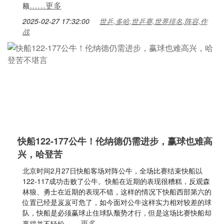
……更多
额
2025-02-27 17:32:00
世乒,多哈,世乒赛,世界排名,阵容,作
战
快船122-177公牛！伦纳德仍需进步，赢球也难高
兴，哈登苦
北京时间2月27日快船客场对阵公牛，全场比赛结束快船以
122-117成功击败了公牛。快船在近期的表现很糟糕，反观森
林狼、勇士在近期的表现不错，这样的情况下快船西部第六的
位置已经是岌岌可危了，如今面对公牛这样实力相对较差的球
队，快船是必须赢球止住球队颓势才行，但是这场比赛快船却
……更多
赢得并不轻松