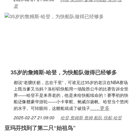
里
35岁的詹姆斯-哈登，为快船队做得已经够多
都说“老骥伏枥，志在千里”，可谁见过35岁的老汉在NBA赛场
上既当爹又当妈？洛杉矶快船用一场险胜公牛的比赛告诉全世
界——哈登不是来养老的，他是来给快船续命的！赛季初的快
船还像艘豪华游轮——小卡掌舵、鲍威尔扬帆、哈登当个悠闲
……更多
的水手。可转眼间，这艘船就成了破筏子
2025-02-27 21:09:00
哈登,詹姆斯,詹姆,船队,快船,哈登
亚玛芬找到了第二只“始祖鸟”