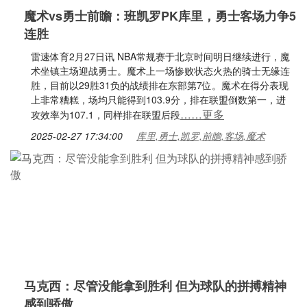
魔术vs勇士前瞻：班凯罗PK库里，勇士客场力争5
连胜
雷速体育2月27日讯 NBA常规赛于北京时间明日继续进行，魔
术坐镇主场迎战勇士。魔术上一场惨败状态火热的骑士无缘连
胜，目前以29胜31负的战绩排在东部第7位。魔术在得分表现
上非常糟糕，场均只能得到103.9分，排在联盟倒数第一，进
……更多
攻效率为107.1，同样排在联盟后段
2025-02-27 17:34:00
库里,勇士,凯罗,前瞻,客场,魔术
马克西：尽管没能拿到胜利 但为球队的拼搏精神
感到骄傲