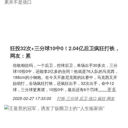
狂投32次+三分球10中0！2.04亿后卫疯狂打铁，
网友：累
你敢相信吗，一个后卫，控球后卫，单场出手30多次，三分
球10投0中，还能拿2亿多的合同！他就是76人队的马克西，
188cm的小钢炮。在今天不敌尼克斯的比赛中，马克西又开
始胡打，全场疯狂打铁，还疯狂出手，32次出手，命中12
……更多
球，三分球更离谱，10投0中，最后还有6个罚球
2025-02-27 17:33:00
打铁,三分球,后卫,借口,疯狂,网友