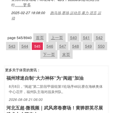
……更多
行
2025-02-27 18:08:00
跑马场,赛场,运动员,暴力,语言,运
动
首页
上一页
540
541
542
page 545/8940
543
544
546
547
548
549
550
545
下一页
末页
更多关于
体育
的资讯：
福州球迷自制“大力神杯”为“闽超”加油
8月8日，“闽超”第二阶段甲级组第1轮场序46比赛在海峡奥体
中心召开，福州队主场对战泉州队。
2026-08-08 21:06:00
河北五超·微视频｜武风席卷赛场！黄骅群英尽展