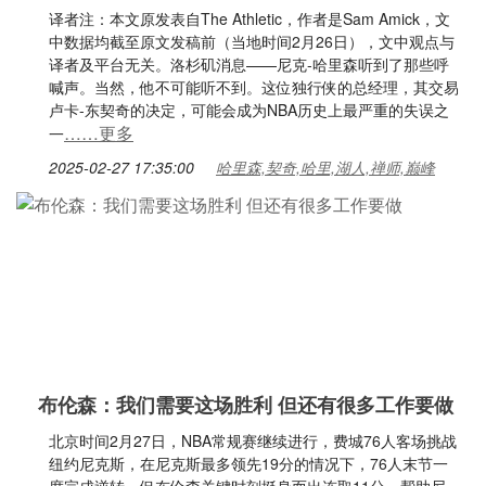
译者注：本文原发表自The Athletic，作者是Sam Amick，文
中数据均截至原文发稿前（当地时间2月26日），文中观点与
译者及平台无关。洛杉矶消息——尼克-哈里森听到了那些呼
喊声。当然，他不可能听不到。这位独行侠的总经理，其交易
卢卡-东契奇的决定，可能会成为NBA历史上最严重的失误之
……更多
一
2025-02-27 17:35:00
哈里森,契奇,哈里,湖人,禅师,巅峰
布伦森：我们需要这场胜利 但还有很多工作要做
北京时间2月27日，NBA常规赛继续进行，费城76人客场挑战
纽约尼克斯，在尼克斯最多领先19分的情况下，76人末节一