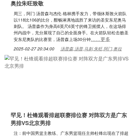
奥拉朱旺致敬
周三，阿门·汤普森与杰伦·格林携手发力，带领休斯敦火箭队
以118比106的比分，酣畅淋漓地战胜了来访的圣安东尼奥马
刺队。 汤普森作为身高6英尺6英寸的锋卫摇摆人，在这场得
州内战中，充分展现了自己的全面身手。在火箭队轻松击败圣
……更多
安东尼奥队的比赛里，汤普森上场30分钟
2025-02-27 20:34:00
汤普森,汤普,马刺,朱旺,阿门,奥拉
罕见！杜锋观看排超联赛排位赛 对阵双方是广东
男排VS北京男排
注：前中国男篮主教练、广东男篮现任主帅杜锋出现在了排超