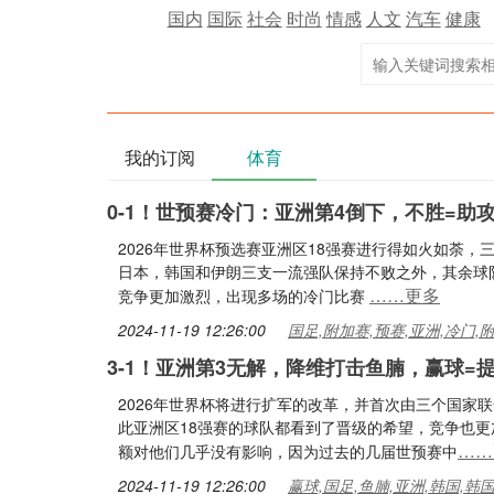
国内
国际
社会
时尚
情感
人文
汽车
健康
我的订阅
体育
0-1！世预赛冷门：亚洲第4倒下，不胜=助
2026年世界杯预选赛亚洲区18强赛进行得如火如荼，
日本，韩国和伊朗三支一流强队保持不败之外，其余球
……更多
竞争更加激烈，出现多场的冷门比赛
2024-11-19 12:26:00
国足,附加赛,预赛,亚洲,冷门,
3-1！亚洲第3无解，降维打击鱼腩，赢球=
2026年世界杯将进行扩军的改革，并首次由三个国家联
此亚洲区18强赛的球队都看到了晋级的希望，竞争也
……
额对他们几乎没有影响，因为过去的几届世预赛中
2024-11-19 12:26:00
赢球,国足,鱼腩,亚洲,韩国,韩