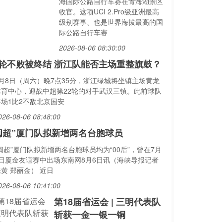
海国际公路自行车赛在青海湖景区
收官。这项UCI 2.Pro级亚洲最高
级别赛事、也是世界海拔最高的国
际公路自行车赛
2026-08-06 08:30:00
轮不败被终结 浙江队能否主场重整旗鼓？
8月8日（周六）晚7点35分，浙江绿城将坐镇主场黄龙
体育中心，迎战中超第22轮的对手武汉三镇。此前球队
客场1比2不敌北京国安
026-08-06 08:48:00
闽超”厦门队拟新增两名台胞球员
闽超”厦门队拟新增两名台胞球员均为“00后”，曾在7月
5日厦金友谊赛中出场东南网8月6日讯（海峡导报记者
黄 郑丽金） 近日
026-08-06 10:41:00
第18届省运会 | 三明代表队
斩获一金一银一铜