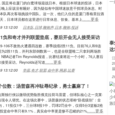
点，国足将在厦门的白鹭球场迎战日本。根据日本球迷的投诉，日本
天晚上应该没有睡好，因为疑似有中国球迷故意干扰球员休息。时
日本队再次客场挑战中国队。这一次，他们入住的是厦门香格里拉酒
……更多
2天，日本球员都在这里进行日常休息、饮食。基本上
9 13:12:00
日本队,日球,鞭炮声,日本,鞭炮,投诉
胜11负和奇才并列联盟垫底，赛后开会无人接受采访
泰
89-106不敌热火遭遇四连败，赛季战绩2胜11负。目前76人和9连
这
同为2胜11负，并列东部倒数第一，也是全联盟唯二只拿到两场胜
NBA记者Tim Reynolds报道，比赛结束将近一个小时，76人赛后
江
……更多
接受采访。Reynolds还写道
9 13:12:00
垫底,奇才,联盟,命中率,网易,比赛
2
场个位数：汤普森再冲耻辱纪录，勇士赢麻了！
拉斯独行侠以微弱优势险胜俄克拉荷马雷霆，但球队核心之一克莱·
表现令人堪忧。在这场比赛中，汤普森的状态堪称“卧底级别”：全
内，11投仅1中，三分球8投1中，罚球2罚全中，仅得5分3篮板2抢
……更多
投篮命中率只有9.1%，真实命中率更是惨不忍睹的21%