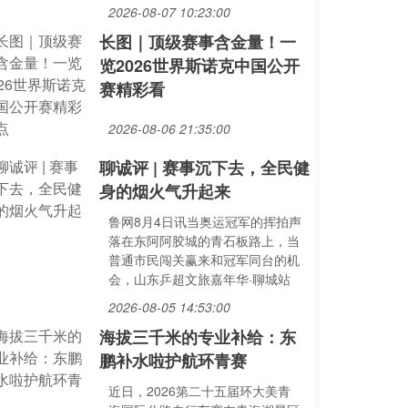
2026-08-07 10:23:00
长图｜顶级赛事含金量！一
览2026世界斯诺克中国公开
赛精彩看
2026-08-06 21:35:00
聊诚评 | 赛事沉下去，全民健
身的烟火气升起来
鲁网8月4日讯当奥运冠军的挥拍声
落在东阿阿胶城的青石板路上，当
普通市民闯关赢来和冠军同台的机
会，山东乒超文旅嘉年华·聊城站
2026-08-05 14:53:00
海拔三千米的专业补给：东
鹏补水啦护航环青赛
近日，2026第二十五届环大美青