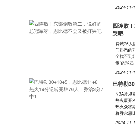
2024-11-1
四连败！
哭吧
费城76人
们熟悉的
全找不到
帝”的球
2024-11-1
巴特勒30
NBA常规
热火展开
热火众将
将乔尔恩
2024-11-1