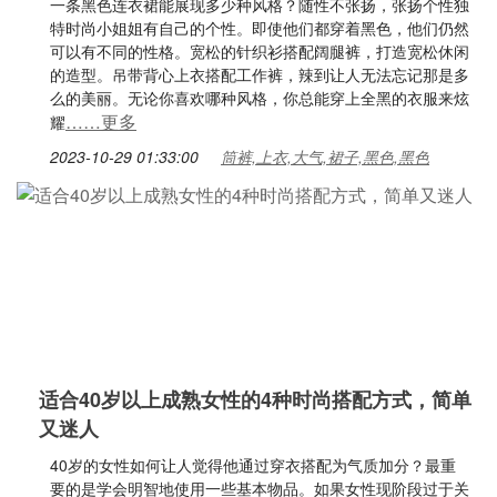
一条黑色连衣裙能展现多少种风格？随性不张扬，张扬个性独
特时尚小姐姐有自己的个性。即使他们都穿着黑色，他们仍然
可以有不同的性格。宽松的针织衫搭配阔腿裤，打造宽松休闲
的造型。吊带背心上衣搭配工作裤，辣到让人无法忘记那是多
么的美丽。无论你喜欢哪种风格，你总能穿上全黑的衣服来炫
……更多
耀
2023-10-29 01:33:00
筒裤,上衣,大气,裙子,黑色,黑色
适合40岁以上成熟女性的4种时尚搭配方式，简单
又迷人
40岁的女性如何让人觉得他通过穿衣搭配为气质加分？最重
要的是学会明智地使用一些基本物品。如果女性现阶段过于关