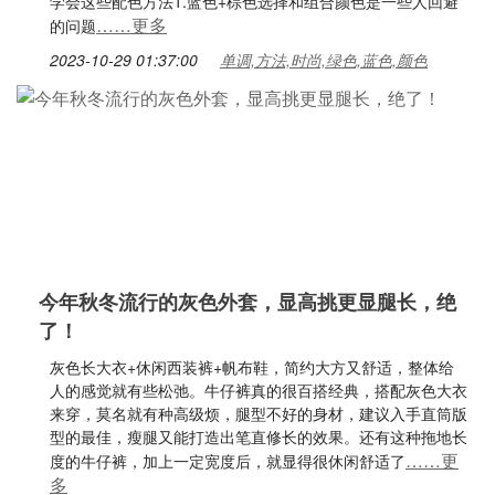
学会这些配色方法1.蓝色+棕色选择和组合颜色是一些人回避
……更多
的问题
2023-10-29 01:37:00
单调,方法,时尚,绿色,蓝色,颜色
今年秋冬流行的灰色外套，显高挑更显腿长，绝
了！
灰色长大衣+休闲西装裤+帆布鞋，简约大方又舒适，整体给
人的感觉就有些松弛。牛仔裤真的很百搭经典，搭配灰色大衣
来穿，莫名就有种高级烦，腿型不好的身材，建议入手直筒版
型的最佳，瘦腿又能打造出笔直修长的效果。还有这种拖地长
……更
度的牛仔裤，加上一定宽度后，就显得很休闲舒适了
多