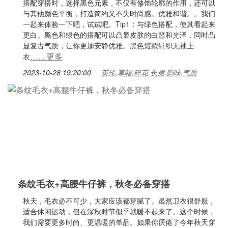
搭配穿搭时，选择黑色元素，不仅有修饰轮廓的作用，还可以
与其他颜色平衡，打造简约又不失时尚感。优雅和谐。。我们
一起来体验一下吧，试试吧。Tip1：与绿色搭配，使其看起来
更白。黑色和绿色的搭配可以凸显皮肤的白皙和光泽，同时凸
显复古气质，让你更加安静优雅。黑色短款针织无袖上
……更多
衣
2023-10-28 19:20:00
英伦,草帽,碎花,长裙,韵味,气质
条纹毛衣+高腰牛仔裤，秋冬必备穿搭
秋天，毛衣必不可少，大家应该都穿腻了。虽然卫衣很舒服，
适合休闲运动，但在深秋时节似乎就暖不起来了。这个时候，
我们需要更多时尚、更温暖的单品。如果你厌倦了今年秋天穿