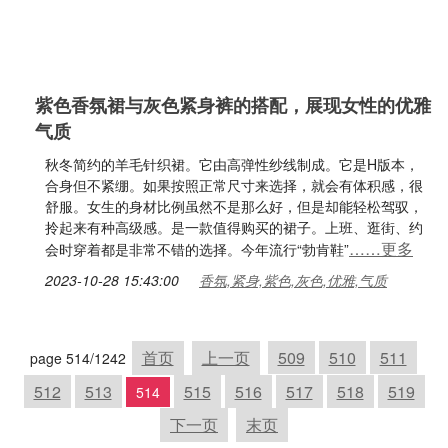
紫色香氛裙与灰色紧身裤的搭配，展现女性的优雅
气质
秋冬简约的羊毛针织裙。它由高弹性纱线制成。它是H版本，
合身但不紧绷。如果按照正常尺寸来选择，就会有体积感，很
舒服。女生的身材比例虽然不是那么好，但是却能轻松驾驭，
拎起来有种高级感。是一款值得购买的裙子。上班、逛街、约
……更多
会时穿着都是非常不错的选择。今年流行“勃肯鞋”
2023-10-28 15:43:00
香氛,紧身,紫色,灰色,优雅,气质
首页
上一页
509
510
511
page 514/1242
512
513
515
516
517
518
519
514
下一页
末页