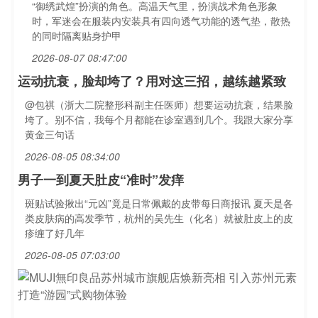
“御绣武煌”扮演的角色。高温天气里，扮演战术角色形象
时，军迷会在服装内安装具有四向透气功能的透气垫，散热
的同时隔离贴身护甲
2026-08-07 08:47:00
运动抗衰，脸却垮了？用对这三招，越练越紧致
@包祺（浙大二院整形科副主任医师）想要运动抗衰，结果脸
垮了。别不信，我每个月都能在诊室遇到几个。我跟大家分享
黄金三句话
2026-08-05 08:34:00
男子一到夏天肚皮“准时”发痒
斑贴试验揪出“元凶”竟是日常佩戴的皮带每日商报讯 夏天是各
类皮肤病的高发季节，杭州的吴先生（化名）就被肚皮上的皮
疹缠了好几年
2026-08-05 07:03:00