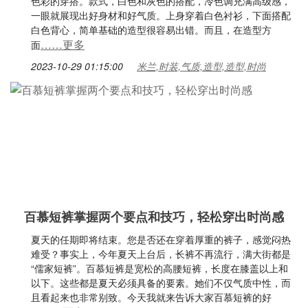
色彩的穿搭。款式，白色和灰色的搭配，冷色调充满高级感，
一眼就展现出好身材和好气质。上身穿着白色衬衫，下面搭配
白色背心，简单基础的造型很容易出错。而且，在造型方
……更多
面
2023-10-29 01:15:00
米兰,时装,气质,造型,造型,时尚
百慕短裤掌握两个要点和技巧，轻松穿出时尚感
夏天的任期即将结束。您是否还在穿着厚重的裤子，感觉闷热
难受？事实上，今年夏天上台后，长裤不再流行，满大街都是
“儒家短裤”。百慕短裤是宽松的高腰短裤，长度在膝盖以上和
以下。这些都是夏天必须具备的要素。她们不仅气质中性，而
且看起来也非常别致。今天我就来告诉大家百慕短裤的好