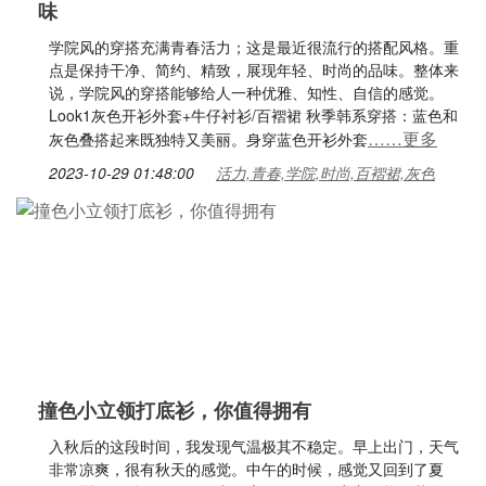
味
学院风的穿搭充满青春活力；这是最近很流行的搭配风格。重
点是保持干净、简约、精致，展现年轻、时尚的品味。整体来
说，学院风的穿搭能够给人一种优雅、知性、自信的感觉。
Look1灰色开衫外套+牛仔衬衫/百褶裙 秋季韩系穿搭：蓝色和
……更多
灰色叠搭起来既独特又美丽。身穿蓝色开衫外套
2023-10-29 01:48:00
活力,青春,学院,时尚,百褶裙,灰色
撞色小立领打底衫，你值得拥有
入秋后的这段时间，我发现气温极其不稳定。早上出门，天气
非常凉爽，很有秋天的感觉。中午的时候，感觉又回到了夏