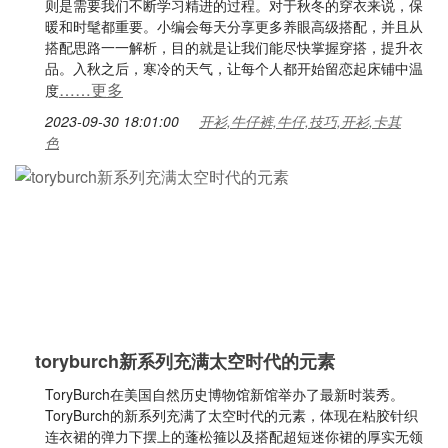
则是需要我们不断学习精进的过程。对于秋冬的穿衣来说，保
暖和时髦都重要。小编会每天分享更多养眼高级搭配，并且从
搭配思路一一解析，目的就是让我们能尽快掌握穿搭，提升衣
品。入秋之后，寒冷的天气，让每个人都开始留恋起床铺中温
……更多
度
2023-09-30 18:01:00
开衫,牛仔裤,牛仔,技巧,开衫,卡其
色
toryburch新系列充满太空时代的元素
ToryBurch在美国自然历史博物馆新馆举办了最新时装秀。
ToryBurch的新系列充满了太空时代的元素，体现在粘胶针织
连衣裙的弹力下摆上的蓬松箍以及搭配超短迷你裙的厚实无领