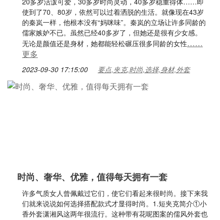
20多岁活泼可爱，30多岁时尚灵动，40多岁稳重得体……即
使到了70、80岁，依然可以过着洒脱的生活。就像现在43岁
的秦岚一样，他根本没有“妈咪味”。秦岚的立场让许多同龄的
儒家嫉妒不已。虽然已经40多岁了，但她还是很有少女感。
……
无论是颜值还是身材，她都能轻松碾压很多同龄的女性
更多
2023-09-30 17:15:00
要点,夹克,时尚,选择,身材,外套
时尚、奢华、优雅，值得每天拥有一套
许多气质女人曾佩戴过它们，使它们看起来很时尚。接下来我
们就来说说如何选择搭配款式才显得时尚。1.短夹克简介①小
香外套潇湘风这两年很流行。这种带有花呢图案的儒风外套也