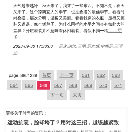
天气越来越冷，秋天来了，我穿了一些东西。不知不觉，春天
又来了。这个凉爽宜人的季节，也是叠搭的最佳季节。看看时
尚叠搭，层次分明，温暖又美丽。看看我穿的衣服，显得又臃
肿又邋遢，像个矮胖子。为什么同样的水平之间会有如此大的
……更
差异？分层着装并不意味着休闲着装。看似不拘一格
多
2023-09-30 17:30:00
层次,时尚,三明,层次感,中间层,三明
治
首页
上一页
561
562
563
page 566/1239
564
565
567
568
569
570
571
566
下一页
末页
更多关于
时尚
的资讯：
运动抗衰，脸却垮了？用对这三招，越练越紧致