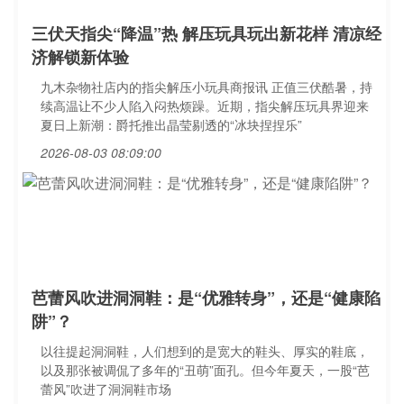
三伏天指尖“降温”热 解压玩具玩出新花样 清凉经
济解锁新体验
九木杂物社店内的指尖解压小玩具商报讯 正值三伏酷暑，持
续高温让不少人陷入闷热烦躁。近期，指尖解压玩具界迎来
夏日上新潮：爵托推出晶莹剔透的“冰块捏捏乐”
2026-08-03 08:09:00
芭蕾风吹进洞洞鞋：是“优雅转身”，还是“健康陷
阱”？
以往提起洞洞鞋，人们想到的是宽大的鞋头、厚实的鞋底，
以及那张被调侃了多年的“丑萌”面孔。但今年夏天，一股“芭
蕾风”吹进了洞洞鞋市场