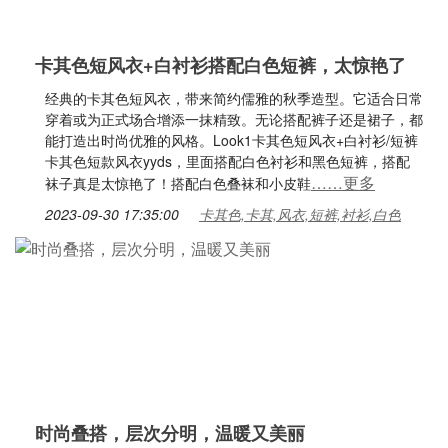
卡其色短风衣+白衬衫搭配白色短裤，太惊艳了
经典的卡其色短风衣，带来简约儒雅的秋季造型。它适合日常
穿着或为正式场合增添一抹精致。无论搭配裤子还是裙子，都
能打造出时尚优雅的风格。Look1卡其色短风衣+白衬衫/短裤
卡其色短款风衣yyds，里面搭配白色衬衫和黑色短裤，搭配
……更多
袜子真是太惊艳了！搭配白色叠袜和小皮鞋
2023-09-30 17:35:00
卡其色,卡其,风衣,短裤,衬衫,白色
时尚叠搭，层次分明，温暖又美丽