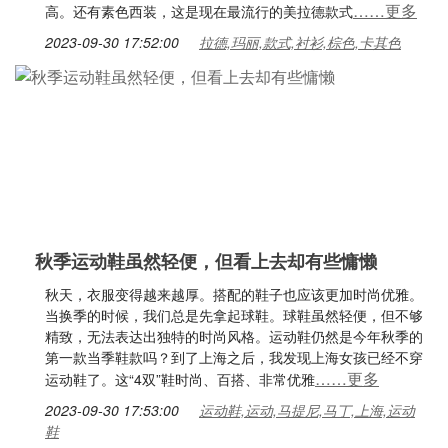
……更多
高。还有素色西装，这是现在最流行的美拉德款式
2023-09-30 17:52:00
拉德,玛丽,款式,衬衫,棕色,卡其色
秋季运动鞋虽然轻便，但看上去却有些慵懒
秋天，衣服变得越来越厚。搭配的鞋子也应该更加时尚优雅。
当换季的时候，我们总是先拿起球鞋。球鞋虽然轻便，但不够
精致，无法表达出独特的时尚风格。运动鞋仍然是今年秋季的
第一款当季鞋款吗？到了上海之后，我发现上海女孩已经不穿
……更多
运动鞋了。这“4双”鞋时尚、百搭、非常优雅
2023-09-30 17:53:00
运动鞋,运动,马提尼,马丁,上海,运动
鞋