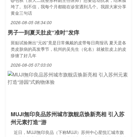
@包祺（浙大二院整形科副主任医师）想要运动抗衰，结果脸
垮了。别不信，我每个月都能在诊室遇到几个。我跟大家分享
黄金三句话
2026-08-05 08:34:00
男子一到夏天肚皮“准时”发痒
斑贴试验揪出“元凶”竟是日常佩戴的皮带每日商报讯 夏天是各
类皮肤病的高发季节，杭州的吴先生（化名）就被肚皮上的皮
疹缠了好几年
2026-08-05 07:03:00
MUJI無印良品苏州城市旗舰店焕新亮相 引入苏
州元素打造“游
近日，MUJI無印良品（下称MUJI）苏州中心星悦汇城市旗