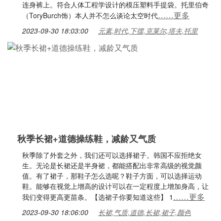
连身裤上。符合人体工程学设计的模压塑料手提袋。托里伯奇
……更多
（ToryBurch饰）本人并不怎么谈论太空时代
2023-09-30 18:03:00
元素,时代,下摆,克莱尔,塔夫,托里
秋季长裙+道德操练鞋，减龄又气质
秋季除了外套之外，我们还可以选择裙子。韩国不应拒绝女
生。无论是长裙还是半身裙，都能搭配出非常高级的视觉颜
值。有了裙子，那鞋子怎么选呢？鞋子方面，可以选择运动
鞋。能够在视觉上增高的设计可以在一定程度上增加身高，让
……更多
我们变得更高更苗条。【选裙子你要知道这些】 1
2023-09-30 18:06:00
长裙,气质,道德,长裙,裙子,颜色