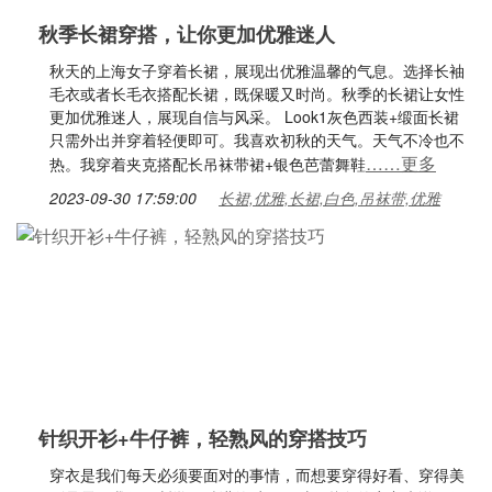
秋季长裙穿搭，让你更加优雅迷人
秋天的上海女子穿着长裙，展现出优雅温馨的气息。选择长袖
毛衣或者长毛衣搭配长裙，既保暖又时尚。秋季的长裙让女性
更加优雅迷人，展现自信与风采。 Look1灰色西装+缎面长裙
只需外出并穿着轻便即可。我喜欢初秋的天气。天气不冷也不
……更多
热。我穿着夹克搭配长吊袜带裙+银色芭蕾舞鞋
2023-09-30 17:59:00
长裙,优雅,长裙,白色,吊袜带,优雅
针织开衫+牛仔裤，轻熟风的穿搭技巧
穿衣是我们每天必须要面对的事情，而想要穿得好看、穿得美