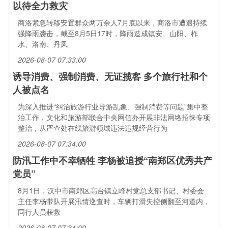
以待全力救灾
商洛紧急转移安置群众两万余人7月底以来，商洛市遭遇持续
强降雨袭击，截至8月5日17时，降雨造成镇安、山阳、柞
水、洛南、丹凤
2026-08-07 07:33:00
诱导消费、强制消费、无证揽客 多个旅行社和个
人被点名
为深入推进“纠治旅游行业导游乱象、强制消费等问题”集中整
治工作，文化和旅游部联合中央网信办开展非法网络招徕专项
整治，从严查处在线旅游领域违法违规经营行为
2026-08-07 07:34:00
防汛工作中不幸牺牲 李杨被追授“南郑区优秀共产
党员”
8月1日，汉中市南郑区高台镇立峰村党总支部书记、村委会
主任李杨带队开展汛情巡查时，车辆打滑失控侧翻至河道内，
同行人员获救
2026-08-07 07:34:00