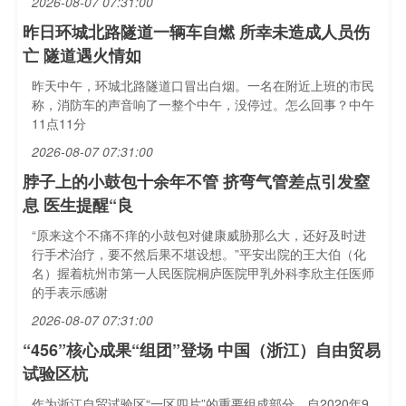
2026-08-07 07:31:00
昨日环城北路隧道一辆车自燃 所幸未造成人员伤
亡 隧道遇火情如
昨天中午，环城北路隧道口冒出白烟。一名在附近上班的市民
称，消防车的声音响了一整个中午，没停过。怎么回事？中午
11点11分
2026-08-07 07:31:00
脖子上的小鼓包十余年不管 挤弯气管差点引发窒
息 医生提醒“良
“原来这个不痛不痒的小鼓包对健康威胁那么大，还好及时进
行手术治疗，要不然后果不堪设想。”平安出院的王大伯（化
名）握着杭州市第一人民医院桐庐医院甲乳外科李欣主任医师
的手表示感谢
2026-08-07 07:31:00
“456”核心成果“组团”登场 中国（浙江）自由贸易
试验区杭
作为浙江自贸试验区“一区四片”的重要组成部分，自2020年9