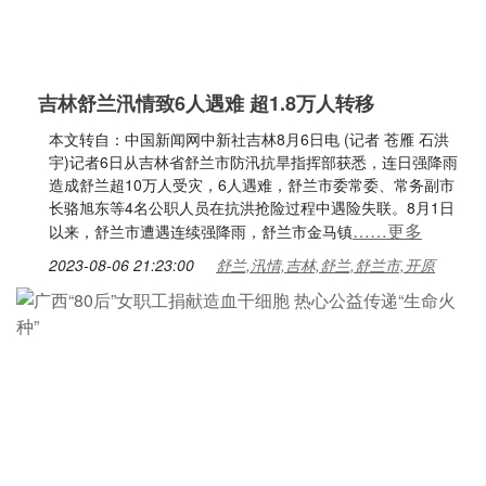
吉林舒兰汛情致6人遇难 超1.8万人转移
本文转自：中国新闻网中新社吉林8月6日电 (记者 苍雁 石洪
宇)记者6日从吉林省舒兰市防汛抗旱指挥部获悉，连日强降雨
造成舒兰超10万人受灾，6人遇难，舒兰市委常委、常务副市
长骆旭东等4名公职人员在抗洪抢险过程中遇险失联。8月1日
……更多
以来，舒兰市遭遇连续强降雨，舒兰市金马镇
2023-08-06 21:23:00
舒兰,汛情,吉林,舒兰,舒兰市,开原