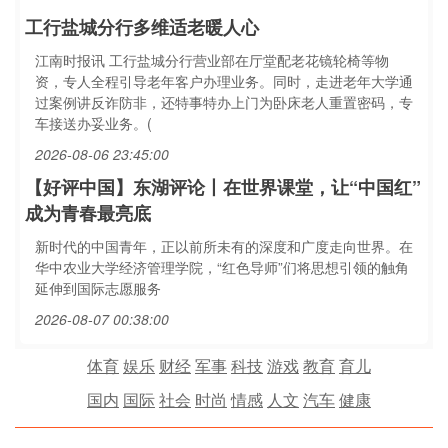
工行盐城分行多维适老暖人心
江南时报讯 工行盐城分行营业部在厅堂配老花镜轮椅等物
资，专人全程引导老年客户办理业务。同时，走进老年大学通
过案例讲反诈防非，还特事特办上门为卧床老人重置密码，专
车接送办妥业务。(
2026-08-06 23:45:00
【好评中国】东湖评论丨在世界课堂，让“中国红”
成为青春最亮底
新时代的中国青年，正以前所未有的深度和广度走向世界。在
华中农业大学经济管理学院，“红色导师”们将思想引领的触角
延伸到国际志愿服务
2026-08-07 00:38:00
体育
娱乐
财经
军事
科技
游戏
教育
育儿
国内
国际
社会
时尚
情感
人文
汽车
健康