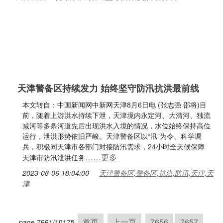
天津警备区持续发力 始终坚守防汛抗洪最前线
本文转自：中国新闻网中新网天津8月6日电 (张志强 邵将)目
前，随着上游洪水持续下泄，天津境内永定河、大清河、独流
减河等多条河道先后出现洪水入境的情况，水位始终保持高位
运行，泄洪形势依旧严峻。天津警备区以“汛”为令、科学调
兵，积极同天津市各部门对接防汛需求，24小时全天候保障
……更多
天津市防汛泄洪任务
2023-08-06 18:04:00
天津警备区,警备区,抗洪,防汛,天津,天
津
首页
上一页
7656
7657
page 7661/10175