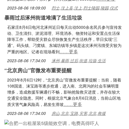
2023-08-06 18:09:00
烈士,汶上县,汶上,烈士陵园,陵园,仪式
暴雨过后涿州街道堆满了生活垃圾
石家庄8月6日电河北涿州近日每天出动5000余名民兵参与宣传发
动、卫生清扫、淤泥清理、环境消杀、物资转运和安置点生活保
障等工作，帮助受灾群众尽快恢复生产生活秩序，早日实现“三
通”。码头镇、刁窝镇、东城坊镇等乡镇是这次涿州汛情受灾较为
……更多
严重的地区。记者在现场看到
2023-08-06 17:34:00
涿州,暴雨,过后,街道,垃圾,生活
“北京房山”官微发布重要提醒
2023年8月6日12时，“北京房山”官微发布重要提醒：当前，随着
108国道、涞宝路等逐步抢通，进入南、北两沟的社会车辆明显
增多，造成救援车辆通行不畅，影响抢险救灾进度，并存在较大
交通安全隐患。同时，根据北京气象台8月6日消息，当前山区地
……更多
质灾害气象风险高，易发生滑坡
2023-08-06 17:34:00
房山,北京,宝路,灾害,北京,救援