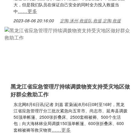
大，但是我们队员在保证自己安全的同时全力投入救援当
……更多
中
2023-08-06 20:16:00
定陶,涿州,救援队,救援,定陶,救援
黑龙江省应急管理厅持续调拨物资支持受灾地区做
好群众救助工作
东北网8月6日讯(记者 刘嘉 霍枭涵)8月6日0时至16时，黑龙
江省应急管理厅分三批次紧急向五常市、尚志市、延寿县调拨
50顶单帐篷、2500张折叠床、2500套棉被褥、500个生活
包；向大海林林业局调拨150顶单帐篷、600张折叠床、600
……更多
套棉被褥等救灾物资