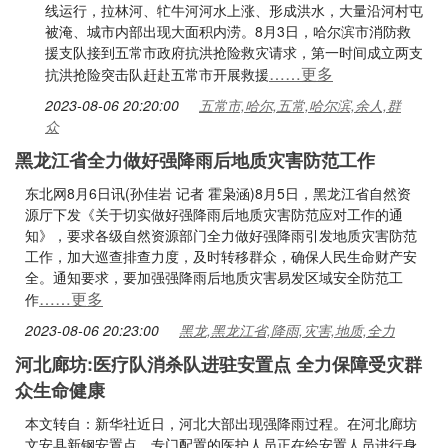
线运行，拉林河、牤牛河河水上涨、形成洪水，大量沿河村屯
被淹、城市内部出现大面积内涝。8月3日，哈尔滨市消防救
援支队接到五常市政府抗洪抢险救灾请求，第一时间成立两支
……更多
抗洪抢险突击队赶赴五常市开展救援
2023-08-06 20:20:00
五常市,哈尔,五常,哈尔滨,余人,群
众
黑龙江省全力做好强降雨后地质灾害防范工作
东北网8月6日讯(孙佳岩 记者 霍枭涵)8月5日，黑龙江省自然资
源厅下发《关于切实做好强降雨后地质灾害防范应对工作的通
知》，要求各级自然资源部门全力做好强降雨引发地质灾害防范
工作，加大巡查排查力度，及时转移群众，确保人民生命财产安
全。通知要求，要加强强降雨后地质灾害易发区域安全防范工
……更多
作
2023-08-06 20:23:00
黑龙,黑龙江省,降雨,灾害,地质,全力
河北廊坊:医疗队消杀队进驻安置点 全力保障受灾群
众生命健康
本文转自：新华社近日，河北大部出现强降雨过程。在河北廊坊
文安县新钢安置点，专门配置的医护人员正在给安置人员进行身