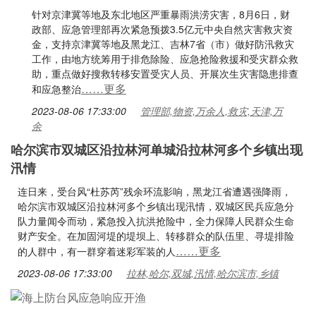
针对京津冀等地及东北地区严重暴雨洪涝灾害，8月6日，财
政部、应急管理部再次紧急预拨3.5亿元中央自然灾害救灾资
金，支持京津冀等地及黑龙江、吉林7省（市）做好防汛救灾
工作，由地方统筹用于排危除险、应急抢险救援和受灾群众救
助，重点做好搜救转移安置受灾人员、开展次生灾害隐患排查
……更多
和应急整治
2023-08-06 17:33:00
管理部,物资,万余人,救灾,天津,万
余
哈尔滨市双城区沿拉林河单城沿拉林河多个乡镇出现
汛情
连日来，受台风“杜苏芮”残余环流影响，黑龙江省遭遇强降雨，
哈尔滨市双城区沿拉林河多个乡镇出现汛情，双城区民兵应急分
队力量闻令而动，紧急投入抗洪抢险中，全力保障人民群众生命
财产安全。在加固河堤的堤坝上、转移群众的队伍里、寻堤排险
……更多
的人群中，有一群穿着迷彩军装的人
2023-08-06 17:33:00
拉林,哈尔,双城,汛情,哈尔滨市,乡镇