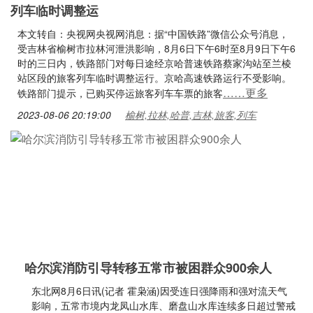
列车临时调整运
本文转自：央视网央视网消息：据“中国铁路”微信公众号消息，
受吉林省榆树市拉林河泄洪影响，8月6日下午6时至8月9日下午6
时的三日内，铁路部门对每日途经京哈普速铁路蔡家沟站至兰棱
站区段的旅客列车临时调整运行。京哈高速铁路运行不受影响。
……更多
铁路部门提示，已购买停运旅客列车车票的旅客
2023-08-06 20:19:00
榆树,拉林,哈普,吉林,旅客,列车
哈尔滨消防引导转移五常市被困群众900余人
东北网8月6日讯(记者 霍枭涵)因受连日强降雨和强对流天气
影响，五常市境内龙凤山水库、磨盘山水库连续多日超过警戒