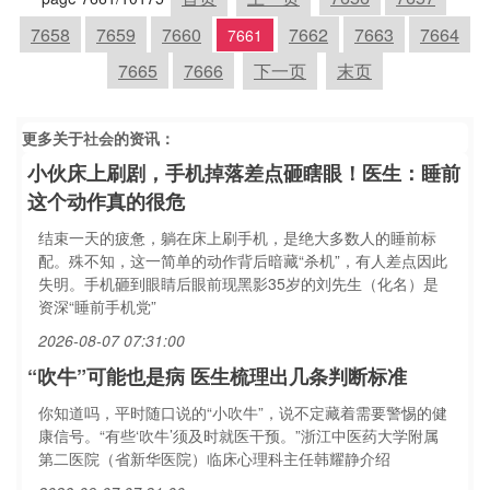
7658
7659
7660
7662
7663
7664
7661
7665
7666
下一页
末页
更多关于
社会
的资讯：
小伙床上刷剧，手机掉落差点砸瞎眼！医生：睡前
这个动作真的很危
结束一天的疲惫，躺在床上刷手机，是绝大多数人的睡前标
配。殊不知，这一简单的动作背后暗藏“杀机”，有人差点因此
失明。手机砸到眼睛后眼前现黑影35岁的刘先生（化名）是
资深“睡前手机党”
2026-08-07 07:31:00
“吹牛”可能也是病 医生梳理出几条判断标准
你知道吗，平时随口说的“小吹牛”，说不定藏着需要警惕的健
康信号。“有些‘吹牛’须及时就医干预。”浙江中医药大学附属
第二医院（省新华医院）临床心理科主任韩耀静介绍