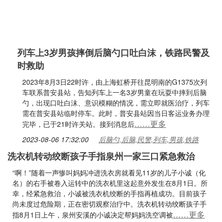
列车上3岁男孩摔倒后脑勺口吐白沫，铁路民警及
时救助
2023年8月3日22时许，由上海虹桥开往昆明南的G1375次列
车联系普安县站，告知列车上一名3岁男童在玩耍中摔到后脑
勺，出现口吐白沫、意识模糊的情况，需立即就医治疗，列车
需在普安县站临时停车。此时，普安县站因当日客运业务办理
……更多
完毕，已于21时许关站。接到消息后
2023-08-06 17:32:00
后脑勺,后脑,民警,列车,男孩,铁路
洗衣机转动绞断孩子手指泉州一家三口紧急救治
“啊！”随着一声惨叫妈妈冲进洗衣房就看见11岁的儿子小诚（化
名）的右手被卷入运转中的洗衣机里这起意外发生在8月1日。所
幸，经紧急救治，小诚被洗衣机绞断的手指再植成功。目前孩子
尚未度过危险期，正在密切观察治疗中。洗衣机转动绞断孩子手
……更多
指8月1日上午，泉州安溪的小诚决定帮妈妈洗空调被