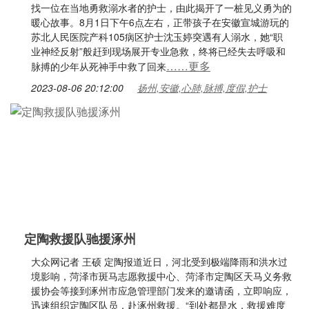
找一位在当地勇救溺水者的护士，由此揭开了一桩见义勇为的
暖心故事。8月1日下午6点左右，正带孩子在安徽宣城游玩的
苏北人民医院产科105病区护士沈玉婷突遇有人溺水，她“职
业神经反射”般赶到现场展开专业急救，终将已经失去呼吸和
……更多
脉搏的少年从死神手中救了回来
2023-08-06 20:12:00
扬州,安徽,心肺,脉搏,度假,护士
定陶救援队驰援涿州
大众网记者 王硕 定陶报道近日，河北受到极端降雨和洪水过
境影响，菏泽市斑马志愿救援中心、菏泽市定陶区天马义务救
援协会等接到涿州市应急管理部门发来的邀请函，立即响应，
迅速组织定陶区队员，赴涿州救援。“到处都是水，救援难度