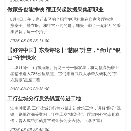
做家务也能挣钱 宿迁兴起数据采集新职业
8月4日上午，宿迁市区的全职宝妈冯桂梅在自家客厅拖地、
擦桌子、叠衣服。和往常不同的是，她头上戴了一副轻巧的采
集设备，每一个抬手
2026-08-06 23:11:00
【好评中国】东湖评论丨“慧眼”升空，“金山”“银
山”守护绿水
.....8月5日，山东海阳。捷龙三号一箭双星，将两颗高光谱卫
星精准送入786公里轨道。它们来自武汉大学牵头研制的“东
方慧眼”星座工程
2026-08-06 23:36:00
工行盐城分行反洗钱宣传进工地
江南时报讯 工行盐城分行营业部走进建筑工地，讲解“跑分”洗
钱、刷单诈骗等案例，守护工友“钱袋子”。厅堂内外常态化宣
传，曾因成功拦截异常资金获公安表扬。（李学雷）
2026-08-06 23:45:00