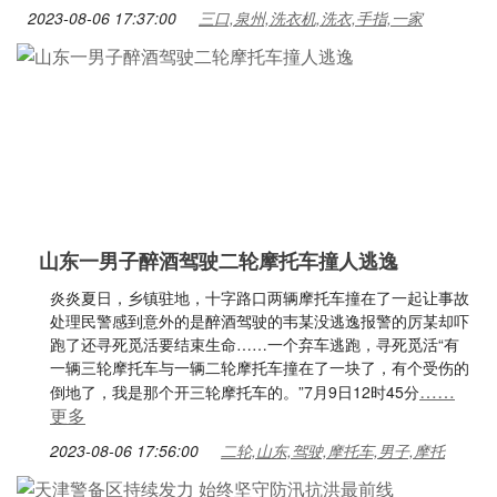
2023-08-06 17:37:00
三口,泉州,洗衣机,洗衣,手指,一家
山东一男子醉酒驾驶二轮摩托车撞人逃逸
炎炎夏日，乡镇驻地，十字路口两辆摩托车撞在了一起让事故
处理民警感到意外的是醉酒驾驶的韦某没逃逸报警的厉某却吓
跑了还寻死觅活要结束生命……一个弃车逃跑，寻死觅活“有
一辆三轮摩托车与一辆二轮摩托车撞在了一块了，有个受伤的
……
倒地了，我是那个开三轮摩托车的。”7月9日12时45分
更多
2023-08-06 17:56:00
二轮,山东,驾驶,摩托车,男子,摩托