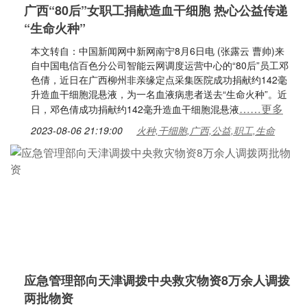
广西“80后”女职工捐献造血干细胞 热心公益传递
“生命火种”
本文转自：中国新闻网中新网南宁8月6日电 (张露云 曹帅)来
自中国电信百色分公司智能云网调度运营中心的“80后”员工邓
色倩，近日在广西柳州非亲缘定点采集医院成功捐献约142毫
升造血干细胞混悬液，为一名血液病患者送去“生命火种”。近
……更多
日，邓色倩成功捐献约142毫升造血干细胞混悬液
2023-08-06 21:19:00
火种,干细胞,广西,公益,职工,生命
应急管理部向天津调拨中央救灾物资8万余人调拨
两批物资