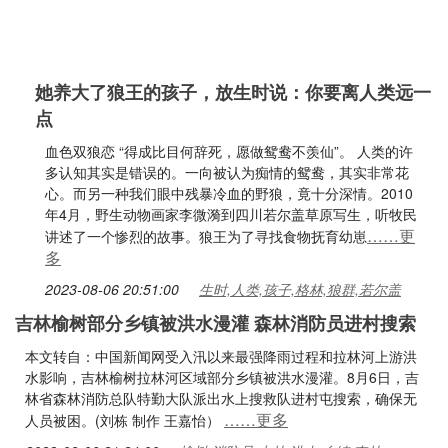
她养大了狼王的孩子，放生时说：你要离人类远一
点
血色双狼恋 “得成比目何辞死，愿做鸳鸯不羡仙”。 人类的许
多认知其实是错误的。一向被认为痴情的鸳鸯，其实非常花
心。而另一种我们眼中残暴冷血的野狼，竟十分深情。2010
年4月，野生动物画家李微漪到四川若尔盖草原写生，听牧民
……更
讲述了一个惨烈的故事。狼王为了寻找食物抚育幼崽
多
2023-08-06 20:51:00
生时,人类,孩子,格林,狼群,若尔盖
吉林榆树部分乡镇被洪水漫灌 森林消防员进村搜索
本文转自：中国新闻网受入汛以来最强降雨过程和拉林河上游洪
水影响，吉林榆树拉林河区域部分乡镇被洪水漫灌。8月6日，吉
林省森林消防总队特勤大队派出水上搜救队进村屯搜索，确保无
……更多
人员被困。(刘栋 制作 王嘉怡）