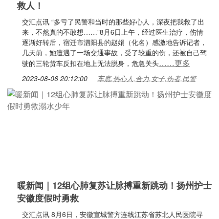
救人！
交汇点讯 “多亏了民警和当时的那些好心人，深夜把我救了出
来，不然真的不敢想……”8月6日上午，经过医生治疗，伤情
逐渐好转后，宿迁市泗阳县的赵娟（化名）感激地告诉记者，
几天前，她遭遇了一场交通事故，受了较重的伤，还被自己驾
……更多
驶的三轮货车反扣在地上无法脱身，危急关头
2023-08-06 20:12:00
车底,热心人,合力,女子,伤者,民警
暖新闻｜12组心肺复苏让脉搏重新跳动！扬州护士
安徽度假时勇救
交汇点讯 8月6日，安徽宣城警方连线江苏省苏北人民医院寻