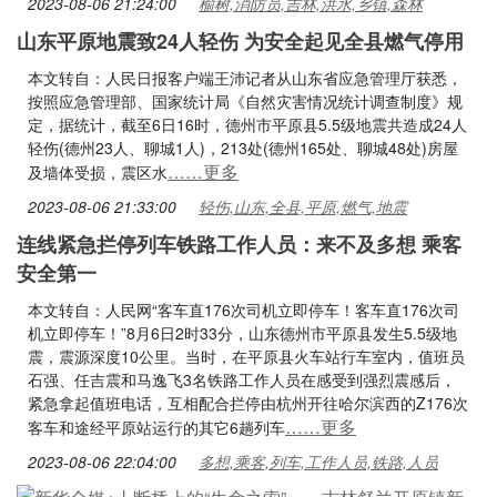
2023-08-06 21:24:00
榆树,消防员,吉林,洪水,乡镇,森林
山东平原地震致24人轻伤 为安全起见全县燃气停用
本文转自：人民日报客户端王沛记者从山东省应急管理厅获悉，
按照应急管理部、国家统计局《自然灾害情况统计调查制度》规
定，据统计，截至6日16时，德州市平原县5.5级地震共造成24人
轻伤(德州23人、聊城1人)，213处(德州165处、聊城48处)房屋
……更多
及墙体受损，震区水
2023-08-06 21:33:00
轻伤,山东,全县,平原,燃气,地震
连线紧急拦停列车铁路工作人员：来不及多想 乘客
安全第一
本文转自：人民网“客车直176次司机立即停车！客车直176次司
机立即停车！”8月6日2时33分，山东德州市平原县发生5.5级地
震，震源深度10公里。当时，在平原县火车站行车室内，值班员
石强、任吉震和马逸飞3名铁路工作人员在感受到强烈震感后，
紧急拿起值班电话，互相配合拦停由杭州开往哈尔滨西的Z176次
……更多
客车和途经平原站运行的其它6趟列车
2023-08-06 22:04:00
多想,乘客,列车,工作人员,铁路,人员