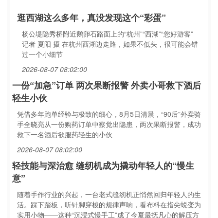
逛西湖这么多年，真没发现这个“彩蛋”
杨公堤隐秀桥附近鹅卵石路面上的“杭州”“西湖”“您好游客”
记者 夏阳 摄 在杭州西湖边走路，如果不低头，很可能会错
过一个小细节
2026-08-07 08:02:00
一份“加急”订单 两次果断报警 外卖小哥救下酒后
轻生小伙
凭借多年跑单经验与极致的细心，8月5日清晨，“90后”外卖骑
手全晓亮从一份购药订单中察觉出隐患，两次果断报警，成功
救下一名酒后欲服药轻生的小伙
2026-08-07 08:02:00
轻技能与深治愈 缝纫机成为撬动年轻人的“慢生
意”
随着手作行业的兴起，一台老式缝纫机正悄然回归年轻人的生
活。踩下踏板，听针脚穿梭的规律声响，看布料在指尖蜕变为
实用小物——这种“沉浸式慢手工”成了今夏最抚凡心的解压方