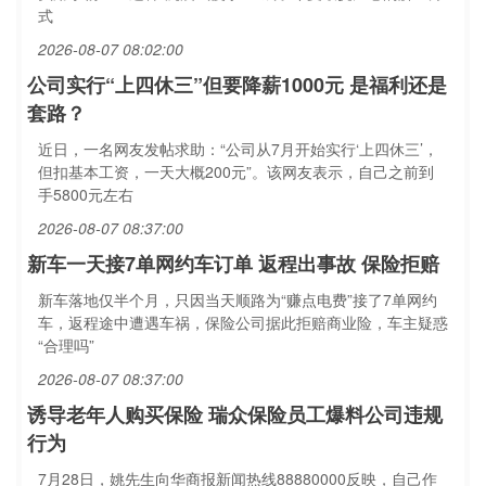
式
2026-08-07 08:02:00
公司实行“上四休三”但要降薪1000元 是福利还是
套路？
近日，一名网友发帖求助：“公司从7月开始实行‘上四休三’，
但扣基本工资，一天大概200元”。该网友表示，自己之前到
手5800元左右
2026-08-07 08:37:00
新车一天接7单网约车订单 返程出事故 保险拒赔
新车落地仅半个月，只因当天顺路为“赚点电费”接了7单网约
车，返程途中遭遇车祸，保险公司据此拒赔商业险，车主疑惑
“合理吗”
2026-08-07 08:37:00
诱导老年人购买保险 瑞众保险员工爆料公司违规
行为
7月28日，姚先生向华商报新闻热线88880000反映，自己作