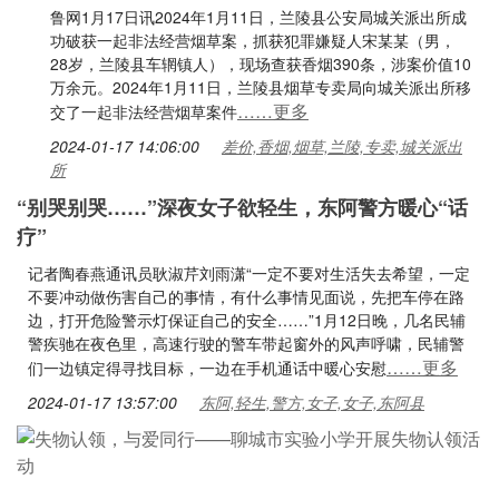
鲁网1月17日讯2024年1月11日，兰陵县公安局城关派出所成
功破获一起非法经营烟草案，抓获犯罪嫌疑人宋某某（男，
28岁，兰陵县车辋镇人），现场查获香烟390条，涉案价值10
万余元。2024年1月11日，兰陵县烟草专卖局向城关派出所移
……更多
交了一起非法经营烟草案件
2024-01-17 14:06:00
差价,香烟,烟草,兰陵,专卖,城关派出
所
“别哭别哭……”深夜女子欲轻生，东阿警方暖心“话
疗”
记者陶春燕通讯员耿淑芹刘雨潇“一定不要对生活失去希望，一定
不要冲动做伤害自己的事情，有什么事情见面说，先把车停在路
边，打开危险警示灯保证自己的安全……”1月12日晚，几名民辅
警疾驰在夜色里，高速行驶的警车带起窗外的风声呼啸，民辅警
……更多
们一边镇定得寻找目标，一边在手机通话中暖心安慰
2024-01-17 13:57:00
东阿,轻生,警方,女子,女子,东阿县