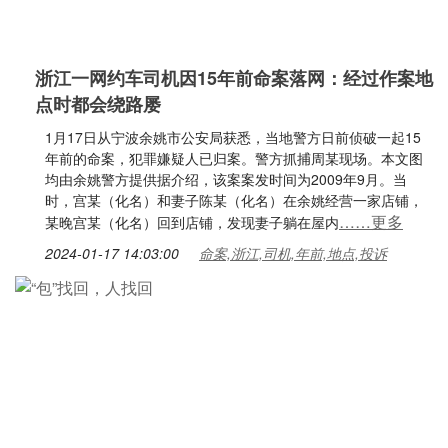
浙江一网约车司机因15年前命案落网：经过作案地
点时都会绕路屡
1月17日从宁波余姚市公安局获悉，当地警方日前侦破一起15
年前的命案，犯罪嫌疑人已归案。警方抓捕周某现场。本文图
均由余姚警方提供据介绍，该案案发时间为2009年9月。当
时，宫某（化名）和妻子陈某（化名）在余姚经营一家店铺，
……更多
某晚宫某（化名）回到店铺，发现妻子躺在屋内
2024-01-17 14:03:00
命案,浙江,司机,年前,地点,投诉