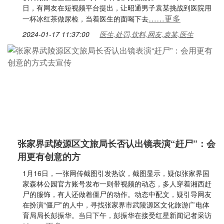
日，有网友在短视频平台提出，让昭通男子袁某挑战到医院用
……更多
一杯冰红茶做尿检，当着医生的面喝下去
2024-01-17 11:37:00
医生,处罚,饮料,网友,袁某,医生
张家界武陵源区文旅局长否认出镜表演“赶尸”：会
用更有创意的方
1月16日，一张网传截图引发热议，截图显示，疑似张家界国
家森林公园官方账号发布一则带视频的动态，多人穿着湘西赶
尸的服饰，有人还做着僵尸的动作。动态中配文，疑引导网友
在扮演“僵尸”的人中，寻找张家界市武陵源区文化旅游广电体
育局局长彭振华。当日下午，彭振华在接受红星新闻记者采访