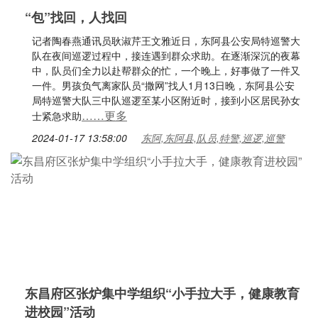
“包”找回，人找回
记者陶春燕通讯员耿淑芹王文雅近日，东阿县公安局特巡警大
队在夜间巡逻过程中，接连遇到群众求助。在逐渐深沉的夜幕
中，队员们全力以赴帮群众的忙，一个晚上，好事做了一件又
一件。男孩负气离家队员“撒网”找人1月13日晚，东阿县公安
局特巡警大队三中队巡逻至某小区附近时，接到小区居民孙女
……更多
士紧急求助
2024-01-17 13:58:00
东阿,东阿县,队员,特警,巡逻,巡警
东昌府区张炉集中学组织“小手拉大手，健康教育
进校园”活动