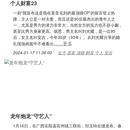
个人财富23
一则“我宣布这是我在某音见到的最顶级CP”的留言登上热
搜，主人公是一对夫妻，而且还是90后最杰出的青年人之
一，尤其是男方的潜力非常大，当然女方的实力也不容小觑，
甚至比男方身家更高。据悉，男主名叫刘光耀，是一位95
后，女主名叫安吉，今年30岁（93年）。从刘光耀分享的婚
……更多
礼现场画面中不难看出
2024-01-17 11:36:00
女方,首富,顶级,财富,个人,安吉
龙年炮龙“守艺人”
1月16日，在广西宾阳县宾州镇三联街，邹玉特在缝龙布。春