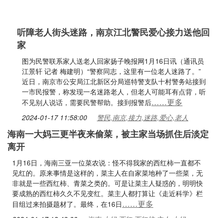
听障老人街头迷路，南京江北警民爱心接力送他回
家
图为民警联系家人送老人回家扬子晚报网1月16日讯（通讯员
江景轩 记者 梅建明）“警察同志，这里有一位老人迷路了。”
近日，南京市公安局江北新区分局巡特警支队十村警务站接到
一市民报警，称发现一名迷路老人，但老人可能耳有点背，听
……更多
不见别人说话，需要民警帮助。接到报警后
2024-01-17 11:58:00
警民,南京,接力,迷路,爱心,老人
海南一大妈三更半夜来偷菜，被主家当场抓住后淡定
离开
1月16日，海南三亚一位菜农说：怪不得我家的西红柿一直都不
见红的。原来事情是这样的，菜主人在自家菜地种了一些菜，无
非就是一些西红柿、青菜之类的。可是让菜主人疑惑的，明明快
要成熟的西红柿久久不见变红。菜主人都打算让《走近科学》栏
……更多
目组过来拍摄题材了。最终，在16日