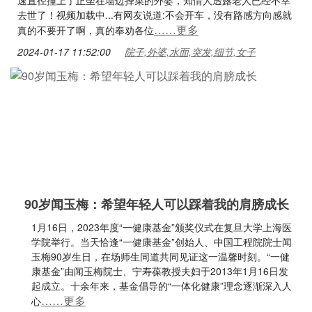
速直径撞上了正坐在墙边择菜的外婆，知情人透露老人已经不幸
去世了！视频加载中...有网友说道:不会开车，没有路感方向感就
……更多
真的不要开了啊，真的奉劝各位
2024-01-17 11:52:00
院子,外婆,水面,突发,细节,女子
90岁闻玉梅：希望年轻人可以踩着我的肩膀成长
1月16日，2023年度“一健康基金”颁奖仪式在复旦大学上海医
学院举行。当天恰逢“一健康基金”创始人、中国工程院院士闻
玉梅90岁生日，在场师生同道共同见证这一温馨时刻。“一健
康基金”由闻玉梅院士、宁寿葆教授夫妇于2013年1月16日发
起成立。十余年来，基金倡导的“一体化健康”理念逐渐深入人
……更多
心