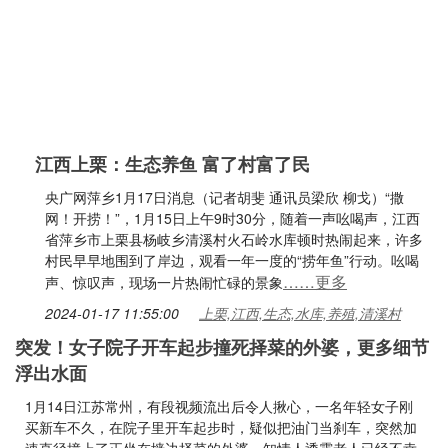
江西上栗：生态养鱼 富了村富了民
央广网萍乡1月17日消息（记者胡斐 通讯员梁欣 柳戈）“撒
网！开捞！”，1月15日上午9时30分，随着一声吆喝声，江西
省萍乡市上栗县杨岐乡清溪村火石岭水库顿时热闹起来，许多
村民早早地围到了岸边，观看一年一度的“捞年鱼”行动。吆喝
……更多
声、惊叹声，现场一片热闹忙碌的景象
2024-01-17 11:55:00
上栗,江西,生态,水库,养殖,清溪村
突发！女子院子开车起步撞死择菜的外婆，更多细节
浮出水面
1月14日江苏常州，有段视频流出后令人揪心，一名年轻女子刚
买新车不久，在院子里开车起步时，疑似把油门当刹车，突然加