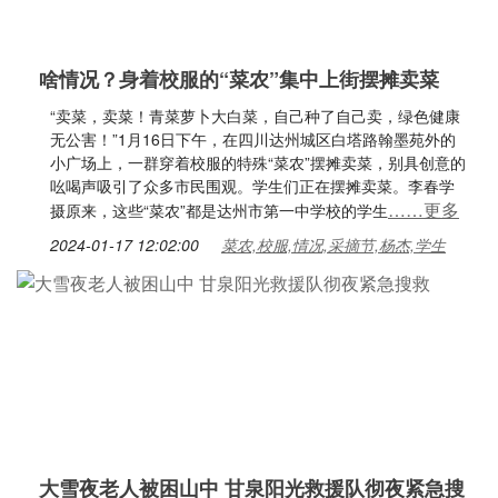
啥情况？身着校服的“菜农”集中上街摆摊卖菜
“卖菜，卖菜！青菜萝卜大白菜，自己种了自己卖，绿色健康
无公害！”1月16日下午，在四川达州城区白塔路翰墨苑外的
小广场上，一群穿着校服的特殊“菜农”摆摊卖菜，别具创意的
吆喝声吸引了众多市民围观。学生们正在摆摊卖菜。李春学
……更多
摄原来，这些“菜农”都是达州市第一中学校的学生
2024-01-17 12:02:00
菜农,校服,情况,采摘节,杨杰,学生
大雪夜老人被困山中 甘泉阳光救援队彻夜紧急搜