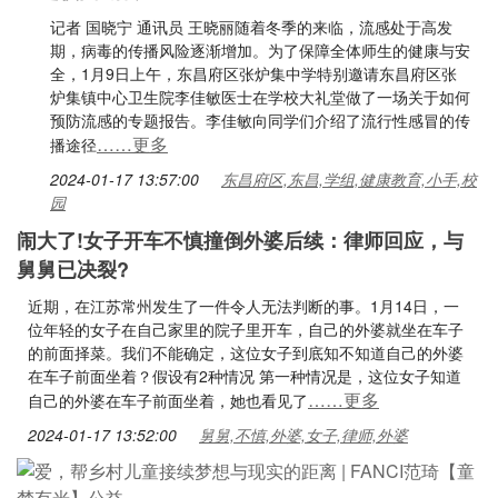
记者 国晓宁 通讯员 王晓丽随着冬季的来临，流感处于高发
期，病毒的传播风险逐渐增加。为了保障全体师生的健康与安
全，1月9日上午，东昌府区张炉集中学特别邀请东昌府区张
炉集镇中心卫生院李佳敏医士在学校大礼堂做了一场关于如何
预防流感的专题报告。李佳敏向同学们介绍了流行性感冒的传
……更多
播途径
2024-01-17 13:57:00
东昌府区,东昌,学组,健康教育,小手,校
园
闹大了!女子开车不慎撞倒外婆后续：律师回应，与
舅舅已决裂?
近期，在江苏常州发生了一件令人无法判断的事。1月14日，一
位年轻的女子在自己家里的院子里开车，自己的外婆就坐在车子
的前面择菜。我们不能确定，这位女子到底知不知道自己的外婆
在车子前面坐着？假设有2种情况 第一种情况是，这位女子知道
……更多
自己的外婆在车子前面坐着，她也看见了
2024-01-17 13:52:00
舅舅,不慎,外婆,女子,律师,外婆