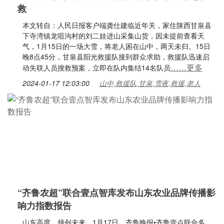
救
本文转自：人民日报客户端龚仕建临近年关，家住陕西甘泉县
下寺湾镇龙咀沟村的刘二娃进山采集山货，因未提前查看天
气，1月15日的一场大雪，将老人困在山中，两天未归。15日
晚8点45分，甘泉县阳光救援队接到群众求助，救援队迅速启
……更多
动失联人员搜救预案，立即在队内集结14名队员
2024-01-17 12:03:00
山中,救援队,甘泉,雪夜,救援,老人
“齐鲁农超”联合壹点智库发布山东农业品牌传播影
响力指数报告
山东高度，领创未来。1月17日，齐鲁晚报•齐鲁壹点联合多