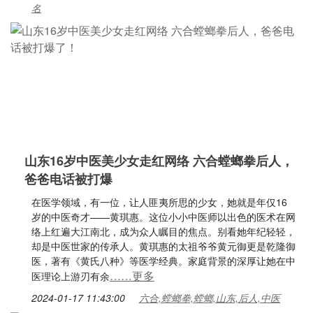
名
山东16岁中医美少女走红网络 六合螳螂拳后人，
爸爸电话被打爆
在医学领域，有一位，让人匪夷所思的少女，她就是年仅16
岁的中医奇才——黄琪惠。这位小小中医师以出色的医术在网
络上红遍大江南北，成为众人瞩目的焦点。别看她年纪轻轻，
却是中医世家的传承人。黄琪惠的太祖爷爷黄元御更是乾隆御
医，著有《黄氏八种》等医学经典。家庭背景的深厚让她在中
……更多
医理论上游刃有余
2024-01-17 11:43:00
六合,螳螂拳,螳螂,山东,后人,中医