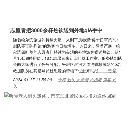
志愿者把3000余杯热饮送到外地qiě手中
随着哈尔滨旅游的持续火爆，来到平房参观“侵华日军第731
部队罪证陈列馆”的游客也日益增多。连日来，冒着严寒，哈
尔滨四叶草的志愿者们持续为参观的外地游客赠送热饮。从1
月15日9时开始，18名志愿者来到四叶草工作室。服务队邹队
长向大家进行了任务分配，平房区滨河大道消防救援站的5名
……更多
救援队员在其指导员杜思源的带领下也赶来助战
2024-01-17 11:56:00
余杯,热饮,志愿者,志愿者,游客,热
饮