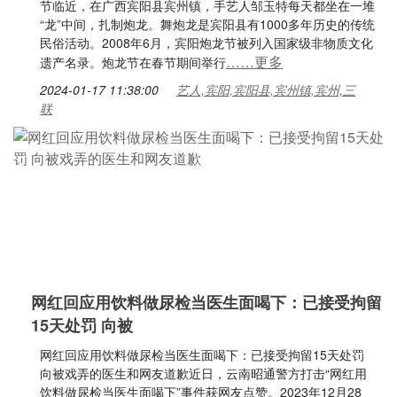
节临近，在广西宾阳县宾州镇，手艺人邹玉特每天都坐在一堆
“龙”中间，扎制炮龙。舞炮龙是宾阳县有1000多年历史的传统
民俗活动。2008年6月，宾阳炮龙节被列入国家级非物质文化
……更多
遗产名录。炮龙节在春节期间举行
2024-01-17 11:38:00
艺人,宾阳,宾阳县,宾州镇,宾州,三
联
网红回应用饮料做尿检当医生面喝下：已接受拘留
15天处罚 向被
网红回应用饮料做尿检当医生面喝下：已接受拘留15天处罚
向被戏弄的医生和网友道歉近日，云南昭通警方打击“网红用
饮料做尿检当医生面喝下”事件获网友点赞。2023年12月28