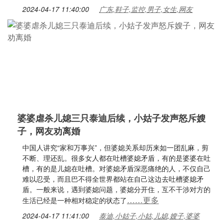
2024-04-17 11:40:00
广东,鞋子,监控,男子,女生,网友
婆婆虐杀儿媳三只泰迪后续，小姑子发声怒斥嫂
子，网友劝离婚
中国人讲究“家和万事兴”，但婆媳关系却历来如一团乱麻，剪
不断、理还乱。很多女人都在吐槽婆媳矛盾，有的是婆婆在吐
槽，有的是儿媳在吐槽。对婆媳矛盾深恶痛绝的人，不仅自己
难以忍受，而且巴不得全世界都站在自己这边去吐槽婆媳矛
盾。一般来说，遇到婆媳问题，婆媳分开住，互不干涉对方的
……更多
生活已经是一种相对稳定的状态了
2024-04-17 11:41:00
泰迪,小姑子,小姑,儿媳,嫂子,婆婆