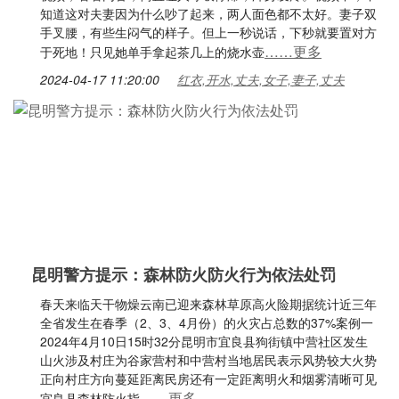
知道这对夫妻因为什么吵了起来，两人面色都不太好。妻子双
手叉腰，有些生闷气的样子。但上一秒说话，下秒就要置对方
……更多
于死地！只见她单手拿起茶几上的烧水壶
2024-04-17 11:20:00
红衣,开水,丈夫,女子,妻子,丈夫
昆明警方提示：森林防火防火行为依法处罚
春天来临天干物燥云南已迎来森林草原高火险期据统计近三年
全省发生在春季（2、3、4月份）的火灾占总数的37%案例一
2024年4月10日15时32分昆明市宜良县狗街镇中营社区发生
山火涉及村庄为谷家营村和中营村当地居民表示风势较大火势
正向村庄方向蔓延距离民房还有一定距离明火和烟雾清晰可见
……更多
宜良县森林防火指