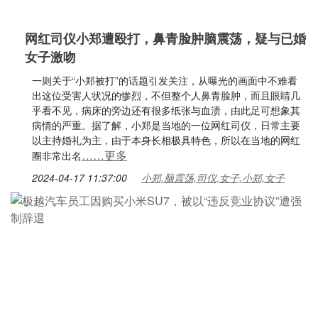
网红司仪小郑遭殴打，鼻青脸肿脑震荡，疑与已婚
女子激吻
一则关于“小郑被打”的话题引发关注，从曝光的画面中不难看
出这位受害人状况的惨烈，不但整个人鼻青脸肿，而且眼睛几
乎看不见，病床的旁边还有很多纸张与血渍，由此足可想象其
病情的严重。据了解，小郑是当地的一位网红司仪，日常主要
以主持婚礼为主，由于本身长相极具特色，所以在当地的网红
……更多
圈非常出名
2024-04-17 11:37:00
小郑,脑震荡,司仪,女子,小郑,女子