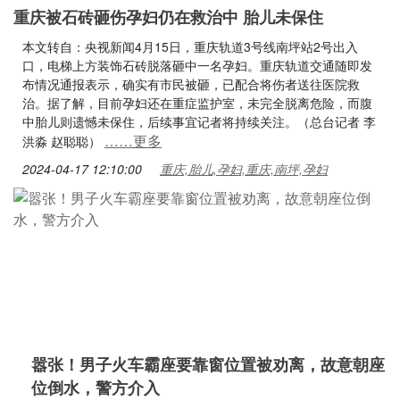
重庆被石砖砸伤孕妇仍在救治中 胎儿未保住
本文转自：央视新闻4月15日，重庆轨道3号线南坪站2号出入
口，电梯上方装饰石砖脱落砸中一名孕妇。重庆轨道交通随即发
布情况通报表示，确实有市民被砸，已配合将伤者送往医院救
治。据了解，目前孕妇还在重症监护室，未完全脱离危险，而腹
中胎儿则遗憾未保住，后续事宜记者将持续关注。（总台记者 李
……更多
洪淼 赵聪聪）
2024-04-17 12:10:00
重庆,胎儿,孕妇,重庆,南坪,孕妇
嚣张！男子火车霸座要靠窗位置被劝离，故意朝座
位倒水，警方介入