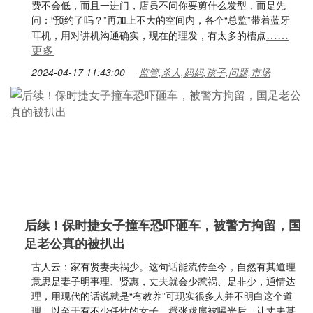
费不会低，而且一进门，店员不问你要剪什么发型，而是先
问：“预约了吗？”再加上不大的空间内，各个“总监”带着蓝牙
……
耳机，用对讲机沟通确实，现在的理发，有太多的槽点
更多
2024-04-17 11:43:00
监管,杀人,妈妈,孩子,问题,市场
后续！保时捷女子撞车恐吓砸车，被警方拘留，国
足老公真的被扒出
古人云：家有贤妻夫祸少。这句话能流传至今，自然有其道理
意思是妻子明事理、贤惠，丈夫就会少惹祸、是非少，通情达
理，用现代的话说就是“有教养”可现实很多人并不明白这个道
理，以至于有不少任性的女子，嚣张跋扈被曝光后，让丈夫甚