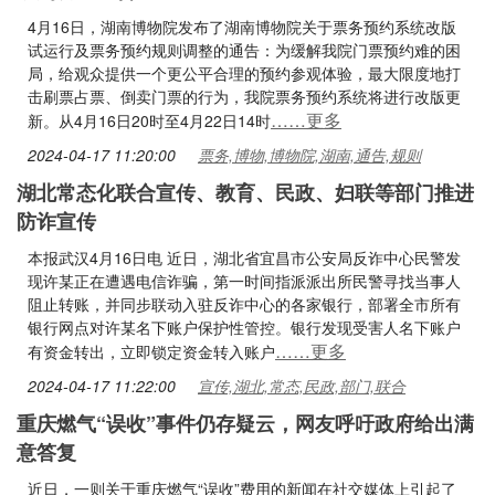
4月16日，湖南博物院发布了湖南博物院关于票务预约系统改版
试运行及票务预约规则调整的通告：为缓解我院门票预约难的困
局，给观众提供一个更公平合理的预约参观体验，最大限度地打
击刷票占票、倒卖门票的行为，我院票务预约系统将进行改版更
……更多
新。从4月16日20时至4月22日14时
2024-04-17 11:20:00
票务,博物,博物院,湖南,通告,规则
湖北常态化联合宣传、教育、民政、妇联等部门推进
防诈宣传
本报武汉4月16日电 近日，湖北省宜昌市公安局反诈中心民警发
现许某正在遭遇电信诈骗，第一时间指派派出所民警寻找当事人
阻止转账，并同步联动入驻反诈中心的各家银行，部署全市所有
银行网点对许某名下账户保护性管控。银行发现受害人名下账户
……更多
有资金转出，立即锁定资金转入账户
2024-04-17 11:22:00
宣传,湖北,常态,民政,部门,联合
重庆燃气“误收”事件仍存疑云，网友呼吁政府给出满
意答复
近日，一则关于重庆燃气“误收”费用的新闻在社交媒体上引起了