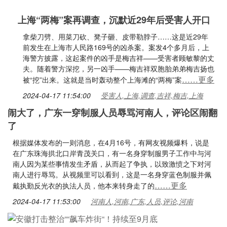
上海“两梅”案再调查，沉默近29年后受害人开口
拿柴刀劈、用菜刀砍、凳子砸、皮带勒脖子……这是近29年
前发生在上海市人民路169号的凶杀案。案发4个多月后，上
海警方披露，这起案件的凶手是梅吉祥——受害者顾敏黎的丈
夫。随着警方深挖，另一凶手——梅吉祥双胞胎弟弟梅吉扬也
……更多
被“挖”出来。这就是当时轰动整个上海滩的“两梅”案
2024-04-17 11:54:00
受害人,上海,调查,吉祥,梅吉,上海
闹大了，广东一穿制服人员辱骂河南人，评论区闹翻
了
根据媒体发布的一则消息，在4月16号，有网友视频爆料，说是
在广东珠海拱北口岸青茂关口，有一名身穿制服男子工作中与河
南人因为某些事情发生矛盾，从而起了争执，以致激愤之下对河
南人进行辱骂。从视频里可以看到，这是一名身穿蓝色制服并佩
……更多
戴执勤反光衣的执法人员，他本来转身走了的
2024-04-17 11:53:00
河南人,河南,广东,人员,评论,河南