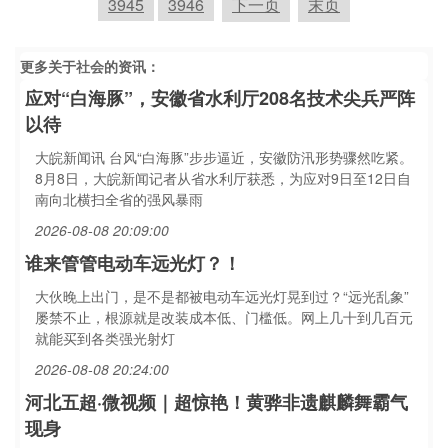
3945
3946
下一页
末页
更多关于
社会
的资讯：
应对“白海豚”，安徽省水利厅208名技术尖兵严阵
以待
大皖新闻讯 台风“白海豚”步步逼近，安徽防汛形势骤然吃紧。
8月8日，大皖新闻记者从省水利厅获悉，为应对9日至12日自
南向北横扫全省的强风暴雨
2026-08-08 20:09:00
谁来管管电动车远光灯？！
大伙晚上出门，是不是都被电动车远光灯晃到过？“远光乱象”
屡禁不止，根源就是改装成本低、门槛低。网上几十到几百元
就能买到各类强光射灯
2026-08-08 20:24:00
河北五超·微视频｜超惊艳！黄骅非遗麒麟舞霸气
现身