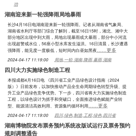
功
湖南迎来新一轮强降雨局地暴雨
长沙4月16日电湖南迎来新一轮强降雨。记者从湖南省气象局、
湖南省水利厅等部门综合了解到，截至16日15时，湘北、湘中大
部分地区出现中到大雨，局地出现暴雨或大暴雨，部分中小河流
出现超警戒水位，56座小型水库发生溢洪。16日清晨，长沙遭遇
……更多
强降雨，能见度一度极低，短时间内白昼如黑夜
2024-04-17 11:19:00
局地,一轮,湖南,降雨,暴雨,湖南
四川大力实施绿色制造工程
本报成都4月16日电 《四川省工业产品绿色设计指南（2024
版）》日前发布，以加快推动产品全生命周期绿色转型升级、提
升工业产品绿色竞争优势。下一步，四川省将大力实施绿色制造
工程，以绿色设计为抓手和突破口，全面推进绿色赋能产业转
……更多
型、能源清洁高效利用、资源集约循环利用
2024-04-17 11:19:00
四川,绿色,制造,工程,绿色,四川省
湖南博物院发布票务预约系统改版试运行及票务预约
规则调整通告