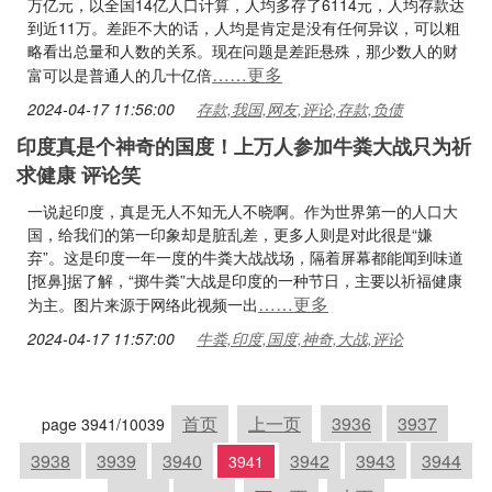
万亿元，以全国14亿人口计算，人均多存了6114元，人均存款达
到近11万。差距不大的话，人均是肯定是没有任何异议，可以粗
略看出总量和人数的关系。现在问题是差距悬殊，那少数人的财
……更多
富可以是普通人的几十亿倍
2024-04-17 11:56:00
存款,我国,网友,评论,存款,负债
印度真是个神奇的国度！上万人参加牛粪大战只为祈
求健康 评论笑
一说起印度，真是无人不知无人不晓啊。作为世界第一的人口大
国，给我们的第一印象却是脏乱差，更多人则是对此很是“嫌
弃”。这是印度一年一度的牛粪大战战场，隔着屏幕都能闻到味道
[抠鼻]据了解，“掷牛粪”大战是印度的一种节日，主要以祈福健康
……更多
为主。图片来源于网络此视频一出
2024-04-17 11:57:00
牛粪,印度,国度,神奇,大战,评论
首页
上一页
3936
3937
page 3941/10039
3938
3939
3940
3942
3943
3944
3941