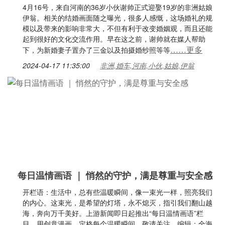
4月16号，来自河南的36岁小伙谢帅正式迎娶19岁的非洲姑娘
伊翁。相关的结婚画面随之曝光，很多人感慨，这场婚礼的规
模以及带来的影响非常大，不但有利于改变婚姻观，而且还能
起到很好的文化交流作用。早在这之前，谢帅就在媒人帮助
……更多
下，为新婚妻子置办了三金以及拍摄婚纱照等等
2024-04-17 11:35:00
非洲,婚车,河南,小伙,姑娘,伊翁
每日温情画语 ｜ 悄然的守护，满是尊重与安全感
开栏语：生活中，总有些温暖瞬间，像一束光一样，照亮我们
的内心。这束光，是希望的灯塔，永不熄灭，指引我们翻山越
海，奔向万千美好。上游新闻即日起推出“每日温情画语”栏
目，用创意漫画，定格每个温暖瞬间。敬请关注。编辑：全海