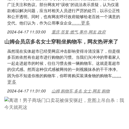
广泛关注和热议。部分网友对“误收”的说法表示质疑，认为仅退
款难以解决问题，应当对相关人员进行严厉的处罚，以示公正性
和公开透明。同时，也有网友呼吁政府能够给老百姓一个满意的
……更多
交代。他们认为，作为公用事业企业
2024-04-17 11:33:00
重庆,答复,燃气,事件,网友,政府
山姆会员店多名女士穿鞋坐购物车，网友热评来了
虽然现在实体超市已经受网店冲击影响变得冷清没落了，但是很
多百姓依然有在超市进行购物的习惯。当我们兴冲冲的带着家人
一起走进超市的时候，往往习惯去推一辆购物车。这就是逛超市
的仪式感。然而这种仪式感被网传的一则视频抹杀的干干净净。
……
因为你不知道你推的购物车，你即将购买装满食物的购物车
更多
2024-04-17 11:31:00
山姆,购物车,多名,女士,网友,购物