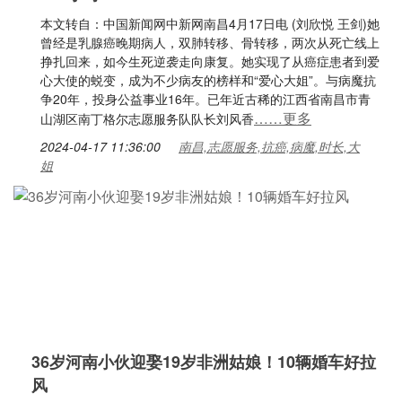
本文转自：中国新闻网中新网南昌4月17日电 (刘欣悦 王剑)她
曾经是乳腺癌晚期病人，双肺转移、骨转移，两次从死亡线上
挣扎回来，如今生死逆袭走向康复。她实现了从癌症患者到爱
心大使的蜕变，成为不少病友的榜样和“爱心大姐”。与病魔抗
争20年，投身公益事业16年。已年近古稀的江西省南昌市青
……更多
山湖区南丁格尔志愿服务队队长刘风香
2024-04-17 11:36:00
南昌,志愿服务,抗癌,病魔,时长,大
姐
36岁河南小伙迎娶19岁非洲姑娘！10辆婚车好拉
风