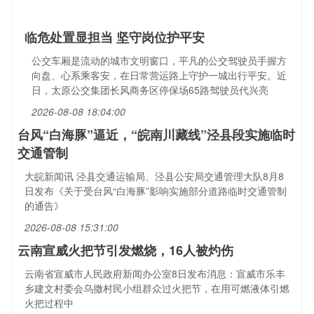
临危处置显担当 坚守岗位护平安
公交车厢是流动的城市文明窗口，平凡的公交驾驶员手握方
向盘、心系乘客安，在日常营运路上守护一城出行平安。近
日，太原公交集团长风商务区停保场65路驾驶员代兴亮
2026-08-08 18:04:00
台风“白海豚”逼近，“皖南川藏线”泾县段实施临时
交通管制
大皖新闻讯 泾县交通运输局、泾县公安局交通管理大队8月8
日发布《关于受台风“白海豚”影响实施部分道路临时交通管制
的通告》
2026-08-08 15:31:00
云南宣威火把节引发燃烧，16人被灼伤
云南省宣威市人民政府新闻办公室8日发布消息：宣威市乐丰
乡建文村委会乌撒村民小组群众过火把节，在用可燃液体引燃
火把过程中