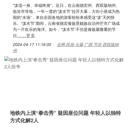
"泼湿一身、幸福终身"。近日，在云南德宏州、西双版纳州、
临沧市等地，一年一度的“泼水节”拉开大幕，大街小巷成为热
闹的“水场”，来自全国各地的游客纷纷来感受这“泼”天的快
乐。“泼水节”期间，云南省德宏傣族景颇族自治州芒市广场成
为一片欢乐的海洋。如今，“泼水节”不但是傣族最隆重的节
……更多
日
2024-04-17 11:16:00
全网,民俗,火爆,广西,节庆,西双版纳
州
地铁内上演“拳击秀” 疑因座位问题 年轻人以独特
方式化解2人