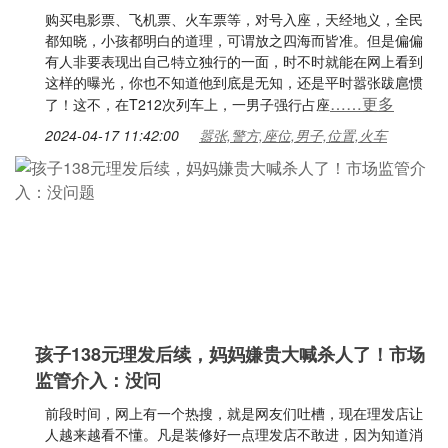
购买电影票、飞机票、火车票等，对号入座，天经地义，全民
都知晓，小孩都明白的道理，可谓放之四海而皆准。但是偏偏
有人非要表现出自己特立独行的一面，时不时就能在网上看到
这样的曝光，你也不知道他到底是无知，还是平时嚣张跋扈惯
……更多
了！这不，在T212次列车上，一男子强行占座
2024-04-17 11:42:00
嚣张,警方,座位,男子,位置,火车
孩子138元理发后续，妈妈嫌贵大喊杀人了！市场
监管介入：没问
前段时间，网上有一个热搜，就是网友们吐槽，现在理发店让
人越来越看不懂。凡是装修好一点理发店不敢进，因为知道消