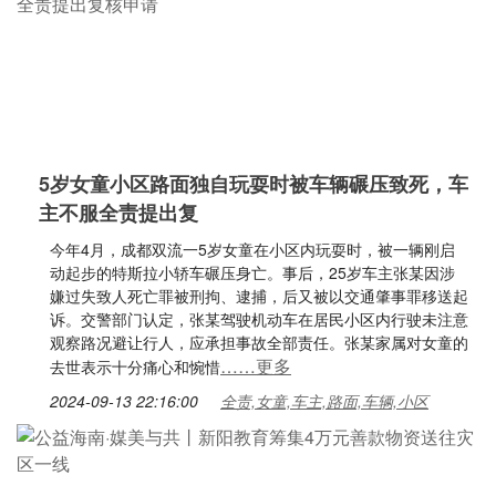
5岁女童小区路面独自玩耍时被车辆碾压致死，车
主不服全责提出复
今年4月，成都双流一5岁女童在小区内玩耍时，被一辆刚启
动起步的特斯拉小轿车碾压身亡。事后，25岁车主张某因涉
嫌过失致人死亡罪被刑拘、逮捕，后又被以交通肇事罪移送起
诉。交警部门认定，张某驾驶机动车在居民小区内行驶未注意
观察路况避让行人，应承担事故全部责任。张某家属对女童的
……更多
去世表示十分痛心和惋惜
2024-09-13 22:16:00
全责,女童,车主,路面,车辆,小区