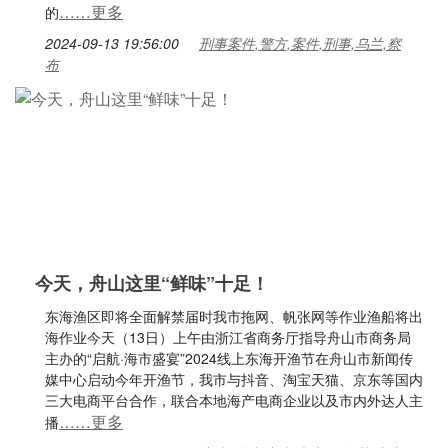
……更多
的
2024-09-13 19:56:00
刑事案件,警方,案件,刑事,乌兰,察
布
今天，舟山这里“鲜味”十足！
东海渔区即将全面解禁届时我市拖网、帆张网等作业渔船将出
海作业今天（13日）上午由浙江省商务厅指导舟山市商务局
主办的“启航·海市盛宴”2024线上东海开渔节在舟山市新闻传
媒中心启动今年开渔节，我市与抖音、淘宝天猫、京东等国内
三大电商平台合作，联合本地海产电商企业以及市内外达人主
……更多
播