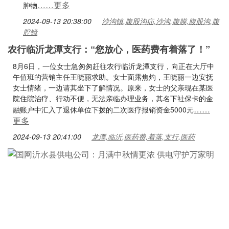
……更多
肿物
2024-09-13 20:38:00
沙沟镇,腹股沟疝,沙沟,腹膜,腹股沟,腹
腔镜
农行临沂龙潭支行：“您放心，医药费有着落了！”
8月6日，一位女士急匆匆赶往农行临沂龙潭支行，向正在大厅中
午值班的营销主任王晓丽求助。女士面露焦灼，王晓丽一边安抚
女士情绪，一边请其坐下了解情况。原来，女士的父亲现在某医
院住院治疗、行动不便，无法亲临办理业务，其名下社保卡的金
……
融账户中汇入了退休单位下拨的二次医疗报销资金5000元
更多
2024-09-13 20:41:00
龙潭,临沂,医药费,着落,支行,医药