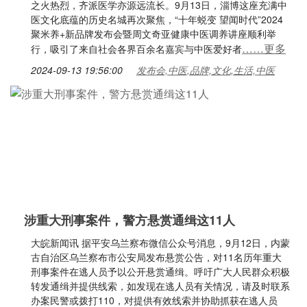
之火热烈，齐派医学亦源远流长。9月13日，淄博这座充满中
医文化底蕴的历史名城再次聚焦，“十年蜕变 望闻时代”2024
聚米养+新品牌发布会暨周文奇亚健康中医调养讲座顺利举
……更多
行，吸引了来自社会各界百余名嘉宾与中医爱好者
2024-09-13 19:56:00
发布会,中医,品牌,文化,生活,中医
涉重大刑事案件，警方悬赏通缉这11人
大皖新闻讯 据平安乌兰察布微信公众号消息，9月12日，内蒙
古自治区乌兰察布市公安局发布悬赏公告，对11名历年重大
刑事案件在逃人员予以公开悬赏通缉。呼吁广大人民群众积极
转发通缉并提供线索，如发现在逃人员有关情况，请及时联系
办案民警或拨打110，对提供有效线索并协助抓获在逃人员