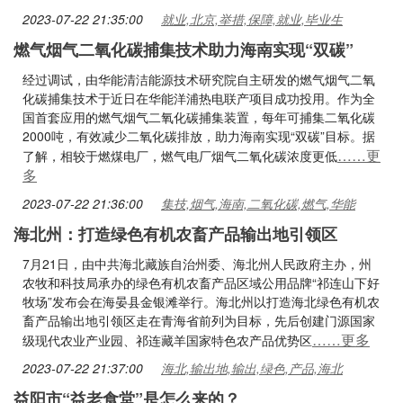
2023-07-22 21:35:00
就业,北京,举措,保障,就业,毕业生
燃气烟气二氧化碳捕集技术助力海南实现“双碳”
经过调试，由华能清洁能源技术研究院自主研发的燃气烟气二氧
化碳捕集技术于近日在华能洋浦热电联产项目成功投用。作为全
国首套应用的燃气烟气二氧化碳捕集装置，每年可捕集二氧化碳
2000吨，有效减少二氧化碳排放，助力海南实现“双碳”目标。据
……更
了解，相较于燃煤电厂，燃气电厂烟气二氧化碳浓度更低
多
2023-07-22 21:36:00
集技,烟气,海南,二氧化碳,燃气,华能
海北州：打造绿色有机农畜产品输出地引领区
7月21日，由中共海北藏族自治州委、海北州人民政府主办，州
农牧和科技局承办的绿色有机农畜产品区域公用品牌“祁连山下好
牧场”发布会在海晏县金银滩举行。海北州以打造海北绿色有机农
畜产品输出地引领区走在青海省前列为目标，先后创建门源国家
……更多
级现代农业产业园、祁连藏羊国家特色农产品优势区
2023-07-22 21:37:00
海北,输出地,输出,绿色,产品,海北
益阳市“益老食堂”是怎么来的？