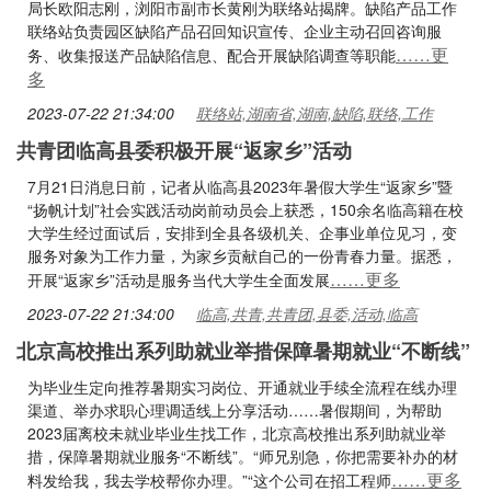
局长欧阳志刚，浏阳市副市长黄刚为联络站揭牌。缺陷产品工作
联络站负责园区缺陷产品召回知识宣传、企业主动召回咨询服
……更
务、收集报送产品缺陷信息、配合开展缺陷调查等职能
多
2023-07-22 21:34:00
联络站,湖南省,湖南,缺陷,联络,工作
共青团临高县委积极开展“返家乡”活动
7月21日消息日前，记者从临高县2023年暑假大学生“返家乡”暨
“扬帆计划”社会实践活动岗前动员会上获悉，150余名临高籍在校
大学生经过面试后，安排到全县各级机关、企事业单位见习，变
服务对象为工作力量，为家乡贡献自己的一份青春力量。据悉，
……更多
开展“返家乡”活动是服务当代大学生全面发展
2023-07-22 21:34:00
临高,共青,共青团,县委,活动,临高
北京高校推出系列助就业举措保障暑期就业“不断线”
为毕业生定向推荐暑期实习岗位、开通就业手续全流程在线办理
渠道、举办求职心理调适线上分享活动……暑假期间，为帮助
2023届离校未就业毕业生找工作，北京高校推出系列助就业举
措，保障暑期就业服务“不断线”。“师兄别急，你把需要补办的材
……更多
料发给我，我去学校帮你办理。”“这个公司在招工程师