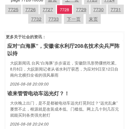
7725
7726
7727
7729
7730
7731
7728
7732
7733
下一页
末页
更多关于
社会
的资讯：
应对“白海豚”，安徽省水利厅208名技术尖兵严阵
以待
大皖新闻讯 台风“白海豚”步步逼近，安徽防汛形势骤然吃紧。
8月8日，大皖新闻记者从省水利厅获悉，为应对9日至12日自
南向北横扫全省的强风暴雨
2026-08-08 20:09:00
谁来管管电动车远光灯？！
大伙晚上出门，是不是都被电动车远光灯晃到过？“远光乱象”
屡禁不止，根源就是改装成本低、门槛低。网上几十到几百元
就能买到各类强光射灯
2026-08-08 20:24:00