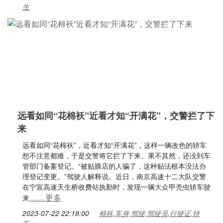
生
远看如同“花棉袄”近看才知“开满花”，交警拦了下
来
远看如同“花棉袄”，近看才知“开满花”，这样一辆改色的轿车
想不注意都难，于是交警将它拦了下来。果不其然，还没到车
管部门备案登记。“被贴膜店的人骗了，这种贴法根本没法办
理登记变更。”驾驶人解释说。近日，南京高速十二大队交警
在宁宣高速天生桥收费站执勤时，发现一辆大众甲壳虫轿车驶
……更多
来
2023-07-22 22:18:00
棉袄,车身,驾驶,驾驶员,行驶证,轿