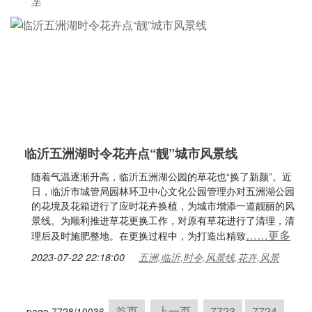
车
临沂五洲湖时令花卉点“靓”城市风景线
随着气温逐渐升高，临沂五洲湖公园的草花也“换了新颜”。近
日，临沂市城管局园林环卫中心文化公园管理办对五洲湖公园
的花境及花箱进行了应时花卉换植，为城市增添一道靓丽的风
景线。为顺利推进草花更换工作，对原有草花进行了清理，清
……更多
理后及时施肥整地。在更换过程中，为打造出精致
2023-07-22 22:18:00
五洲,临沂,时令,风景线,花卉,风景
首页
上一页
7723
7724
page 7728/10036