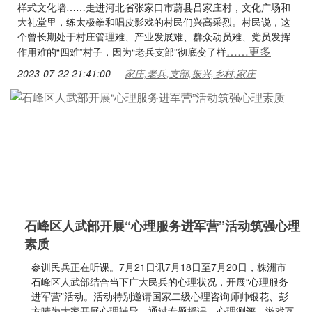
样式文化墙……走进河北省张家口市蔚县吕家庄村，文化广场和
大礼堂里，练太极拳和唱皮影戏的村民们兴高采烈。村民说，这
个曾长期处于村庄管理难、产业发展难、群众动员难、党员发挥
……更多
作用难的“四难”村子，因为“老兵支部”彻底变了样
2023-07-22 21:41:00
家庄,老兵,支部,振兴,乡村,家庄
石峰区人武部开展“心理服务进军营”活动筑强心理
素质
参训民兵正在听课。7月21日讯7月18日至7月20日，株洲市
石峰区人武部结合当下广大民兵的心理状况，开展“心理服务
进军营”活动。活动特别邀请国家二级心理咨询师帅银花、彭
方晴为大家开展心理辅导，通过专题授课、心理测评、游戏互