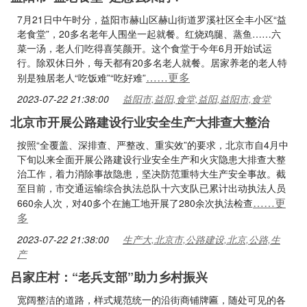
7月21日中午时分，益阳市赫山区赫山街道罗溪社区全丰小区“益
老食堂”，20多名老年人围坐一起就餐。红烧鸡腿、蒸鱼……六
菜一汤，老人们吃得喜笑颜开。这个食堂于今年6月开始试运
行。除双休日外，每天都有20多名老人就餐。居家养老的老人特
……更多
别是独居老人“吃饭难”“吃好难”
2023-07-22 21:38:00
益阳市,益阳,食堂,益阳,益阳市,食堂
北京市开展公路建设行业安全生产大排查大整治
按照“全覆盖、深排查、严整改、重实效”的要求，北京市自4月中
下旬以来全面开展公路建设行业安全生产和火灾隐患大排查大整
治工作，着力消除事故隐患，坚决防范重特大生产安全事故。截
至目前，市交通运输综合执法总队十六支队已累计出动执法人员
……更
660余人次，对40多个在施工地开展了280余次执法检查
多
2023-07-22 21:38:00
生产大,北京市,公路建设,北京,公路,生
产
吕家庄村：“老兵支部”助力乡村振兴
宽阔整洁的道路，样式规范统一的沿街商铺牌匾，随处可见的各