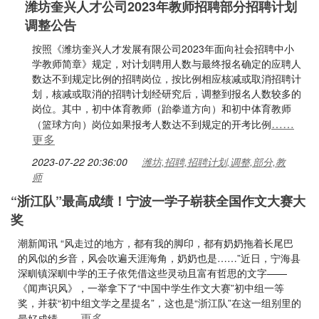
潍坊奎兴人才公司2023年教师招聘部分招聘计划
调整公告
按照《潍坊奎兴人才发展有限公司2023年面向社会招聘中小
学教师简章》规定，对计划聘用人数与最终报名确定的应聘人
数达不到规定比例的招聘岗位，按比例相应核减或取消招聘计
划，核减或取消的招聘计划经研究后，调整到报名人数较多的
岗位。其中，初中体育教师（跆拳道方向）和初中体育教师
……
（篮球方向）岗位如果报考人数达不到规定的开考比例
更多
2023-07-22 20:36:00
潍坊,招聘,招聘计划,调整,部分,教
师
“浙江队”最高成绩！宁波一学子崭获全国作文大赛大
奖
潮新闻讯 “风走过的地方，都有我的脚印，都有奶奶拖着长尾巴
的风似的乡音，风会吹遍天涯海角，奶奶也是……”近日，宁海县
深甽镇深甽中学的王子依凭借这些灵动且富有哲思的文字——
《闻声识风》，一举拿下了“中国中学生作文大赛”初中组一等
奖，并获“初中组文学之星提名”，这也是“浙江队”在这一组别里的
……更多
最好成绩