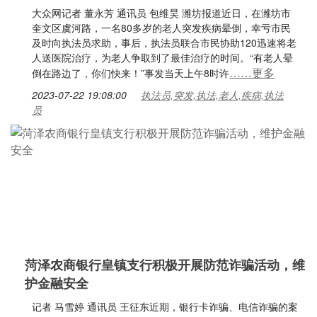
大众网记者 董永芳 通讯员 包维昊 潍坊报道近日，在潍坊市
奎文区虞河路，一名80多岁的老人突发疾病晕倒，幸亏市民
及时向执法员求助，事后，执法员联合市民协助120迅速将老
人送医院治疗，为老人争取到了最佳治疗的时间。“有老人晕
……更多
倒在路边了，你们快来！”事发当天上午8时许
2023-07-22 19:08:00
执法员,突发,执法,老人,疾病,执法
员
菏泽农商银行皇镇支行积极开展防范诈骗活动，维
护金融安全
记者 马雪婷 通讯员 王征东近期，银行卡诈骗、电信诈骗的案