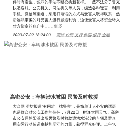
件时有发生，犯罪的手法不断变换新花样。一些不法分子冒充
快递客服、公安机关、司法机关等人员，编造各种谎言，利用
手机、微信等渠道，采用打电话的方式与受害人取得联系，然
后连哄带骗的对受害人进行威逼利诱，迫使受害人将资金转入
……更多
对方指定的账户中
2023-07-22 18:24:00
菏泽,农商,支行,诈骗,银行,金融
高密公安：车辆涉水被困 民警及时救援
大众网 潍坊报道“有困难，找警察”，是简单让人心安的话语，
也是群众对公安工作的信任，7月22日，时逢大雨天气，高密
市公安局朝阳派出所民警及时救助遭洪水淹没的车辆及群众，
用实际行动传递奉献和坚守的力量，获得群众好评。上午10