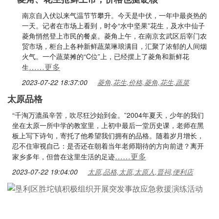
南京自入伏以来气温节节攀升。今天是中伏，一年中最炎热的
一天。记者在市场上看到，时令“水中坚果”花生，及水中仙子
菱角悄然登上市民的餐桌。菱角上午，在南京玄武区后宰门农
贸市场，柜台上各种新鲜蔬菜琳琅满目，汇聚了浓郁的人间烟
火气。一个蔬菜摊的“C位”上，已经摆上了菱角和新鲜花
……更多
生
2023-07-22 18:37:00
菱角,花生,价格,菱角,花生,蔬菜
太原品格
“千淘万漉虽辛苦，吹尽狂沙始到金。”2004年夏天，少年的我们
坐在太原一所中学的教室里，上初中最后一堂历史课，老师在黑
板上写下诗句，寄托了他希望我们拥有的品格。随着岁月增长，
忍不住审视自己：是否还在朝着当年老师期待的方向前进？离开
……更多
家乡多年，但曾在这里生活的足迹
2023-07-22 19:04:00
太原,品格,太原,太原人,晋祠,便利店