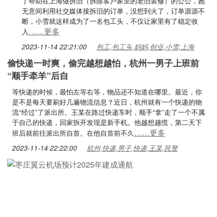
了帮助在上海做拆旧（拆除客户家里的老旧装修）的公公，她
无意间利用社交媒体接拆旧的订单，没想到火了，订单源源不
断，小雪就这样成为了一名包工头，不仅让家里有了稳定收
……更多
入
2023-11-14 22:21:00
包工,包工头,妈妈,创业,小雪,上海
偷快递一时爽，偷完越想越怕，杭州一男子上班前
“顺手牵羊”后自
等快递的时候，最怕左等右等，物品还不知道在哪里。最近，你
是不是每天要刷好几遍物流信息？近日，杭州就有一个快递的物
流“经过”了派出所。王某在路过快递车时，顺手“拿”走了一个不属
于自己的快递，回家拆开发现是新手机。他越想越慌，第二天下
……更多
班后就前往派出所自首。在他自首前不久
2023-11-14 22:22:00
杭州,快递,男子,快递,王某,民警