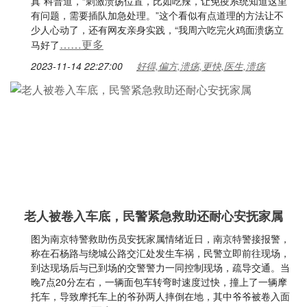
真”科普道，“刺激溃疡位置，比如吃辣，让免疫系统知道这里
有问题，需要插队加急处理。”这个看似有点道理的方法让不
少人心动了，还有网友亲身实践，“我周六吃完火鸡面溃疡立
……更多
马好了
2023-11-14 22:27:00
好得,偏方,溃疡,更快,医生,溃疡
老人被卷入车底，民警紧急救助还耐心安抚家属
图为南京特警救助伤员安抚家属情绪近日，南京特警接报警，
称在石杨路与绕城公路交汇处发生车祸，民警立即前往现场，
到达现场后与已到场的交警警力一同控制现场，疏导交通。当
晚7点20分左右，一辆面包车转弯时速度过快，撞上了一辆摩
托车，导致摩托车上的爷孙两人摔倒在地，其中爷爷被卷入面