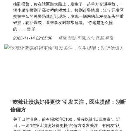
接到报警，称在辖区胜太路上，发生了一起单方交通事故，一
辆小轿车撞到了高架桥的桥墩上。接到该警情后，江宁开发区
交警中队的民警迅速赶到现场，发现一辆网约车左侧车头严重
破损，轮胎爆裂，看来事发时非常危险。“你这是怎么撞
……更多
的
2023-11-14 22:25:00
桥墩,驾驶,车辆,方向,张某,桥墩
“吃辣让溃疡好得更快”引发关注，医生提醒：别听
信偏方
关于口腔溃疡，前有喝水溶C100，后有吃辣“以毒攻毒”。近
日，一则“吃辣让溃疡好得更快”的偏方引发关注，有网友“认