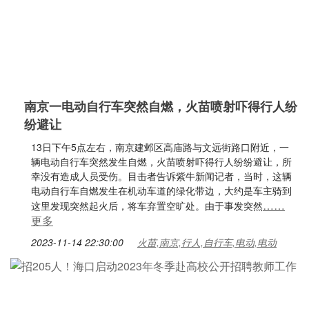
南京一电动自行车突然自燃，火苗喷射吓得行人纷
纷避让
13日下午5点左右，南京建邺区高庙路与文远街路口附近，一
辆电动自行车突然发生自燃，火苗喷射吓得行人纷纷避让，所
幸没有造成人员受伤。目击者告诉紫牛新闻记者，当时，这辆
电动自行车自燃发生在机动车道的绿化带边，大约是车主骑到
……
这里发现突然起火后，将车弃置空旷处。由于事发突然
更多
2023-11-14 22:30:00
火苗,南京,行人,自行车,电动,电动