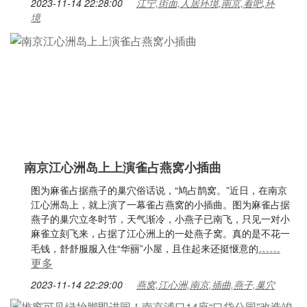
2023-11-14 22:28:00
江宁,街面,人居环境,南京,看吧,环
境
南京江心洲岛上上演雀占燕窝小插曲
图为麻雀占据燕子的巢穴俗话说，“鸠占鹊窝。”近日，在南京
江心洲岛上，就上演了一幕雀占燕窝的小插曲。图为麻雀占据
燕子的巢穴立冬时节，天气渐冷，小燕子已南飞，只见一对小
麻雀立刻飞来，占据了江心洲上的一处燕子窝。真的是不花一
……
毛钱，舒舒服服入住“华丽”小屋，且住起来还挺惬意的
更多
2023-11-14 22:29:00
燕窝,江心洲,南京,插曲,燕子,巢穴