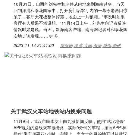
10月31日，山西的刘先生和老伴从内地来到海南过冬，当天
回到洋浦和泰花园家中，打开房门后客厅内的一幕令老两口惊
呆了，客厅天花板整体掉落，地面上一片狼藉。“事发时如果
客厅有人后果不堪设想。”11月14日上午，刘先生向记者反映
情况时如是说。当天，新海南客户端、南海网记者对和泰花园
……更多
实地走访发现
2023-11-14 21:41:00
质保期,洋浦,大面,海南,质保,瓷砖
关于武汉火车站地铁站内换乘问题
11月9日，武汉市民李女士向九派新闻反映，使用“武汉地铁”
APP规划的路线乘车很绕路，实际9分钟的车程，按照APP“神
操作”乘车却要花1小时。实际上，李女士的目的地可以从武汉