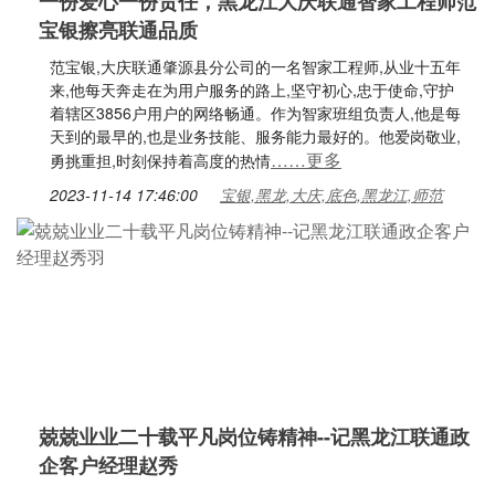
一份爱心一份责任，黑龙江大庆联通智家工程师范
宝银擦亮联通品质
范宝银,大庆联通肇源县分公司的一名智家工程师,从业十五年
来,他每天奔走在为用户服务的路上,坚守初心,忠于使命,守护
着辖区3856户用户的网络畅通。作为智家班组负责人,他是每
天到的最早的,也是业务技能、服务能力最好的。他爱岗敬业,
……更多
勇挑重担,时刻保持着高度的热情
2023-11-14 17:46:00
宝银,黑龙,大庆,底色,黑龙江,师范
兢兢业业二十载平凡岗位铸精神--记黑龙江联通政
企客户经理赵秀