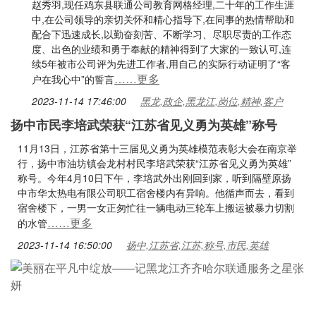
赵秀羽,现任鸡东县联通公司教育网格经理,二十年的工作生涯
中,在公司领导的亲切关怀和精心指导下,在同事的热情帮助和
配合下迅速成长,以勤奋刻苦、不断学习、尽职尽责的工作态
度、出色的业绩和勇于奉献的精神得到了大家的一致认可,连
续5年被市公司评为先进工作者,用自己的实际行动证明了“客
……更多
户在我心中”的誓言
2023-11-14 17:46:00
黑龙,政企,黑龙江,岗位,精神,客户
扬中市民李培武荣获“江苏省见义勇为英雄”称号
11月13日，江苏省第十三届见义勇为英雄模范表彰大会在南京举
行，扬中市油坊镇会龙村村民李培武荣获“江苏省见义勇为英雄”
称号。今年4月10日下午，李培武外出刚回到家，听到隔壁原扬
中市华太热电有限公司职工宿舍楼内有异响。他循声而去，看到
宿舍楼下，一男一女正匆忙往一辆电动三轮车上搬运被暴力切割
……更多
的水管
2023-11-14 16:50:00
扬中,江苏省,江苏,称号,市民,英雄