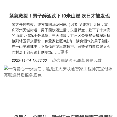
紧急救援！男子醉酒跌下10米山崖 次日才被发现
警方开展营救。警方供图华龙网讯（记者 罗盛杰）近日，重
庆万州天城街道一男子因饮酒过量，失足踩空，跌下了十米高
的山崖，情况十分危急。当天清晨，万州区公安局天城派出所
接到辖区群众报警，称董家社区3组有一满身酒气的男子躺卧
在一山坳树林中，不断低声发出求救声。民警吴前超接警后会
……更多
同村居干部火速赶到现场
2023-11-14 17:38:00
山崖,救援,男子,陈某,民警,天城