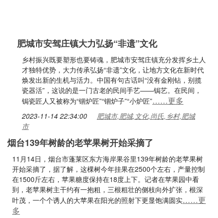
肥城市安驾庄镇大力弘扬“非遗”文化
乡村振兴既要塑形也要铸魂，肥城市安驾庄镇充分发挥乡土人
才独特优势，大力传承弘扬“非遗”文化，让地方文化在新时代
焕发出新的生机与活力。中国有句古话叫“没有金刚钻，别揽
瓷器活”，这说的是一门古老的民间手艺——锔艺。在民间，
……更多
锔瓷匠人又被称为“锢炉匠”“锢炉子”“小炉匠”
2023-11-14 22:34:00
肥城市,肥城,文化,尚氏,乡村,肥城
市
烟台139年树龄的老苹果树开始采摘了
11月14日，烟台市蓬莱区东方海岸果谷里139年树龄的老苹果树
开始采摘了，据了解，这棵树今年挂果在2500个左右，产量控制
在1500斤左右，苹果糖度保持在18度上下。记者在苹果园中看
到，老苹果树主干约有一抱粗，三根粗壮的侧枝向外扩张，根深
……更
叶茂，一个个诱人的大苹果在阳光的照射下更显饱满圆实
多