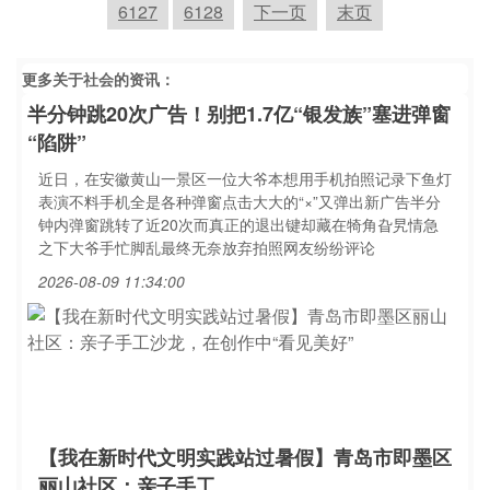
6127
6128
下一页
末页
更多关于
社会
的资讯：
半分钟跳20次广告！别把1.7亿“银发族”塞进弹窗
“陷阱”
近日，在安徽黄山一景区一位大爷本想用手机拍照记录下鱼灯
表演不料手机全是各种弹窗点击大大的“×”又弹出新广告半分
钟内弹窗跳转了近20次而真正的退出键却藏在犄角旮旯情急
之下大爷手忙脚乱最终无奈放弃拍照网友纷纷评论
2026-08-09 11:34:00
【我在新时代文明实践站过暑假】青岛市即墨区
丽山社区：亲子手工