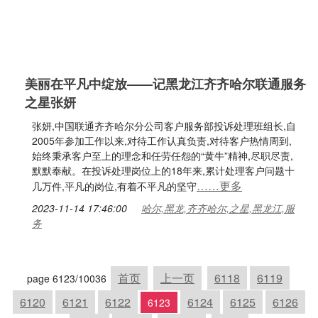
美丽在平凡中绽放——记黑龙江齐齐哈尔联通服务
之星张妍
张妍,中国联通齐齐哈尔分公司客户服务部投诉处理班组长,自
2005年参加工作以来,对待工作认真负责,对待客户热情周到,
始终秉承客户至上的理念和任劳任怨的“黄牛”精神,尽职尽责,
默默奉献。在投诉处理岗位上的18年来,累计处理客户问题十
……更多
几万件,平凡的岗位,有着不平凡的坚守
2023-11-14 17:46:00
哈尔,黑龙,齐齐哈尔,之星,黑龙江,服
务
首页
上一页
6118
6119
page 6123/10036
6120
6121
6122
6124
6125
6126
6123