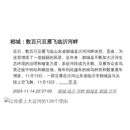
郯城：数百只豆雁飞临沂河畔
近日，数百只豆雁飞临山东省郯城县沂河河畔休憩、觅食，为
这里增添了一道靓丽的风景。近年来，郯城县不断加大沂河生
态环境的治理和修复力度，多处河段成为天鹅、豆雁等众多鸟
类迁徙中转站和栖息地，每年到此越冬的候鸟种类和数量逐年
增多。11月13日，一群豆雁在沂河山东省临沂市郯城县马头
……更多
段上空飞舞。11月13日，
2023-11-14 22:37:00
郯城,临沂,河畔,郯城县,郯城,沂河