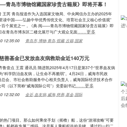
——青岛市博物馆藏国家珍贵古籍展》即将开幕！
 王芮 青岛报道作为入选国家文物局、中央网信办主办的2025年
馆里读中国——弘扬中华优秀传统文化、培育社会主义核心价值观”
一百个展览之一，《典·阅——青岛市博物馆藏国家珍贵古籍展》即
……更多
1日在青岛市博东区二楼北展厅与广大观众见面
0 12:35:00
青岛市,博物,青岛,馆藏,古籍,国家
慈善基金已发放血友病救助金近140万元
齐鲁壹点 王震 通讯员 隋进凯2025年4月17日是第37个“世界血友病
为“科学防治血友病，让生命不再脆弱”。4月24日，威海市民政
善总会、市社会救助服务中心相关负责人，威海国际经济技术合作
……更多
公司（以下简称“威海国际公司”）党委副书记
0 12:32:00
金近,血友病,威海,慈善,基金,国际
的热门项目。那么如何乘坐手划（摇橹）船，这份“游湖攻略”可要
橹）船都有专属二维码，这是客人乘船权益的关键。通过扫一扫二