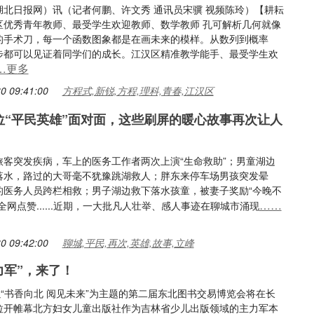
湖北日报网）讯（记者何鹏、许文秀 通讯员宋骥 视频陈玲）【耕耘
区优秀青年教师、最受学生欢迎教师、数学教师 孔可解析几何就像
的手术刀，每一个函数图象都是在画未来的模样。从数列到概率
步都可以见证着同学们的成长。江汉区精准教学能手、最受学生欢
…更多
0 09:41:00
方程式,新锐,方程,理科,青春,江汉区
位“平民英雄”面对面，这些刷屏的暖心故事再次让人
旅客突发疾病，车上的医务工作者两次上演“生命救助”；男童湖边
落水，路过的大哥毫不犹豫跳湖救人；胖东来停车场男孩突发晕
的医务人员跨栏相救；男子湖边救下落水孩童，被妻子奖励“今晚不
……
全网点赞......近期，一大批凡人壮举、感人事迹在聊城市涌现
0 09:42:00
聊城,平民,再次,英雄,故事,立峰
力军”，来了！
以“书香向北 阅见未来”为主题的第二届东北图书交易博览会将在长
拉开帷幕北方妇女儿童出版社作为吉林省少儿出版领域的主力军本