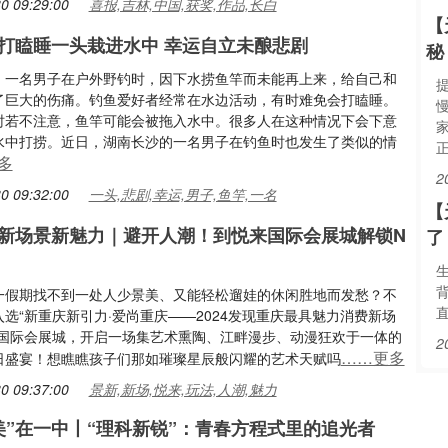
0 09:29:00
喜报,吉林,中国,获奖,作品,长白
【
打瞌睡一头栽进水中 幸运自立未酿悲剧
秘
，一名男子在户外野钓时，因下水捞鱼竿而未能再上来，给自己和
了巨大的伤痛。钓鱼爱好者经常在水边活动，有时难免会打瞌睡。
时若不注意，鱼竿可能会被拖入水中。很多人在这种情况下会下意
水中打捞。近日，湖南长沙的一名男子在钓鱼时也发生了类似的情
多
2
0 09:32:00
一头,悲剧,幸运,男子,鱼竿,一名
【
新场景新魅力｜避开人潮！到悦来国际会展城解锁N
了
一假期找不到一处人少景美、又能轻松遛娃的休闲胜地而发愁？不
选“新重庆新引力·爱尚重庆——2024发现重庆最具魅力消费新场
来国际会展城，开启一场集艺术熏陶、江畔漫步、动漫狂欢于一体的
2
……更多
日盛宴！想瞧瞧孩子们那如璀璨星辰般闪耀的艺术天赋吗
0 09:37:00
景新,新场,悦来,玩法,人潮,魅力
美”在一中丨“理科新锐”：青春方程式里的追光者