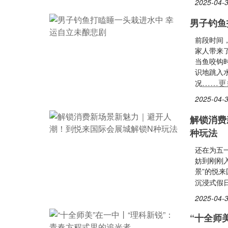
2025-04-3
男子钓鱼
前段时间
家人带来
当鱼咬钩
识地跳入
……更
况
2025-04-3
解锁消费
种玩法
还在为五
妨到刚刚入
景”的悦
沉浸式假
2025-04-3
“十全师