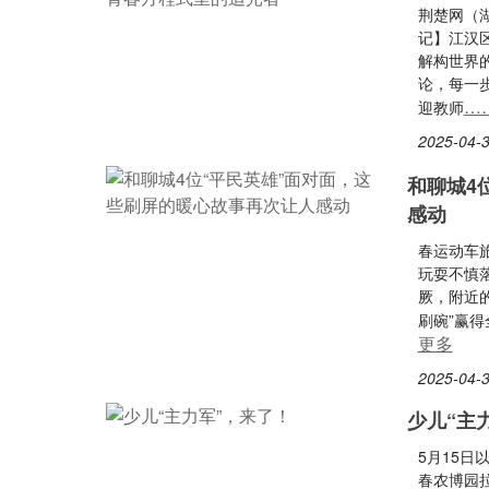
荆楚网（
记】江汉
解构世界
论，每一
…
迎教师
2025-04-3
和聊城4
感动
春运动车
玩耍不慎
厥，附近
刷碗”赢得
更多
2025-04-3
少儿“主
5月15日
春农博园