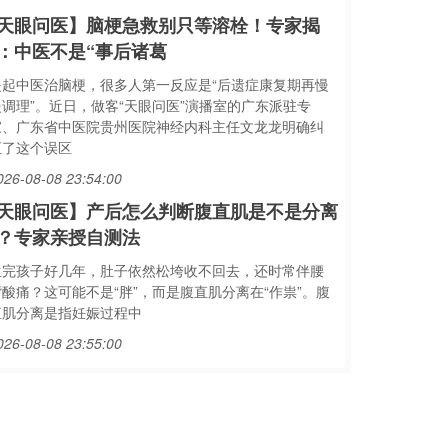
天眼问医】脑梗急救别只等溶栓！专家揭
：中医不是“事后诸葛
提起中医治脑梗，很多人第一反应是“后遗症康复期再慢
慢调理”。近日，做客“天眼问医”演播室的广东派驻专
家、广东省中医院贵州医院神经内科主任文龙龙明确纠
正了这个误区
026-08-08 23:54:00
天眼问医】产后怎么判断腹直肌是不是分离
？专家亲授自测法
生完孩子好几年，肚子依然松垮收不回去，还时常伴腰
背酸痛？这可能不是“胖”，而是腹直肌分离在“作祟”。腹
直肌分离是指妊娠过程中
026-08-08 23:55:00