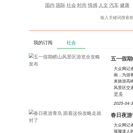
国内
国际
社会
时尚
情感
人文
汽车
健康
我的订阅
社会
五一假期
大众网记
南，为游
来旅游高
风景区交
更多
2025-04-3
春日夜游
大众网记者
璀璨迷人