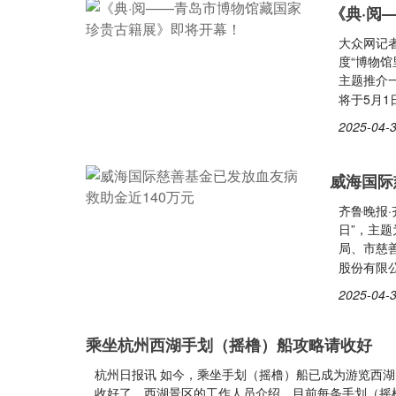
《典·阅
大众网记者
度“博物
主题推介
将于5月
2025-04-3
威海国际
齐鲁晚报·
日”，主题
局、市慈
股份有限
2025-04-3
乘坐杭州西湖手划（摇橹）船攻略请收好
杭州日报讯 如今，乘坐手划（摇橹）船已成为游览西湖
收好了。西湖景区的工作人员介绍，目前每条手划（摇