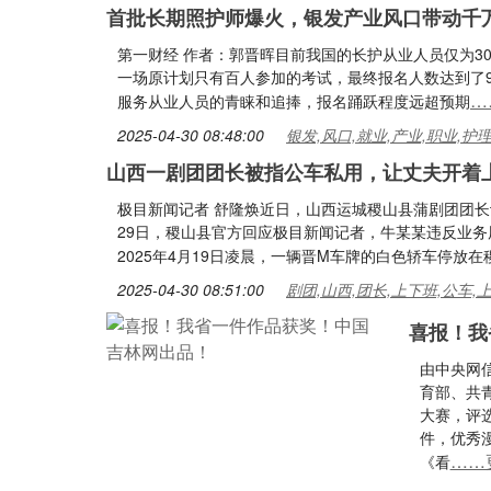
首批长期照护师爆火，银发产业风口带动千
第一财经 作者：郭晋晖目前我国的长护从业人员仅为3
一场原计划只有百人参加的考试，最终报名人数达到了
…
服务从业人员的青睐和追捧，报名踊跃程度远超预期
2025-04-30 08:48:00
银发,风口,就业,产业,职业,护
山西一剧团团长被指公车私用，让丈夫开着
极目新闻记者 舒隆焕近日，山西运城稷山县蒲剧团团
29日，稷山县官方回应极目新闻记者，牛某某违反业
2025年4月19日凌晨，一辆晋M车牌的白色轿车停放
2025-04-30 08:51:00
剧团,山西,团长,上下班,公车,
喜报！我
由中央网
育部、共青
大赛，评
件，优秀
……
《看