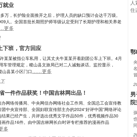
万就业
0多万，长护险全面推开之后，护理人员的缺口预计会达千万级。
909人。全国首批长期照护师等级认定受到了长期护理和相关养老
…更多
理
上下班，官方回应
鄂
长许某某被指公车私用，让其丈夫牛某某开着剧团公车上下班。4月
务用车管理规定，稷山县文旅局已对二人诫勉谈话。监控显示，
……更多
在稷山县某小区门口
上下
2
省一件作品获奖！中国吉林网出品！
男
院
信办网络传播局、中央网信办网络社会工作局、全国总工会宣传教
团中央宣传部、全国妇联宣传部主办的2024“好评中国”网络评论
选结果已经产生，共评选出优秀文字作品50件，优秀视频作品30
漫画作品16件。由中国吉林网长白时评专栏推荐的漫画作品
同
更多
2