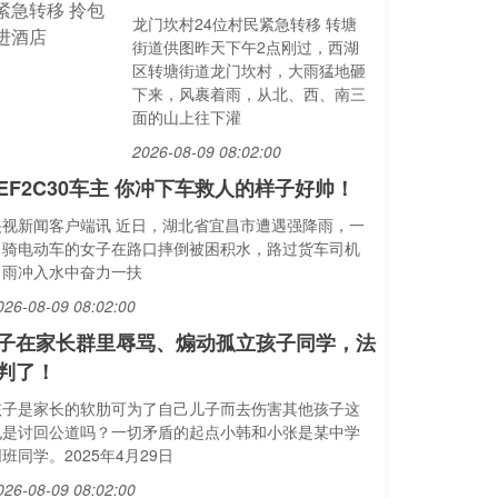
龙门坎村24位村民紧急转移 转塘
街道供图昨天下午2点刚过，西湖
区转塘街道龙门坎村，大雨猛地砸
下来，风裹着雨，从北、西、南三
面的山上往下灌
2026-08-09 08:02:00
EF2C30车主 你冲下车救人的样子好帅！
央视新闻客户端讯 近日，湖北省宜昌市遭遇强降雨，一
名骑电动车的女子在路口摔倒被困积水，路过货车司机
冒雨冲入水中奋力一扶
026-08-09 08:02:00
子在家长群里辱骂、煽动孤立孩子同学，法
判了！
孩子是家长的软肋可为了自己儿子而去伤害其他孩子这
也是讨回公道吗？一切矛盾的起点小韩和小张是某中学
班同学。2025年4月29日
026-08-09 08:02:00