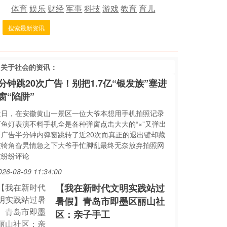
体育
娱乐
财经
军事
科技
游戏
教育
育儿
搜索最新资讯
多关于
社会
的资讯：
分钟跳20次广告！别把1.7亿“银发族”塞进
窗“陷阱”
近日，在安徽黄山一景区一位大爷本想用手机拍照记录
下鱼灯表演不料手机全是各种弹窗点击大大的“×”又弹出
新广告半分钟内弹窗跳转了近20次而真正的退出键却藏
在犄角旮旯情急之下大爷手忙脚乱最终无奈放弃拍照网
友纷纷评论
026-08-09 11:34:00
【我在新时代文明实践站过
暑假】青岛市即墨区丽山社
区：亲子手工