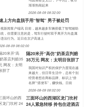
与固潮巷交叉口，下午5点，夜市
渐渐热闹起来
2026-08-09 08:32:00
速上方向盘脱手用“智驾” 男子被处罚
央视新闻客户端讯 目前，越来越多车辆搭载了智驾辅助
系统，但需要注意的是，驾车行驶时双手离开方向盘属
于违法行为。近日在京沪高速上
026-08-09 08:02:00
隔20米开“高仿”奶茶店判赔
35万元 网友：太明目张胆了
我国对知识产权的保护力度现在越
来越大，但日常生活中，总有个别
经营者想在商标品牌、标识上“傍
名牌”“搭便车”，赚快钱。日前
2026-08-09 08:02:00
三面环山的西湖区龙门坎村
24人紧急转移 拎包住进酒店