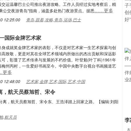
股交运温馨巴士公司推出夜游攻略。工作人员经过实地考察后，精
……更多
"乘公交夜游青岛"指南，涵盖多处热门夜游景点。据悉
0 12:25:00
青岛,跟着,攻略,青岛,浴场,巴士
一国际金牌艺术家
终身成就奖金牌艺术家的表彰，不仅是对艺术家一生艺术探索与创
崇高致敬，更是对其在全球艺术领域内所做出的杰出贡献和深远影
可，彰显了艺术传承与发展的不朽价值。叶登魁(叶丁科)1961年
籍梅州丙村，一生爱好书画至今。中国中央数字台视台书画频道艺
…更多
0 12:48:00
艺术家,金牌,艺术,国际,艺术,中国
离，航天员蔡旭哲、宋令
分离，航天员蔡旭哲、宋令东、王浩泽踏上回家之路。【编辑:刘阳
舱,航天员
李