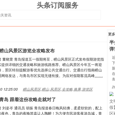
头条订阅服务
更
半
弹
崂山风景区游览全攻略发布
者 董晓萱 青岛报道五一假期将至，崂山风景区正式发布假期游览指
客提供详细的交通攻略和旅游线路推荐。崂山风景区今年五一将迎
峰，景区特别提醒游客优先选择公共交通出行。交通出行指南崂山
……
通网络发达，与青岛市区实现无缝衔接。为应对假期客流高峰
2
0 12:25:00
崂山风景区,崂山,风景区,全攻略,换乘,游览区
青岛 跟着这份攻略走就对了
 刘姿岑 通讯员 胡振 青岛报道春日晚风轻拂，柔柔软软的，配上
的夜色，青岛的夜晚简直让人陶醉！为方便市民游客夜游岛城，青