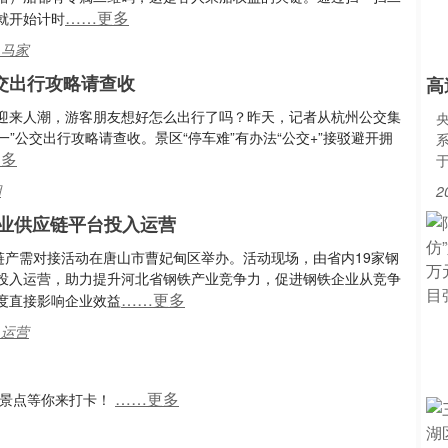
……更多
就开始计时
,马家
交出行攻略请查收
高
将迎来人潮，游客朋友想好怎么出行了吗？昨天，记者从杭州公交集
一”公交出行攻略请查收。景区“停车难”有办法“公交+”接驳避开拥
更多
湖
2
产业供应链平台投入运营
链产需对接活动在唐山市曹妃甸区举办。活动现场，由省内19家钢
投入运营，助力提升河北省钢铁产业竞争力，促进钢铁企业从竞争
……更多
度直接影响企业效益
,运营
……更多
多景点等你来打卡！