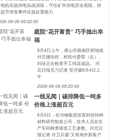
发电机应急供电实战演练，守住矿井供电安全底线，持
续提升突发事件应急处置能力
026-08-09 09:02:00
庭院“花开富贵” 巧手捻出幸
福
8月4日上午，唐山市路南区稻地镇
付庄腰街村，村民付爱荣（右）、
刘珍正在检查手工绢花成品。 河
北日报见习记者 安洋摄8月4日上
午
2026-08-09 09:20:00
一线见闻｜碳排降低一吨多
价格上涨超百元
8月6日，在河钢集团张宣科技特种
材料研究制造公司，技术人员在生
产车间检查锻造工艺参数。河北日
报记者 许卫兵摄“又有海外新客户