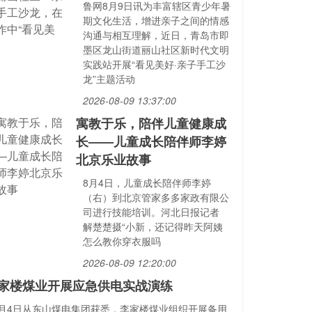
鲁网8月9日讯为丰富辖区青少年暑
期文化生活，增进亲子之间的情感
沟通与相互理解，近日，青岛市即
墨区龙山街道丽山社区新时代文明
实践站开展“看见美好·亲子手工沙
龙”主题活动
2026-08-09 13:37:00
寓教于乐，陪伴儿童健康成
长——儿童成长陪伴师李婷
北京乐业故事
8月4日，儿童成长陪伴师李婷
（右）到北京管家多多家政有限公
司进行技能培训。河北日报记者
解楚楚摄“小新，还记得昨天阿姨
怎么教你穿衣服吗
2026-08-09 12:20:00
家楼煤业开展应急供电实战演练
8月4日从东山煤电集团获悉，李家楼煤业组织开展备用