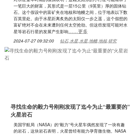
一笔巨大的财富，其形式是一层15公里（9英里）厚的固体钻
石。这个假设中的富矿夹在地核和地幔之间，位于地表以下数
百英里处。由于水星距离炙热的太阳仅一步之遥，这个假想的
富矿绝对不会在未来遭到任何太空抢劫。但这些发现可能对水
……更多
星等岩石行星的发展产生影响
2024-07-27 09:32:00
钻石,水星,水星,地幔,地核,研究
寻找生命的毅力号刚刚发现了迄今为止“最重要的”
火星岩石
美国宇航局（NASA）的“毅力”号火星车偶然发现了一块有趣
的岩石，这块岩石表明，火星曾经有能力孕育微生物。NASA