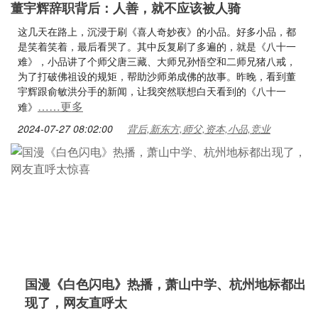
董宇辉辞职背后：人善，就不应该被人骑
这几天在路上，沉浸于刷《喜人奇妙夜》的小品。好多小品，都
是笑着笑着，最后看哭了。其中反复刷了多遍的，就是《八十一
难》，小品讲了个师父唐三藏、大师兄孙悟空和二师兄猪八戒，
为了打破佛祖设的规矩，帮助沙师弟成佛的故事。昨晚，看到董
宇辉跟俞敏洪分手的新闻，让我突然联想白天看到的《八十一
……更多
难》
2024-07-27 08:02:00
背后,新东方,师父,资本,小品,竞业
国漫《白色闪电》热播，萧山中学、杭州地标都出
现了，网友直呼太