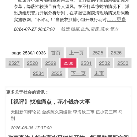
杂草，隐蔽性较强且有专人望风。在不打草惊蛇的情况下，派
出所组织警力开展分析研判，在掌握证据摸清现场情况后果断
……更多
实施收网。“不许动！”当便衣抓捕小组开展行动时
2024-07-27 08:27:00
钱塘,猫腻,杭州,雷霆,苗木,警方
首页
上一页
2525
2526
page 2530/10036
2527
2528
2529
2531
2532
2533
2530
2534
2535
下一页
末页
更多关于
社会
的资讯：
【视评】找准痛点，花小钱办大事
天眼新闻评论员 金妮陈久菊编辑 李海钦二审 伍少安三审 马
刚
2026-08-08 17:37:00