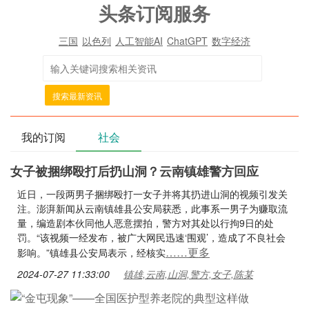
头条订阅服务
三国
以色列
人工智能AI
ChatGPT
数字经济
搜索最新资讯
我的订阅
社会
女子被捆绑殴打后扔山洞？云南镇雄警方回应
近日，一段两男子捆绑殴打一女子并将其扔进山洞的视频引发关
注。澎湃新闻从云南镇雄县公安局获悉，此事系一男子为赚取流
量，编造剧本伙同他人恶意摆拍，警方对其处以行拘9日的处
罚。“该视频一经发布，被广大网民迅速‘围观’，造成了不良社会
……更多
影响。”镇雄县公安局表示，经核实
2024-07-27 11:33:00
镇雄,云南,山洞,警方,女子,陈某