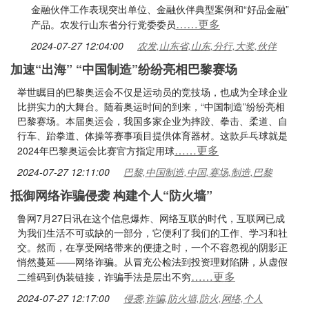
金融伙伴工作表现突出单位、金融伙伴典型案例和“好品金融”
……更多
产品。农发行山东省分行党委委员
2024-07-27 12:04:00
农发,山东省,山东,分行,大奖,伙伴
加速“出海” “中国制造”纷纷亮相巴黎赛场
举世瞩目的巴黎奥运会不仅是运动员的竞技场，也成为全球企业
比拼实力的大舞台。随着奥运时间的到来，“中国制造”纷纷亮相
巴黎赛场。本届奥运会，我国多家企业为摔跤、拳击、柔道、自
行车、跆拳道、体操等赛事项目提供体育器材。这款乒乓球就是
……更多
2024年巴黎奥运会比赛官方指定用球
2024-07-27 12:11:00
巴黎,中国制造,中国,赛场,制造,巴黎
抵御网络诈骗侵袭 构建个人“防火墙”
鲁网7月27日讯在这个信息爆炸、网络互联的时代，互联网已成
为我们生活不可或缺的一部分，它便利了我们的工作、学习和社
交。然而，在享受网络带来的便捷之时，一个不容忽视的阴影正
悄然蔓延——网络诈骗。从冒充公检法到投资理财陷阱，从虚假
……更多
二维码到伪装链接，诈骗手法是层出不穷
2024-07-27 12:17:00
侵袭,诈骗,防火墙,防火,网络,个人