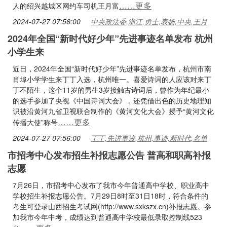
……更多
人的绍兴越城区网约车司机王月富
2024-07-27 07:56:00
中央政法委,浙江,勇士,表扬,中央,王月
2024年全国“新时代好少年”先进事迹名单发布 杭州
小学生来
近日，2024年全国“新时代好少年”先进事迹名单发布，杭州市南
肖埠小学学生来丁丁入选，杭州唯一。喜爱诗词的人应该对来丁
丁不陌生，这个11岁的男生3岁接触古诗词后，曾作为年纪最小
的选手参加了央视《中国诗词大会》，还凭借出色的历史地理知
识被沿黄河九省卫视联合制作的《黄河文化大会》授予“黄河文化
……更多
传播大使”称号
2024-07-27 07:56:00
丁丁,先进事迹,杭州,事迹,新时代,名单
市招考中心发布招生补报志愿公告 普高和职高补报
志愿
7月26日，市招考中心发布了我市今年普通高中学校、职业高中
学校招生补报志愿公告。7月29日8时至31日18时，符合条件的
考生可登录山西招生考试网(http://www.sxkszx.cn)补报志愿。参
加我市今年中考，成绩达到普通高中学校最低录取控制线523