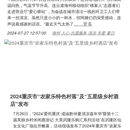
温闷热，气温节节升高。连云港海州移动组织“移家人”志愿者们
走进营业厅“爱心驿站”，为奋战在城市清洁一线的环卫工人们带
来一丝清凉。虽然只是小小的一杯水，但阿姨们仍深受感动，连
……更多
声说着感谢的话语。“最近天气太热了
2024-07-27 12:57:00
海州,人心,志愿服务,清凉,关爱,夏日
2024重庆市“农家乐特色村落”及“五星级乡村酒
店”发布
7月26日，“2024‘爱尚重庆·成渝黔仲夏清凉嘉年华’暨第十二
届美丽乡村休闲惠游记·大美武隆乐购汇系列活动”在武隆区仙
女文化广场拉开帷幕，活动现场发布了2024年重庆市“农家乐