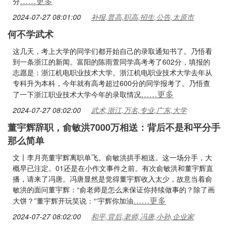
……更多
分
2024-07-27 08:01:00
补报,普高,职高,招生,公告,太原市
何不学武术
这几天，考上大学的同学们都开始自己的录取通知书了。乃悟看
到一条浙江的新闻。富阳的陈雨萱同学高考考了602分，填报的
志愿是：浙江机电职业技术大学。浙江机电职业技术大学去年从
专科升为本科，今年就有高考超过600分的同学报考了。乃悟查
……更多
了一下浙江职业技术大学今年的录取情况
2024-07-27 08:02:00
武术,浙江,万名,专业,广东,大学
董宇辉辞职，俞敏洪7000万相送：背后不是和平分手
那么简单
文丨李月亮董宇辉离职单飞。俞敏洪拱手相送。这一场分手，大
概早已注定。01还是在小作文事件之前。有次俞敏洪和董宇辉直
播，请来了冯唐。冯唐显然是觉得董宇辉收入太少，故意当着俞
敏洪的面问董宇辉：“俞老师是怎么来保证你持续做事的？除了画
……更多
大饼？”董宇辉开玩笑说：“‘宇辉你加油
2024-07-27 08:02:00
和平,背后,老师,冯唐,小孙,企业家