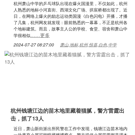
杭州萧山中学的乒乓球队出现在爆火国漫里，不仅如此，杭州
人熟悉的地标小河直街、西湖文化广场、拱宸桥都出现了。近
日，在网络上爆火的励志运动类国漫《白色闪电》开播，才播
了几集，杭州网友就发现：眼前熟悉的一幕幕，不正是杭州各
个地标建筑。而且，故事主人公的学校、食堂、宿舍和萧山中
……更多
学很相似
2024-07-27 08:27:00
萧山,地标,杭州,惊喜,白色,中学
杭州钱塘江边的苗木地里藏着猫腻，警方雷霆出
击，抓了13人
近日，萧山新街派出所民警在工作中发现，钱塘江边苗木地内
一处废弃小屋可能暗藏赌博窝点。警方提供小屋四周都是灌木