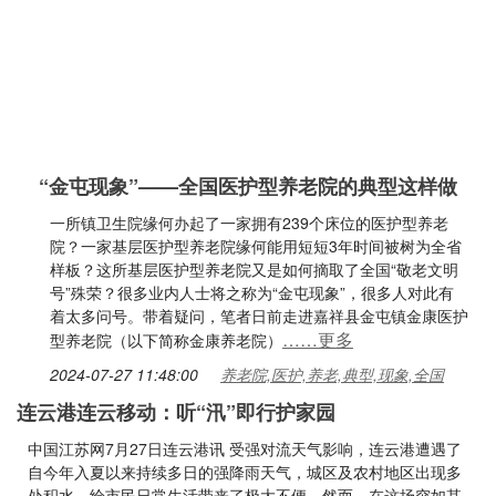
“金屯现象”——全国医护型养老院的典型这样做
一所镇卫生院缘何办起了一家拥有239个床位的医护型养老
院？一家基层医护型养老院缘何能用短短3年时间被树为全省
样板？这所基层医护型养老院又是如何摘取了全国“敬老文明
号”殊荣？很多业内人士将之称为“金屯现象”，很多人对此有
着太多问号。带着疑问，笔者日前走进嘉祥县金屯镇金康医护
……更多
型养老院（以下简称金康养老院）
2024-07-27 11:48:00
养老院,医护,养老,典型,现象,全国
连云港连云移动：听“汛”即行护家园
中国江苏网7月27日连云港讯 受强对流天气影响，连云港遭遇了
自今年入夏以来持续多日的强降雨天气，城区及农村地区出现多
处积水，给市民日常生活带来了极大不便。然而，在这场突如其