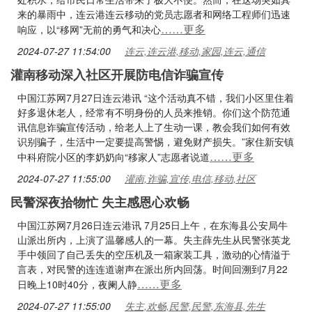
来的暴雨中，连云港连云移动的党员志愿者和网络工程师们迅速
……更多
响应，以“移网”无前的勇气和决心
2024-07-27 11:54:00
连云,连云港,移动,家园,连云,通信
灌南移动深入社区开展防电信诈骗宣传
中国江苏网7月27日连云港讯 “这个活动真不错，我们小区里住着
好多退休老人，经常有不明身份的人员来推销。你们这个防范通
讯信息诈骗宣传活动，给老人上了生动一课，教会我们如何有效
识别骗子，生活中一定要提高警惕，避免财产损失。”家住新安镇
……更多
中科府院小区的李奶奶向“移家人”志愿者说道
2024-07-27 11:55:00
灌南,诈骗,宣传,电信,移动,社区
民警深夜拾物忙 失主感恩心欢畅
中国江苏网7月26日连云港讯 7月25日上午，在东海县公安局牛
山派出所内，上演了温馨感人的一幕。失主薛先生从民警张英龙
手中领回了自己丢失的空压机及一箱家装工具，激动的心情溢于
言表，对民警的连连道谢声在派出所内回荡。时间回溯到7月22
……更多
日晚上10时40分，夜阑人静
2024-07-27 11:55:00
失主,欢畅,民警,民警,东海县,先生