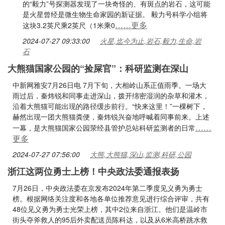
的“毅力”号探测器发现了一块奇怪的、有斑点的岩石，这可能
是火星曾经是微生物生命家园的新证据。 毅力号科学小组将
……更多
这块3.2英尺乘2英尺（1米乘0
2024-07-27 09:33:00
火星,迄今为止,岩石,毅力,生命,岩
石
大熊猫国家公园的“捡屎官”：科研监测在深山
中新网雅安7月26日电 7月下旬，大相岭山系正值雨季。一场大
雨过后，秦炜锐和同事走进深山，拨开绵密湿润的杂草和灌木，
沿着大熊猫可能出现的路径缓步前行。“快来这里！”一棵树下，
赫然出现一团大熊猫粪便，秦炜锐兴奋地呼喊着同事前来。上述
……
一幕，是大熊猫国家公园荥经县管护总站科研监测者的日常
更多
2024-07-27 07:56:00
大熊,大熊猫,深山,监测,科研,公园
浙江这两位勇士上榜！中央政法委通报表扬
7月26日，中央政法委在京发布2024年第二季度见义勇为勇士
榜。根据网络关注度和各地各单位推荐意见进行综合评审，共有
48位见义勇为勇士光荣上榜，其中2位来自浙江。他们是温岭市
街头夺斧救人的95后外卖配送员陈科达，以及从6米高桥跳水救