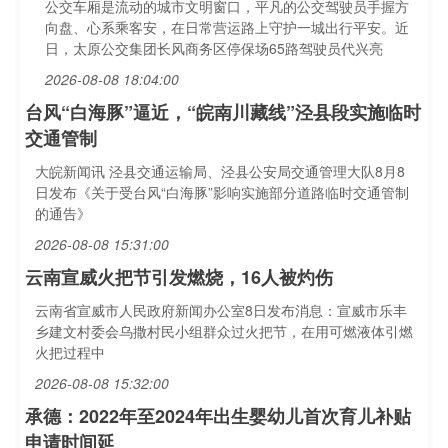
公交车厢是流动的城市文明窗口，平凡的公交驾驶员手握方
向盘、心系乘客安，在日常营运路上守护一城出行平安。近
日，太原公交集团长风商务区停保场65路驾驶员代兴亮
2026-08-08 18:04:00
台风“白海豚”逼近，“皖南川藏线”泾县段实施临时
交通管制
大皖新闻讯 泾县交通运输局、泾县公安局交通管理大队8月8
日发布《关于受台风“白海豚”影响实施部分道路临时交通管制
的通告》
2026-08-08 15:31:00
云南宣威火把节引发燃烧，16人被灼伤
云南省宣威市人民政府新闻办公室8日发布消息：宣威市乐丰
乡建文村委会乌撒村民小组群众过火把节，在用可燃液体引燃
火把过程中
2026-08-08 15:32:00
承德：2022年至2024年出生婴幼儿首次育儿补贴
申请时间延