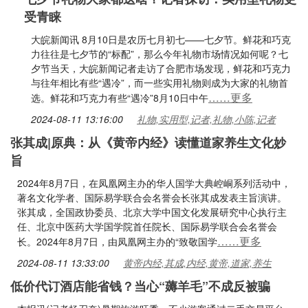
受青睐
大皖新闻讯 8月10日是农历七月初七——七夕节。鲜花和巧克
力往往是七夕节的“标配”，那么今年礼物市场情况如何呢？七
夕节当天，大皖新闻记者走访了合肥市场发现，鲜花和巧克力
与往年相比有些“遇冷”，而一些实用礼物则成为大家的礼物首
……更多
选。鲜花和巧克力有些“遇冷”8月10日中午
2024-08-11 13:16:00
礼物,实用型,记者,礼物,小陈,记者
张其成|原典：从《黄帝内经》读懂道家养生文化妙
旨
2024年8月7日，在凤凰网主办的华人国学大典崆峒系列活动中，
著名文化学者、国际易学联合会名誉会长张其成发表主旨演讲。
张其成，全国政协委员、北京大学中国文化发展研究中心执行主
任、北京中医药大学国学院首任院长、国际易学联合会名誉会
……更多
长。2024年8月7日，由凤凰网主办的“致敬国学
2024-08-11 13:33:00
黄帝内经,其成,内经,黄帝,道家,养生
低价代订酒店能省钱？当心“薅羊毛”不成反被骗