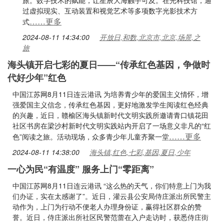
旅。数字技术的赋能，让星辰大海触手可及。在光科技馆，通
过虚拟现实、互动装置和视觉艺术等多项数字光影技术方
……更多
式
2024-08-11 14:34:00
开放日,和数,北京市,北京,场景,之
旅
海头镇开启七彩的夏日——“传承红色基因，争做时
代好少年”红色
中国江苏网8月11日连云港讯 为培养青少年的爱国主义情怀，增
强爱国主义信念，传承红色基因，更好地激发学生阅读红色经典
的兴趣，近日，赣榆区海头镇新时代文明实践所邀请青口镇花田
社区书房在梁沙村新时代文明实践站内开启了一场意义非凡的“红
……更多
色”阅读之旅。活动现场，众多青少年儿童齐聚一堂
2024-08-11 14:38:00
海头镇,红色,七彩,基因,夏日,少年
一心为民“有温度” 服务上门“零距离”
中国江苏网8月11日连云港讯 “这么热的天气，你们特意上门为我
们办证，实在太感谢了”。近日，灌云县公安局侍庄派出所民警主
动作为，上门为行动不便老人办理身份证，赢得社区群众的赞
誉。近日，侍庄派出所社区民警范蕾在入户走访时，获悉侍庄街