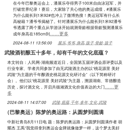
在今年巴黎奥运会上，潘展乐夺得男子100米自由泳冠军，并
打破世界纪录！赛后，大家除了关心他的奥运成绩，#潘展乐
为什么能长到1米92#也冲上了微博热搜！奥运冠军有什么长
高秘籍？潘爷爷揭秘了。针对潘展乐为什么能长到1米92潘爷
爷透露了两个重点从学游泳开始就测骨龄根据骨龄预测潘展乐
……更多
成年身高在185cm到
2024-08-11 13:56:00
展乐,爷爷,身高,孩子,骨龄,孩子
武陵酒初酿五十多年，却有千年的文化底蕴？
本文转自：人民网-湖南频道近日，全国第五届评酒会原评委以及
行业专家、学者共同参加了由无武陵酒主办的以“桃花源里 美好
武陵“为主题的千年酿酒史桃花源文化研讨会”（以下简称研讨
会）。他们以“桃花源里 美好武陵“为主题，溯源湖南、常德酿造
……更
历史，探讨酒文化，开启共循湘酒文化价值表达的大门
多
2024-08-11 14:07:00
武陵,底蕴,千年,多年,文化,武陵
（巴黎奥运）陈梦的奥运路：从圆梦到圆满
中新社青岛8月11日电 题：陈梦的奥运路：从圆梦到圆满作者 胡
耀杰 王禹“我觉得拿到奥运会金牌就像做梦一样，这个梦太美好