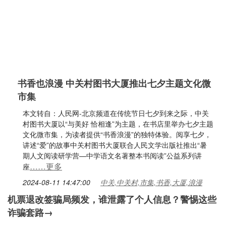
书香也浪漫 中关村图书大厦推出七夕主题文化微
市集
本文转自：人民网-北京频道在传统节日七夕到来之际，中关
村图书大厦以“与美好 恰相逢”为主题，在书店里举办七夕主题
文化微市集，为读者提供“书香浪漫”的独特体验。阅享七夕，
讲述“爱”的故事中关村图书大厦联合人民文学出版社推出“暑
期人文阅读研学营—中学语文名著整本书阅读”公益系列讲
……更多
座
2024-08-11 14:47:00
中关,中关村,市集,书香,大厦,浪漫
机票退改签骗局频发，谁泄露了个人信息？警惕这些
诈骗套路→