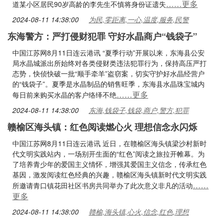
……更多
道某小区居民90岁高龄的李先生不慎将身份证遗失
2024-08-11 14:38:00
为民,零距离,一心,温度,服务,民警
东海警方：严打侵财犯罪 守好水晶商户“钱袋子”
中国江苏网8月11日连云港讯 “夏季行动”开展以来，东海县公安
局水晶城派出所始终对各类侵财类违法犯罪行为，保持高压严打
态势，快侦快破一批“顺手牵羊”盗窃案，切实守护好水晶经营户
的“钱袋子”。夏季是水晶制品的销售旺季，东海县水晶珠宝城内
……更多
每日前来购买水晶的客户络绎不绝
2024-08-11 14:38:00
东海,钱袋子,钱袋,商户,警方,犯罪
赣榆区海头镇：红色阅读燃心火 理想信念永闪烁
中国江苏网8月11日连云港讯 近日，在赣榆区海头镇梁沙村新时
代文明实践站内，一场别开生面的“红色”阅读之旅拉开帷幕。为
了培养青少年的爱国主义情怀，增强其爱国主义信念，传承红色
基因，激发阅读红色经典的兴趣，赣榆区海头镇新时代文明实践
……
所邀请青口镇花田社区书房共同举办了此次意义非凡的活动
更多
2024-08-11 14:38:00
赣榆,海头镇,心火,信念,红色,理想