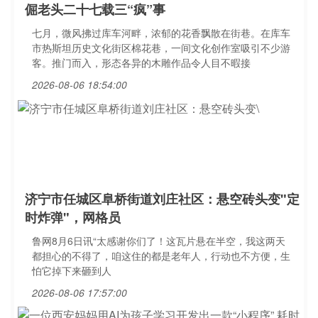
倔老头二十七载三“疯”事
七月，微风拂过库车河畔，浓郁的花香飘散在街巷。在库车
市热斯坦历史文化街区棉花巷，一间文化创作室吸引不少游
客。推门而入，形态各异的木雕作品令人目不暇接
2026-08-06 18:54:00
济宁市任城区阜桥街道刘庄社区：悬空砖头变"定
时炸弹"，网格员
鲁网8月6日讯“太感谢你们了！这瓦片悬在半空，我这两天
都担心的不得了，咱这住的都是老年人，行动也不方便，生
怕它掉下来砸到人
2026-08-06 17:57:00