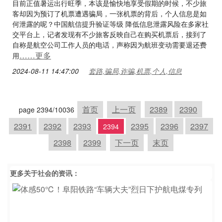
目前正值暑运出行旺季，本该是愉快地享受假期的时候，不少旅
客却因为预订了机票遭遇骗局，一张机票的背后，个人信息是如
何泄露的呢？中国航信提升验证等级 降低信息泄露风险在多家社
交平台上，记者发现有不少旅客反映自己在购买机票后，接到了
自称是航空公司工作人员的电话，声称因为航班变动需要退还费
……更多
用
2024-08-11 14:47:00
套路,骗局,诈骗,机票,个人,信息
首页
上一页
2389
2390
page 2394/10036
2391
2392
2393
2395
2396
2397
2394
2398
2399
下一页
末页
更多关于
社会
的资讯：