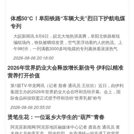
体感50℃！阜阳铁路“车辆大夫”烈日下护航电煤
专列
大皖新闻讯 8月6日，皖北大地热浪蒸腾，阜阳北铁路枢纽
编组场内，铁轨被晒得发烫，空气里浮动着灼人的热流。上
午9时许，一列满载3000多吨电煤的专列裹挟着滚滚热气
2026-08-06 20:18:00
2026年世界奶业大会释放增长新信号 伊利以精准
营养打开价值
第1眼TV-华龙网讯（记者 殷睿 通讯员 王欣欣）近日，由伊利
集团主办的2026年世界奶业大会在呼和浩特开幕。会上，国
际食品科技联盟正式授予呼和浩特“世界乳都”称号
2026-08-06 20:55:00
烫笔生花：一位返乡大学生的“葫芦”青春
阿克苏新闻网/阿克苏地区融媒体中心记者 龚喜杰 通讯员 黄
名伟七月的库车市，阳光炽烈。在齐满镇一间非遗工作室里，