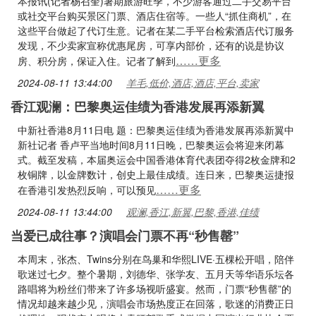
本报讯(记者杨召奎)暑期旅游旺季，不少游客通过二手交易平台
或社交平台购买景区门票、酒店住宿等。一些人“抓住商机”，在
这些平台做起了代订生意。记者在某二手平台检索酒店代订服务
发现，不少卖家宣称优惠尾房，可享内部价，还有的说是协议
……更多
房、积分房，保证入住。记者了解到
2024-08-11 13:44:00
羊毛,低价,酒店,酒店,平台,卖家
香江观澜：巴黎奥运佳绩为香港发展再添新翼
中新社香港8月11日电 题：巴黎奥运佳绩为香港发展再添新翼中
新社记者 香卢平当地时间8月11日晚，巴黎奥运会将迎来闭幕
式。截至发稿，本届奥运会中国香港体育代表团夺得2枚金牌和2
枚铜牌，以金牌数计，创史上最佳成绩。连日来，巴黎奥运捷报
……更多
在香港引发热烈反响，可以预见
2024-08-11 13:44:00
观澜,香江,新翼,巴黎,香港,佳绩
当爱已成往事？演唱会门票不再“秒售罄”
本周末，张杰、Twins分别在鸟巢和华熙LIVE·五棵松开唱，陪伴
歌迷过七夕。整个暑期，刘德华、张学友、五月天等华语乐坛各
路唱将为粉丝们带来了许多场视听盛宴。然而，门票“秒售罄”的
情况却越来越少见，演唱会市场热度正在回落，歌迷的消费正日