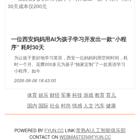
一位西安妈妈用AI为孩子学习开发出一款“小程
序” 耗时30天
为让孩子更好地学习英语，西安一位妈妈利用空闲时间，耗
时一个月、花费200多元为孩子“独家定制”了一款英语学习
小程序。如今
2026-08-06 18:43:00
体育
娱乐
财经
军事
科技
游戏
教育
育儿
国内
国际
社会
时尚
情感
人文
汽车
健康
常熟AI人工智能俱乐部
POWERED BY
FYUN.CC
LINK:
CONTACT ON
WEBMASTER@FYUN.CC