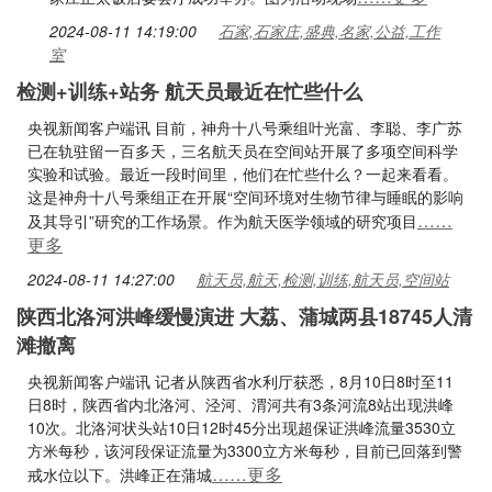
2024-08-11 14:19:00
石家,石家庄,盛典,名家,公益,工作
室
检测+训练+站务 航天员最近在忙些什么
央视新闻客户端讯 目前，神舟十八号乘组叶光富、李聪、李广苏
已在轨驻留一百多天，三名航天员在空间站开展了多项空间科学
实验和试验。最近一段时间里，他们在忙些什么？一起来看看。
这是神舟十八号乘组正在开展“空间环境对生物节律与睡眠的影响
……
及其导引”研究的工作场景。作为航天医学领域的研究项目
更多
2024-08-11 14:27:00
航天员,航天,检测,训练,航天员,空间站
陕西北洛河洪峰缓慢演进 大荔、蒲城两县18745人清
滩撤离
央视新闻客户端讯 记者从陕西省水利厅获悉，8月10日8时至11
日8时，陕西省内北洛河、泾河、渭河共有3条河流8站出现洪峰
10次。北洛河状头站10日12时45分出现超保证洪峰流量3530立
方米每秒，该河段保证流量为3300立方米每秒，目前已回落到警
……更多
戒水位以下。洪峰正在蒲城