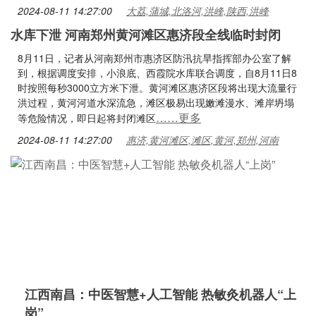
2024-08-11 14:27:00
大荔,蒲城,北洛河,洪峰,陕西,洪峰
水库下泄 河南郑州黄河滩区惠济段全线临时封闭
8月11日，记者从河南郑州市惠济区防汛抗旱指挥部办公室了解
到，根据调度安排，小浪底、西霞院水库联合调度，自8月11日8
时按照每秒3000立方米下泄。黄河滩区惠济区段将出现大流量行
洪过程，黄河河道水深流急，滩区极易出现嫩滩漫水、滩岸坍塌
……更多
等危险情况，即日起将封闭滩区
2024-08-11 14:27:00
惠济,黄河滩区,滩区,黄河,郑州,河南
江西南昌：中医智慧+人工智能 热敏灸机器人“上
岗”