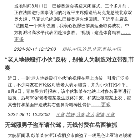
当地时间8月11日，巴黎奥运会将迎来闭幕式。三个多月前，
正在法国进行国事访问的习近平主席赠送给马克龙总统北京双
奥火炬，马克龙总统则以巴黎奥运火炬回赠。习近平主席说：
“法国是一个体育强国，我衷心祝愿巴黎奥运会取得成功。中
……
方将派出高水平代表团赴法参赛。”视频：这是体育精神
更多
2024-08-11 12:12:00
精神,中国,这是,体育,奥林,中国
“老人地铁殴打小伙”反转，别被人为制造对立带乱节
奏
近日，一则“老人地铁殴打小伙”的视频在网上热传，引发广泛关
注，不少网友在评论区对该老人表示谴责，并为小伙打抱不平。
8月9日，青岛警方通报称，该小伙和某在地铁上对多名乘客进行
滋扰，后与69岁老者翟某发生肢体冲突。和某扯破翟某上衣，翟
……更多
某击打和某面部造成其右侧鼻骨粉碎性骨折
2024-08-11 12:22:00
小伙,地铁,节奏,老人,制造,小伙
无驾照男子盗车请代驾，无钱付费在岳西被抓
大皖新闻讯 彭某某在浙江省桐乡市偷盗了一辆黑色比亚迪速锐轿