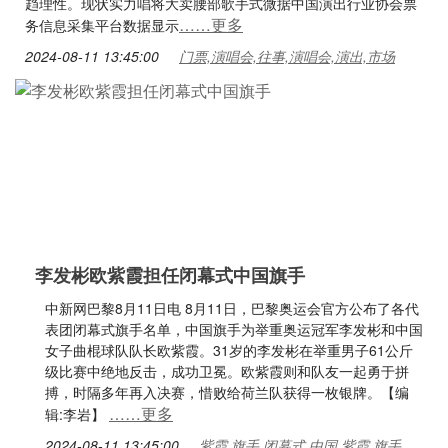
趋理性。现状实力唱将大卖腰部歌手式微据中国演出行业协会票
……更多
务信息采集平台数据显示
2024-08-11 13:45:00
门票,演唱会,往事,演唱会,演出,市场
李发彬欧紫霞担任闭幕式中国旗手
中新网巴黎8月11日电 8月11日，巴黎奥运会官方公布了各代
表团闭幕式旗手名单，中国旗手为举重奥运冠军李发彬和中国
女子曲棍球队队长欧紫霞。31岁的李发彬在举重男子61公斤
级比赛中绝地反击，成功卫冕。欧紫霞则和队友一起勇于拼
搏，时隔多年再入决赛，惜败给荷兰队获得一枚银牌。【编
……更多
辑:李岩】
2024-08-11 13:45:00
紫霞,旗手,闭幕式,中国,紫霞,旗手