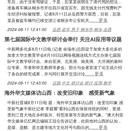
车后，由于没有驾驶证，于是，彭某某就萌生了请代驾的想法，
准备将车辆从桐乡市开往四川省宜宾市。因无钱支付代驾费时产
生经济纠纷被报警。记者8月11日从岳西警方获悉，目前，彭某
……更多
某及被盗车辆均已移交浙江省桐乡市公安机关
2024-08-11 12:41:00
岳西,盗车,男子,桐乡市,桐乡,岳西
第七届国际中文教学研讨会举行 关注AI应用等议题
中新网多伦多8月11日电 (记者 余瑞冬)总部设于加拿大多伦多的
加拿大华文教育学会8月10日以网络视频连线方式主办第七届国
际中文教学研讨会。来自亚洲、北美洲、南美洲、大洋洲的逾80
位专家、学者和华文教师等参会。部分与会者宣读了论文或介绍
……更多
了各自的研究成果，并与同行展开交流讨论
2024-08-11 12:43:00
议题,中文,研讨会,研讨,应用,教学
海外华文媒体访山西：改变旧印象 感受新气象
中新社晋城8月11日电 题：海外华文媒体访山西：改变旧印象 感
受新气象中新社记者 李庭耀“看到山西在保留传统的同时，更感
受到三晋大地在乡村振兴、转型发展等方面的新气象。”澳大利亚
华文媒体亿忆网总编辑王冠仑告诉记者，此前他对山西的认知，
……更多
是煤、是醋、是古建等地方文化符号勾勒出的