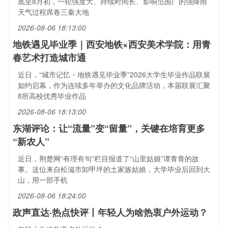
底至8月初，一轮强度大、持续时间长、影响范围广的强降雨
天气过程席卷三秦大地
2026-08-06 18:13:00
地铁遇见毕业季｜西安地铁×西安美术学院：用青
春艺术打造城市通
近日，“城市记忆・地铁遇见毕业季”2026大学生毕业作品联展
如约启幕，作为连续多年举办的文化品牌活动，本届联展汇聚
8所高校优秀毕业作品
2026-08-06 18:13:00
东湖评论：让“流量”变“留量”，关键在培育更多
“新农人”
近日，荆楚网“有理有句”栏目报道了“山里姑娘”谭青青的故
事。这位来自松滋市卸甲坪的土家族姑娘，大学毕业后回到大
山，用一部手机
2026-08-06 18:24:00
政声直达·热点快评丨年轻人为啥热衷户外运动？