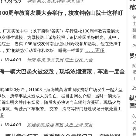
1 13:44:00
钟南,网友,身体,钟南,钟老,院士
精
100周年教育发展大会举行，校友钟南山院士这样叮
第
日，广东实验中学（以下简称“省实”）举行建校100周年教育发展大
都
校友师生返校，为母校送上诚挚祝福，追忆校园美好时光。其中，
院院士、省实1955届校友钟南山也回到母校参加活动。他在致辞中
2
……更多
人，要“把锻炼活动看作和吃饭、睡觉一样重要”
烫
1 13:44:00
钟南,学弟,教育发展,院士,校友,大会
海一辆大巴起火被烧毁，现场浓烟滚滚，车道一度全
2
傍晚5时20分许，G1503上海绕城高速重固收费站广场发生一起大型
事故，所幸事故未造成人员伤亡。据目击网友介绍，当时一辆大型
纵
部蹿出明火并伴有烟雾，随后火势快速向车辆前方蔓延。现场火势
国
烟滚滚。驾驶员下车报警。 交警、消防等部门赶赴现场开展处置工
多
1 13:44:00
浓烟滚滚,浓烟,车道,大巴,上海,突发