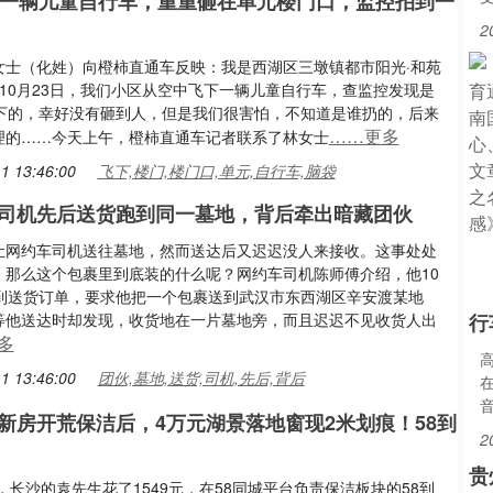
下一辆儿童自行车，重重砸在单元楼门口，监控拍到一
2
女士（化姓）向橙柿直通车反映：我是西湖区三墩镇都市阳光·和苑
，10月23日，我们小区从空中飞下一辆儿童自行车，查监控发现是
扔下的，幸好没有砸到人，但是我们很害怕，不知道是谁扔的，后来
……更多
理的……今天上午，橙柿直通车记者联系了林女士
1 13:46:00
飞下,楼门,楼门口,单元,自行车,脑袋
司机先后送货跑到同一墓地，背后牵出暗藏团伙
让网约车司机送往墓地，然而送达后又迟迟没人来接收。这事处处
，那么这个包裹里到底装的什么呢？网约车司机陈师傅介绍，他10
接到送货订单，要求他把一个包裹送到武汉市东西湖区辛安渡某地
等他送达时却发现，收货地在一片墓地旁，而且迟迟不见收货人出
行
多
1 13:46:00
团伙,墓地,送货,司机,先后,背后
新房开荒保洁后，4万元湖景落地窗现2米划痕！58到
2
贵
日，长沙的袁先生花了1549元，在58同城平台负责保洁板块的58到