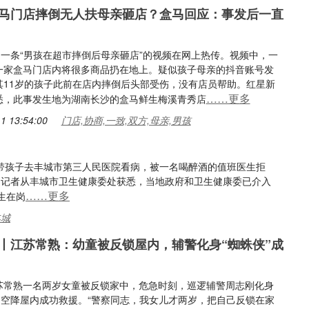
马门店摔倒无人扶母亲砸店？盒马回应：事发后一直
，一条“男孩在超市摔倒后母亲砸店”的视频在网上热传。视频中，一
一家盒马门店内将很多商品扔在地上。疑似孩子母亲的抖音账号发
其11岁的孩子此前在店内摔倒后头部受伤，没有店员帮助。红星新
……更多
悉，此事发生地为湖南长沙的盒马鲜生梅溪青秀店
1 13:54:00
门店,协商,一致,双方,母亲,男孩
料称带孩子去丰城市第三人民医院看病，被一名喝醉酒的值班医生拒
》记者从丰城市卫生健康委处获悉，当地政府和卫生健康委已介入
……更多
生在岗
丰城
丨江苏常熟：幼童被反锁屋内，辅警化身“蜘蛛侠”成
苏常熟一名两岁女童被反锁家中，危急时刻，巡逻辅警周志刚化身
”，空降屋内成功救援。“警察同志，我女儿才两岁，把自己反锁在家