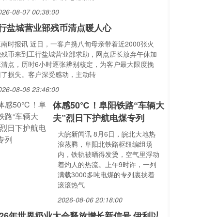
026-08-07 00:38:00
行盐城营业部残币清点暖人心
江南时报讯 近日，一客户携八旬母亲带着近2000张火
烧残币来到工行盐城营业部求助，网点店长放弃午休加
班清点，历时6小时逐张辨别核定，为客户最大限度挽
回了损失。客户深受感动，主动转
026-08-06 23:46:00
体感50℃！阜阳铁路“车辆大
夫”烈日下护航电煤专列
大皖新闻讯 8月6日，皖北大地热
浪蒸腾，阜阳北铁路枢纽编组场
内，铁轨被晒得发烫，空气里浮动
着灼人的热流。上午9时许，一列
满载3000多吨电煤的专列裹挟着
滚滚热气
2026-08-06 20:18:00
026年世界奶业大会释放增长新信号 伊利以