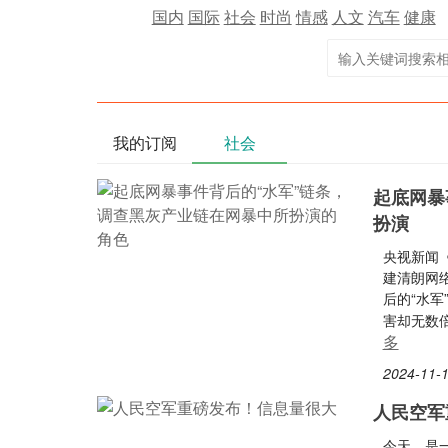
国内
国际
社会
时尚
情感
人文
汽车
健康
我的订阅
社会
起底网暴
扮演
央视新闻
建清朗网
后的“水
害却无数
多
2024-11-1
人民空军
今天，是