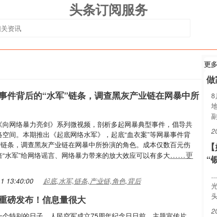
头条订阅服务
更
做
事件背后的“水军”链条，调查黑灰产业链在网暴中所
《向网络暴力亮剑》系列微视频，剖析多起网暴典型事件，倡导共
2
络空间。本期推出《起底网络水军》，起底“血衣案”等网暴事件背
军”链条，调查黑灰产业链在网暴中所扮演的角色。成本仅数百元伤
【
……更
倍“水军”给网络谣言、网络暴力带来的放大效应可以有多大
“
.
1 13:40:00
起底,水军,链条,产业链,角色,背后
重磅发布！信息量很大
2
一个特别的日子，人民空军成立75周年纪念日日前，主题宣传片