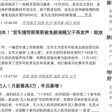
服
的新房购买了一份精开荒保洁服务。10月30日，袁先生注意到，多
的保护膜被撕掉并清洁后，留下数道划痕。袁先生咨询修玻璃的师
……更多
修复划痕共需约6000元。袁先生找到58到家客服
1 13:46:00
开荒保洁,划痕,长沙,落地窗,保洁,落地
2
剧本！”货车撞劳斯莱斯被免赔湘籍父子再发声：能放
陕
2
广州，一辆货车撞上劳斯莱斯，女车主为货车司机免去赔偿责任的
注，女车主被誉“人美心善”。女车主的抖音粉丝涨到了140多万。
事引发的质疑声也不断。有网友质疑此事为剧本炒作。11月10日，
记者联系了货车司机李先生和其家属，他们都表示此事并非是剧
2
多
地
1 13:47:00
劳斯,莱斯,劳斯莱斯,湘籍,货车,父子
用
0万人！月薪最高3万，学员暴增！
天，接到四五十人报名。”11月8日，杭州富阳一家经营二十多年的
驾校，新设的“无人机执照”培训即将开班，首期学员有的甚至从温
特地赶来。今年以来，不少无人机培训机构学员人数倍增，生意火
2
……
上也同样，全国数十家培训机构推出无人机培训就业“一条龙”