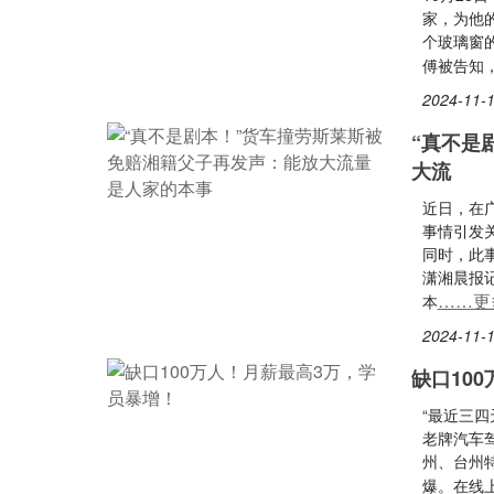
家，为他
个玻璃窗
傅被告知，
2024-11-1
“真不是
大流
近日，在
事情引发关
同时，此
潇湘晨报
……更
本
2024-11-1
缺口10
“最近三四
老牌汽车
州、台州
爆。在线