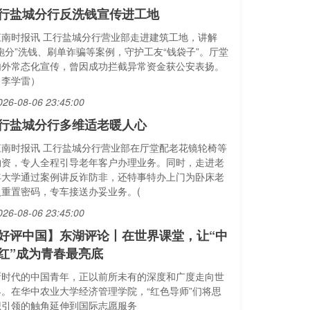
行盐城分行反洗钱宣传进工地
江南时报讯 工行盐城分行营业部走进建筑工地，讲解
“跑分”洗钱、刷单诈骗等案例，守护工友“钱袋子”。厅堂
内外常态化宣传，曾因成功拦截异常资金获公安表扬。
（李学雷）
026-08-06 23:45:00
行盐城分行多维适老暖人心
江南时报讯 工行盐城分行营业部在厅堂配老花镜轮椅等
物资，专人全程引导老年客户办理业务。同时，走进老
年大学通过案例讲反诈防非，还特事特办上门为卧床老
人重置密码，专车接送办妥业务。(
026-08-06 23:45:00
好评中国】东湖评论丨在世界课堂，让“中
红”成为青春最亮底
新时代的中国青年，正以前所未有的深度和广度走向世
界。在华中农业大学经济管理学院，“红色导师”们将思
想引领的触角延伸到国际志愿服务