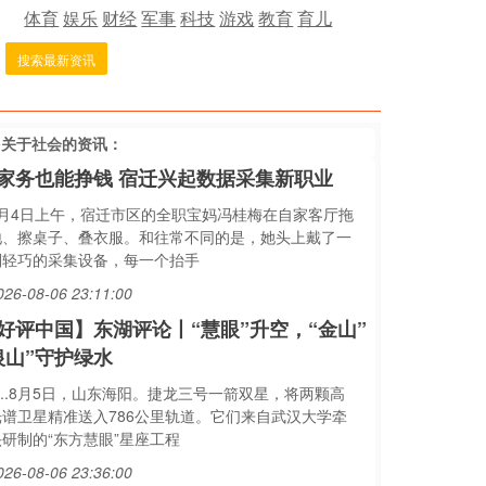
体育
娱乐
财经
军事
科技
游戏
教育
育儿
搜索最新资讯
多关于
社会
的资讯：
家务也能挣钱 宿迁兴起数据采集新职业
8月4日上午，宿迁市区的全职宝妈冯桂梅在自家客厅拖
地、擦桌子、叠衣服。和往常不同的是，她头上戴了一
副轻巧的采集设备，每一个抬手
026-08-06 23:11:00
好评中国】东湖评论丨“慧眼”升空，“金山”
银山”守护绿水
....8月5日，山东海阳。捷龙三号一箭双星，将两颗高
光谱卫星精准送入786公里轨道。它们来自武汉大学牵
头研制的“东方慧眼”星座工程
026-08-06 23:36:00