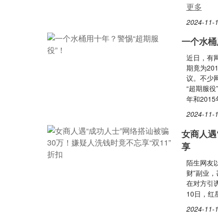
更多
2024-11-1
一个水桶
近日，有
期竟为20
议。不少网
“超期服役
年和201
2024-11-1
女商人遇
享
陌生网友
财”副业
在对方引诱
10日，
2024-11-1