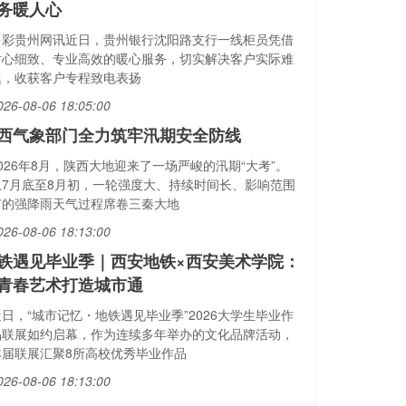
务暖人心
多彩贵州网讯近日，贵州银行沈阳路支行一线柜员凭借
耐心细致、专业高效的暖心服务，切实解决客户实际难
题，收获客户专程致电表扬
026-08-06 18:05:00
西气象部门全力筑牢汛期安全防线
026年8月，陕西大地迎来了一场严峻的汛期“大考”。
从7月底至8月初，一轮强度大、持续时间长、影响范围
广的强降雨天气过程席卷三秦大地
026-08-06 18:13:00
铁遇见毕业季｜西安地铁×西安美术学院：
青春艺术打造城市通
近日，“城市记忆・地铁遇见毕业季”2026大学生毕业作
品联展如约启幕，作为连续多年举办的文化品牌活动，
本届联展汇聚8所高校优秀毕业作品
026-08-06 18:13:00