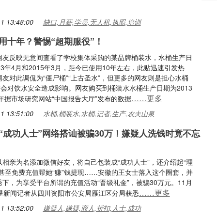
1 13:48:00
缺口,月薪,学员,无人机,执照,培训
用十年？警惕“超期服役”！
网友反映无意间查看了学校集体采购的某品牌桶装水，水桶生产日
13年4月和2015年3月，距今已使用10年左右，此贴迅速引发热
友对此调侃为“僵尸桶”“上古圣水”，但更多的网友则是担心水桶
”会对饮水安全造成影响。网友购买到桶装水水桶生产日期为2013
……更多
5年据市场研究网站“中国报告大厅”发布的数据
1 13:51:00
水桶,桶装水,水桶,记者,生产,农夫山泉
“成功人士”网络搭讪被骗30万！嫌疑人洗钱时竟不忘
以相亲为名添加微信好友，将自己包装成“成功人士”，还介绍起“理
，甚至免费充值帮她“赚”钱提现……安徽的王女士落入这个圈套，并
下，为享受平台所谓的充值活动“晋级礼金”，被骗30万元。11月
……更多
红星新闻记者从四川资阳市公安局雁江区分局获悉
1 13:52:00
嫌疑人,嫌疑,商人,折扣,人士,成功