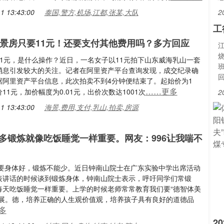
1 13:43:00
泰国,警方,机场,江都,张某,大队
2
工
海景房只要11元！还要支付其他费用吗？多方回应
11元，是什么操作？近日，一名女子以11元拍下山东威海乳山一套
消息引发较大的关注。记者在阿里资产平台查询发现，成交纪录确
据阿里资产平台信息，此次拍卖不到4分钟便结束了。起始价为1
……更多
11元，加价幅度为0.01元，出价次数达1001次
2
1 13:43:00
海景,费用,支付,乳山,拍卖,房源
多锻炼就像吃饭睡觉一样重要。网友：996让我喘不
想要身体好，锻炼不能少。近日钟南山院士在广东实验中学出席活动
表讲话的时候谈到锻炼身体，钟南山院士表示，呼吁同学们常锻
每天吃饭睡觉一样重要。上学的时候老师常常教育我们要“德智体美
发展。德，培养正确的人生观价值观，培养孩子具有良好的道德品
多
2