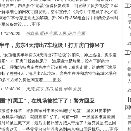
工
磅发布，内含多个“彩蛋”值得反复观看，到底藏了多少“彩蛋”？军
一解读细心的网友可能发现，空军宣传片《为你》中隐藏了不少“彩
来看军事专家王明志的解读。歼-20+歼-35A组合片中用两分多钟时
……更多
空军装备建设
1 13:40:00
信息量,重磅,空军,人民,信息,空军
2
半年，房东4天清出7车垃圾！打开房门惊呆了
工
日，“女孩租房半年房东4天清出7车垃圾”的消息，冲上热搜。房东发
截图“一打开房门我都惊呆了，满屋遍地是垃圾，没有下脚的地
1月7日，呼和浩特房东席先生向记者吐槽，租客走后，给他留下满屋
打扫了整整4天，清理出7车垃圾。席先生在呼和浩特市新城区塔利
……更多
50多平方米的房屋闲置着
1 13:42:00
天清,房东,房门,垃圾,半年,女孩
2
【
泰国“打黑工”，在机场被拦下了！警方回应
国
国旅游不稀罕，许多国家对中国公民施行“免签”。游客只要带护
往返机票和酒店，就能直接“飞”了。可前一阵，一拨游客准备坐国
境时却被拦截下来，最后由扬州警方把人带走了！这究竟是怎么回
……更多
样游客这天，一些零零散散的游客来到南京禄口国际机场