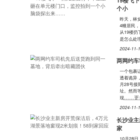
19楼飞
个小
昨天，林
4幢居民
从19楼
是怎么处
2024-11-1
两网约车
一个包裹
透着诡异
月28号
址。然而
……更
现
2024-11-1
长沙业主
家
10月28