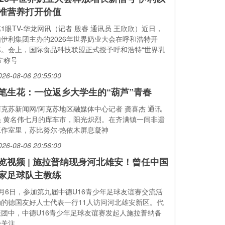
准营养打开价值
1眼TV-华龙网讯（记者 殷睿 通讯员 王欣欣）近日，
由伊利集团主办的2026年世界奶业大会在呼和浩特开
幕。会上，国际食品科技联盟正式授予呼和浩特“世界乳
”称号
026-08-06 20:55:00
笔生花：一位返乡大学生的“葫芦”青春
阿克苏新闻网/阿克苏地区融媒体中心记者 龚喜杰 通讯
员 黄名伟七月的库车市，阳光炽烈。在齐满镇一间非遗
工作室里，苏比努尔·热依木屏息凝神
026-08-06 20:56:00
览视频 | 施拉普纳现身河北雄安！曾任中国
家足球队主教练
8月6日，参加第九届中德U16青少年足球友谊赛交流活
动的德国友好人士代表一行11人访问河北雄安新区。代
表团中，中德U16青少年足球友谊赛发起人施拉普纳备
受关注