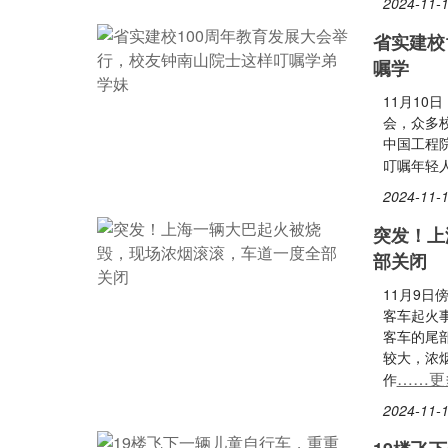
2024-11-1
省实建校
嘱学
11月10
会，众多
中国工程
叮嘱年轻
2024-11-1
突发！上
部关闭
11月9日
客车起火
客车的尾
较大，浓
……更
作
2024-11-1