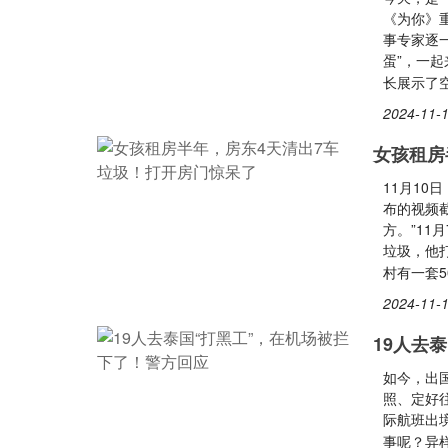
《为你》重
事专家逐
蛋”，一起
长展示了
2024-11-1
女孩租房
11月10
布的视频
方。”1
垃圾，他
村有一套
2024-11-1
19人去
如今，出
照、定好
际航班出
事呢？异