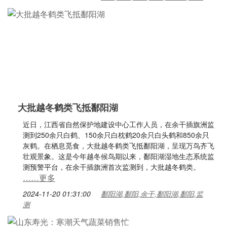
大批越冬鹤类飞抵鄱阳湖
近日，江西省自然保护地建设中心工作人员，在余干插旗洲监
测到250余只白鹤、150余只白枕鹤20余只白头鹤和850余只
灰鹤。在栖息觅食，大批越冬鹤类飞抵鄱阳湖，呈现万鸟齐飞
壮观景象。这是今年越冬候鸟期以来，鄱阳湖湿地生态系统监
测预警平台，在余干插旗洲首次监测到，大批越冬鹤类。
……更多
2024-11-20 01:31:00
鄱阳湖,鄱阳,余干,鄱阳湖,鄱阳,监
测