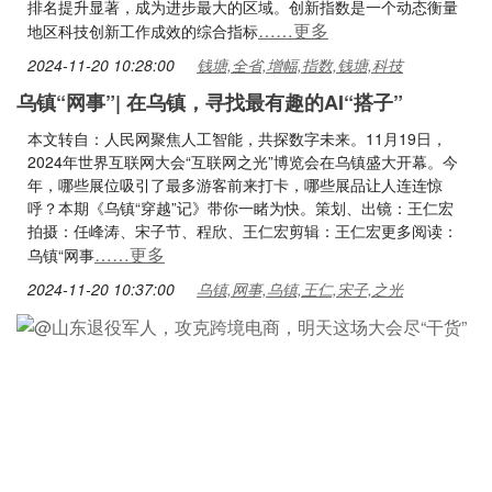
排名提升显著，成为进步最大的区域。创新指数是一个动态衡量
……更多
地区科技创新工作成效的综合指标
2024-11-20 10:28:00
钱塘,全省,增幅,指数,钱塘,科技
乌镇“网事”| 在乌镇，寻找最有趣的AI“搭子”
本文转自：人民网聚焦人工智能，共探数字未来。11月19日，
2024年世界互联网大会“互联网之光”博览会在乌镇盛大开幕。今
年，哪些展位吸引了最多游客前来打卡，哪些展品让人连连惊
呼？本期《乌镇“穿越”记》带你一睹为快。策划、出镜：王仁宏
拍摄：任峰涛、宋子节、程欣、王仁宏剪辑：王仁宏更多阅读：
……更多
乌镇“网事
2024-11-20 10:37:00
乌镇,网事,乌镇,王仁,宋子,之光