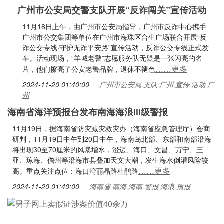
广州市公安局交警支队开展“反诈闯关”宣传活动
11月18日上午，由广州市公安局指导，广州市反诈中心携手
广州市公交集团等单位在广州市海珠区合生广场联合开展“反
诈公交专线·守护无诈平安路”宣传活动，反诈公交专线正式发
车。活动现场，“羊城老警”志愿服务队无疑是一张闪亮的名
……更多
片，他们擦亮了公安老警品牌，退休不褪色
2024-11-20 01:40:00
广州市公安局,支队,广州,宣传,活动,广
州
海南省海洋预报台发布南海海浪iii级警报
11月19日，据海南省防灾减灾救灾办（海南省应急管理厅）会商
研判，11月19日中午到20日中午，海南岛北部、东部和南部沿海
将出现30至70厘米的风暴增水，澄迈、海口、文昌、万宁、三
亚、琼海、儋州等沿海市县叠加天文大潮，发生海水倒灌风险较
……更多
高。重点关注点位：海口湾丽晶路杜鹃路
2024-11-20 01:40:00
海南省,南海,海南,警报,海浪,预报