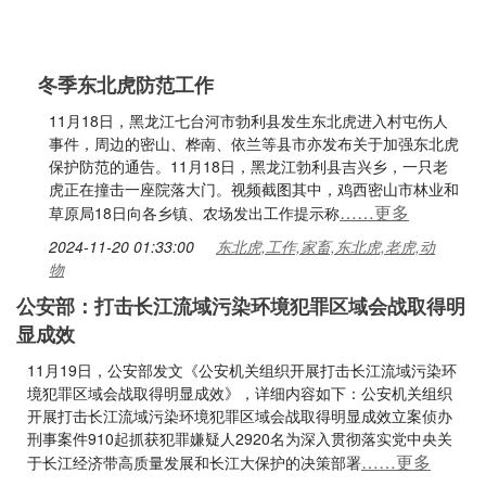
冬季东北虎防范工作
11月18日，黑龙江七台河市勃利县发生东北虎进入村屯伤人
事件，周边的密山、桦南、依兰等县市亦发布关于加强东北虎
保护防范的通告。11月18日，黑龙江勃利县吉兴乡，一只老
虎正在撞击一座院落大门。视频截图其中，鸡西密山市林业和
……更多
草原局18日向各乡镇、农场发出工作提示称
2024-11-20 01:33:00
东北虎,工作,家畜,东北虎,老虎,动
物
公安部：打击长江流域污染环境犯罪区域会战取得明
显成效
11月19日，公安部发文《公安机关组织开展打击长江流域污染环
境犯罪区域会战取得明显成效》，详细内容如下：公安机关组织
开展打击长江流域污染环境犯罪区域会战取得明显成效立案侦办
刑事案件910起抓获犯罪嫌疑人2920名为深入贯彻落实党中央关
……更多
于长江经济带高质量发展和长江大保护的决策部署