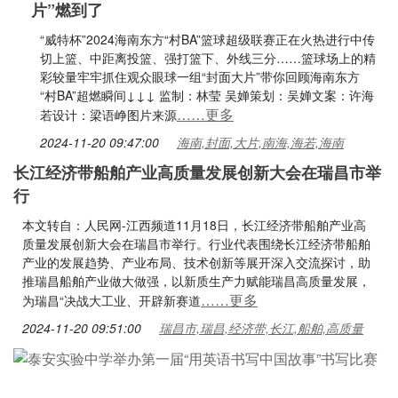
片”燃到了
“威特杯”2024海南东方“村BA”篮球超级联赛正在火热进行中传
切上篮、中距离投篮、强打篮下、外线三分……篮球场上的精
彩较量牢牢抓住观众眼球一组“封面大片”带你回顾海南东方
“村BA”超燃瞬间↓↓↓ 监制：林莹 吴婵策划：吴婵文案：许海
……更多
若设计：梁语峥图片来源
2024-11-20 09:47:00
海南,封面,大片,南海,海若,海南
长江经济带船舶产业高质量发展创新大会在瑞昌市举
行
本文转自：人民网-江西频道11月18日，长江经济带船舶产业高
质量发展创新大会在瑞昌市举行。行业代表围绕长江经济带船舶
产业的发展趋势、产业布局、技术创新等展开深入交流探讨，助
推瑞昌船舶产业做大做强，以新质生产力赋能瑞昌高质量发展，
……更多
为瑞昌“决战大工业、开辟新赛道
2024-11-20 09:51:00
瑞昌市,瑞昌,经济带,长江,船舶,高质量