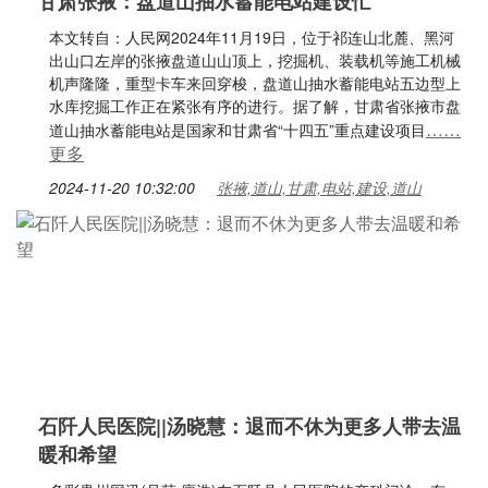
甘肃张掖：盘道山抽水蓄能电站建设忙
本文转自：人民网2024年11月19日，位于祁连山北麓、黑河
出山口左岸的张掖盘道山山顶上，挖掘机、装载机等施工机械
机声隆隆，重型卡车来回穿梭，盘道山抽水蓄能电站五边型上
水库挖掘工作正在紧张有序的进行。据了解，甘肃省张掖市盘
……
道山抽水蓄能电站是国家和甘肃省“十四五”重点建设项目
更多
2024-11-20 10:32:00
张掖,道山,甘肃,电站,建设,道山
石阡人民医院||汤晓慧：退而不休为更多人带去温
暖和希望