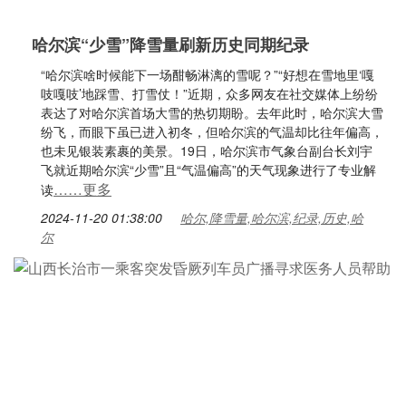
哈尔滨“少雪”降雪量刷新历史同期纪录
“哈尔滨啥时候能下一场酣畅淋漓的雪呢？”“好想在雪地里‘嘎
吱嘎吱’地踩雪、打雪仗！”近期，众多网友在社交媒体上纷纷
表达了对哈尔滨首场大雪的热切期盼。去年此时，哈尔滨大雪
纷飞，而眼下虽已进入初冬，但哈尔滨的气温却比往年偏高，
也未见银装素裹的美景。19日，哈尔滨市气象台副台长刘宇
飞就近期哈尔滨“少雪”且“气温偏高”的天气现象进行了专业解
……更多
读
2024-11-20 01:38:00
哈尔,降雪量,哈尔滨,纪录,历史,哈
尔