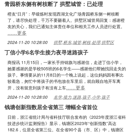
青园桥东侧有树枝断了 拱墅城管：已处理
橙友“日月”：早锻炼时发现西湖文化广场青园桥东侧一树枝断
了，请尽快处理，千万不要砸着人。拱墅区城管局回复：感谢橙
友的关心，我们已通知主体责任单位和相关工作人员进行处置。
……更多
2024-11-20 10:28:00
拱墅,桥东,城管,树枝,处理,拱墅区
丁信小学6名学生接力夜寻迷路孩子
商报讯 11月15日，一家长手持锦旗与感谢信，走进丁信小学，
她要感谢的是学校505班的6名学生——感谢他们帮她找回走失的
孩子。事情要从的11月8日的一个晚上说起，这位妈妈因有事比
较着急，匆忙中将孩子的书包放在车里后，就自顾自地开车离
……更多
开，没有留意到孩子有没有上车
2024-11-20 10:28:00
名学,接力,迷路,孩子,小学,孩子
钱塘创新指数居全省第三 增幅全省首位
日前，浙江省统计局与省科技厅联合发布的《2023年度浙江省科
技进步统计监测报告》显示，钱塘区2023年“创新指数”高达
182.6，位居全省第三位。在全省90个县（市、区）中，钱塘区