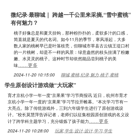
微纪录·最聊城｜ 跨越一千公里来采摘,“雪中蜜桃”
有何魅力？
桃子好像总是和夏天挂钩，那种粉扑扑的，柔软多汁的口感，
简直就是夏天的代名词。如今11月的季节，寒风渐起，大多
数人家的桃树早已是叶落枝秃，但聊城市莘县古云镇王堤口村
的一片桃树，却是不一样的风景：绿意盎然的枝头挂满了粉嫩
嫩、水灵灵的桃子。这种时节却依然能品尝到桃子的美
……更多
味
2024-11-20 10:15:00
聊城,蜜桃,纪录,魅力,桃子,蜜桃
学生原创设计游戏做“大玩家”
育才京杭小学一年一度“京果果”学习节商报讯 近日，杭州市育才
京杭小学一年一度的“京果果”学习节拉开帷幕。“本次学习节有一
大亮点。除了传统游戏外，三到六年级学生进行了原创游戏设
计。”校长莫慧萍告诉记者，老师们以征集校园原创游戏的名义设
……更多
计了跨学科主题学习，充分锻炼了孩子能力
2024-11-20 10:28:00
玩家,学生,设计,设计,学习,学生