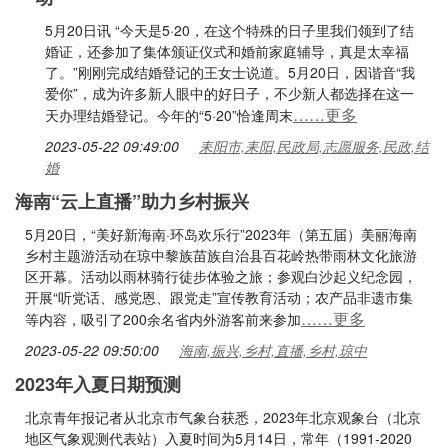
5月20日讯 “今天是5·20，在这个特殊的日子里我们领到了结
婚证，还参加了集体颁证仪式和婚前家庭辅导，真是太幸福
了。”刚刚完成结婚登记的王女士说道。5月20日，因谐音“我
爱你”，成为许多新人眼中的好日子，不少新人都选择在这一
……更多
天办理结婚登记。今年的“5·20”恰逢周末
2023-05-22 09:49:00
耒阳市,耒阳,民政局,志愿服务,民政,结
婚
海南“云上直播”助力乡村振兴
5月20日，“美好新海南·环岛欢乐行”2023年（第五届）美丽海南
乡村主题游活动在琼中黎族苗族自治县百花岭热带雨林文化旅游
区开幕。活动以雨林骑行徒步体验之旅；参观白沙起义纪念园，
开展“听党话、感党恩、跟党走”宣传教育活动；农产品非遗市集
……更多
等内容，吸引了200余名省内外游客前来参加
2023-05-22 09:50:00
海南,振兴,乡村,直播,乡村,琼中
2023年入夏日期预测
北京青年报记者从北京市气象台获悉，2023年北京观象台（北京
地区气象观测代表站）入夏时间为5月14日，常年（1991-2020