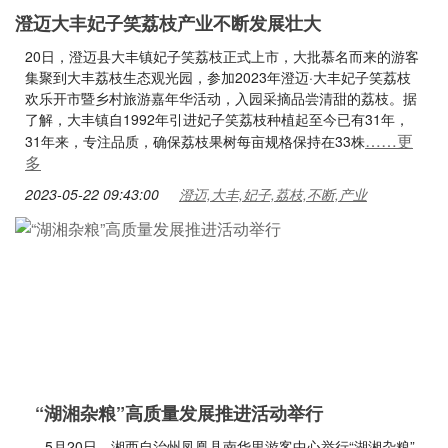
澄迈大丰妃子笑荔枝产业不断发展壮大
20日，澄迈县大丰镇妃子笑荔枝正式上市，大批慕名而来的游客
集聚到大丰荔枝生态观光园，参加2023年澄迈·大丰妃子笑荔枝
欢乐开市暨乡村旅游嘉年华活动，入园采摘品尝清甜的荔枝。据
了解，大丰镇自1992年引进妃子笑荔枝种植起至今已有31年，
……更
31年来，专注品质，确保荔枝果树每亩规格保持在33株
多
2023-05-22 09:43:00
澄迈,大丰,妃子,荔枝,不断,产业
“湖湘杂粮”高质量发展推进活动举行
5月20日，湘西自治州凤凰县南华里游客中心举行“湖湘杂粮”