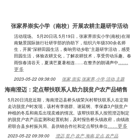
张家界崇实小学（南校）开展农耕主题研学活动
活动现场。 5月20日讯 5月19日，张家界崇实小学(南校)在湖
南魅景国际旅行社研学部的协助下，组织六年级330余名师
生，开展“深耕田园生活，奏响劳动乡歌”主题研学活动，感受
田园生活，体验农耕文化，了解农耕技术，享受劳动乐趣。春
……
雨惊春清谷天，夏满芒夏暑相连……在整齐的朗诵声中
更多
2023-05-22 09:38:00
张家,崇实,张家界,小学,活动,主题
海南澄迈：定点帮扶联系人助力脱贫户农产品销售
5月20日消息近期，海南澄迈县桥头镇荣兴村帮扶联系人在定期
走访脱贫户时发现，该村有李德群、谢延纲、李保森3户脱贫户
种植的冬瓜和南瓜出现卖难的情况。该帮扶联系人按照澄迈制定
的脱贫户农产品监测和处置机制，及时报告桥头镇政府，由镇政
……更多
府联合县乡村振兴局、县供销合作社和定点帮扶单位
2023-05-22 09:39:00
澄迈,贫户,农产,海南,定点,农产品