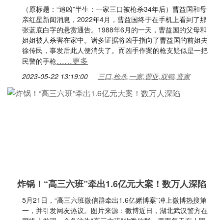
（原标题：“追凶”半生：一家三口被枪杀34年后）曹益国和母
亲红星新闻消息，2022年4月，曹益国终于在手机上看到了那
张蓝底白字的悬赏通告。1988年6月的一天，曹益国的父母和
姐姐被人杀害在家中。诸多证据将凶手指向了曹益国的前姐夫
徐传民，事发后此人便消失了。而凶手作案的枪支疑似是一把
……更多
民警的手枪
2023-05-22 13:19:00
三口,枪杀,一家,曹亚,双鸭,曹家
炸锅！“高三六班”牵出1.6亿元大案！数万人深陷
5月21日，“高三六班微信群牵出1.6亿赌博案”冲上微博热搜第
一，并引发网友热议。图片来源：微博近日，湖北武汉警方在