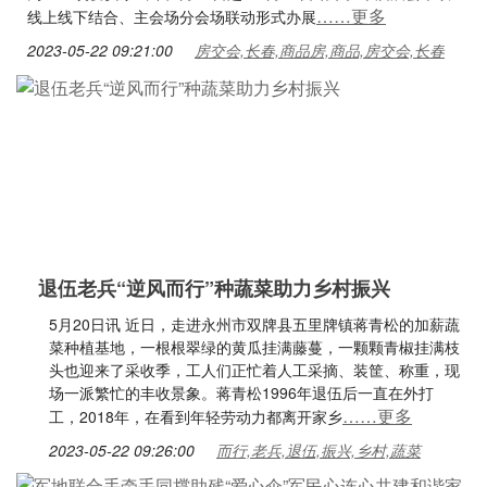
……更多
线上线下结合、主会场分会场联动形式办展
2023-05-22 09:21:00
房交会,长春,商品房,商品,房交会,长春
退伍老兵“逆风而行”种蔬菜助力乡村振兴
5月20日讯 近日，走进永州市双牌县五里牌镇蒋青松的加薪蔬
菜种植基地，一根根翠绿的黄瓜挂满藤蔓，一颗颗青椒挂满枝
头也迎来了采收季，工人们正忙着人工采摘、装筐、称重，现
场一派繁忙的丰收景象。蒋青松1996年退伍后一直在外打
……更多
工，2018年，在看到年轻劳动力都离开家乡
2023-05-22 09:26:00
而行,老兵,退伍,振兴,乡村,蔬菜