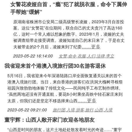
女警花凌娅自首，“瘾”犯了就脱衣服，命令下属伸
手帮她“缓解”
原湖南省株洲市公安局二级高级警长凌娅，2023年3月自首投
案。这位“女警花”在位期间，联合自己的丈夫贪污了高达160
亿，这时一个常人难以想象的数字。2023年1月，凌娅的丈夫
被调查组带走接受调查。凌娅知道自己的末日来了，于是在丈
……更多
夫被带走的2个月后，凌娅来到了纪委
2023-05-22 16:14:00
女警,命令,衣服,人们,法律,李立
我省迎来首个港澳入境旅行团30名游客退休
5月16日，我省迎来今年深港陆路口岸全面恢复通关以来的首个
港澳入境旅行团。当日，来自香港的游客们在洪洞大槐树寻根祭
祖园兴致勃勃地体验了传统文化——民间纯手工布艺制作绣球。
“虽然两地还没有开通直航，要花8小时乘坐高铁中转石家庄来到
……更多
太原，但我们还是坚定不移选择来山西
2023-05-22 09:21:00
旅行团,入境,游客,旅行,山西,入境
董宇辉：山西人敞开家门欢迎各地朋友
“山西是时间的朋友，这片土地处处散发着时光的奇迹……”董宇