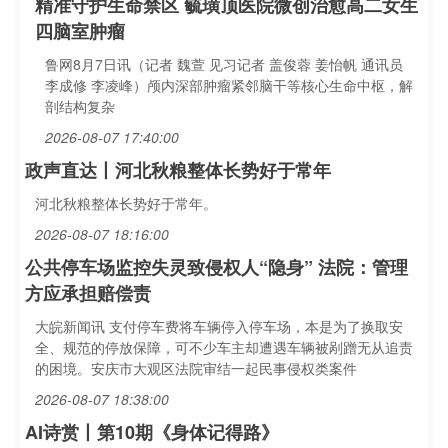
精准守护生命禁区 毓璜顶医院微创治愈高二女生
四脑室肿瘤
鲁网8月7日讯（记者 魏萱 见习记者 盖俊蓉 姜怡帆 通讯员
李成修 李凌峰）颅内深部肿瘤紧邻脑干等核心生命中枢，解
剖结构复杂
2026-08-07 17:40:00
政声直达丨河北秋粮整体长势好于常年
河北秋粮整体长势好于常年。
2026-08-07 18:16:00
公共停车场监控失灵致侵权人“隐身” 法院：管理
方应承担赔偿责
大皖新闻讯 支付停车费将车辆停入停车场，本是为了换取安
全、规范的停放保障，可不少车主却遭遇车辆被剐蹭无从追责
的困境。安庆市大观区法院审结一起民事侵权类案件
2026-08-07 18:38:00
AI诗赏丨第10期《身体记得路》