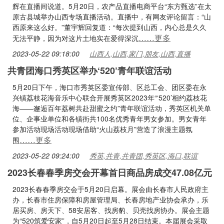
辉在直播间说道。5月20日，农产品直播电商平台“东方甄选”在太
原古县城举办山西专场直播活动。直播中，有网友评论留言：“山
西原来这么好。”董宇辉回复道：“每次提到山西，内心总是久久
……更多
无法平静，因为对这片土地实在爱得深沉
2023-05-22 09:18:00
山西人,山西,家门,朋友,山西,直播
共青团海口秀英区举办‘520’青年联谊活动
5月20日下午，海口市秀英区委宣传部、区总工会、团区委在永
兴镇荔枝花海音乐中心联合开展秀英区2023年“‘520’相约荔枝花
海——邂逅百年荔树共赴甜蜜之约”青年联谊活动，秀英区机关单
位、企事业单位和各镇街共100名优秀青年男女参加。男女青年
参加活动现场活动现场借助“火山荔枝月”营造了浪漫主题氛
……更多
围
2023-05-22 09:24:00
秀英,共青,共青团,秀英区,海口,联谊
2023长春春季房交会开幕首日商品房成交47.08亿元
2023长春春季房交会于5月20日启幕。展会由长春市人民政府主
办，长春市住房保障和房屋管理局、长春房地产业协会承办，乐
居买房、房天下、58安居客、找房豹、贝壳找房协办。展会主题
为“520筑爱安家”，自5月20日起至5月28日结束。本届展会采取