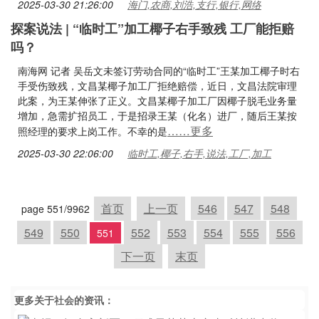
2025-03-30 21:26:00
海门,农商,刘浩,支行,银行,网络
探案说法 | “临时工”加工椰子右手致残 工厂能拒赔
吗？
南海网 记者 吴岳文未签订劳动合同的“临时工”王某加工椰子时右
手受伤致残，文昌某椰子加工厂拒绝赔偿，近日，文昌法院审理
此案，为王某伸张了正义。文昌某椰子加工厂因椰子脱毛业务量
增加，急需扩招员工，于是招录王某（化名）进厂，随后王某按
……更多
照经理的要求上岗工作。不幸的是
2025-03-30 22:06:00
临时工,椰子,右手,说法,工厂,加工
首页
上一页
546
547
548
page 551/9962
549
550
552
553
554
555
556
551
下一页
末页
更多关于
社会
的资讯：