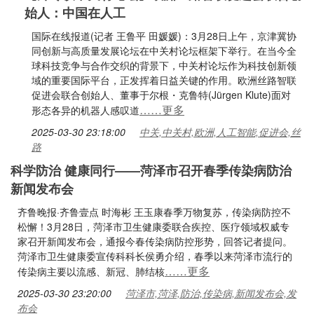
始人：中国在人工
国际在线报道(记者 王鲁平 田媛媛)：3月28日上午，京津冀协
同创新与高质量发展论坛在中关村论坛框架下举行。在当今全
球科技竞争与合作交织的背景下，中关村论坛作为科技创新领
域的重要国际平台，正发挥着日益关键的作用。欧洲丝路智联
促进会联合创始人、董事于尔根・克鲁特(Jürgen Klute)面对
……更多
形态各异的机器人感叹道
2025-03-30 23:18:00
中关,中关村,欧洲,人工智能,促进会,丝
路
科学防治 健康同行——菏泽市召开春季传染病防治
新闻发布会
齐鲁晚报·齐鲁壹点 时海彬 王玉康春季万物复苏，传染病防控不
松懈！3月28日，菏泽市卫生健康委联合疾控、医疗领域权威专
家召开新闻发布会，通报今春传染病防控形势，回答记者提问。
菏泽市卫生健康委宣传科科长侯勇介绍，春季以来菏泽市流行的
……更多
传染病主要以流感、新冠、肺结核
2025-03-30 23:20:00
菏泽市,菏泽,防治,传染病,新闻发布会,发
布会