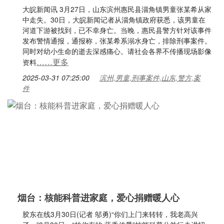
大皖新闻讯 3月27日，山东滨州惠民县淄角镇男童张某希从家
中走失。30日，大皖新闻记者从淄角镇政府获悉，该男童在
河道下游被找到，已不幸身亡。当晚，惠民县警方针对该事件
发布警情通报，通报称，张某希系溺水身亡，排除刑事案件。
同时对幼小生命的逝去深感痛心。请社会各界不传播现场影像
……更多
资料
2025-03-31 07:25:00
滨州,男童,刑事案件,山东,警方,案
件
烟台：核能科普进家庭，爱心捐赠暖人心
胶东在线3月30日(记者 邬勇)“你们上门来转转，我老高兴