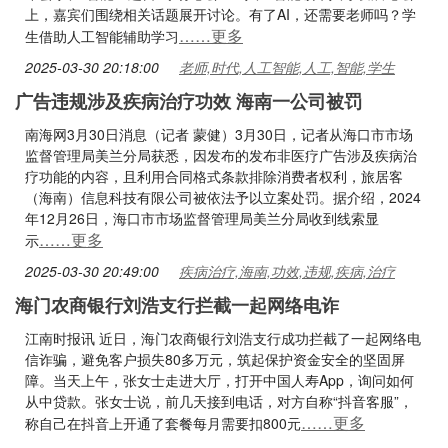
上，嘉宾们围绕相关话题展开讨论。有了AI，还需要老师吗？学
……更多
生借助人工智能辅助学习
2025-03-30 20:18:00
老师,时代,人工智能,人工,智能,学生
广告违规涉及疾病治疗功效 海南一公司被罚
南海网3月30日消息（记者 蒙健）3月30日，记者从海口市市场
监督管理局美兰分局获悉，因发布的发布非医疗广告涉及疾病治
疗功能的内容，且利用合同格式条款排除消费者权利，旅居客
（海南）信息科技有限公司被依法予以立案处罚。据介绍，2024
年12月26日，海口市市场监督管理局美兰分局收到线索显
……更多
示
2025-03-30 20:49:00
疾病治疗,海南,功效,违规,疾病,治疗
海门农商银行刘浩支行拦截一起网络电诈
江南时报讯 近日，海门农商银行刘浩支行成功拦截了一起网络电
信诈骗，避免客户损失80多万元，筑起保护资金安全的坚固屏
障。当天上午，张女士走进大厅，打开中国人寿App，询问如何
从中贷款。张女士说，前几天接到电话，对方自称“抖音客服”，
……更多
称自己在抖音上开通了套餐每月需要扣800元