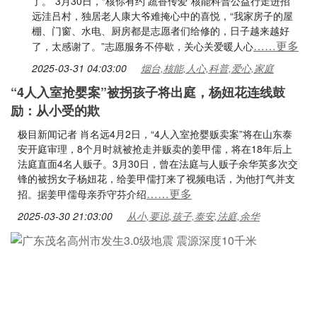
了。”3月30日，“核你有约 蔬香传爱”核能科普公益行走进招
远洼吕村，独居老人康大爷难掩心中的喜悦，“我家房子的屋
棚、门窗、水电、厨房都是志愿者们给修的，日子越来越好
……更多
了，太感谢了。”志愿服务不停歇，关心关爱暖人心
2025-03-31 04:03:00
烟台,核能,人心,科普,爱心,家庭
“4人入室抢婴案”被拐孩子将出庭，杨妞花连线鼓
励：从小受的欺
极目新闻记者 肖名远4月2日，“4人入室抢婴贩卖案”将在山东泰
安开庭审理，8个月时就被抢走并贩卖的姜甲儒，将在18年后上
法庭直面4名人贩子。3月30日，曾在法庭与人贩子余华英多次交
锋的被拐女子杨妞花，给姜甲儒打来了视频电话，为他打气并支
……更多
招。据姜甲儒母亲乔守芬介绍
2025-03-30 21:03:00
从小,要说,孩子,泰安,法庭,余华