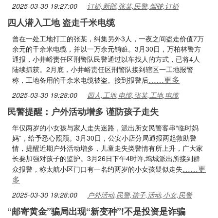
2025-03-30 19:27:00
订婚,新郎,张某,民警,驾驶,订婚
四人潜入工地 盗走千米电缆
曾在一处工地打工的张某，纠集另外3人，一夜之间盗走价值7万
余元的千余米电缆，并以一万余元销赃。3月30日，万柏林警方
通报，小井峪责任区刑警队民警通过以车找人的方式，已将4人
陆续抓获。2月底，小井峪责任区刑警队接到辖区一工地报警
……更多
称，工地备用的千余米电缆被盗。接到报警后
2025-03-30 19:28:00
四人,工地,电缆,张某,工地,电缆
民警提醒：户外活动增多 谨防孩子走失
年仅两岁的小女孩与家人走失迷路，派出所女民警客串“临时妈
妈”，给予悉心照顾。3月30日，公安小店分局通报两起救助警
情，提醒近期户外活动增多，儿童走失类警情有所上升，广大家
长要加强对孩子的监护。3月26日下午4时许,坞城派出所接到群
……更
众报警，称太航小区门口有一名约两岁的小女孩疑似走失
多
2025-03-30 19:28:00
户外活动,民警,孩子,活动,小女,民警
“邮寄黄金”骗局出现“新变种”!不是投资是诈骗