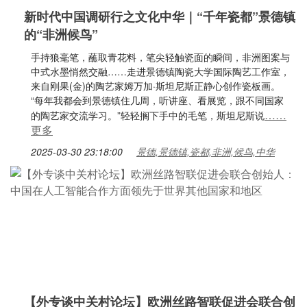
新时代中国调研行之文化中华｜“千年瓷都”景德镇
的“非洲候鸟”
手持狼毫笔，蘸取青花料，笔尖轻触瓷面的瞬间，非洲图案与
中式水墨悄然交融……走进景德镇陶瓷大学国际陶艺工作室，
来自刚果(金)的陶艺家姆万加·斯坦尼斯正静心创作瓷板画。
“每年我都会到景德镇住几周，听讲座、看展览，跟不同国家
……
的陶艺家交流学习。”轻轻搁下手中的毛笔，斯坦尼斯说
更多
2025-03-30 23:18:00
景德,景德镇,瓷都,非洲,候鸟,中华
【外专谈中关村论坛】欧洲丝路智联促进会联合创