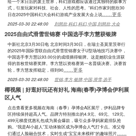
绘一个末日后的废土世界，科幻游戏都应该通过其独特的叙事方
式，引发玩家对科技、社会、人性的思考。”科幻作家刘慈欣30
……更多
日在2025中国科幻大会科幻游戏产业发展大会上说
2025-03-30 22:48:00
刘慈欣,科幻,科幻,中国,刘慈欣,大会
2025自由式滑雪世锦赛 中国选手李方慧获银牌
中新社北京3月30日电 北京时间3月30日，在瑞士圣莫里茨举行
的2025年国际雪联自由式滑雪世锦赛女子U型场地技巧决赛中，
中国选手李方慧以93.00分的成绩摘得银牌。这是她职业生涯获
得的首枚世锦赛奖牌。李方慧以资格赛第一名晋级决赛。决赛首
……更多
轮，李方慧发挥稳定，得到90
2025-03-30 22:48:00
世锦,李方,银牌,中国,滑雪,选手
椰视频 | 好逛好玩还有好礼 海南(春季)孕博会伊利展
区人气
点击查看更多视频在海南（春季）孕博会A区展厅，伊利品牌专
区持续保持超高人气。品牌方特别推出的4.9元、69元、129元、
499元梯度优惠礼包成为展会爆款，吸引众多孕妈家庭排队抢
购。“我是AI小超人”互动体验区成为孕博会人气打卡点。准父母
……
们通过人脸融合技术，实时生成“宝宝未来模样”的趣味照片