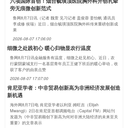
六项国际首创！烟台毓璜顶医院胸外科开创乳晕
旁无痕微创新范式
鲁网8月7日讯（记者 魏萱 见习记者 盖俊蓉 姜怡帆 通讯员
李成修 侯瑞）近日，烟台毓璜顶医院胸外科传来重磅创新成
果
2026-08-07 17:06:00
细微之处践初心 暖心归物显农行温度
鲁网8月7日讯金融服务有温度，细微之处见初心。近日，农
行蒙阴蒙城支行一名基层青年员工王健下班后的暖心举动，收
获了客户的由衷点赞
2026-08-07 17:07:00
肯尼亚学者：中非贸易创新高为非洲经济发展创造
新机遇
海外网8月7日电 肯尼亚学者以利亚·姆旺吉（Elijah
Mwangji）2日在肯尼亚首都调频电台（Capital FM）网站刊
发题为《中非贸易额创下新高为何对非洲大陆经济的未来至关
重要》的文章表示