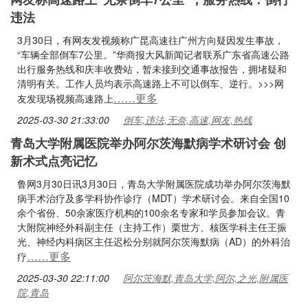
违法
3月30日，有网友发视频称广昆高速往广州方向疑因发生事故，
“车辆全部倒车7公里。”华商报大风新闻记者联系广东省高速公路
出行服务热线和庆丰收费站，暂未接到交通事故报告，拥堵疑和
清明有关。工作人员均表示高速路上不可以倒车、逆行。>>>网
……更多
友发现场视频高速路上
2025-03-30 21:33:00
倒车,违法,无奈,高速,网友,热线
青岛大学附属医院举办阿尔茨海默病学术研讨会 创
新术式点亮记忆
鲁网3月30日讯3月30日，青岛大学附属医院成功举办阿尔茨海默
病手术治疗及多学科协作诊疗（MDT）学术研讨会。来自全国10
余个省份、50余家医疗机构的100余名专家和学员参加会议。青
大附院神经外科副主任（主持工作）栗世方、核医学科主任王振
光、神经内科病区主任迟松分别就阿尔茨海默病（AD）的外科治
……更多
疗
2025-03-30 22:11:00
阿尔茨海默,青岛大学,阿尔,之光,附属医
院,青岛