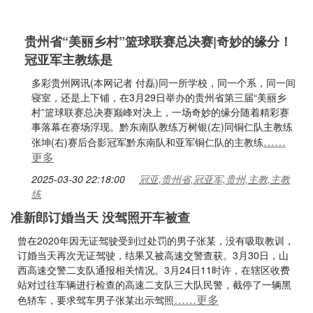
贵州省“美丽乡村”篮球联赛总决赛|奇妙的缘分！
冠亚军主教练是
多彩贵州网讯(本网记者 付磊)同一所学校，同一个系，同一间
寝室，还是上下铺，在3月29日举办的贵州省第三届“美丽乡
村”篮球联赛总决赛巅峰对决上，一场奇妙的缘分随着精彩赛
事落幕在赛场浮现。黔东南队教练万树银(左)同铜仁队主教练
……
张坤(右)赛后合影冠军黔东南队和亚军铜仁队的主教练
更多
2025-03-30 22:18:00
冠亚,贵州省,冠亚军,贵州,主教,主教
练
准新郎订婚当天 没驾照开车被查
曾在2020年因无证驾驶受到过处罚的男子张某，没有吸取教训，
订婚当天再次无证驾驶，结果又被高速交警查获。3月30日，山
西高速交警二支队通报相关情况。3月24日11时许，在辖区收费
站对过往车辆进行检查的高速二支队三大队民警，截停了一辆黑
……更多
色轿车，要求驾车男子张某出示驾照