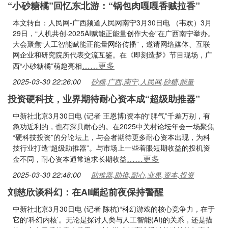
“小砂糖橘”回忆东北游：“锅包肉嘎嘎香贼拉香”
本文转自：人民网-广西频道人民网南宁3月30日电 （韦欢）3月
29日，“人机共创·2025AI赋能正能量创作大会”在广西南宁举办。
大会聚焦“人工智能赋能正能量网络传播”，邀请网络媒体、互联
网企业和研究院所代表交流互鉴。在《即刻造梦》节目现场，广
……更多
西“小砂糖橘”萌趣亮相
2025-03-30 22:26:00
砂糖,广西,南宁,人民网,砂糖,能量
投资硬科技，业界期待耐心资本成“超级助推器”
中新社北京3月30日电 (记者 王恩博)资本的“脾气”千差万别，有
急功近利的，也有深具耐心的。在2025中关村论坛年会一场聚焦
“硬科技投资”的分论坛上，与会者期待更多耐心资本出现，为科
技行业打造“超级助推器”。与市场上一些着眼短期收益的投机资
……更多
金不同，耐心资本通常追求长期收益
2025-03-30 22:48:00
助推器,助推,耐心,业界,资本,投资
刘慈欣谈科幻：在AI崛起前夜保持警醒
中新社北京3月30日电 (记者 陈杭)“科幻游戏的核心竞争力，在于
它的‘科幻内核’。无论是探讨人类与人工智能(AI)的关系，还是描