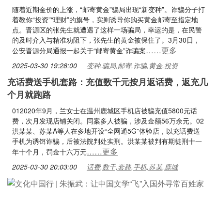
随着近期金价的上涨，“邮寄黄金”骗局出现“新变种”。诈骗分子打
着教你“投资”“理财”的旗号，实则诱导你购买黄金邮寄至指定地
点。晋源区的张先生就遭遇了这样一场骗局，幸运的是，在民警
的及时介入与精准劝阻下，张先生的黄金被保住了。3月30日，
……更多
公安晋源分局通报一起关于“邮寄黄金”诈骗案
2025-03-30 19:28:00
变种,骗局,邮寄,诈骗,黄金,投资
充话费送手机套路：充值数千元按月返话费，返充几
个月就跑路
012020年9月，兰女士在温州鹿城区手机店被骗充值5800元话
费，次月发现店铺关闭。同案多人被骗，涉及金额56万余元。02
洪某某、苏某A等人在多地开设“全网通5G”体验店，以充话费送
手机为诱饵诈骗，后被法院判处实刑。洪某某被判有期徒刑十一
……更多
年十个月，罚金十六万元
2025-03-30 20:03:00
话费,数千,套路,手机,苏某,鹿城