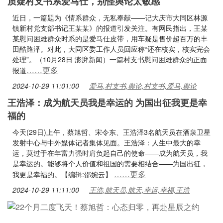
质疑村支书系爱马仕，别怪舆论太敏感
近日，一篇题为《情系群众，无私奉献——记大庆市大同区林源
镇新村党支部书记王某某》的报道引发关注。有网民指出，王某
某慰问困难群众时系的是爱马仕皮带，用车疑是售价超百万的丰
田酷路泽。对此，大同区委工作人员回应称“还在核实，核实完会
处理”。（10月28日 澎湃新闻）一篇村支书慰问困难群众的正面
……更多
报道
2024-10-29 11:01:00
爱马,村支书,舆论,村支书,爱马,舆论
王浩泽：成为航天员我是幸运的 为国出征我更是幸
福的
今天(29日)上午，蔡旭哲、宋令东、王浩泽3名航天员在酒泉卫星
发射中心与中外媒体记者集体见面。王浩泽：人生中最大的幸
运，莫过于在年富力强时肩负起自己的使命——成为航天员，我
是幸运的。能够将个人价值和祖国的需要相结合——为国出征，
……更多
我更是幸福的。【编辑:邵婉云】
2024-10-29 11:11:00
王浩,航天员,航天,幸运,幸福,王浩