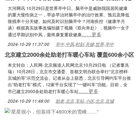
大河网讯 10月29日是世界卒中日。脑卒中是威胁我国居民健康
的重大慢性病之一，早诊早治对脑卒中的治疗效果、预后及降低
致残率十分关键。如何及时识别脑卒中？河南疾控《健康半月
谈》根据真实故事改编拍摄了视频《双向奔赴》，视频中一女子
……更多
通过早期识别中风，最终康复重获健康
2024-10-29 11:37:00
卒中,中风,时刻,关键,世界,卒中
北京建立2000余处助老打车暖心车站 覆盖600余小区
本文转自：人民网-北京频道人民网北京10月29日电 （记者董兆
瑞）10月28日，北京市交通委、首都文明办联合举行“北京榜样·
京城的哥”示范交流会。记者从会上获悉，北京引导网约车平台推
出“助老打车”模式，12家平台实现了“一键叫车”功能。目前，全
……更多
市已建立2000余处助老打车暖心车站
2024-10-29 11:48:00
助老,北京,车站,小区,北京,京城