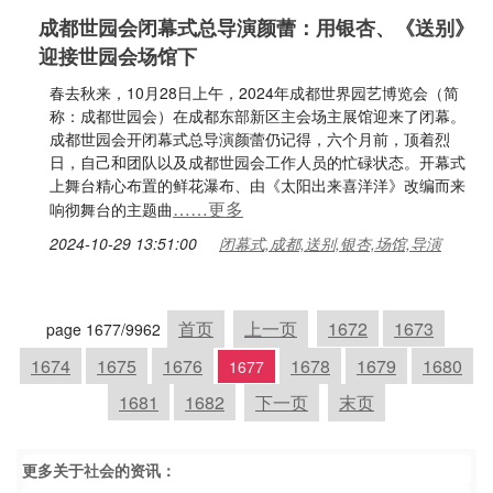
成都世园会闭幕式总导演颜蕾：用银杏、《送别》
迎接世园会场馆下
春去秋来，10月28日上午，2024年成都世界园艺博览会（简
称：成都世园会）在成都东部新区主会场主展馆迎来了闭幕。
成都世园会开闭幕式总导演颜蕾仍记得，六个月前，顶着烈
日，自己和团队以及成都世园会工作人员的忙碌状态。开幕式
上舞台精心布置的鲜花瀑布、由《太阳出来喜洋洋》改编而来
……更多
响彻舞台的主题曲
2024-10-29 13:51:00
闭幕式,成都,送别,银杏,场馆,导演
首页
上一页
1672
1673
page 1677/9962
1674
1675
1676
1678
1679
1680
1677
1681
1682
下一页
末页
更多关于
社会
的资讯：