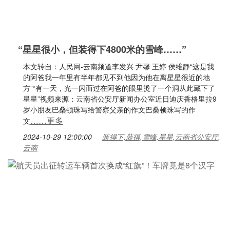
“星星很小，但装得下4800米的雪峰……”
本文转自：人民网-云南频道李发兴 尹馨 王婷 侯维静“这是我
的阿爸我一年里有半年都见不到他因为他在离星星很近的地
方”“有一天，光一闪而过在阿爸的眼里烫了一个洞从此藏下了
星星”视频来源：云南省公安厅新闻办公室近日迪庆香格里拉9
岁小朋友巴桑顿珠写给警察父亲的作文巴桑顿珠写的作
……更多
文
2024-10-29 12:00:00
装得下,装得,雪峰,星星,云南省公安厅,
云南