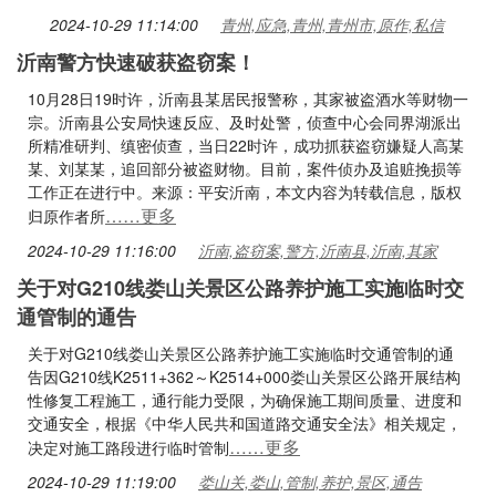
2024-10-29 11:14:00
青州,应急,青州,青州市,原作,私信
沂南警方快速破获盗窃案！
10月28日19时许，沂南县某居民报警称，其家被盗酒水等财物一
宗。沂南县公安局快速反应、及时处警，侦查中心会同界湖派出
所精准研判、缜密侦查，当日22时许，成功抓获盗窃嫌疑人高某
某、刘某某，追回部分被盗财物。目前，案件侦办及追赃挽损等
工作正在进行中。来源：平安沂南，本文内容为转载信息，版权
……更多
归原作者所
2024-10-29 11:16:00
沂南,盗窃案,警方,沂南县,沂南,其家
关于对G210线娄山关景区公路养护施工实施临时交
通管制的通告
关于对G210线娄山关景区公路养护施工实施临时交通管制的通
告因G210线K2511+362～K2514+000娄山关景区公路开展结构
性修复工程施工，通行能力受限，为确保施工期间质量、进度和
交通安全，根据《中华人民共和国道路交通安全法》相关规定，
……更多
决定对施工路段进行临时管制
2024-10-29 11:19:00
娄山关,娄山,管制,养护,景区,通告