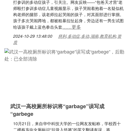
打参训的多动症孩子，引关注。网友反映——“包爸天才营”老
师殴打参训多动症儿童视频显示，孩子哭闹着抱着一名疑似机
构老师的腿部，该老师拉起哭闹的孩子，对其面部进行掌掴。
孩子多次哭闹蹲地，都被粗暴拉扯起身，旁边还有一男生试图
……更多
给该孩子戴上蓝色拳击头套
2024-10-29 13:48:00
慈利,多动症,多动,湖南,教育机构,资
质
武汉一高校厕所标识将“garbage”误写成
“garbege
10月21日，来自华中科技大学的一位网友发帖称，学校西十
二楼栋东向女厕标识“垃圾入纸篓”的英文翻译有误，将