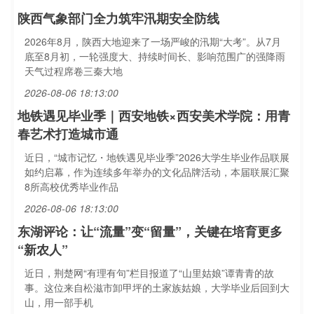
陕西气象部门全力筑牢汛期安全防线
2026年8月，陕西大地迎来了一场严峻的汛期“大考”。从7月
底至8月初，一轮强度大、持续时间长、影响范围广的强降雨
天气过程席卷三秦大地
2026-08-06 18:13:00
地铁遇见毕业季｜西安地铁×西安美术学院：用青
春艺术打造城市通
近日，“城市记忆・地铁遇见毕业季”2026大学生毕业作品联展
如约启幕，作为连续多年举办的文化品牌活动，本届联展汇聚
8所高校优秀毕业作品
2026-08-06 18:13:00
东湖评论：让“流量”变“留量”，关键在培育更多
“新农人”
近日，荆楚网“有理有句”栏目报道了“山里姑娘”谭青青的故
事。这位来自松滋市卸甲坪的土家族姑娘，大学毕业后回到大
山，用一部手机