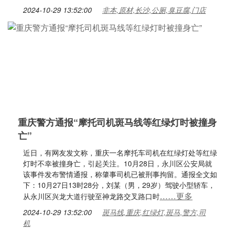
2024-10-29 13:52:00
非本,原材,长沙,公厕,臭豆腐,门店
重庆警方通报“摩托司机斑马线等红绿灯时被撞身
亡”
近日，有网友发文称，重庆一名摩托车司机在红绿灯处等红绿
灯时不幸被撞身亡，引起关注。10月28日，永川区公安局就
该事件发布警情通报，称肇事司机已被刑事拘留。通报全文如
下：10月27日13时28分，刘某（男，29岁）驾驶小型轿车，
……更多
从永川区兴龙大道行驶至神龙路交叉路口时
2024-10-29 13:52:00
斑马线,重庆,红绿灯,斑马,警方,司
机