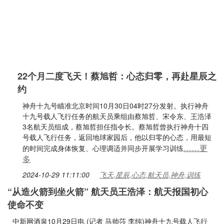
22个月二度飞天！蔡旭哲：心态归零，再赴星辰之
约
神舟十九号瞄准北京时间10月30日04时27分发射。执行神舟
十九号载人飞行任务的航天员乘组由蔡旭哲、宋令东、王浩泽
3名航天员组成，蔡旭哲担任指令长。蔡旭哲曾执行神舟十四
号载人飞行任务，返回地球家园后，他以归零的心态，用最短
……更
的时间完成身体恢复、心理调适并同步开展学习训练
多
2024-10-29 11:11:00
飞天,星辰,心态,航天员,神舟,训练
“从造火箭到坐火箭” 航天员王浩泽：航天报国初心
使命不变
中新网酒泉10月29日电 (记者 马帅莎 李纯)神舟十九号载人飞行