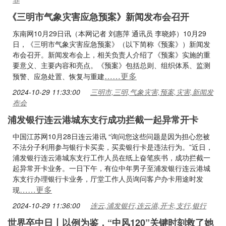
《三明市气象灾害应急预案》新闻发布会召开
东南网10月29日讯（本网记者 刘惠萍 通讯员 李晓婷）10月29
日，《三明市气象灾害应急预案》（以下简称《预案》）新闻发
布会召开。新闻发布会上，相关负责人介绍了《预案》实施的重
要意义、主要内容和亮点。《预案》包括总则、组织体系、监测
……更多
预警、应急处置、恢复与重建
2024-10-29 11:33:00
三明市,三明,气象灾害,预案,灾害,新闻发
布会
浦发银行连云港城东支行成功拦截一起异常开卡
中国江苏网10月28日连云港讯 “询问您这些问题是因为担心您被
不法分子利用参与银行卡买卖，买卖银行卡是违法行为。”近日，
浦发银行连云港城东支行工作人员在纸上奋笔疾书，成功拦截一
起异常开卡业务。一日下午，有位中年男子至浦发银行连云港城
东支行办理银行卡业务，厅堂工作人员询问客户办卡用途时发
……更多
现
2024-10-29 11:36:00
连云,浦发银行,连云港,开卡,支行,银行
世界卒中日丨以例为鉴，“中风120”关键时刻救了她