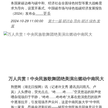
务国家碳达峰与碳中和、经济社会全面绿色转型等重大战略需
求为导向，设置开幕式、中国碳市场与绿色低碳经济发展报告
……更多
（2024）发布会
2024-10-29 11:00:00
第十一届,研讨会,导向,研讨,绿色,发
展
万人共赏！中央民族歌舞团绝美演出燃动中南民大
荆楚网（湖北日报网）讯（记者许文秀 通讯员闪雨凡、卢
岚）人头攒动，荧光点点。“咚……咚……”空灵悠远的鼓声使
嘈杂现场归于平静，“咚咚……咚咚咚”大幕在愈演愈烈的鼓声
中逐渐拉开，引发现场齐声尖叫，这是中南民族大学“中华民
族一家亲，昂扬奋进新征程——铸牢中华民族共同体意识主题