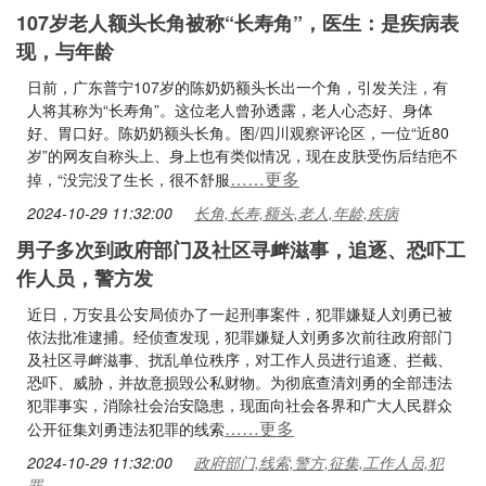
107岁老人额头长角被称“长寿角”，医生：是疾病表
现，与年龄
日前，广东普宁107岁的陈奶奶额头长出一个角，引发关注，有
人将其称为“长寿角”。这位老人曾孙透露，老人心态好、身体
好、胃口好。陈奶奶额头长角。图/四川观察评论区，一位“近80
岁”的网友自称头上、身上也有类似情况，现在皮肤受伤后结疤不
……更多
掉，“没完没了生长，很不舒服
2024-10-29 11:32:00
长角,长寿,额头,老人,年龄,疾病
男子多次到政府部门及社区寻衅滋事，追逐、恐吓工
作人员，警方发
近日，万安县公安局侦办了一起刑事案件，犯罪嫌疑人刘勇已被
依法批准逮捕。经侦查发现，犯罪嫌疑人刘勇多次前往政府部门
及社区寻衅滋事、扰乱单位秩序，对工作人员进行追逐、拦截、
恐吓、威胁，并故意损毁公私财物。为彻底查清刘勇的全部违法
犯罪事实，消除社会治安隐患，现面向社会各界和广大人民群众
……更多
公开征集刘勇违法犯罪的线索
2024-10-29 11:32:00
政府部门,线索,警方,征集,工作人员,犯
罪