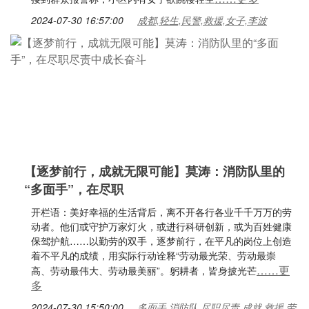
2024-07-30 16:57:00
成都,轻生,民警,救援,女子,李波
【逐梦前行，成就无限可能】莫涛：消防队里的
“多面手”，在尽职
开栏语：美好幸福的生活背后，离不开各行各业千千万万的劳
动者。他们或守护万家灯火，或进行科研创新，或为百姓健康
保驾护航……以勤劳的双手，逐梦前行，在平凡的岗位上创造
着不平凡的成绩，用实际行动诠释“劳动最光荣、劳动最崇
……更
高、劳动最伟大、劳动最美丽”。躬耕者，皆身披光芒
多
2024-07-30 15:50:00
多面手,消防队,尽职尽责,成就,救援,劳