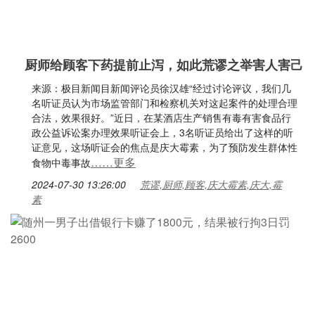
厨师给顾客下药提前止泻，如此荒谬之举害人害己
来源：极目新闻目新闻评论员徐汉雄“经过讨论评议，我们几
名听证员认为市场监管部门和检察机关对这起案件的处理合理
合法，效果很好。”近日，在某酒店生产销售有毒有害食品行
政公益诉讼案办理效果听证会上，3名听证员给出了这样的听
证意见，这场听证会的焦点是庆大霉素，为了预防发生群体性
……更多
食物中毒事故
2024-07-30 13:26:00
荒谬,厨师,顾客,庆大霉素,庆大,霉
素