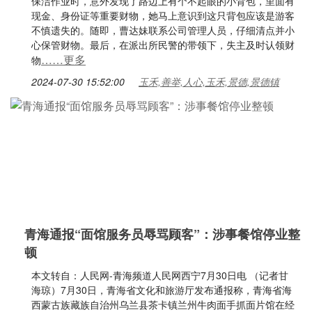
保洁作业时，意外发现了路边上有个不起眼的小背包，里面有
现金、身份证等重要财物，她马上意识到这只背包应该是游客
不慎遗失的。随即，曹达妹联系公司管理人员，仔细清点并小
心保管财物。最后，在派出所民警的带领下，失主及时认领财
……更多
物
2024-07-30 15:52:00
玉禾,善举,人心,玉禾,景德,景德镇
青海通报“面馆服务员辱骂顾客”：涉事餐馆停业整
顿
本文转自：人民网-青海频道人民网西宁7月30日电 （记者甘
海琼）7月30日，青海省文化和旅游厅发布通报称，青海省海
西蒙古族藏族自治州乌兰县茶卡镇兰州牛肉面手抓面片馆在经