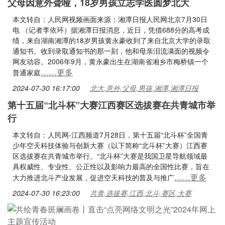
父母因意外聋哑，18岁男孩立志学医圆梦北大
本文转自：人民网视频画面来源：湘潭日报人民网北京7月30日
电 （记者李依环）据湘潭日报消息，近日，凭借688分的高考成
绩，来自湖南湘潭的18岁男孩黄永豪收到了来自北京大学的录取
通知书。收到录取通知书的那一刻，他和母亲泪流满面的视频令
网友动容。2006年9月，黄永豪出生在湖南省湘乡市梅桥镇一个
……更多
普通家庭
2024-07-30 16:17:00
北大,意外,父母,男孩,湘潭,湘潭日报
第十五届“北斗杯”大赛江西赛区选拔赛在共青城市举
行
本文转自：人民网-江西频道7月28日，第十五届“北斗杯”全国青
少年空天科技体验与创新大赛（以下简称“北斗杯”大赛）江西赛
区选拔赛在共青城市举行。“北斗杯”大赛是我国卫星导航领域最
具权威性、专业性、公正性以及影响力最高的全国性比赛，旨在
……更多
大力推进北斗产业发展，促进空天科技的普及与推广
2024-07-30 16:23:00
共青,选拔赛,江西,北斗,赛区,大赛