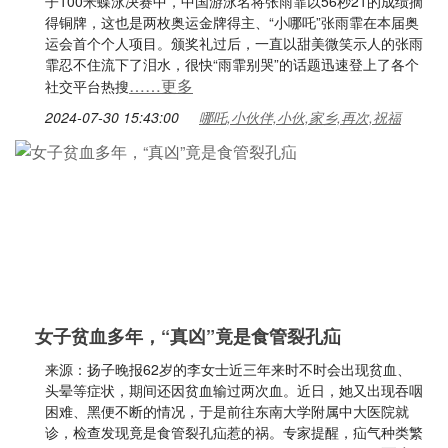
子100米蝶泳决赛中，中国游泳名将张雨霏以56秒21的成绩摘
得铜牌，这也是两枚奥运金牌得主、“小哪吒”张雨霏在本届奥
运会首个个人项目。颁奖礼过后，一直以甜美微笑示人的张雨
霏忍不住流下了泪水，很快“雨霏别哭”的话题迅速登上了各个
……更多
社交平台热搜
2024-07-30 15:43:00
哪吒,小伙伴,小伙,家乡,再次,祝福
女子贫血多年，“真凶”竟是食管裂孔疝
来源：扬子晚报62岁的李女士近三年来时不时会出现贫血、
头晕等症状，期间还因贫血输过两次血。近日，她又出现吞咽
困难、黑便不断的情况，于是前往东南大学附属中大医院就
诊，检查发现竟是食管裂孔疝惹的祸。专家提醒，疝气种类繁