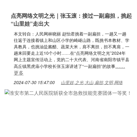
点亮网络文明之光｜张玉滚：接过一副扁担，挑起
“山里娃”走出大
本文转自：人民网林晓丽 赵怡君挑着一副扁担，一趟又一趟
往返于连接着镇上和山区小学的崎岖山路，既挑书本教材、学
具教具，也挑油盐酱醋、蔬菜大米，肩不离担，担不离肩，一
趟来回要走上近10个小时……在“点亮网络文明之光”2024年
网上主题宣传活动上，党的二十大代表、河南省南阳市镇平县
……
高丘镇黑虎庙小学校长张玉滚讲述了“一副扁担”的故事
更多
2024-07-30 15:47:00
山里娃,之光,大山,扁担,文明,网络