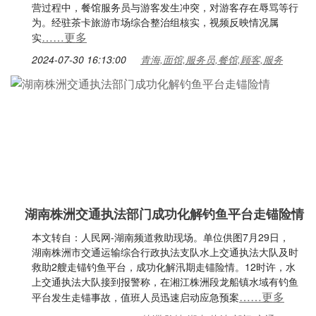
营过程中，餐馆服务员与游客发生冲突，对游客存在辱骂等行
为。经驻茶卡旅游市场综合整治组核实，视频反映情况属
……更多
实
2024-07-30 16:13:00
青海,面馆,服务员,餐馆,顾客,服务
湖南株洲交通执法部门成功化解钓鱼平台走锚险情
本文转自：人民网-湖南频道救助现场。单位供图7月29日，
湖南株洲市交通运输综合行政执法支队水上交通执法大队及时
救助2艘走锚钓鱼平台，成功化解汛期走锚险情。12时许，水
上交通执法大队接到报警称，在湘江株洲段龙船镇水域有钓鱼
……更多
平台发生走锚事故，值班人员迅速启动应急预案