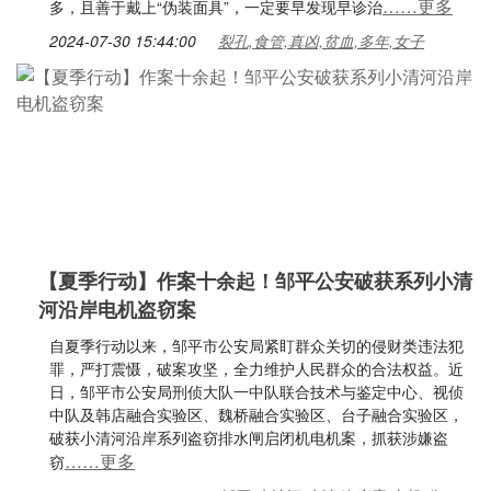
……更多
多，且善于戴上“伪装面具”，一定要早发现早诊治
2024-07-30 15:44:00
裂孔,食管,真凶,贫血,多年,女子
【夏季行动】作案十余起！邹平公安破获系列小清
河沿岸电机盗窃案
自夏季行动以来，邹平市公安局紧盯群众关切的侵财类违法犯
罪，严打震慑，破案攻坚，全力维护人民群众的合法权益。近
日，邹平市公安局刑侦大队一中队联合技术与鉴定中心、视侦
中队及韩店融合实验区、魏桥融合实验区、台子融合实验区，
破获小清河沿岸系列盗窃排水闸启闭机电机案，抓获涉嫌盗
……更多
窃