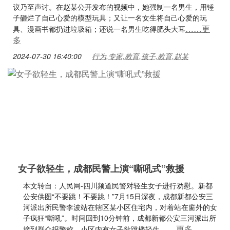
议乃至声讨。在赵某公开发布的视频中，她强制一名男生，用锤
子砸烂了自己心爱的模型玩具；又让一名女生将自己心爱的玩
……更
具、漫画书都扔进垃圾箱；还说一名男生吃得肥头大耳
多
2024-07-30 16:40:00
行为,专家,教育,孩子,教育,赵某
女子欲轻生，成都民警上演“嘶吼式”救援
本文转自：人民网-四川频道民警对轻生女子进行劝慰。新都
公安供图“不要跳！不要跳！”7月15日深夜，成都新都公安三
河派出所民警李波站在辖区某小区住宅内，对着站在窗外的女
子疯狂“嘶吼”。时间回到10分钟前，成都新都公安三河派出所
……更多
接到群众报警称，小区内有女子欲跳楼轻生