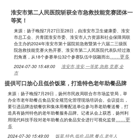
淮安市第二人民医院斩获全市急救技能竞赛团体一
等奖！
来源：扬子晚报7月27日至28日，由淮安市卫生健康委、淮安
市总工会、共青团淮安市委、淮安市人力资源和社会保障局联
合主办的2024年淮安市第十届院前急救暨第十六届二三级医
院急救技能竞赛火热开赛。淮安市第二人民医院代表队经过激
……更多
烈角逐，从18个参赛单位32个参赛队伍中脱颖而出
2024-07-30 15:48:00
淮安市,淮安,一等奖,急救,竞赛,全
市
提供可口放心且低价饭菜，打造特色老年助餐品牌
来源：扬子晚报7月29日，扬州市民政局联合市市场监管局，举
办全市老年助餐点食品安全规范化管理现场培训会。会议提出，
要引进品牌连锁餐饮和集体用餐配送单位参与养老助餐送餐，打
造具有扬州特色的老年助餐服务品牌。记者从会上获悉，扬州利
……更
用现代科技手段对老年助餐点的食品安全进行可视化监督
多
2024-07-30 15:49:00
饭菜,特色,低价,品牌,餐点,老年人