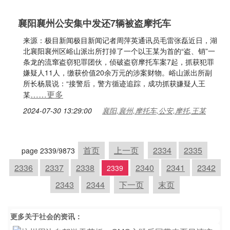
襄阳襄州公安集中发还7辆被盗摩托车
来源：极目新闻极目新闻记者周萍英通讯员毛雷张磊近日，湖
北襄阳襄州区峪山派出所打掉了一个以王某为首的“盗、销”一
条龙的流窜盗窃犯罪团伙，侦破盗窃摩托车案7起，抓获犯罪
嫌疑人11人，缴获价值20余万元的涉案财物。峪山派出所副
所长杨晨说：“接警后，警方循迹追踪，成功抓获嫌疑人王
……更多
某
2024-07-30 13:29:00
襄阳,襄州,摩托车,公安,摩托,王某
首页
上一页
2334
2335
page 2339/9873
2336
2337
2338
2340
2341
2342
2339
2343
2344
下一页
末页
更多关于
社会
的资讯：