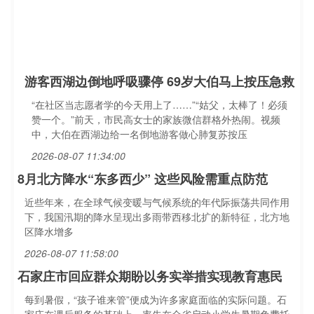
游客西湖边倒地呼吸骤停 69岁大伯马上按压急救
“在社区当志愿者学的今天用上了……”“姑父，太棒了！必须
赞一个。”前天，市民高女士的家族微信群格外热闹。视频
中，大伯在西湖边给一名倒地游客做心肺复苏按压
2026-08-07 11:34:00
8月北方降水“东多西少” 这些风险需重点防范
近些年来，在全球气候变暖与气候系统的年代际振荡共同作用
下，我国汛期的降水呈现出多雨带西移北扩的新特征，北方地
区降水增多
2026-08-07 11:58:00
石家庄市回应群众期盼以务实举措实现教育惠民
每到暑假，“孩子谁来管”便成为许多家庭面临的实际问题。石