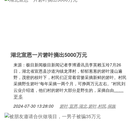
湖北宣恩一片箬叶摘出5000万元
来源：极目新闻极目新闻记者李博通讯员李英赖玉玲7月26
日，湖北省宣恩县沙道沟镇龙潭村，郁郁葱葱的箬叶漫山遍
野，茂密的枝叶下，村民们正背着背篓采摘新鲜的箬叶。村民
采摘野生箬叶“每年采摘一两个月，可挣两万元左右。”村民刘
……
云业介绍道，他们村的箬叶大部分是野生的，采摘自由
更多
2024-07-30 13:28:00
箬叶,宣恩,湖北,箬叶,村民,侗族