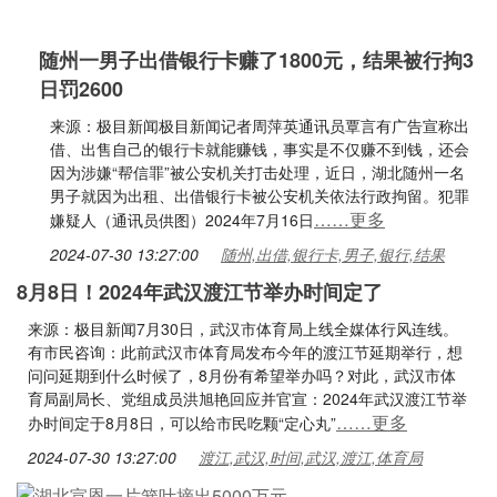
随州一男子出借银行卡赚了1800元，结果被行拘3
日罚2600
来源：极目新闻极目新闻记者周萍英通讯员覃言有广告宣称出
借、出售自己的银行卡就能赚钱，事实是不仅赚不到钱，还会
因为涉嫌“帮信罪”被公安机关打击处理，近日，湖北随州一名
男子就因为出租、出借银行卡被公安机关依法行政拘留。犯罪
……更多
嫌疑人（通讯员供图）2024年7月16日
2024-07-30 13:27:00
随州,出借,银行卡,男子,银行,结果
8月8日！2024年武汉渡江节举办时间定了
来源：极目新闻7月30日，武汉市体育局上线全媒体行风连线。
有市民咨询：此前武汉市体育局发布今年的渡江节延期举行，想
问问延期到什么时候了，8月份有希望举办吗？对此，武汉市体
育局副局长、党组成员洪旭艳回应并官宣：2024年武汉渡江节举
……更多
办时间定于8月8日，可以给市民吃颗“定心丸”
2024-07-30 13:27:00
渡江,武汉,时间,武汉,渡江,体育局