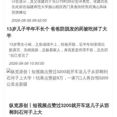
讣告显示，其父张建武于当日15时26分安详离世。张建武先
生此前在福建师范大学旗山校区西门美食街经营武夷山风味
煎饼摊位
2026-08-06 08:42:00
13岁儿子半年不长个 爸爸防脱发的药被吃掉了大
半
13岁男生小斌，之前成绩中上，性格开朗，近半年却变得沉
默寡言、失眠烦躁，总躲着家人，身高更是停滞不前，总念叨
“自己变丑了
2026-08-06 10:50:00
纵览原创丨短视频点赞过3200就开车送儿子从邯
郸到石河子上大