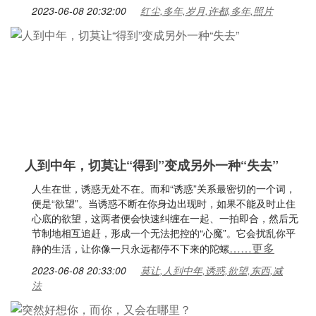
2023-06-08 20:32:00
红尘,多年,岁月,许都,多年,照片
人到中年，切莫让“得到”变成另外一种“失去”
人生在世，诱惑无处不在。而和“诱惑”关系最密切的一个词，
便是“欲望”。当诱惑不断在你身边出现时，如果不能及时止住
心底的欲望，这两者便会快速纠缠在一起、一拍即合，然后无
节制地相互追赶，形成一个无法把控的“心魔”。它会扰乱你平
……更多
静的生活，让你像一只永远都停不下来的陀螺
2023-06-08 20:33:00
莫让,人到中年,诱惑,欲望,东西,减
法