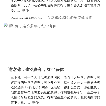
名人—所以都招人喜欢。很多人都知道他俩是一对，但他俩又
很低调，几乎不在公共场合结伴同行，更不会无所顾忌地秀恩
……更多
爱
2023-06-08 20:37:00
世间,困难,现实,爱情,爱情,金童
谢谢你，这么多年，红尘有你
三毛说，和一个人可以沟通的时候，简直让人狂喜。你有没有
过这样的狂喜？你有没有不知不觉，就和某人开启一段愉快沟
通的经历？你们无论聊起什么话题，都那么自然、那么惬意，
他知道你每句话想要表达的意思，你知道他每个字，甚至每个
表情符号所包含的深意。有时候甚至不必多说，他就明白你的
……更多
言下之意