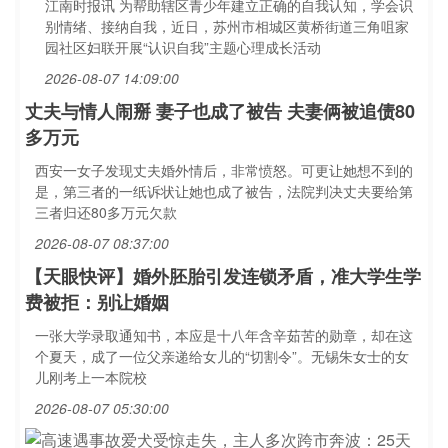
江南时报讯 为帮助辖区青少年建立正确的自我认知，学会识
别情绪、接纳自我，近日，苏州市相城区黄桥街道三角咀家
园社区妇联开展“认识自我”主题心理成长活动
2026-08-07 14:09:00
丈夫与情人闹掰 妻子也成了被告 夫妻俩被追债80
多万元
西安一女子发现丈夫婚外情后，非常愤怒。可更让她想不到的
是，第三者的一纸诉状让她也成了被告，法院判决丈夫要给第
三者归还80多万元欠款
2026-08-07 08:37:00
【天眼快评】婚外胚胎引发连锁矛盾，准大学生学
费被拒：别让婚姻
一张大学录取通知书，本应是十八年含辛茹苦的勋章，却在这
个夏天，成了一位父亲递给女儿的“切割令”。无锡朱女士的女
儿刚考上一本院校
2026-08-07 05:30:00