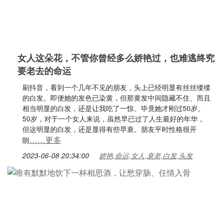
女人这朵花，不管你曾经多么娇艳过，也难逃终究
要老去的命运
刷抖音，看到一个几年不见的朋友，头上已经明显有丝丝缕缕
的白发。即便她的发色已染黄，但那黄发中间隐藏不住、而且
相当明显的白发，还是让我吃了一惊。毕竟她才刚过50岁。
50岁，对于一个女人来说，虽然早已过了人生最好的年华，
但这明显的白发，还是显得有些早衰。朋友平时性格很开
……更多
朗
2023-06-08 20:34:00
娇艳,命运,女人,衰老,白发,头发