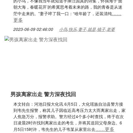
的小鸟，不像我当年就知道手捧汪国真的诗集，怀揣海子‘面
朝大海，春暖花开’的希冀思考着未来的路，我的青春是从迷
……
茫中走来的。”妻子啐了我一口：“啥年龄了，还装清纯
更多
2023-06-09 02:46:00
小鸟,快乐,妻子,就是,镜子,老婆
男孩离家出走 警方深夜找回
本文转自：河池日报大化讯 6月5日，大化瑶族自治县警方接
到韦先生报警，称其儿子因临近高考压力太大而离家出走，家
人焦急万分，报警求助。警方经过4个多小时查找，终于在次
日凌晨2时许找到离家出走的考生，并将其送回父母身边。6
……更多
月5日15时许，韦先生的儿子韦某从家里出去