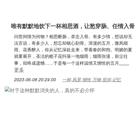
唯有默默地饮下一杯相思酒，让愁穿肠、任情入骨
问世间情为何物？相思断肠，牵念入骨。有多少情，想说却无
法言说，有多少人，想忘却铭心刻骨。浪漫的五月，微风细
雨、花香醉人，你从记忆深处走来，带着春的和煦。明媚的夏
就要展开，圣洁的栀子花抖落一地烟雨；烟雨弥漫，前尘往
……
事，却终成遗憾……于是每一个这样温情又惆怅的五月
更多
2023-06-08 20:24:00
一杯,风景,惆怅,万物,世间,记忆