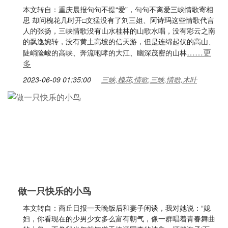
本文转自：重庆晨报句句不提“爱”，句句不离爱三峡情歌寄相
思 却问槐花几时开□文猛没有了刘三姐、阿诗玛这些情歌代言
人的张扬，三峡情歌没有山水桂林的山歌水唱，没有彩云之南
的飘逸婉转，没有黄土高坡的信天游，但是连绵起伏的高山、
……更
陡峭险峻的高峡、奔流咆哮的大江、幽深茂密的山林
多
2023-06-09 01:35:00
三峡,槐花,情歌,三峡,情歌,木叶
做一只快乐的小鸟
本文转自：商丘日报一天晚饭后和妻子闲谈，我对她说：“媳
妇，你看现在的少男少女多么富有朝气，像一群唱着青春舞曲