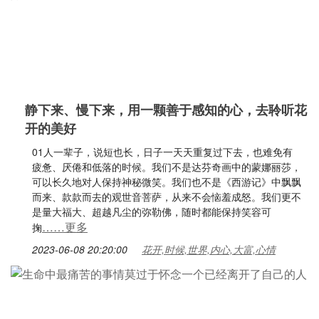
静下来、慢下来，用一颗善于感知的心，去聆听花
开的美好
01人一辈子，说短也长，日子一天天重复过下去，也难免有
疲惫、厌倦和低落的时候。我们不是达芬奇画中的蒙娜丽莎，
可以长久地对人保持神秘微笑。我们也不是《西游记》中飘飘
而来、款款而去的观世音菩萨，从来不会恼羞成怒。我们更不
是量大福大、超越凡尘的弥勒佛，随时都能保持笑容可
……更多
掬
2023-06-08 20:20:00
花开,时候,世界,内心,大富,心情