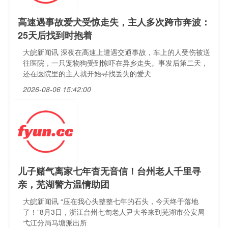
高速遇事故爱犬受惊走失，主人多次跨市奔波：
25天后找到时抱着
大皖新闻讯 深夜在高速上遭遇交通事故，车上的人受伤被送
往医院，一只宠物狗受到惊吓在异乡走失。事发后第二天，
还在医院里的主人就开始寻找丢失的爱犬
2026-08-06 15:42:00
儿子赌气离家七年杳无音信！台州老人千里寻
亲，芜湖警方温情助团
大皖新闻讯 “压在我心头整整七年的石头，今天终于落地
了！”8月3日，浙江台州七旬老人尹大爷来到芜湖市公安局
弋江分局马塘派出所