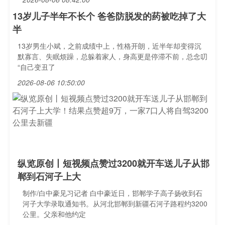
13岁儿子半年不长个 爸爸防脱发的药被吃掉了大
半
13岁男生小斌，之前成绩中上，性格开朗，近半年却变得沉
默寡言、失眠烦躁，总躲着家人，身高更是停滞不前，总念叨
“自己变丑了
2026-08-06 10:50:00
纵览原创丨短视频点赞过3200就开车送儿子从邯
郸到石河子上大
制作/白中豪见习记者 白中豪近日，邯郸学子高子扬收到石
河子大学录取通知书。从河北邯郸到新疆石河子路程约3200
公里。父亲和他约定