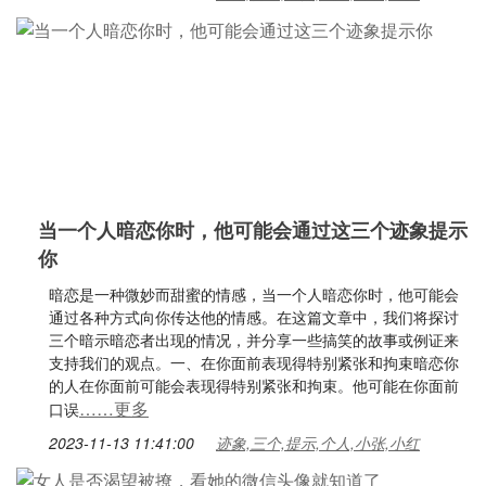
当一个人暗恋你时，他可能会通过这三个迹象提示
你
暗恋是一种微妙而甜蜜的情感，当一个人暗恋你时，他可能会
通过各种方式向你传达他的情感。在这篇文章中，我们将探讨
三个暗示暗恋者出现的情况，并分享一些搞笑的故事或例证来
支持我们的观点。一、在你面前表现得特别紧张和拘束暗恋你
的人在你面前可能会表现得特别紧张和拘束。他可能在你面前
……更多
口误
2023-11-13 11:41:00
迹象,三个,提示,个人,小张,小红