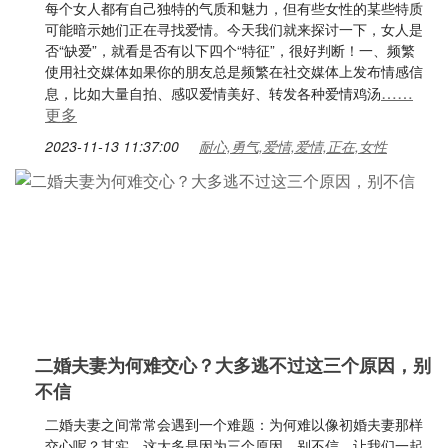
每个女人都有自己独特的气质和魅力，但有些女性的某些特质
可能暗示她们正在寻找爱情。今天我们就来探讨一下，女人是
否“缺爱”，就看是否有以下四个“特征”，很好判断！一、频繁
使用社交媒体如果你的朋友总是频繁在社交媒体上发布情感信
……
息，比如大量自拍、感叹爱情美好、转发各种爱情鸡汤
更多
2023-11-13 11:37:00
耐心,勇气,爱情,爱情,正在,女性
二婚夫妻为何难交心？大多逃不过这三个原因，别
不信
二婚夫妻之间常常会遇到一个难题：为何难以像初婚夫妻那样
交心呢？其实，这大多是因为三个原因，别不信，让我们一起