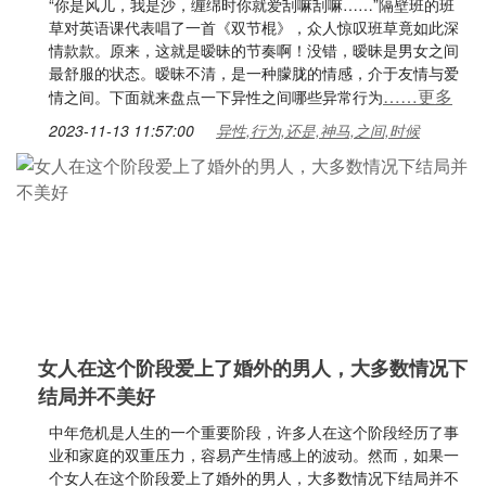
“你是风儿，我是沙，缠绵时你就爱刮嘛刮嘛……”隔壁班的班
草对英语课代表唱了一首《双节棍》，众人惊叹班草竟如此深
情款款。原来，这就是暧昧的节奏啊！没错，暧昧是男女之间
最舒服的状态。暧昧不清，是一种朦胧的情感，介于友情与爱
……更多
情之间。下面就来盘点一下异性之间哪些异常行为
2023-11-13 11:57:00
异性,行为,还是,神马,之间,时候
女人在这个阶段爱上了婚外的男人，大多数情况下
结局并不美好
中年危机是人生的一个重要阶段，许多人在这个阶段经历了事
业和家庭的双重压力，容易产生情感上的波动。然而，如果一
个女人在这个阶段爱上了婚外的男人，大多数情况下结局并不