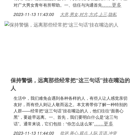
……更多
对广大男女青年有所帮助。一、信任与沟通首先
2023-11-13 11:43:00
大意,男女,对方,方式,上三,隐私
保持警惕，远离那些经常把“这三句话”挂在嘴边的
人
生活中，我们难免会遇到各种各样的人，有些人让人感觉亲切
友好，而有些人则让人敬而远之。本文将带你了解一种特别的
人群——经常把“这三句话”挂在嘴边的人，他们往往“面善心
黑”，要趁早远离。一、首先，我们要明白什么是“这三句
……更多
话”。通常来说，它们包括：“你怎么这么笨”
2023-11-13 11:44:00
批评,善心,观点,人际,言语,冲突