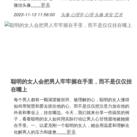
……更多
微信头像
2023-11-13 11:56:00
头像,心理学,心理,头像,来安,艺术
聪明的女人会把男人牢牢握在手里，而不是仅仅挂
在嘴上
每个男人都有一颗渴望被崇拜、被理解的心，聪明的女人懂得
如何用智慧和爱去抓住他的心。而不是仅仅把注意力放在他的
外表和事业上，挂在嘴边。今天，我们就来分享一些搞笑的例
子，看看聪明的女人如何用实际行动让男人心甘情愿地被她握
在手里。一、以柔克刚一个聪明的女人，她会用温柔和理解去
……更多
化解男人的压力和疲惫