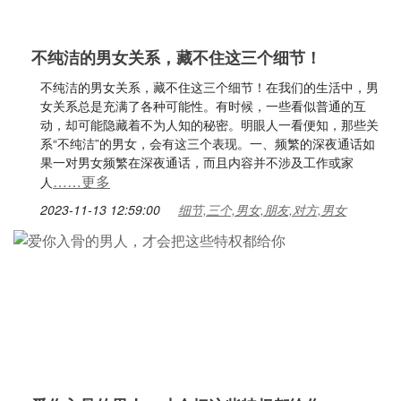
不纯洁的男女关系，藏不住这三个细节！
不纯洁的男女关系，藏不住这三个细节！在我们的生活中，男
女关系总是充满了各种可能性。有时候，一些看似普通的互
动，却可能隐藏着不为人知的秘密。明眼人一看便知，那些关
系“不纯洁”的男女，会有这三个表现。一、频繁的深夜通话如
果一对男女频繁在深夜通话，而且内容并不涉及工作或家
……更多
人
2023-11-13 12:59:00
细节,三个,男女,朋友,对方,男女