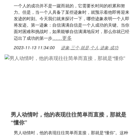
一个人的成功并不是一蹴而就的，它需要长时间的积累和努
力。但是，当一个人具备了某些迹象时，就预示着他即将迎来
发迹的时刻。今天我们就来探讨一下，哪些迹象表明一个人即
将发迹。第一迹象：自信满满自信是一个人成功的关键。当你
面对困难和挑战时，如果能够自信满满地应对，那么你就已经
……更多
迈出了成功的第一步
2023-11-13 11:34:00
迹象,三个,就是,个人,迹象,成功
男人动情时，他的表现往往简单而直接，那就是
“懂你”
男人动情时，他的表现往往简单而直接，那就是“懂你”。这种