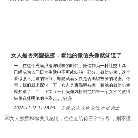
女人是否渴望被撩，看她的微信头像就知道了
一、在这个充满浪漫与暧昧的时代，微信作为一种社交工具，
已经成为人们日常生活中不可或缺的一部分。微信头像，这个
看似微不足道的细节，却隐藏着女性是否渴望被撩的秘密。今
天，我们就来探讨一下，女人是否渴望被撩，看她的微信头像
就知道了。二、正文（一）头像风格明艳如果一个女性的微信
……更多
头像选择明艳的色彩
2023-11-13 11:38:00
头像,女人,头像,女性,小张,男士