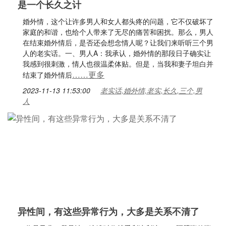
是一个长久之计
婚外情，这个让许多男人和女人都头疼的问题，它不仅破坏了
家庭的和谐，也给个人带来了无尽的痛苦和困扰。那么，男人
在结束婚外情后，是否还会想念情人呢？让我们来听听三个男
人的老实话。一、男人A：我承认，婚外情的那段日子确实让
我感到很刺激，情人也很温柔体贴。但是，当我和妻子坦白并
……更多
结束了婚外情后
2023-11-13 11:53:00
老实话,婚外情,老实,长久,三个,男
人
异性间，有这些异常行为，大多是关系不清了