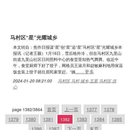
马村区“星”光耀城乡
本文转自：焦作日报谋“星”创“星”追“星”马村区“星”光耀城乡本
报讯（记者王颖）1月16日，雪后格外冷，但在马村区九里山
街道九里山社区日间照料中心的食堂里却热气腾腾。临近中
午，食堂厨师下好了饺子，网格员王淑月和赵敏麻利地用保温
……更多
饭盒装上饺子就往居民家里赶。“姨
2024-01-20 08:21:00
马村区,马村,城乡,五星,马村区,连
心
首页
上一页
1377
1378
page 1382/3864
1379
1380
1381
1383
1384
1385
1382
1386
1387
下一页
末页