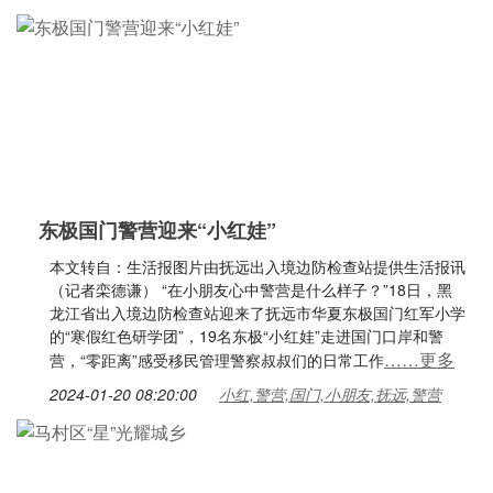
东极国门警营迎来“小红娃”
本文转自：生活报图片由抚远出入境边防检查站提供生活报讯
（记者栾德谦） “在小朋友心中警营是什么样子？”18日，黑
龙江省出入境边防检查站迎来了抚远市华夏东极国门红军小学
的“寒假红色研学团”，19名东极“小红娃”走进国门口岸和警
……更多
营，“零距离”感受移民管理警察叔叔们的日常工作
2024-01-20 08:20:00
小红,警营,国门,小朋友,抚远,警营