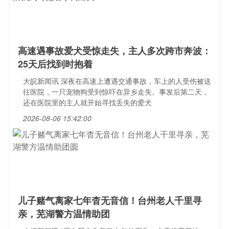
高速遇事故爱犬受惊走失，主人多次跨市奔波：
25天后找到时抱着
大皖新闻讯 深夜在高速上遭遇交通事故，车上的人受伤被送
往医院，一只宠物狗受到惊吓在异乡走失。事发后第二天，
还在医院里的主人就开始寻找丢失的爱犬
2026-08-06 15:42:00
儿子赌气离家七年杳无音信！台州老人千里寻
亲，芜湖警方温情助团