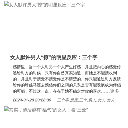
女人默许男人“撩”的明显反应：三个字
感情里，当一个人对另一个人产生好感，并且把内心的感受传
递给对方的时候，只有你自己真实知道，而她是不能接收到
的，并且对于接受不接受你是不清楚的。你只能通过对方反馈
给你的蛛丝马迹去预估你们之间的关系是否有能发展成为伴侣
……更多
的可能，不过这一点，存在于她不确定对你的喜欢
2024-01-20 20:28:00
三个字,反应,三个,男人,女人,女人