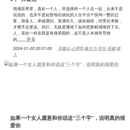
情感世界里，喜欢一个人，并选择和一个人在一起，从来不是
说说的，也并不是短暂地在彼此的人生中当个惊鸿一瞥的过
客，很多人，幸福遇到，美满长久，彼此相依，经受住考验，
才携手走更远。你们，无疑是懂得了如何把新鲜感维持下去。
人，喜欢一样东西是有保质期的，这不是人本身所导致
……更多
的
2024-01-20 20:31:00
关键点,心理学,吸引力,交往,关键,情
人
如果一个女人愿意和你说这“三个字”，说明真的很
爱你