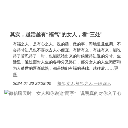
其实，越活越有“福气”的女人，看“三处”
有福之人，是有心之人。说的话，做的事，即地道且低调。不
会得寸进尺也不喜欢占人小便宜。有情有义，有往有来，能吃
得了苦忍得了一时，也能该站出来的时候懂得进退的分寸。生
活里，通过面对人生的各种分叉路口，部分女人的人生阅历和
……更
为人处世的逐渐成熟，都是她们有福的基础。越往后
多
2024-01-20 20:29:00
福气,女人,福气,之人,一码,远见