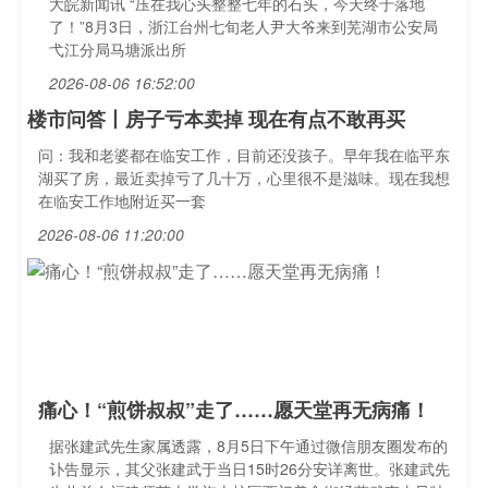
大皖新闻讯 “压在我心头整整七年的石头，今天终于落地
了！”8月3日，浙江台州七旬老人尹大爷来到芜湖市公安局
弋江分局马塘派出所
2026-08-06 16:52:00
楼市问答丨房子亏本卖掉 现在有点不敢再买
问：我和老婆都在临安工作，目前还没孩子。早年我在临平东
湖买了房，最近卖掉亏了几十万，心里很不是滋味。现在我想
在临安工作地附近买一套
2026-08-06 11:20:00
痛心！“煎饼叔叔”走了……愿天堂再无病痛！
据张建武先生家属透露，8月5日下午通过微信朋友圈发布的
讣告显示，其父张建武于当日15时26分安详离世。张建武先