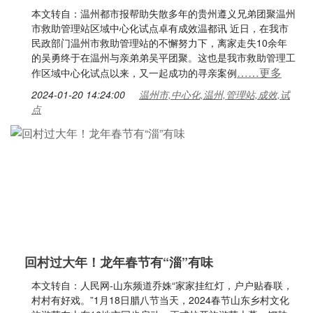
本文转自：温州都市报帮助失散多年的贵州遵义兄弟团聚温州
市救助管理站区域中心化试点卓有成效温都讯 近日，在我市
民政部门温州市救助管理站的不懈努力下，离家走失10余年
的吴勇终于在温州与亲弟弟吴平团聚。这也是我市救助管理工
……更多
作区域中心化试点以来，又一起成功的寻亲案例
2024-01-20 14:24:00
温州市,中心化,温州,管理站,成效,试
点
回村过大年！龙年春节有“淄”有味
本文转自：人民网-山东频道乔姝“家家挂红灯，户户贴春联，
村村有好戏。”1月18日腊八节当天，2024春节山东乡村文化