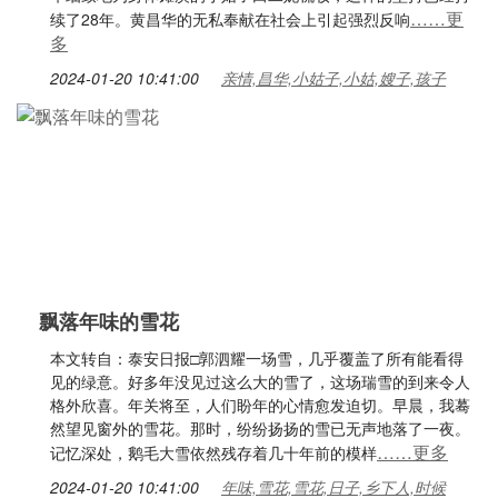
……更
续了28年。黄昌华的无私奉献在社会上引起强烈反响
多
2024-01-20 10:41:00
亲情,昌华,小姑子,小姑,嫂子,孩子
飘落年味的雪花
本文转自：泰安日报□郭泗耀一场雪，几乎覆盖了所有能看得
见的绿意。好多年没见过这么大的雪了，这场瑞雪的到来令人
格外欣喜。年关将至，人们盼年的心情愈发迫切。早晨，我蓦
然望见窗外的雪花。那时，纷纷扬扬的雪已无声地落了一夜。
……更多
记忆深处，鹅毛大雪依然残存着几十年前的模样
2024-01-20 10:41:00
年味,雪花,雪花,日子,乡下人,时候