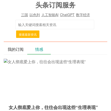
头条订阅服务
三国
以色列
人工智能AI
ChatGPT
数字经济
搜索最新资讯
我的订阅
情感
女人彻底爱上你，往往会出现这些“生理表现”