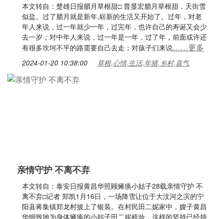
本文转自：楚雄日报腊月草根甜□ 普显宏腊月草根甜，天街雪
似盐。过了腊月就是新年,崭新的生活又开始了。过年，对老
年人来说，过一年就少一年，过完年，也许自己的寿诞又会少
去一岁；对中年人来说，过一年是一年，过了年，前面或许还
……更多
有很多坎坷不平的路需要自己去走；对孩子们来说
2024-01-20 10:38:00
草根,心情,生活,年猪,乡村,喜气
亲情守护 不离不弃
本文转自：泰安日报黄昌华照顾瘫痪小姑子28载亲情守护 不
离不弃□记者 郑凯1月16日，一场降雪让位于大汶河之滨的宁
阳县蒋集镇郑龙村披上了银装。在村民田二妮家中，嫂子黄昌
华细致地为身体瘫痪的小姑子田二妮梳妆，这样的坚持已经持