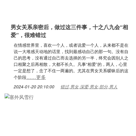
男女关系亲密后，做过这三件事，十之八九会“相
爱”，很难错过
在情感世界里，喜欢一个人，或者说爱一个人，从来都不是在
说一大堆感天动地的话里，找到最感动自己的那一句。没有自
己的思考，没有通过自己而去选择的另一半，终究会因别人之
口相聚之后再相散，大都不长久。凡事“相爱”的，两人，心里
一定是想了，念了不住一两遍的。尤其在男女关系暧昧后的这
……更多
个阶段
2024-01-20 20:10:00
错过,男女,深爱,男女,部分,男人