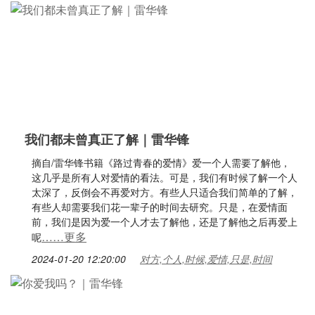
我们都未曾真正了解｜雷华锋
摘自/雷华锋书籍《路过青春的爱情》爱一个人需要了解他，
这几乎是所有人对爱情的看法。可是，我们有时候了解一个人
太深了，反倒会不再爱对方。有些人只适合我们简单的了解，
有些人却需要我们花一辈子的时间去研究。只是，在爱情面
前，我们是因为爱一个人才去了解他，还是了解他之后再爱上
……更多
呢
2024-01-20 12:20:00
对方,个人,时候,爱情,只是,时间