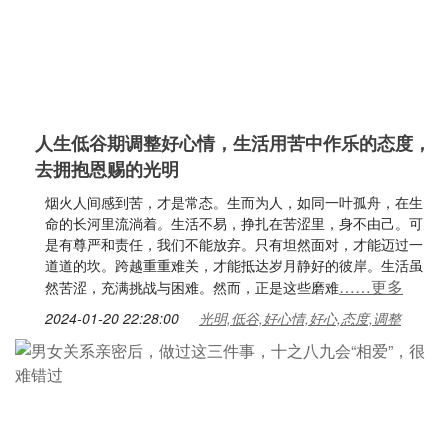
人生低谷期调整好心情，生活用苦中作乐的态度，
去拥抱恩赐的光明
烟火人间感到苦，才是常态。生而为人，如同一叶孤舟，在生
命的长河里流淌着。生活不易，挣扎在苦涩里，身不由己。可
是有尊严和责任，我们不能放弃。只有坦然面对，才能迈过一
道道的坎。跨越重重难关，才能抵达岁月静好的彼岸。 生活虽
……更多
然苦涩，充满挑战与困难。然而，正是这些磨难
2024-01-20 22:28:00
光明,低谷,好心情,好心,态度,调整