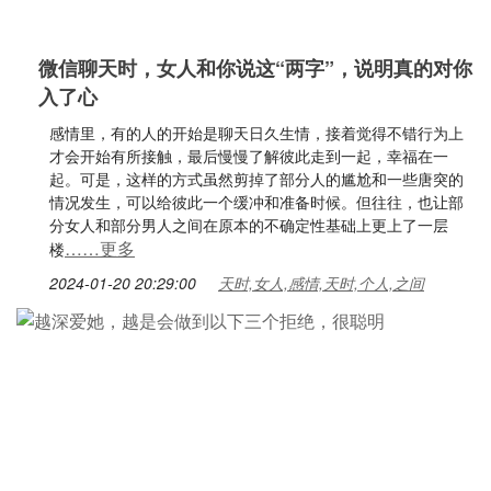
微信聊天时，女人和你说这“两字”，说明真的对你
入了心
感情里，有的人的开始是聊天日久生情，接着觉得不错行为上
才会开始有所接触，最后慢慢了解彼此走到一起，幸福在一
起。可是，这样的方式虽然剪掉了部分人的尴尬和一些唐突的
情况发生，可以给彼此一个缓冲和准备时候。但往往，也让部
分女人和部分男人之间在原本的不确定性基础上更上了一层
……更多
楼
2024-01-20 20:29:00
天时,女人,感情,天时,个人,之间