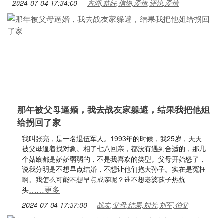
2024-07-04 17:34:00
东湖,越好,信物,爱情,评论,爱情
那年被父母逼婚，我去战友家躲避，结果我把他姐
给拐回了家
我叫张亮，是一名退伍军人。1993年的时候，我25岁，天天
被父母逼着找对象。相了七八回亲，都没有遇到合适的，那几
个姑娘都是娇娇弱弱的，不是我喜欢的类型。父母开始怒了，
说我分明是不想早点结婚，不想让他们抱大孙子。实在是冤枉
啊。我怎么可能不想早点成亲呢？谁不想老婆孩子热炕
……更多
头
2024-07-04 17:37:00
战友,父母,结果,刘芳,刘军,伯父