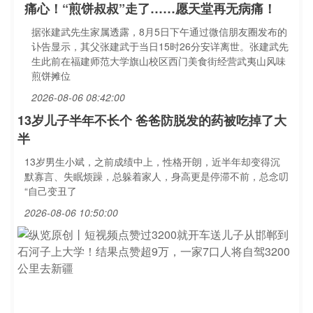
痛心！“煎饼叔叔”走了……愿天堂再无病痛！
据张建武先生家属透露，8月5日下午通过微信朋友圈发布的
讣告显示，其父张建武于当日15时26分安详离世。张建武先
生此前在福建师范大学旗山校区西门美食街经营武夷山风味
煎饼摊位
2026-08-06 08:42:00
13岁儿子半年不长个 爸爸防脱发的药被吃掉了大
半
13岁男生小斌，之前成绩中上，性格开朗，近半年却变得沉
默寡言、失眠烦躁，总躲着家人，身高更是停滞不前，总念叨
“自己变丑了
2026-08-06 10:50:00