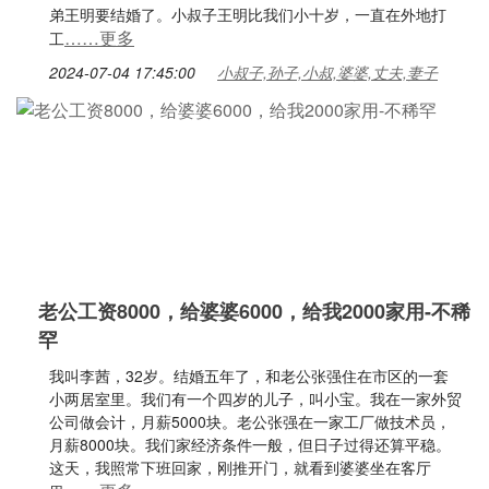
弟王明要结婚了。小叔子王明比我们小十岁，一直在外地打
……更多
工
2024-07-04 17:45:00
小叔子,孙子,小叔,婆婆,丈夫,妻子
老公工资8000，给婆婆6000，给我2000家用-不稀
罕
我叫李茜，32岁。结婚五年了，和老公张强住在市区的一套
小两居室里。我们有一个四岁的儿子，叫小宝。我在一家外贸
公司做会计，月薪5000块。老公张强在一家工厂做技术员，
月薪8000块。我们家经济条件一般，但日子过得还算平稳。
这天，我照常下班回家，刚推开门，就看到婆婆坐在客厅