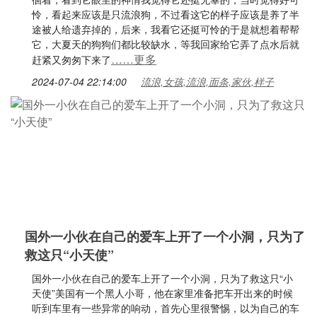
怜，看起来应该是只流浪狗，不过看这它的样子应该是养了半
途被人给遗弃掉的，后来，我看它还挺可怜的于是就想着帮帮
它，大夏天的狗狗们都比较缺水，等我回家给它弄了点水后就
……更多
赶紧又匆匆下来了
2024-07-04 22:14:00
流浪,女孩,流浪,面条,家伙,样子
国外一小伙在自己的爱车上开了一个小洞，只为了
救这只“小天使”
国外一小伙在自己的爱车上开了一个小洞，只为了救这只“小
天使”美国有一个黑人小哥，他在家里准备把车开出来的时候
听到车里有一些异常的响动，首先心里很警惕，以为自己的车