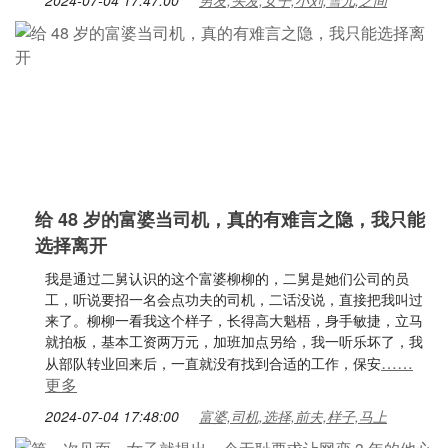
2024-07-04 17:47:00
男友,头发,女子,小刘,雪儿,之间
给 48 岁的富婆当司机，真的有难言之隐，我只能
选择离开
我是通过二舅认识的这个富婆柳柳的，二舅是她们公司的员
工，听说要招一名会点功夫的司机，二话没说，直接把我叫过
来了。柳柳一看我这个样子，长得高大魁梧，身手敏捷，立马
就拍板，基本工资两万元，加班加点另给，我一听乐坏了，我
……
从部队转业回来后，一直就没有找到合适的工作，保安
更多
2024-07-04 17:48:00
富婆,司机,选择,前夫,样子,马上