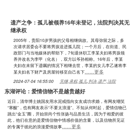
遗产之争：孤儿被领养16年未登记，法院判决其无
继承权
2005年，贵阳10岁男孩的父母相继病故。其母弥留之际，多
次请求居委会不要将男孩送进孤儿院；一个月后，在街道、民
政部门与当地媒体的帮助下，7旬退休职工李某夫妇将男孩领
养并改名为李甲（化名），双方以爷孙相称。16年后，李某
夫妇在未留下遗嘱的情况下相继去世，李某的女儿李乙遂将李
……更多
某夫妇名下财产及房屋转移至自己名下
2024-07-04 16:55:00
无继,承权,孤儿,判决,遗产,法院
东湖评论：爱情信物不是越贵越好
近日，清华博士姚国友用水泥戒指向女友成功求婚，有网友嘲笑
“寒酸”，也有网友表示“不要太浪漫”。不知从何时起，爱情信物已
跳出“金玉”圈，开始崇尚个性张扬与品质生活，因为于相爱的彼
此，他们在意的是爱情信物中情感价值的含量，以及信物所见证
……更多
的专属于彼此的浪漫爱情故事