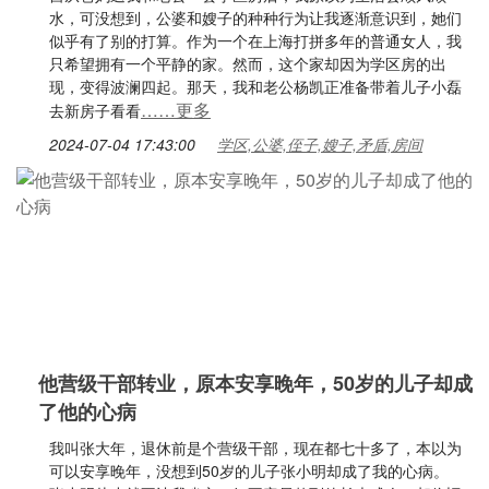
水，可没想到，公婆和嫂子的种种行为让我逐渐意识到，她们
似乎有了别的打算。作为一个在上海打拼多年的普通女人，我
只希望拥有一个平静的家。然而，这个家却因为学区房的出
现，变得波澜四起。那天，我和老公杨凯正准备带着儿子小磊
……更多
去新房子看看
2024-07-04 17:43:00
学区,公婆,侄子,嫂子,矛盾,房间
他营级干部转业，原本安享晚年，50岁的儿子却成
了他的心病
我叫张大年，退休前是个营级干部，现在都七十多了，本以为
可以安享晚年，没想到50岁的儿子张小明却成了我的心病。