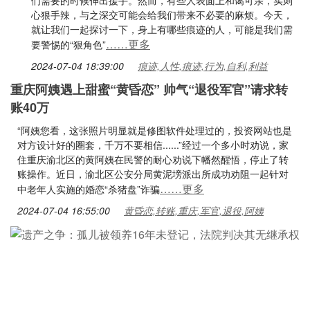
们需要的时候伸出援手。然而，有些人表面上和蔼可亲，实则
心狠手辣，与之深交可能会给我们带来不必要的麻烦。今天，
就让我们一起探讨一下，身上有哪些痕迹的人，可能是我们需
……更多
要警惕的“狠角色”
2024-07-04 18:39:00
痕迹,人性,痕迹,行为,自利,利益
重庆阿姨遇上甜蜜“黄昏恋” 帅气“退役军官”请求转
账40万
“阿姨您看，这张照片明显就是修图软件处理过的，投资网站也是
对方设计好的圈套，千万不要相信......”经过一个多小时劝说，家
住重庆渝北区的黄阿姨在民警的耐心劝说下幡然醒悟，停止了转
账操作。近日，渝北区公安分局黄泥塝派出所成功劝阻一起针对
……更多
中老年人实施的婚恋“杀猪盘”诈骗
2024-07-04 16:55:00
黄昏恋,转账,重庆,军官,退役,阿姨