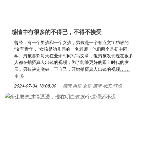
感情中有很多的不得已，不得不接受
曾经，有一个男孩和一个女孩，男孩是一个有点文字功底的
“文艺青年，”女孩是幼儿园的一名老师，他们两个是初中同
学。男孩喜欢每天在业余时间写写文章，但男孩发现现在很多
人都在拍摄真人出镜的视频，为了能够更好的跟上时代的发
……
展，男孩决定突破一下自己，开始拍摄真人出镜的视频
更多
2024-07-04 18:08:00
感情,男孩,女孩,感情,状态,订婚