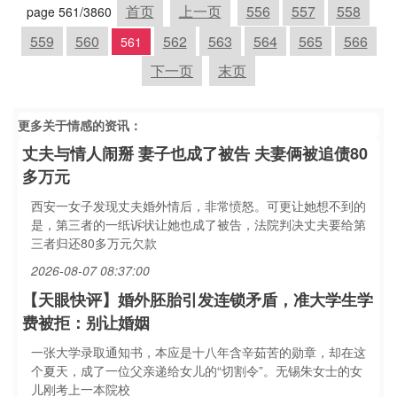
首页
上一页
556
557
558
page 561/3860
559
560
562
563
564
565
566
561
下一页
末页
更多关于
情感
的资讯：
丈夫与情人闹掰 妻子也成了被告 夫妻俩被追债80
多万元
西安一女子发现丈夫婚外情后，非常愤怒。可更让她想不到的
是，第三者的一纸诉状让她也成了被告，法院判决丈夫要给第
三者归还80多万元欠款
2026-08-07 08:37:00
【天眼快评】婚外胚胎引发连锁矛盾，准大学生学
费被拒：别让婚姻
一张大学录取通知书，本应是十八年含辛茹苦的勋章，却在这
个夏天，成了一位父亲递给女儿的“切割令”。无锡朱女士的女
儿刚考上一本院校