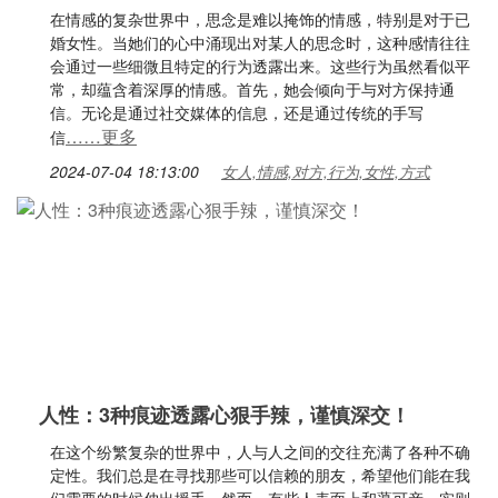
在情感的复杂世界中，思念是难以掩饰的情感，特别是对于已
婚女性。当她们的心中涌现出对某人的思念时，这种感情往往
会通过一些细微且特定的行为透露出来。这些行为虽然看似平
常，却蕴含着深厚的情感。首先，她会倾向于与对方保持通
信。无论是通过社交媒体的信息，还是通过传统的手写
……更多
信
2024-07-04 18:13:00
女人,情感,对方,行为,女性,方式
人性：3种痕迹透露心狠手辣，谨慎深交！
在这个纷繁复杂的世界中，人与人之间的交往充满了各种不确
定性。我们总是在寻找那些可以信赖的朋友，希望他们能在我