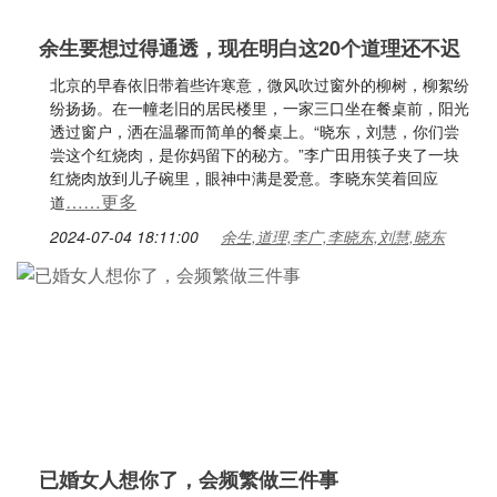
余生要想过得通透，现在明白这20个道理还不迟
北京的早春依旧带着些许寒意，微风吹过窗外的柳树，柳絮纷
纷扬扬。在一幢老旧的居民楼里，一家三口坐在餐桌前，阳光
透过窗户，洒在温馨而简单的餐桌上。“晓东，刘慧，你们尝
尝这个红烧肉，是你妈留下的秘方。”李广田用筷子夹了一块
红烧肉放到儿子碗里，眼神中满是爱意。李晓东笑着回应
……更多
道
2024-07-04 18:11:00
余生,道理,李广,李晓东,刘慧,晓东
已婚女人想你了，会频繁做三件事