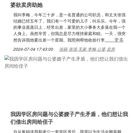
婆欲卖房助她
我叫李梅，今年三十岁，是一名普通的公司职员，和丈夫张强
结婚已经五年了。我们有一个可爱的儿子，叫乐乐。今年，强
的事业蒸蒸日上，经常出差，家里的大小事务大多落在我一个
人身上。虽然辛苦，但我总是尽力维持家庭和睦。一天，强突
……更多
然告诉我他要出差一个星期。我照例帮他收拾行李
2024-07-04 17:43:00
张丽,张强,无家,李梅,公婆,卖房
我因学区房问题与公婆嫂子产生矛盾，他们想让我
们借出房间给侄子
自从爸妈送我和老公一套学区房后，我原以为生活会顺风顺