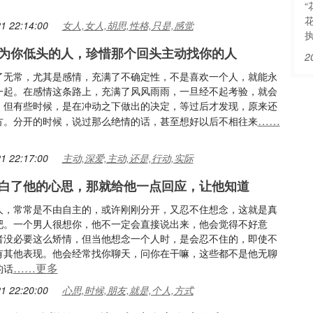
1 22:14:00
女人,女人,胡思,性格,只是,感觉
为你低头的人，珍惜那个回头主动找你的人
2
了无常，尤其是感情，充满了不确定性，不是喜欢一个人，就能永
一起。在感情这条路上，充满了风风雨雨，一旦经不起考验，就会
，但有些时候，是在冲动之下做出的决定，等过后才发现，原来还
……
方。分开的时候，说过那么绝情的话，甚至想好以后不相往来
1 22:17:00
主动,深爱,主动,还是,行动,实际
白了他的心思，那就给他一点回应，让他知道
人，常常是不由自主的，或许刚刚分开，又忍不住想念，这就是真
吧。一个男人很想你，他不一定会直接说出来，他会觉得不好意
者没必要这么矫情，但当他想念一个人时，是会忍不住的，即使不
有其他表现。他会经常找你聊天，问你在干嘛，这些都不是他无聊
……更多
的话
1 22:20:00
心思,时候,朋友,就是,个人,方式