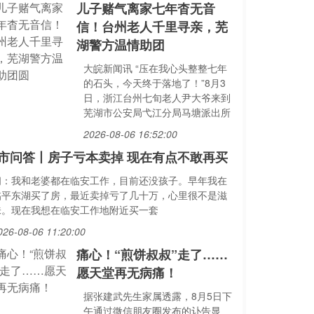
儿子赌气离家七年杳无音
信！台州老人千里寻亲，芜
湖警方温情助团
大皖新闻讯 “压在我心头整整七年
的石头，今天终于落地了！”8月3
日，浙江台州七旬老人尹大爷来到
芜湖市公安局弋江分局马塘派出所
2026-08-06 16:52:00
市问答丨房子亏本卖掉 现在有点不敢再买
问：我和老婆都在临安工作，目前还没孩子。早年我在
临平东湖买了房，最近卖掉亏了几十万，心里很不是滋
味。现在我想在临安工作地附近买一套
026-08-06 11:20:00
痛心！“煎饼叔叔”走了……
愿天堂再无病痛！
据张建武先生家属透露，8月5日下
午通过微信朋友圈发布的讣告显