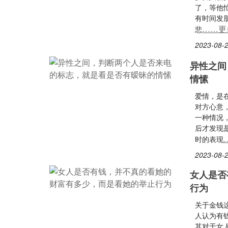
了，等他
有时间发
……更
悲
2023-08-2
异性之间
情愫
爱情，是
对方心意
一种情况
后才发现
时的表现
2023-08-2
女人是否
行为
关于金钱
人认为有
其对于女