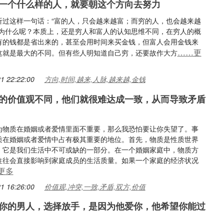
一个什么样的人，就要朝这个方向去努力
听过这样一句话：“富的人，只会越来越富；而穷的人，也会越来越
是为什么呢？本质上，还是穷人和富人的认知思维不同，在穷人的概
有的钱都是省出来的，甚至会用时间来买金钱，但富人会用金钱来
……更
这就是最大的不同。但有些人明知道自己穷，还要故作大方
1 22:22:00
方向,时间,越来,人脉,越来越,金钱
的价值观不同，他们就很难达成一致，从而导致矛盾
为物质在婚姻或者爱情里面不重要，那么我恐怕要让你失望了。事
质在婚姻或者爱情中占有极其重要的地位。首先，物质是性质世界
，它是我们生活中不可或缺的一部分。在一个婚姻家庭中，物质方
往往会直接影响到家庭成员的生活质量。如果一个家庭的经济状况
更多
1 16:26:00
价值观,冲突,一致,矛盾,双方,价值
你的男人，选择放手，是因为他爱你，他希望你能过