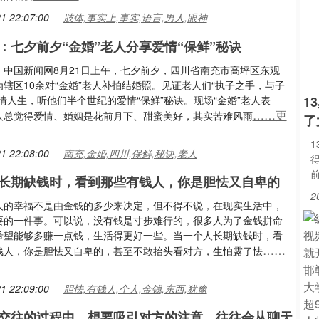
1 22:07:00
肢体,事实上,事实,语言,男人,眼神
：七夕前夕“金婚”老人分享爱情“保鲜”秘诀
：中国新闻网8月21日上午，七夕前夕，四川省南充市高坪区东观
辖区10余对“金婚”老人补拍结婚照。见证老人们“执子之手，与子
情人生，听他们半个世纪的爱情“保鲜”秘诀。现场“金婚”老人表
1
……更
人总觉得爱情、婚姻是花前月下、甜蜜美好，其实苦难风雨
了
1 22:08:00
南充,金婚,四川,保鲜,秘诀,老人
长期缺钱时，看到那些有钱人，你是胆怯又自卑的
2
人的幸福不是由金钱的多少来决定，但不得不说，在现实生活中，
要的一件事。可以说，没有钱是寸步难行的，很多人为了金钱拼命
希望能够多赚一点钱，生活得更好一些。当一个人长期缺钱时，看
……
钱人，你是胆怯又自卑的，甚至不敢抬头看对方，生怕露了怯
1 22:09:00
胆怯,有钱人,个人,金钱,东西,犹豫
交往的过程中，想要吸引对方的注意，往往会从聊天