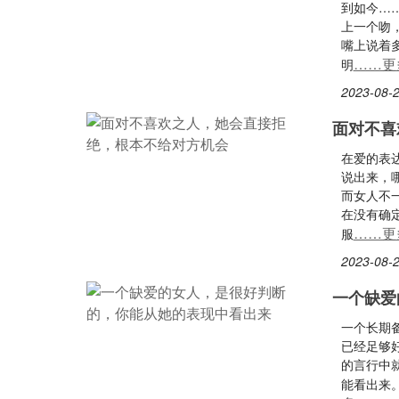
到如今…
上一个吻
嘴上说着
……更
明
2023-08-2
面对不喜
在爱的表
说出来，
而女人不
在没有确
……更
服
2023-08-2
一个缺爱
一个长期
已经足够
的言行中
能看出来