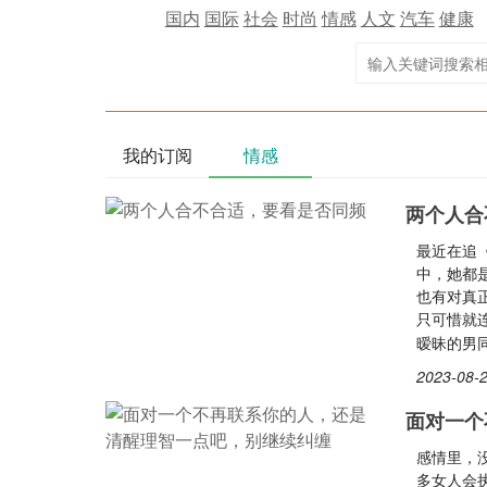
国内
国际
社会
时尚
情感
人文
汽车
健康
我的订阅
情感
两个人合
最近在追
中，她都
也有对真
只可惜就
暧昧的男
2023-08-2
面对一个
感情里，
多女人会