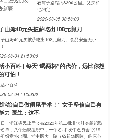
石河子路程约3200公里。父亲和
他约定
2026-08-05 08:58:00
子山姆40元买披萨吃出108元剪刀
女子山姆40元买披萨吃出108元剪刀。食品安全无小
事！
026-08-04 21:59:00
活小百科 | 每天“喝两杯”的代价，远比你想
的可怕！
生活小百科
026-08-04 11:33:00
我能给自己做阑尾手术！” 女子坚信自己有
能力 医生：这不
近日，浙江省民政厅公布2026年第二批非法社会组织取
缔名单，八个违规组织中，一个名叫“吹牛逼协会”的非
法组织意外出圈。浙中医大二院（省新华医院）临床心