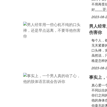
不用再受
……更
好
2023-08-2
男人经常
伤害你
每个人，都
无关紧要
口头禅，
虽然说，
格是怎样
2023-08-2
事实上，
真心爱一
不同以往
你们之间
他的身体
你毫无距