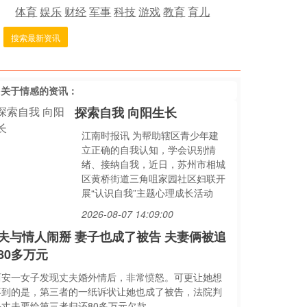
体育
娱乐
财经
军事
科技
游戏
教育
育儿
搜索最新资讯
多关于
情感
的资讯：
探索自我 向阳生长
江南时报讯 为帮助辖区青少年建
立正确的自我认知，学会识别情
绪、接纳自我，近日，苏州市相城
区黄桥街道三角咀家园社区妇联开
展“认识自我”主题心理成长活动
2026-08-07 14:09:00
夫与情人闹掰 妻子也成了被告 夫妻俩被追
80多万元
西安一女子发现丈夫婚外情后，非常愤怒。可更让她想
不到的是，第三者的一纸诉状让她也成了被告，法院判
决丈夫要给第三者归还80多万元欠款