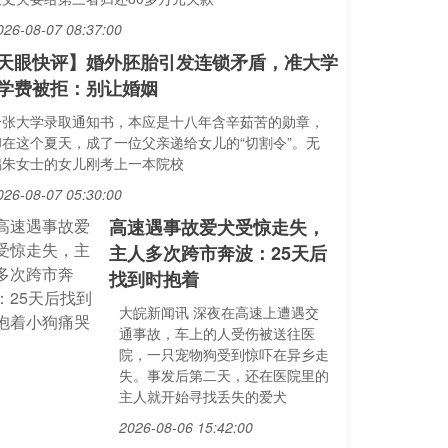
026-08-07 08:37:00
天眼快评】婚外胚胎引发连锁矛盾，准大学
学费被拒：别让婚姻
一张大学录取通知书，本应是十八年含辛茹苦的勋章，
却在这个夏天，成了一位父亲递给女儿的“切割令”。无
锡朱女士的女儿刚考上一本院校
026-08-07 05:30:00
高速遇事故爱犬受惊走失，
主人多次跨市奔波：25天后
找到时抱着
大皖新闻讯 深夜在高速上遭遇交
通事故，车上的人受伤被送往医
院，一只宠物狗受到惊吓在异乡走
失。事发后第二天，还在医院里的
主人就开始寻找丢失的爱犬
2026-08-06 15:42:00