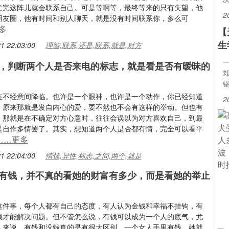
忙完这阵儿就会联系自己。可是等啊等，最终等来的只有失望，他
2
朋友圈，他有时间和别人聊天，就是没有时间联系你，多么可
多
【
生
1 22:03:00
理智,联系,还是,联系,就是,对方
，判断两个人是否来电的标志，就是看是否有暧昧的
在不经意间降临。也许是一个眼神，也许是一个动作，你已经知道
2
，原来那就是发自内心的爱，要不然也不会有这样的举动。但也有
，那就是在不确定对方心意时，往往会误以为对方喜欢自己，到最
是自作多情罢了。其实，想知道两个人是否都有情，完全可以看平
……更多
1 22:04:00
情愫,异性,标志,之间,两个,就是
有钱，并不真的看她的财富有多少，而是看她的举止
这件事，每个人都有自己的态度，有人认为金钱和幸福不挂钩，有
钱才能解决问题。但不管怎么说，有钱可以成为一个人的底气，尤
人来说，有钱和没钱真的是有很大区别。一个女人手里有钱，她就