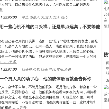
别人的气，自己想买什么就买什么，也可以发展自己的兴趣爱
多
1 22:05:00
举止,而是,行为,女人,女人,仪态
用一些心机不纯的口头禅，还是早点远离，不要等他
有自己喜欢用的口头禅，诸如一些“是了”“嗯嗯”之类的表达，那是
的，只是个人习惯而已。但有一些人，表面看起来，他也只是使用
实际上，他是心机不纯，不懂得照顾别人情绪，只顾自己的心情。
楼
只是一句平时说惯了的话，但从这些语言中，也能看出一个人的性
……更多
的
1 22:07:00
口头禅,心机,口头,早点,常用,还是
一个男人真的动了心，他的肢体语言就会告诉你
2
个人，会情不自禁，不管是他的眼神，还是他的身体，都会有一些
的反应。只要和你在一起，他的眼神都会看向你在的方向，期待着
的眼神交流，有时他也不想这么明目张胆，可就是忍不住。同时，
也在向你靠近，不管什么时候，他都想离你更近一些，这样才能和
……更多
离的相爱