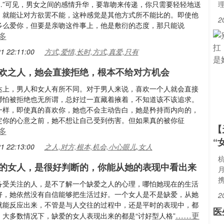
…”可见，男女之间的感情升华，要靠吻来传递，你只需要轻轻地送
，就能让对方欲罢不能，这种感觉是其他方式所不能比的。即使他
2
多么爱你，但要是亲吻这件事上，他是敷衍的态度，那只能说
多
1 22:11:00
方式,爱情,长时,方式,真爱,只有
欢之人，她会直接拒绝，根本不给对方机会
达上，男人和女人有所不同。对于男人来说，喜欢一个人就会直接
哪怕被拒绝也无所谓，总好过一直藏着掖着，不知道该不该追求。
一样，即使真的喜欢你，她也不会主动告白，她是矜持而内向的，
定你的心意之前，她不想让自己受到伤害。但如果真的被你征
【
多
“
1 22:13:00
之人,对方,根本,机会,小心眼儿,女人
的女人，是很好判断的，你能从她的表现中看出来
备受关注的人，是不了解一个缺爱之人的心理，哪怕她现在的生活
好，她依然没有自信能够把生活过好。一个女人是不是缺爱，从她
2
就能反应出来，不管是与人交往的过程中，还是平时的表现中，都
医
……更
。大多数情况下，缺爱的女人表现出来的都是“讨好型人格”