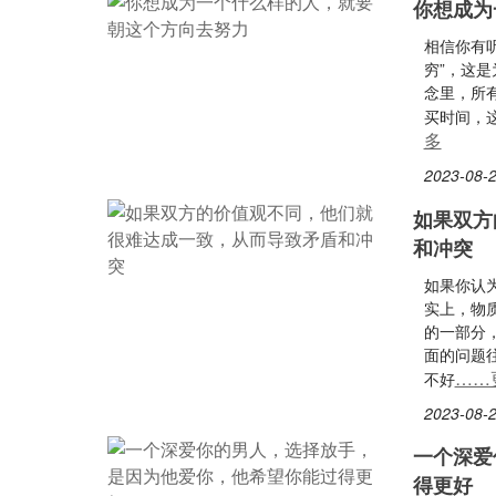
你想成为
相信你有
穷”，这
念里，所
买时间，
多
2023-08-2
如果双方
和冲突
如果你认
实上，物
的一部分
面的问题
……
不好
2023-08-2
一个深爱
得更好