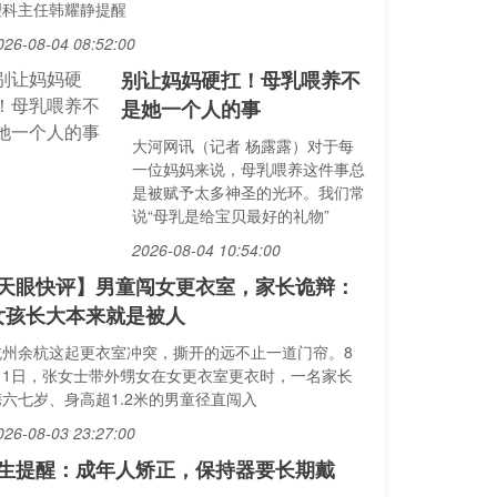
理科主任韩耀静提醒
026-08-04 08:52:00
别让妈妈硬扛！母乳喂养不
是她一个人的事
大河网讯（记者 杨露露）对于每
一位妈妈来说，母乳喂养这件事总
是被赋予太多神圣的光环。我们常
说“母乳是给宝贝最好的礼物”
2026-08-04 10:54:00
天眼快评】男童闯女更衣室，家长诡辩：
女孩长大本来就是被人
杭州余杭这起更衣室冲突，撕开的远不止一道门帘。8
月1日，张女士带外甥女在女更衣室更衣时，一名家长
携六七岁、身高超1.2米的男童径直闯入
026-08-03 23:27:00
生提醒：成年人矫正，保持器要长期戴