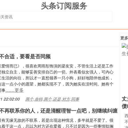
头条订阅服务
更
不合适，要看是否同频
《爱情而已》，很喜欢周雨彤饰演的梁友安，不管生活上还是工作
是独立自主，能够妥善安排自己的一切。外表看似女强人，可内心
正生活的向往，所以才一直想领养一只小狗，好好地陪伴他成长，
连这一点小小的愿望，她都实现不了，因为她实在没时间。她有个
……更多
同事
丈
1 22:02:00
两个,奈特,两个,还是,对方,同事
债
不再联系你的人，还是清醒理智一点吧，别继续纠缠
没有无缘无故的不联系，若是出现这种情况，多半就是不爱了。很
执着于这一点，总以为对方还在爱着，只不过是因为一些事情耽搁