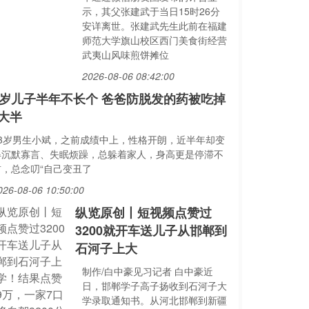
示，其父张建武于当日15时26分
安详离世。张建武先生此前在福建
师范大学旗山校区西门美食街经营
武夷山风味煎饼摊位
2026-08-06 08:42:00
3岁儿子半年不长个 爸爸防脱发的药被吃掉
大半
13岁男生小斌，之前成绩中上，性格开朗，近半年却变
得沉默寡言、失眠烦躁，总躲着家人，身高更是停滞不
前，总念叨“自己变丑了
026-08-06 10:50:00
纵览原创丨短视频点赞过
3200就开车送儿子从邯郸到
石河子上大
制作/白中豪见习记者 白中豪近
日，邯郸学子高子扬收到石河子大
学录取通知书。从河北邯郸到新疆