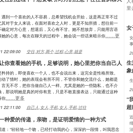
，遇到一个喜欢的人不容易，总希望找机会开始，这是再正常不过
尤其对于女人来说，在面对喜欢之人时，更是不知所措，想往前一
女
不确定对方心意，想退后，又心有不甘。她不想放弃，只能用言语
……更
解她的心意，每次在聊天的过程中，她会说一些话来暗示你
1 22:09:00
交往,对方,两个,过程,心意,就是
2
生
让你查看她的手机，足够说明，她心里把你当自己人
象
是矜持的，即使喜欢一个人，也不会说出来，这完全是性格所致。
的动了情时，她的表现会有所不同，不管你和她交流什么，她都是
，言无不尽，把你当做自己人一样。尤其是她的一些隐私，也不介
2
触，那说明她是真的对你有意，只是不敢直接表达，只能通过这种
……更多
诉你
“
超
1 22:11:00
自己人,女人,手机,女人,手机,过往
一种爱的传递，亲吻，是证明爱情的一种方式
唱道：“轻轻地一个吻，已经打动我的心，深深的一段情，叫我思念