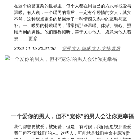
在这个纷繁复杂的世界里，每个人都在用自己的方式寻找爱与
温暖。有人说，一个暖男的背后，一定有个矫情的女人，其实
不然，这种观点更多的是揭示了一种情感关系中的互动与互
补。一、暖男的特质暖男，通常指那些温暖、体贴、细心、照
顾周到的男性。他们懂得倾听，善于关心他人，愿意为他人着
……更多
想
2023-11-15 20:31:00
背后,女人,情感,女人,支持,背后
一个爱你的男人，但不“宠你”的男人会让你更幸福
我们都想要被爱，被宠爱，但是，有时候，我们会忽视那些爱
我们但不“宠我们”的人。这些人，可能就是我们生命中最珍贵