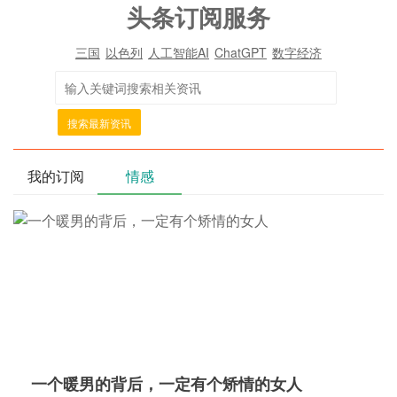
头条订阅服务
三国
以色列
人工智能AI
ChatGPT
数字经济
搜索最新资讯
我的订阅
情感
一个暖男的背后，一定有个矫情的女人