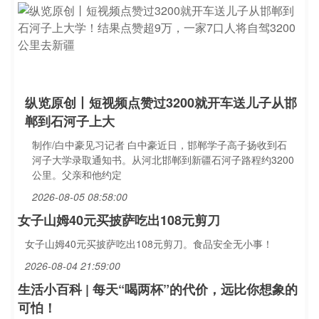
纵览原创丨短视频点赞过3200就开车送儿子从邯
郸到石河子上大
制作/白中豪见习记者 白中豪近日，邯郸学子高子扬收到石
河子大学录取通知书。从河北邯郸到新疆石河子路程约3200
公里。父亲和他约定
2026-08-05 08:58:00
女子山姆40元买披萨吃出108元剪刀
女子山姆40元买披萨吃出108元剪刀。食品安全无小事！
2026-08-04 21:59:00
生活小百科 | 每天“喝两杯”的代价，远比你想象的
可怕！