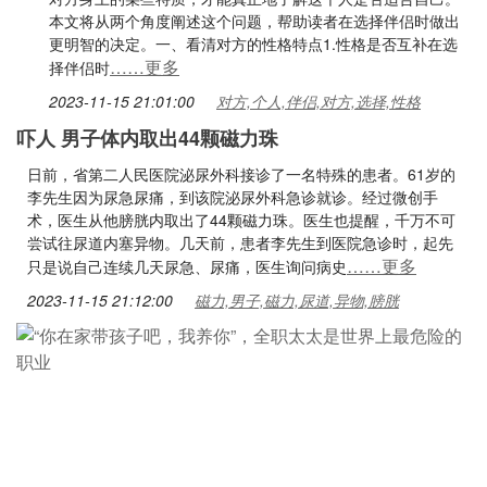
本文将从两个角度阐述这个问题，帮助读者在选择伴侣时做出
更明智的决定。一、看清对方的性格特点1.性格是否互补在选
……更多
择伴侣时
2023-11-15 21:01:00
对方,个人,伴侣,对方,选择,性格
吓人 男子体内取出44颗磁力珠
日前，省第二人民医院泌尿外科接诊了一名特殊的患者。61岁的
李先生因为尿急尿痛，到该院泌尿外科急诊就诊。经过微创手
术，医生从他膀胱内取出了44颗磁力珠。医生也提醒，千万不可
尝试往尿道内塞异物。几天前，患者李先生到医院急诊时，起先
……更多
只是说自己连续几天尿急、尿痛，医生询问病史
2023-11-15 21:12:00
磁力,男子,磁力,尿道,异物,膀胱