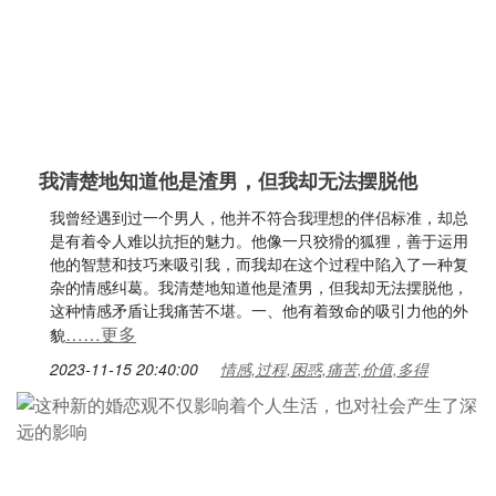
我清楚地知道他是渣男，但我却无法摆脱他
我曾经遇到过一个男人，他并不符合我理想的伴侣标准，却总
是有着令人难以抗拒的魅力。他像一只狡猾的狐狸，善于运用
他的智慧和技巧来吸引我，而我却在这个过程中陷入了一种复
杂的情感纠葛。我清楚地知道他是渣男，但我却无法摆脱他，
这种情感矛盾让我痛苦不堪。一、他有着致命的吸引力他的外
……更多
貌
2023-11-15 20:40:00
情感,过程,困惑,痛苦,价值,多得