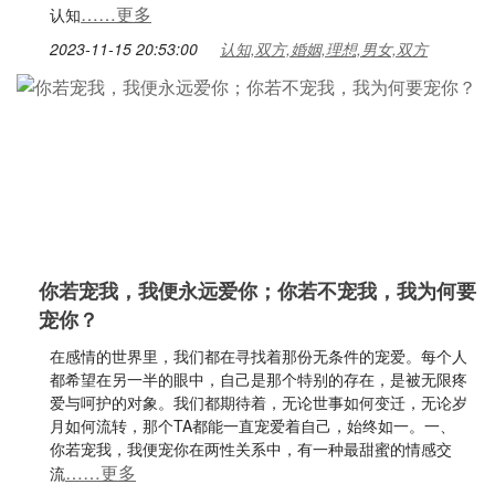
……更多
认知
2023-11-15 20:53:00
认知,双方,婚姻,理想,男女,双方
你若宠我，我便永远爱你；你若不宠我，我为何要
宠你？
在感情的世界里，我们都在寻找着那份无条件的宠爱。每个人
都希望在另一半的眼中，自己是那个特别的存在，是被无限疼
爱与呵护的对象。我们都期待着，无论世事如何变迁，无论岁
月如何流转，那个TA都能一直宠爱着自己，始终如一。一、
你若宠我，我便宠你在两性关系中，有一种最甜蜜的情感交
……更多
流