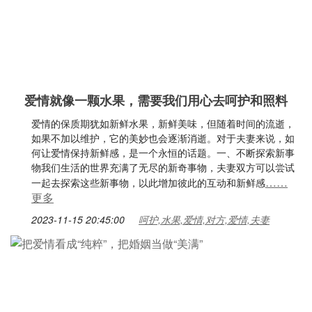
爱情就像一颗水果，需要我们用心去呵护和照料
爱情的保质期犹如新鲜水果，新鲜美味，但随着时间的流逝，
如果不加以维护，它的美妙也会逐渐消逝。对于夫妻来说，如
何让爱情保持新鲜感，是一个永恒的话题。一、不断探索新事
物我们生活的世界充满了无尽的新奇事物，夫妻双方可以尝试
……
一起去探索这些新事物，以此增加彼此的互动和新鲜感
更多
2023-11-15 20:45:00
呵护,水果,爱情,对方,爱情,夫妻