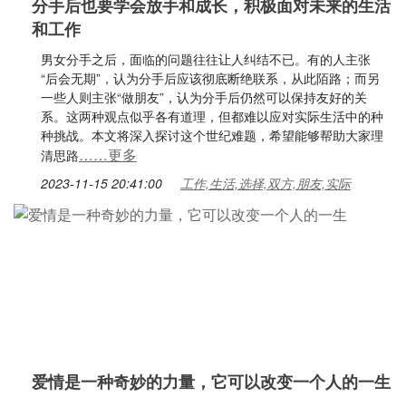
分手后也要学会放手和成长，积极面对未来的生活
和工作
男女分手之后，面临的问题往往让人纠结不已。有的人主张
“后会无期”，认为分手后应该彻底断绝联系，从此陌路；而另
一些人则主张“做朋友”，认为分手后仍然可以保持友好的关
系。这两种观点似乎各有道理，但都难以应对实际生活中的种
种挑战。本文将深入探讨这个世纪难题，希望能够帮助大家理
……更多
清思路
2023-11-15 20:41:00
工作,生活,选择,双方,朋友,实际
爱情是一种奇妙的力量，它可以改变一个人的一生