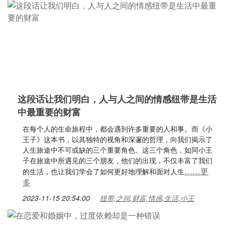
这段话让我们明白，人与人之间的情感纽带是生活
中最重要的财富
在每个人的生命旅程中，都会遇到许多重要的人和事。而《小
王子》这本书，以其独特的视角和深邃的哲理，向我们揭示了
人生旅途中不可或缺的三个重要角色。这三个角色，如同小王
子在旅途中所遇见的三个朋友，他们的出现，不仅丰富了我们
……更
的生活，也让我们学会了如何更好地理解和面对人生
多
2023-11-15 20:54:00
纽带,之间,财富,情感,生活,小王