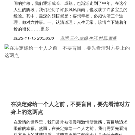
间的推移，我们逐渐成长、成熟，也渐渐走到了中年。在这个
人生的阶段，我们经历了许多风风雨雨，也收获了许多宝贵的
经验。其中，最深的领悟就是：要想幸福，必须认清三个道
理，做对六件事。一、认清道理：人生无常，珍惜当下随着年
……更多
龄的增长
2023-11-15 20:58:00
道理,三个,幸福,生活,时期,家庭
在决定嫁给一个人之前，不要盲目，要先看清对方
身上的这两点
在爱情的世界里，我们常常被浪漫和激情所迷惑，盲目地追求
眼前的幸福。然而，在决定嫁给一个人之前，我们需要先看清
对方身上的某些特质，才能真正地了解这个人是否适合自己。