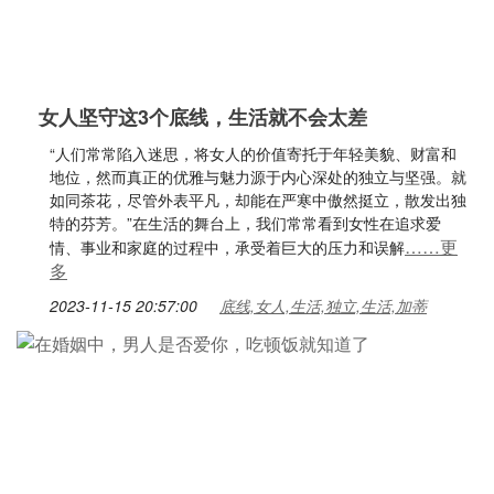
女人坚守这3个底线，生活就不会太差
“人们常常陷入迷思，将女人的价值寄托于年轻美貌、财富和
地位，然而真正的优雅与魅力源于内心深处的独立与坚强。就
如同茶花，尽管外表平凡，却能在严寒中傲然挺立，散发出独
特的芬芳。”在生活的舞台上，我们常常看到女性在追求爱
……更
情、事业和家庭的过程中，承受着巨大的压力和误解
多
2023-11-15 20:57:00
底线,女人,生活,独立,生活,加蒂