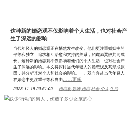
这种新的婚恋观不仅影响着个人生活，也对社会产
生了深远的影响
当代年轻人的婚恋观正在悄然发生改变。他们更注重婚姻中的
平等和独立，追求相互治愈和支持的关系，如虎添翼般共同成
长。这种新的婚恋观不仅影响着他们的个人生活，也对社会产
生了深远的影响。本文将探讨当代年轻人的婚恋观及其形成原
因，并分析其对个人和社会的影响。一、双向奔赴当代年轻人
……更多
在婚恋中更注重平等和自由
2023-11-15 20:51:00
婚恋观,影响,婚恋,社会,个人,生活