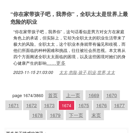
“你在家带孩子吧，我养你”，全职太太是世界上最
危险的职业
“你在家带孩子吧，我养你”，这句话看似是男方对女方在家庭
角色上的承诺，但实际上，它却为全职太太的职业生活带来了
极大的风险。全职太太，这个职业本身就带有偏见和歧视，而
他们所面临的种种困难和挑战，往往被社会所忽视。本文将从
四个方面阐述全职太太面临的困境，以及这些困境对她们的身
……更多
心健康产生的影响
2023-11-15 21:03:00
太太,危险,孩子,职业,世界,太太
首页
上一页
1669
1670
page 1674/3860
1671
1672
1673
1675
1676
1677
1674
1678
1679
下一页
末页