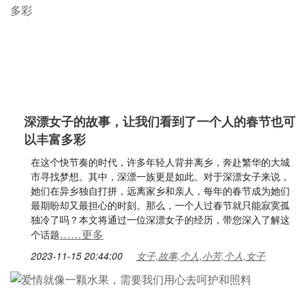
深漂女子的故事，让我们看到了一个人的春节也可
以丰富多彩
在这个快节奏的时代，许多年轻人背井离乡，奔赴繁华的大城
市寻找梦想。其中，深漂一族更是如此。对于深漂女子来说，
她们在异乡独自打拼，远离家乡和亲人，每年的春节成为她们
最期盼却又最担心的时刻。那么，一个人过春节就只能寂寞孤
独冷了吗？本文将通过一位深漂女子的经历，带您深入了解这
……更多
个话题
2023-11-15 20:44:00
女子,故事,个人,小芳,个人,女子