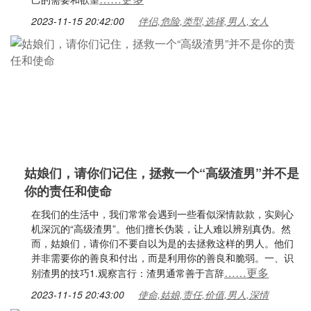
2023-11-15 20:42:00
伴侣,危险,类型,选择,男人,女人
姑娘们，请你们记住，拯救一个“高级渣男”并不是
你的责任和使命
在我们的生活中，我们常常会遇到一些看似深情款款，实则心
机深沉的“高级渣男”。他们擅长伪装，让人难以辨别真伪。然
而，姑娘们，请你们不要自以为是的去拯救这样的男人。他们
并非需要你的善良和付出，而是利用你的善良和脆弱。一、识
……更多
别渣男的技巧1.观察言行：渣男通常善于言辞
2023-11-15 20:43:00
使命,姑娘,责任,价值,男人,深情