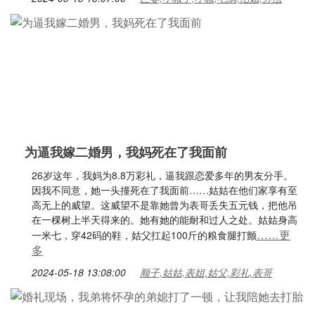
为逼我嫁二婚男，我妈死在了我面前
26岁这年，我妈为8.8万彩礼，逼我跟恋爱多年的男友分手。
因我不同意，她一头撞死在了我面前……姑姑在他们家享有至
高无上的威望。这威望不是靠她曾为表哥丢失五元钱，把他吊
在一棵树上半天得来的。她有她的能耐和过人之处。姑姑身高
……更
一米七，穿42码的鞋，姑父扛起100斤的粮食腿打颤
多
2024-05-18 13:08:00
顺子,姑姑,表姐,姑父,彩礼,表哥