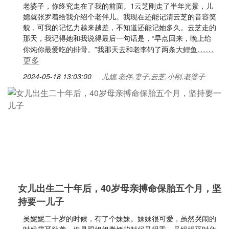
老婆子，你终究走在了我的前面。1云芝刚走了半年光景，儿
媳就张罗着给我介绍个老伴儿。我现在还能记清云芝的音容笑
貌，可我的记忆力越来越差，不知道还能记她多久。云芝走的
那天，我记得她和我说得最后一句话是，“早点回来，晚上给
……
你炖你最爱吃的排骨。”我那天去和老李钓了两条大鲤鱼
更多
2024-05-18 13:03:00
儿媳,老伴,妻子,云芝,小刚,老婆子
女儿出生二十年后，40岁母亲搏命保胎五个月，坚
持要一儿子
吴妮妮二十岁的时候，有了个妹妹。妹妹很可爱，虽然哭闹的