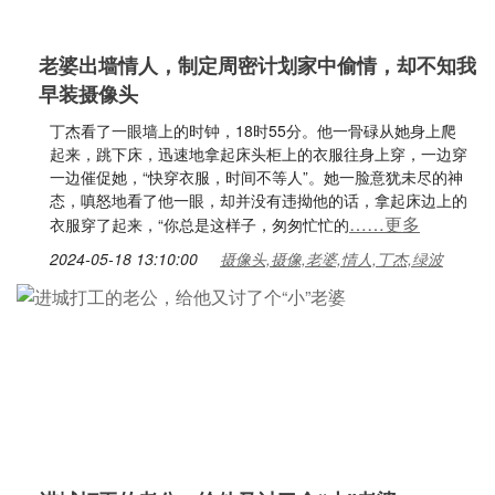
老婆出墙情人，制定周密计划家中偷情，却不知我
早装摄像头
丁杰看了一眼墙上的时钟，18时55分。他一骨碌从她身上爬
起来，跳下床，迅速地拿起床头柜上的衣服往身上穿，一边穿
一边催促她，“快穿衣服，时间不等人”。她一脸意犹未尽的神
态，嗔怒地看了他一眼，却并没有违拗他的话，拿起床边上的
……更多
衣服穿了起来，“你总是这样子，匆匆忙忙的
2024-05-18 13:10:00
摄像头,摄像,老婆,情人,丁杰,绿波