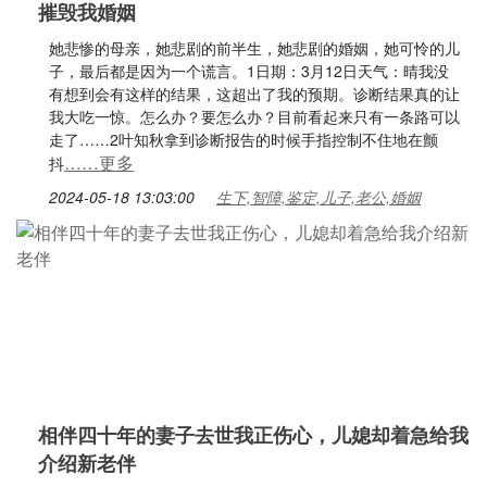
摧毁我婚姻
她悲惨的母亲，她悲剧的前半生，她悲剧的婚姻，她可怜的儿
子，最后都是因为一个谎言。1日期：3月12日天气：晴我没
有想到会有这样的结果，这超出了我的预期。诊断结果真的让
我大吃一惊。怎么办？要怎么办？目前看起来只有一条路可以
走了……2叶知秋拿到诊断报告的时候手指控制不住地在颤
……更多
抖
2024-05-18 13:03:00
生下,智障,鉴定,儿子,老公,婚姻
相伴四十年的妻子去世我正伤心，儿媳却着急给我
介绍新老伴