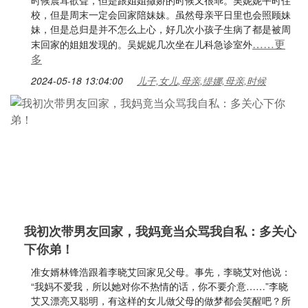
时候震耳欲聋，但是跟姐姐撒娇的时候又很乖。吴妮妮平时住
校，但是周末一定会回家陪妹妹。虽然母亲平日里也会照顾妹
妹，但是总归是并不怎么上心，好几次小孩子生病了都是被周
……更
末回家的姐姐发现的。吴妮妮几次坐在儿科急诊室外
多
2024-05-18 13:04:00
儿子,女儿,母亲,缇娜,母亲,时候
我初次带男友回家，我妈竟当众骂我自私：多关心
下你弟！
准女婿林锋浩跟着李晓艾回家见父母。事先，李晓艾对他说：
“我妈不爱我，所以她对你不热情的话，你不要介意……”李晓
艾又漂亮又聪明，有这样的女儿做父母的做梦都会笑醒吧？所