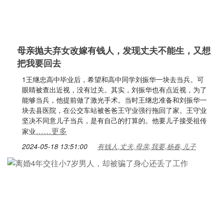
母亲抛夫弃女改嫁有钱人，发现丈夫不能生，又想
把我要回去
1王继忠高中毕业后，希望和高中同学刘振华一块去当兵。可
眼睛被查出近视，没有过关。其实，刘振华也有点近视，为了
能够当兵，他提前做了激光手术。当时王继忠准备和刘振华一
块去县医院，在公交车站被爸爸王守业强行拖回了家。王守业
坚决不同意儿子当兵，是有自己的打算的。他要儿子接受祖传
……更多
家业
2024-05-18 13:51:00
有钱人,丈夫,母亲,我要,杨春,儿子