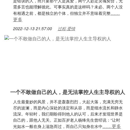
是错误的人，而只要那个人是真爱，两个人必定灵魂契合，无
需多言也能理解彼此。可事实真的是这样吗？未必。两个人没
……
有相遇之前，都是独立的个体，但独立并不意味着完整
更多
2022-12-13 21:57:00
过程,爱情
一个不敢做自己的人，是无法掌控人生主导权的人
人生最曼妙的风景，并不是轰轰烈烈，大起大落，充满无穷无
尽的波澜，而是内心深处的淡定和从容，而是细水流长和静水
流深。年轻时，我们期盼得到他人的认可，后来才发现世界是
自己的，跟他人无关。正如百岁老人杨绛先生曾经说：“让时
……更多
光如水一般在身上湍急而过，而自己只知身在水中