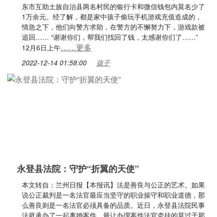
东市互助土族自治县两名村民的银行卡和微信钱包内莫名少了
1万余元。经了解，都是家中孩子偷玩手机游戏充值造成的，
情急之下，他们向警方求助，在警方的不懈努力下，游戏款被
追回…… “谢谢你们，帮我们找回了钱，太感谢你们了……”
……更多
12月6日上午
2022-12-14 01:58:00
孩子
永登县法院：守护“折翼的天使”
本文转自：兰州日报【本报讯】法是善良与公正的艺术。如果
说公正裁判是一名法官最应当坚守的职业操守和职业道德，那
么善良则是一名法官必须具备的品质。近日，永登县法院民事
法庭承办了一起离婚案件，最让办理案件法官牵挂的莫过于那