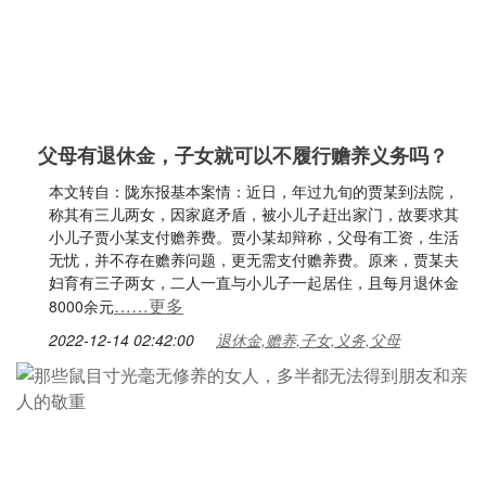
父母有退休金，子女就可以不履行赡养义务吗？
本文转自：陇东报基本案情：近日，年过九旬的贾某到法院，
称其有三儿两女，因家庭矛盾，被小儿子赶出家门，故要求其
小儿子贾小某支付赡养费。贾小某却辩称，父母有工资，生活
无忧，并不存在赡养问题，更无需支付赡养费。原来，贾某夫
妇育有三子两女，二人一直与小儿子一起居住，且每月退休金
……更多
8000余元
2022-12-14 02:42:00
退休金,赡养,子女,义务,父母