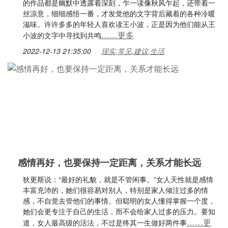
的作品都是幽默中透露着深刻，乍一读像秋风乍起，还带着一
丝凉意，细细感悟一番，才发觉他的文字背后藏着的各种冷暖
滋味。许许多多的年轻人喜欢读王小波，正是因为他们能从王
……更多
小波的文字中寻找到共鸣
2022-12-13 21:35:00
现实,常见,建议,生活
感情再好，也要保持一定距离，关系才能长远
狄更斯说：“最好的礼貌，就是不管闲事。”女人天性就是感情
丰富充沛的，她们很容易对别人，特别是家人倾注过多的情
感，不自觉去管他们的事情。但聪明的女人懂得掌握一个度，
她们会更专注于自己的生活，而不会给家人过多的压力。要知
……更
道，女人最高级的活法，不过是终其一生做好两件事