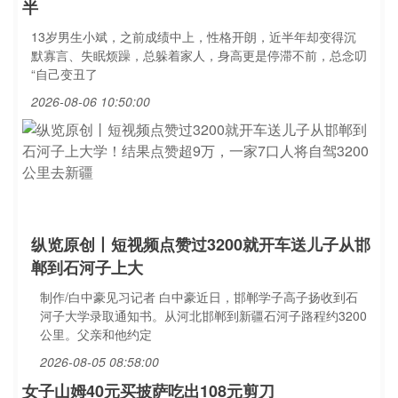
半
13岁男生小斌，之前成绩中上，性格开朗，近半年却变得沉
默寡言、失眠烦躁，总躲着家人，身高更是停滞不前，总念叨
“自己变丑了
2026-08-06 10:50:00
纵览原创丨短视频点赞过3200就开车送儿子从邯
郸到石河子上大
制作/白中豪见习记者 白中豪近日，邯郸学子高子扬收到石
河子大学录取通知书。从河北邯郸到新疆石河子路程约3200
公里。父亲和他约定
2026-08-05 08:58:00
女子山姆40元买披萨吃出108元剪刀