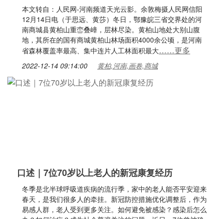
本文转自：人民网-河南频道天光云影。余敦梅摄人民网信阳
12月14日电（于思远、黄莎）冬日，鄂豫皖三省交界处的河
南商城县黄柏山重峦叠嶂，层林尽染。黄柏山地处大别山腹
地，其所在的国有商城黄柏山林场面积4000余公顷，是河南
……更多
省森林覆盖率最高、集中连片人工林面积最大
2022-12-14 09:14:00
黄柏,河南,画卷,商城
口述｜7位70岁以上老人的新冠康复经历
冬季是北半球呼吸道疾病的流行季，家中的老人能否平安迎来
春天，是我们很多人的牵挂。新冠防控措施优化调整后，作为
易感人群，老人受到更多关注。如何避免被感染？感染后怎么