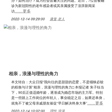
办？如何治疗？成为社会普遍关注的问题。近日，7位曾被确
诊为新冠阳性的老年感染者或其亲属接受了澎湃新闻采
……更多
访
2022-12-14 09:29:00
康复,老人
相亲，浪漫与理性的角力
本文转自：大众日报“我向往的是甜甜的恋爱，不是锱铢必较
的权衡与计算”相亲，浪漫与理性的角力□ 本报记者 朱子钰当
下，90后正值适婚年龄，逐渐成为婚恋市场的主力军。特别
是一些踏上工作岗位的年轻人，事业稳定之后，如果还单身，
……更多
就免不了被父母亲戚朋友催促“早日解决终身大事”
2022-12-14 10:02:00
理性,浪漫