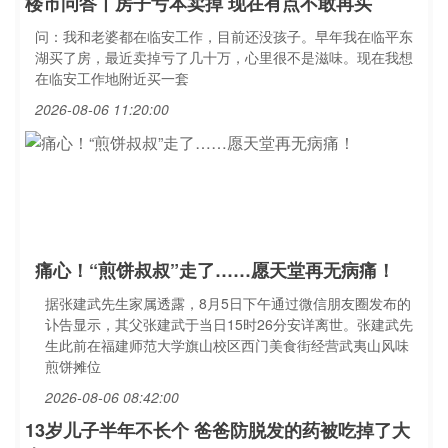
楼市问答丨房子亏本卖掉 现在有点不敢再买
问：我和老婆都在临安工作，目前还没孩子。早年我在临平东
湖买了房，最近卖掉亏了几十万，心里很不是滋味。现在我想
在临安工作地附近买一套
2026-08-06 11:20:00
痛心！“煎饼叔叔”走了……愿天堂再无病痛！
据张建武先生家属透露，8月5日下午通过微信朋友圈发布的
讣告显示，其父张建武于当日15时26分安详离世。张建武先
生此前在福建师范大学旗山校区西门美食街经营武夷山风味
煎饼摊位
2026-08-06 08:42:00
13岁儿子半年不长个 爸爸防脱发的药被吃掉了大