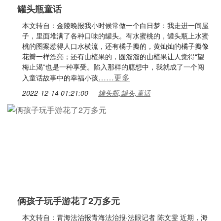
罐头瓶童话
本文转自：金陵晚报我小时候常做一个白日梦：我走进一间屋
子，里面堆满了各种口味的罐头。有水蜜桃的，罐头瓶上水蜜
桃的图案惹得人口水横流，还有橘子瓣的，黄灿灿的橘子瓣像
花瓣一样漂亮；还有山楂果的，圆溜溜的山楂果让人觉得“望
梅止渴”也是一种享受。陷入那样的臆想中，我就成了一个闯
……更多
入童话故事中的幸福小孩
2022-12-14 01:21:00
罐头瓶,罐头,童话
俩孩子玩手游花了2万多元
本文转自：青海法治报青海法治报·法眼记者 陈文雯 近期，海