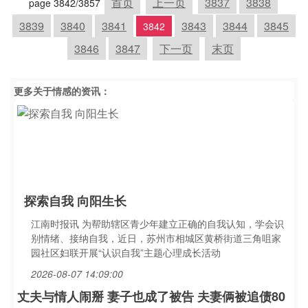
首页
上一页
3837
3838
page 3842/3857
3839
3840
3841
3843
3844
3845
3842
3846
3847
下一页
末页
更多关于
情感
的资讯：
探索自我 向阳生长
江南时报讯 为帮助辖区青少年建立正确的自我认知，学会识
别情绪、接纳自我，近日，苏州市相城区黄桥街道三角咀家
园社区妇联开展“认识自我”主题心理成长活动
2026-08-07 14:09:00
丈夫与情人闹掰 妻子也成了被告 夫妻俩被追债80