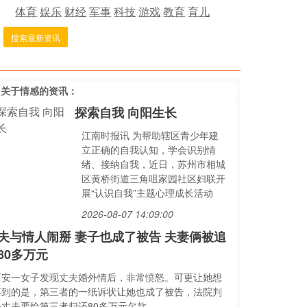
体育
娱乐
财经
军事
科技
游戏
教育
育儿
搜索最新资讯
多关于
情感
的资讯：
探索自我 向阳生长
江南时报讯 为帮助辖区青少年建
立正确的自我认知，学会识别情
绪、接纳自我，近日，苏州市相城
区黄桥街道三角咀家园社区妇联开
展“认识自我”主题心理成长活动
2026-08-07 14:09:00
夫与情人闹掰 妻子也成了被告 夫妻俩被追
80多万元
西安一女子发现丈夫婚外情后，非常愤怒。可更让她想
不到的是，第三者的一纸诉状让她也成了被告，法院判
决丈夫要给第三者归还80多万元欠款