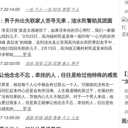
7 22:14:00
一生,个人,一生,时光,梦里,个人
2
：男子外出失联家人苦寻无果，涟水民警助其团圆
：淮安日报“真是太感谢你了，如果没有你的尽心帮忙，我们一家都
找到儿子。”2月23日，高沟镇村民孟某将一面印有“一心为民好所
解难 真彭友”的锦旗，送到涟水县公安局高沟派出所民警彭友手中，
助他们找回失联的儿子。2月13日，高沟镇王嘴村村民孟某来到高
……更多
寻求帮助
7 22:02:00
涟水,淮安,江苏,民警,家人,男子
【
让他念念不忘，牵挂的人，往往是给过他特殊的感觉
“
世界里，相信每个人心中都会有过那么一个人。可能彼此没有在一
再回忆起来内心还是会有所涟漪。人生最遗憾的莫过于，在最好的
了没有结果的人，导致内心久久不能忘怀。对于一个男人来说，他
会爱过很多人，但是真正能够让他念念不忘，牵挂的人，往往是给
……更多
的感觉的
2
7 13:55:00
感觉,时候,感觉,青春,个人,人生
医