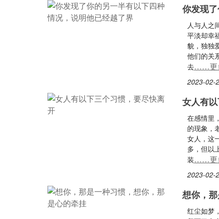
你发现了
人与人之
平淡却幸
貌，独独
他们的关
……更
去
2023-02-2
女人有以
在感情里
的现象，
女人，这
多，但以
……更
装
2023-02-2
想你，那
红尘如梦