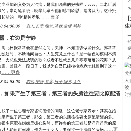
的专业知识义务为人治病，是我们晚辈的好榜样，云云。二老听后
2
滋的，常对笔者说，晚辈此举令他们感到欣慰。笔者认为，这种赞
……更多
长辈的一种“精神孝敬”
【
生
8 04:00:00
老人,长辈,晚辈,笔者,生活,精神
嚣，右边是宁静
：闽北日报常常会在忽然之间，失神，不知道该做些什么。亦常常
在独处时，不断地问自己：人生究竟是什么？是一幅色彩模糊不清
2
是一支总也无法成调的歌？或者不过就是几片零零落落的花瓣？从
答案。曾经有一段日子，我以为自己已经模模糊糊地触摸到了这个
……更多
缘
8 04:53:00
右边,宁静,答案,日子,闽北,人生
，如果产生了第三者，第三者的头脑往往要比原配清
去找了一位心理专家咨询感情的问题，这位老专家表示：其实在婚
如果产生了第三者，那么，第三者的头脑往往要比原配清醒的多。
何很多原配在婚姻里撕心裂肺，而许多的第三者却是洋洋得意的原
……更
所以无论何时何地，作为一个女人，要保持一个清醒的头脑