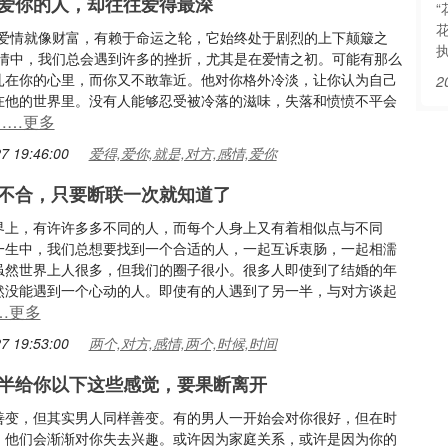
爱你的人，却往往爱得最深
“爱情就像财富，有赖于命运之轮，它始终处于剧烈的上下颠簸之
感情中，我们总会遇到许多的挫折，尤其是在爱情之初。可能有那么
扎在你的心里，而你又不敢靠近。他对你格外冷淡，让你认为自己
2
在他的世界里。没有人能够忍受被冷落的滋味，失落和愤愤不平会
……更多
7 19:46:00
爱得,爱你,就是,对方,感情,爱你
不合，只要断联一次就知道了
界上，有许许多多不同的人，而每个人身上又有着相似点与不同
一生中，我们总想要找到一个合适的人，一起互诉衷肠，一起相濡
虽然世界上人很多，但我们的圈子很小。很多人即使到了结婚的年
然没能遇到一个心动的人。即使有的人遇到了另一半，与对方谈起
…更多
7 19:53:00
两个,对方,感情,两个,时候,时间
半给你以下这些感觉，要果断离开
善变，但其实男人同样善变。有的男人一开始会对你很好，但在时
，他们会渐渐对你失去兴趣。或许因为家庭关系，或许是因为你的