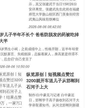
示，其父张建武于当日15时26分
安详离世。张建武先生此前在福建
师范大学旗山校区西门美食街经营
武夷山风味煎饼摊位
2026-08-06 08:42:00
3岁儿子半年不长个 爸爸防脱发的药被吃掉
大半
13岁男生小斌，之前成绩中上，性格开朗，近半年却变
得沉默寡言、失眠烦躁，总躲着家人，身高更是停滞不
前，总念叨“自己变丑了
026-08-06 10:50:00
纵览原创丨短视频点赞过
3200就开车送儿子从邯郸到
石河子上大
制作/白中豪见习记者 白中豪近
日，邯郸学子高子扬收到石河子大
学录取通知书。从河北邯郸到新疆