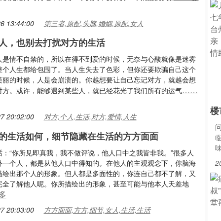
6 13:44:00
第三者,原配,头脑,婚姻,原配,女人
人，也别去打扰对方的生活
人是情不自禁的，所以在得不到爱的时候，无奈与心酸就像是迷雾
整个人生都给包围了。当人生失去了色彩，但你还要欺骗自己这个
美丽的时候，人是会崩溃的。你越想要让自己忘记对方，就越会想
……
对方。或许，能够遇到某些人，就已经花光了我们所有的运气
楼
7 20:02:00
对方,个人,生活,对方,爱情,人生
的生活如何，细节隐藏在生活的方方面面
话：“你所见即真我，我不做评说，他人口中之我皆非我。”很多人
外一个人，都是从他人口中得知的。在他人的主观观念下，你脑海
2
描绘出那个人的形象。但人都是多面性的，你连自己都不了解，又
完全了解他人呢。你所描绘出的形象，甚至可能与他本人天差地
多
7 20:03:00
方方面面,方方,细节,女人,生活,生活