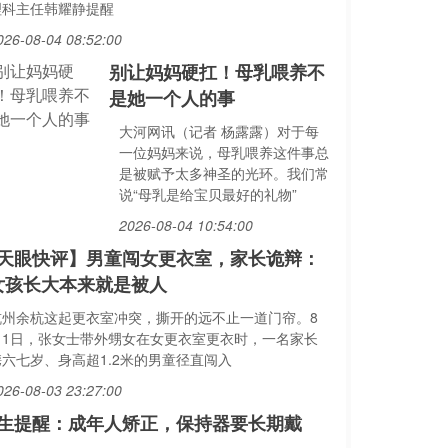
理科主任韩耀静提醒
026-08-04 08:52:00
别让妈妈硬扛！母乳喂养不
是她一个人的事
大河网讯（记者 杨露露）对于每
一位妈妈来说，母乳喂养这件事总
是被赋予太多神圣的光环。我们常
说“母乳是给宝贝最好的礼物”
2026-08-04 10:54:00
天眼快评】男童闯女更衣室，家长诡辩：
女孩长大本来就是被人
杭州余杭这起更衣室冲突，撕开的远不止一道门帘。8
月1日，张女士带外甥女在女更衣室更衣时，一名家长
携六七岁、身高超1.2米的男童径直闯入
026-08-03 23:27:00
生提醒：成年人矫正，保持器要长期戴