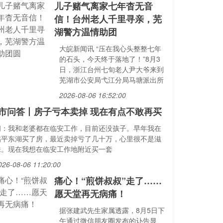
儿子赌气离家七年杳无音
信！台州老人千里寻亲，芜
湖警方温情助团
大皖新闻讯 “压在我心头整整七年
的石头，今天终于落地了！”8月3
日，浙江台州七旬老人尹大爷来到
芜湖市公安局弋江分局马塘派出所
2026-08-06 16:52:00
市问答丨房子亏本卖掉 现在有点不敢再买
问：我和老婆都在临安工作，目前还没孩子。早年我在
临平东湖买了房，最近卖掉亏了几十万，心里很不是滋
味。现在我想在临安工作地附近买一套
026-08-06 11:20:00
痛心！“煎饼叔叔”走了……
愿天堂再无病痛！
据张建武先生家属透露，8月5日下
午通过微信朋友圈发布的讣告显