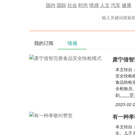
国内
国际
社会
时尚
情感
人文
汽车
健康
我的订阅
情感
肃宁借智
本文转自
安全快检
食品快检
全检验员
……更
刻
2023-02-2
有一种孝
本文转自
生。儿子