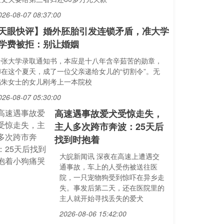
026-08-07 08:37:00
天眼快评】婚外胚胎引发连锁矛盾，准大学
学费被拒：别让婚姻
一张大学录取通知书，本应是十八年含辛茹苦的勋章，
却在这个夏天，成了一位父亲递给女儿的“切割令”。无
锡朱女士的女儿刚考上一本院校
026-08-07 05:30:00
高速遇事故爱犬受惊走失，
主人多次跨市奔波：25天后
找到时抱着
大皖新闻讯 深夜在高速上遭遇交
通事故，车上的人受伤被送往医
院，一只宠物狗受到惊吓在异乡走
失。事发后第二天，还在医院里的
主人就开始寻找丢失的爱犬
2026-08-06 15:42:00