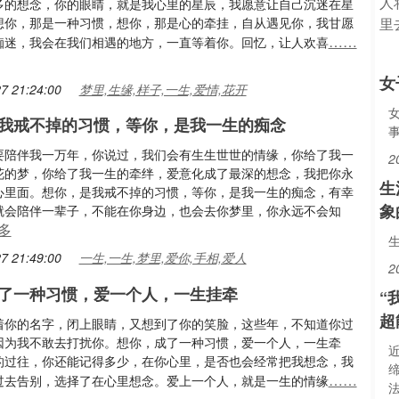
多的想念，你的眼睛，就是我心里的星辰，我愿意让自己沉迷在星
想你，那是一种习惯，想你，那是心的牵挂，自从遇见你，我甘愿
……
痴迷，我会在我们相遇的地方，一直等着你。回忆，让人欢喜
女
7 21:24:00
梦里,生缘,样子,一生,爱情,花开
我戒不掉的习惯，等你，是我一生的痴念
要陪伴我一万年，你说过，我们会有生生世世的情缘，你给了我一
2
花的梦，你给了我一生的牵绊，爱意化成了最深的想念，我把你永
生
心里面。想你，是我戒不掉的习惯，等你，是我一生的痴念，有幸
象
就会陪伴一辈子，不能在你身边，也会去你梦里，你永远不会知
多
7 21:49:00
一生,一生,梦里,爱你,手相,爱人
2
了一种习惯，爱一个人，一生挂牵
“
超
着你的名字，闭上眼睛，又想到了你的笑脸，这些年，不知道你过
因为我不敢去打扰你。想你，成了一种习惯，爱一个人，一生牵
的过往，你还能记得多少，在你心里，是否也会经常把我想念，我
……
过去告别，选择了在心里想念。爱上一个人，就是一生的情缘