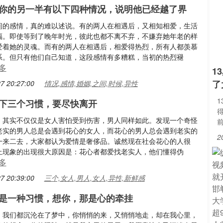
你的另一半有以下四种情况，说明他已经越了界
间的感情，真的难以述说。有的两人在相遇后，又相知相爱，生活
福。即使等到了晚年时光，彼此也都不离不弃，不嫌弃她年老的样
爱着她的灵魂。而有的两人在相遇后，相爱得热烈，所有人都羡慕
系。但只有他们自己知道，这段感情有多糟糕，当初的热烈褪
多
1
了
7 20:27:00
情况,感情,婚姻,之间,时候,异性
下三个习惯，要尽快离开
，其实不仅仅是女人害怕受到伤害，男人同样如此。发现一个奇怪
老实的男人总是会遇到花心的女人，而花心的男人总会遇到老实的
2
一来二去，大家都认为爱情是奢侈品。诚然现在社会花心的人很
上现象的出现很大原因是：花心者都爱找老实人，他们懂得伪
多
7 20:39:00
三个,女人,男人,女人,异性,新鲜感
是一种习惯，想你，那是心的牵挂
，我们都沉沦在了梦中，你悄悄的来，又悄悄地走，却在我心里，