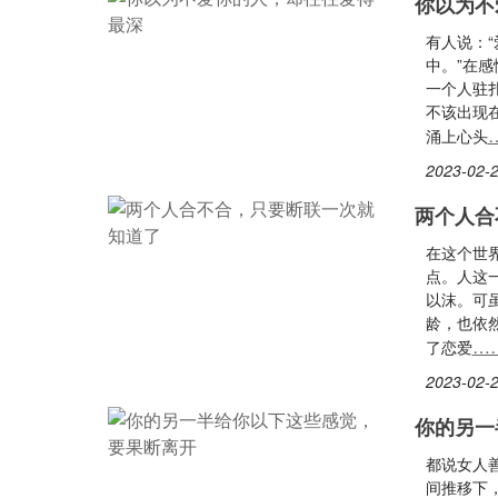
你以为不
有人说：
中。”在
一个人驻
不该出现
涌上心头
2023-02-2
两个人合
在这个世
点。人这
以沫。可
龄，也依
…
了恋爱
2023-02-2
你的另一
都说女人
间推移下