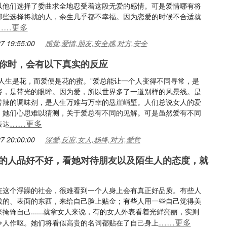
以他们选择了委曲求全地忍受着这段无爱的感情。可是爱情哪有将
那些选择将就的人，余生几乎都不幸福。因为恋爱的时候不合适就
……更多
7 19:55:00
感觉,爱情,朋友,安全感,对方,安全
你时，会有以下真实的反应
“人生是花，而爱便是花的蜜。”爱总能让一个人变得不同寻常，是
容，是带光的眼眸。因为爱，所以世界多了一道别样的风景线。是
苦辣的调味剂，是人生万难与万幸的悬崖峭壁。人们总说女人的爱
，她们心思难以猜测，关于爱总有不同的见解。可是虽然爱有不同
……更多
表达
7 20:00:00
深爱,反应,女人,杨绛,对方,爱意
的人品好不好，看她对待朋友以及陌生人的态度，就
在这个浮躁的社会，很难看到一个人身上会有真正好品质。有些人
浅的、表面的东西，来给自己脸上贴金；有些人用一些自己觉得美
掩饰自己......就拿女人来说，有的女人外表看着光鲜亮丽，实则
……更多
令人作呕。她们将看似高贵的名词都贴在了自己身上