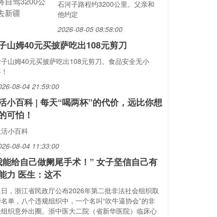
石河子路程约3200公里。父亲和
他约定
2026-08-05 08:58:00
子山姆40元买披萨吃出108元剪刀
女子山姆40元买披萨吃出108元剪刀。食品安全无小
事！
026-08-04 21:59:00
活小百科 | 每天“喝两杯”的代价，远比你想
的可怕！
生活小百科
026-08-04 11:33:00
我能给自己做阑尾手术！” 女子坚信自己有
能力 医生：这不
近日，浙江省民政厅公布2026年第二批非法社会组织取
缔名单，八个违规组织中，一个名叫“吹牛逼协会”的非
法组织意外出圈。浙中医大二院（省新华医院）临床心