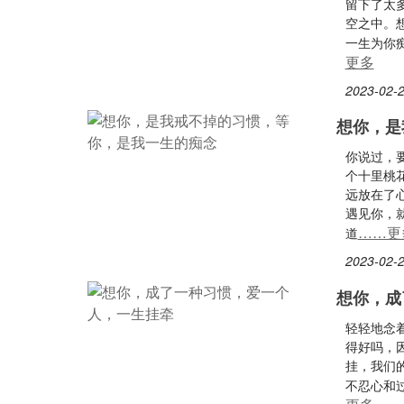
留下了太
空之中。
一生为你
更多
2023-02-2
想你，是
你说过，
个十里桃
远放在了
遇见你，
……更
道
2023-02-2
想你，成
轻轻地念
得好吗，
挂，我们
不忍心和