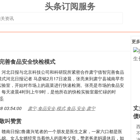
头条订阅服务
更
完善食品安全快检模式
：河北日报与北京科技公司和科研院所紧密合作肃宁借智完善食品
模式河北日报记者 马彦铭2月17日凌晨，张亮来到肃宁县城南早市
实验室，开始对市场上的蔬菜进行快速检测。张亮是市场的食品安
。每天凌晨4时到上午9时，是他所在的快检实验室最忙碌的时
多
丈
8 03:54:00
肃宁,食品安全,模式,食品,安全,肃宁
债
敬叫赞赏
：赣南日报□鲁庸兴笔者的一个朋友是医生之家，一家六口都是医
儿媳、女儿女婿经常当着他人的面夸父母，赞老爸老妈退休后，如