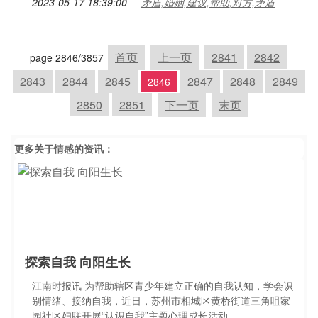
2023-05-17 18:39:00
矛盾,婚姻,建议,帮助,对方,矛盾
首页
上一页
2841
2842
page 2846/3857
2843
2844
2845
2847
2848
2849
2846
2850
2851
下一页
末页
更多关于
情感
的资讯：
探索自我 向阳生长
江南时报讯 为帮助辖区青少年建立正确的自我认知，学会识
别情绪、接纳自我，近日，苏州市相城区黄桥街道三角咀家
园社区妇联开展“认识自我”主题心理成长活动