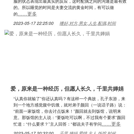
服的状态表现出最真实的反应，这时配偶之间的沟通是最有效
的。所以睡觉的时间是夫妻交流的黄金时间，有可以做
……更多
的
2023-05-17 22:25:00
嗜好,对方,男女,人生,配偶,时间
爱，原来是一种经历，但愿人长久，千里共婵娟
“认真你就输了”你还认真吗？有这样一个典故，孔子东游，来
到一个地方感觉腹中饥饿，就对弟子颜回（一说话子路）说：
“前面一家饭馆，你去讨点饭来！”颜回就去到饭馆，说明来
意。那饭馆的主人说：“要饭吃可以啊，不过我有个要求”颜回
……更多
忙道：“什么要求？”主人回答：“都说夫子有学问
2023-05-17 20:32:00
千里,婵娟,爱情,主人,饭馆,时候