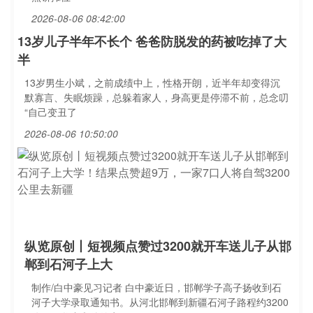
2026-08-06 08:42:00
13岁儿子半年不长个 爸爸防脱发的药被吃掉了大
半
13岁男生小斌，之前成绩中上，性格开朗，近半年却变得沉
默寡言、失眠烦躁，总躲着家人，身高更是停滞不前，总念叨
“自己变丑了
2026-08-06 10:50:00
纵览原创丨短视频点赞过3200就开车送儿子从邯
郸到石河子上大
制作/白中豪见习记者 白中豪近日，邯郸学子高子扬收到石
河子大学录取通知书。从河北邯郸到新疆石河子路程约3200