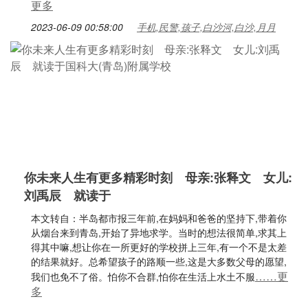
更多
2023-06-09 00:58:00
手机,民警,孩子,白沙河,白沙,月月
你未来人生有更多精彩时刻 母亲:张释文 女儿:
刘禹辰 就读于
本文转自：半岛都市报三年前,在妈妈和爸爸的坚持下,带着你
从烟台来到青岛,开始了异地求学。当时的想法很简单,求其上
得其中嘛,想让你在一所更好的学校拼上三年,有一个不是太差
的结果就好。总希望孩子的路顺一些,这是大多数父母的愿望,
……更
我们也免不了俗。怕你不合群,怕你在生活上水土不服
多