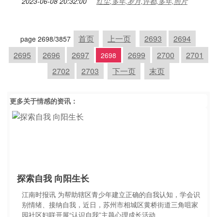
2023-06-08 20:32:00
红尘,多年,岁月,许都,多年,照片
首页
上一页
2693
2694
page 2698/3857
2695
2696
2697
2699
2700
2701
2698
2702
2703
下一页
末页
更多关于
情感
的资讯：
探索自我 向阳生长
江南时报讯 为帮助辖区青少年建立正确的自我认知，学会识
别情绪、接纳自我，近日，苏州市相城区黄桥街道三角咀家
园社区妇联开展“认识自我”主题心理成长活动