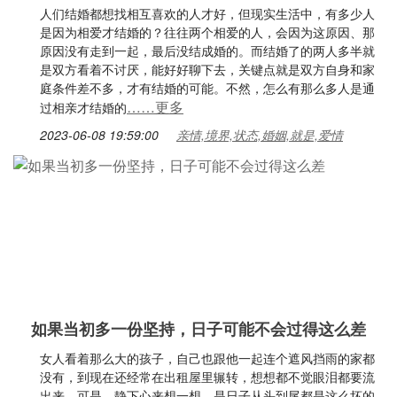
人们结婚都想找相互喜欢的人才好，但现实生活中，有多少人
是因为相爱才结婚的？往往两个相爱的人，会因为这原因、那
原因没有走到一起，最后没结成婚的。而结婚了的两人多半就
是双方看着不讨厌，能好好聊下去，关键点就是双方自身和家
庭条件差不多，才有结婚的可能。不然，怎么有那么多人是通
……更多
过相亲才结婚的
2023-06-08 19:59:00
亲情,境界,状态,婚姻,就是,爱情
如果当初多一份坚持，日子可能不会过得这么差
女人看着那么大的孩子，自己也跟他一起连个遮风挡雨的家都
没有，到现在还经常在出租屋里辗转，想想都不觉眼泪都要流
出来。可是，静下心来想一想，是日子从头到尾都是这么坏的