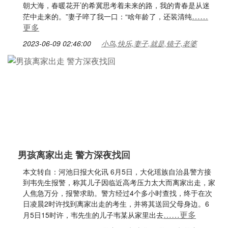
朝大海，春暖花开’的希冀思考着未来的路，我的青春是从迷
……
茫中走来的。”妻子啐了我一口：“啥年龄了，还装清纯
更多
2023-06-09 02:46:00
小鸟,快乐,妻子,就是,镜子,老婆
男孩离家出走 警方深夜找回
本文转自：河池日报大化讯 6月5日，大化瑶族自治县警方接
到韦先生报警，称其儿子因临近高考压力太大而离家出走，家
人焦急万分，报警求助。警方经过4个多小时查找，终于在次
日凌晨2时许找到离家出走的考生，并将其送回父母身边。6
……更多
月5日15时许，韦先生的儿子韦某从家里出去