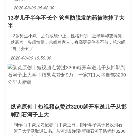
2026-08-06 08:42:00
13岁儿子半年不长个 爸爸防脱发的药被吃掉了大
半
13岁男生小斌，之前成绩中上，性格开朗，近半年却变得沉
默寡言、失眠烦躁，总躲着家人，身高更是停滞不前，总念叨
“自己变丑了
2026-08-06 10:50:00
纵览原创丨短视频点赞过3200就开车送儿子从邯
郸到石河子上大
制作/白中豪见习记者 白中豪近日，邯郸学子高子扬收到石
河子大学录取通知书。从河北邯郸到新疆石河子路程约3200