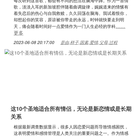
每次听到这首歌，都会有不同的想法在脑海中蹿。作为一首情
歌，淡淡入耳的新加坡腔伴随着曲调旋律，娓娓道来的情愫有
着失恋后的伤心与自我救赎，久久回荡在脑海。我试着恨你，
却想起你的笑容，原谅被你带走的永远，时钟就快要走到明
……
天，痛会随着时间好一点爱情作为一门人生必经的学科
更多
2023-06-08 20:17:00
是由,样子,因素,爱情,父母,过程
这10个圣地适合所有情侣，无论是新恋情或是长期
关系
根据最新调查数据显示，很多人因恋爱问题而导致情感困扰，
这表明爱情和感情管理是人类关注的重要问题之一。作为情感