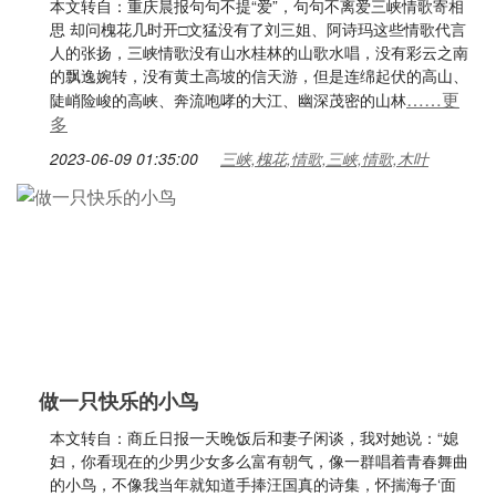
本文转自：重庆晨报句句不提“爱”，句句不离爱三峡情歌寄相
思 却问槐花几时开□文猛没有了刘三姐、阿诗玛这些情歌代言
人的张扬，三峡情歌没有山水桂林的山歌水唱，没有彩云之南
的飘逸婉转，没有黄土高坡的信天游，但是连绵起伏的高山、
……更
陡峭险峻的高峡、奔流咆哮的大江、幽深茂密的山林
多
2023-06-09 01:35:00
三峡,槐花,情歌,三峡,情歌,木叶
做一只快乐的小鸟
本文转自：商丘日报一天晚饭后和妻子闲谈，我对她说：“媳
妇，你看现在的少男少女多么富有朝气，像一群唱着青春舞曲
的小鸟，不像我当年就知道手捧汪国真的诗集，怀揣海子‘面