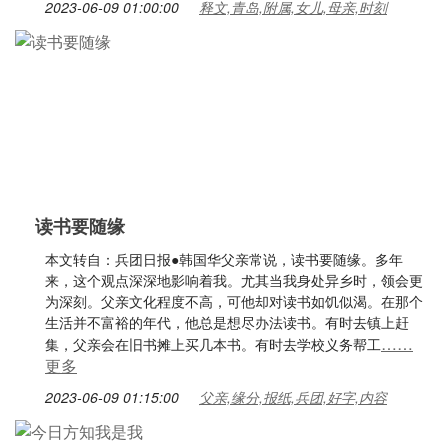
2023-06-09 01:00:00
释文,青岛,附属,女儿,母亲,时刻
读书要随缘
本文转自：兵团日报●韩国华父亲常说，读书要随缘。多年
来，这个观点深深地影响着我。尤其当我身处异乡时，领会更
为深刻。父亲文化程度不高，可他却对读书如饥似渴。在那个
生活并不富裕的年代，他总是想尽办法读书。有时去镇上赶
……
集，父亲会在旧书摊上买几本书。有时去学校义务帮工
更多
2023-06-09 01:15:00
父亲,缘分,报纸,兵团,好字,内容