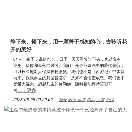
静下来、慢下来，用一颗善于感知的心，去聆听花
开的美好
01人一辈子，说短也长，日子一天天重复过下去，也难免有
疲惫、厌倦和低落的时候。我们不是达芬奇画中的蒙娜丽莎，
可以长久地对人保持神秘微笑。我们也不是《西游记》中飘飘
而来、款款而去的观世音菩萨，从来不会恼羞成怒。我们更不
是量大福大、超越凡尘的弥勒佛，随时都能保持笑容可
……更多
掬
2023-06-08 20:20:00
花开,时候,世界,内心,大富,心情