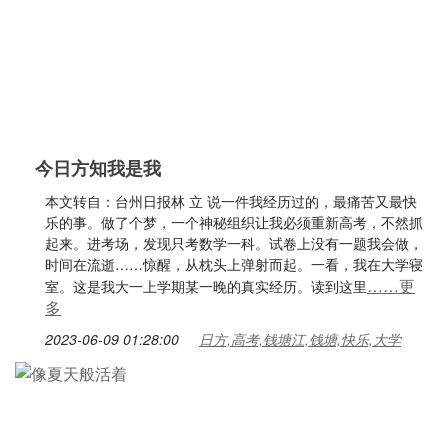
今日方知我是我
本文转自：台州日报林 立 说一件我经历过的，最痛苦又最快
乐的事。做了个梦，一个神秘组织让我必须重新高考，不然抓
起来。进考场，发现只考数学一科。试卷上没有一题我会做，
时间在流逝……惊醒，从枕头上弹射而起。一看，我在大学寝
……更
室。这是我大一上学期某一晚的真实经历。读到这里
多
2023-06-09 01:28:00
日方,高考,钱塘江,钱塘,快乐,大学