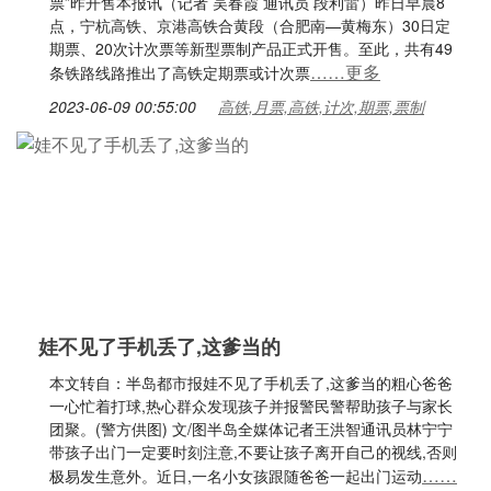
票”昨开售本报讯（记者 吴春霞 通讯员 段利雷）昨日早晨8
点，宁杭高铁、京港高铁合黄段（合肥南—黄梅东）30日定
期票、20次计次票等新型票制产品正式开售。至此，共有49
……更多
条铁路线路推出了高铁定期票或计次票
2023-06-09 00:55:00
高铁,月票,高铁,计次,期票,票制
娃不见了手机丢了,这爹当的
本文转自：半岛都市报娃不见了手机丢了,这爹当的粗心爸爸
一心忙着打球,热心群众发现孩子并报警民警帮助孩子与家长
团聚。(警方供图) 文/图半岛全媒体记者王洪智通讯员林宁宁
带孩子出门一定要时刻注意,不要让孩子离开自己的视线,否则
……
极易发生意外。近日,一名小女孩跟随爸爸一起出门运动