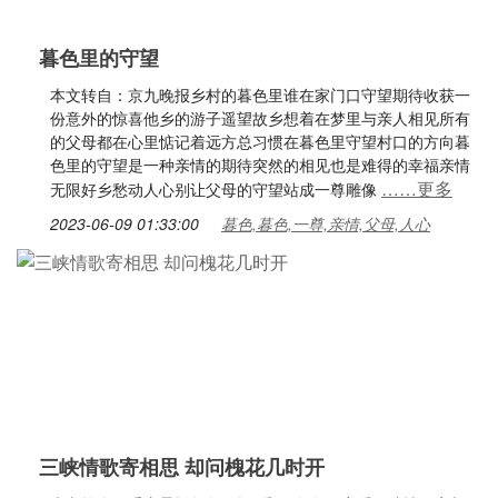
暮色里的守望
本文转自：京九晚报乡村的暮色里谁在家门口守望期待收获一
份意外的惊喜他乡的游子遥望故乡想着在梦里与亲人相见所有
的父母都在心里惦记着远方总习惯在暮色里守望村口的方向暮
色里的守望是一种亲情的期待突然的相见也是难得的幸福亲情
……更多
无限好乡愁动人心别让父母的守望站成一尊雕像
2023-06-09 01:33:00
暮色,暮色,一尊,亲情,父母,人心
三峡情歌寄相思 却问槐花几时开