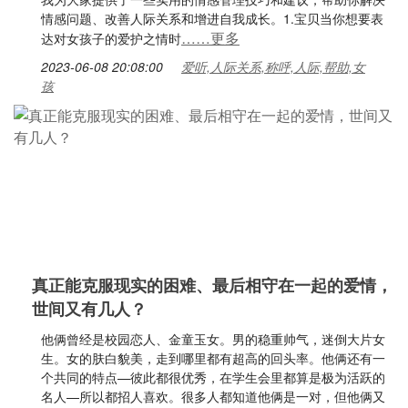
情感问题、改善人际关系和增进自我成长。1.宝贝当你想要表
……更多
达对女孩子的爱护之情时
2023-06-08 20:08:00
爱听,人际关系,称呼,人际,帮助,女
孩
真正能克服现实的困难、最后相守在一起的爱情，
世间又有几人？
他俩曾经是校园恋人、金童玉女。男的稳重帅气，迷倒大片女
生。女的肤白貌美，走到哪里都有超高的回头率。他俩还有一
个共同的特点—彼此都很优秀，在学生会里都算是极为活跃的
名人—所以都招人喜欢。很多人都知道他俩是一对，但他俩又