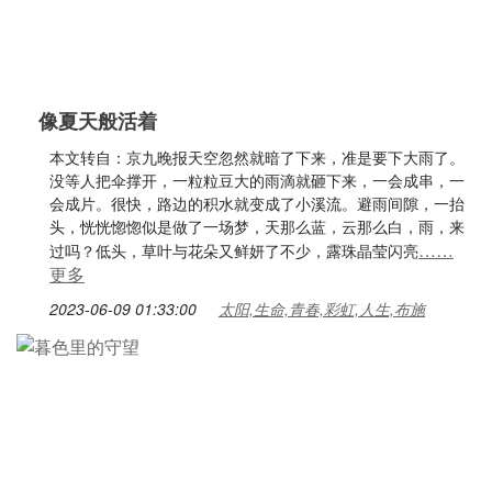
像夏天般活着
本文转自：京九晚报天空忽然就暗了下来，准是要下大雨了。
没等人把伞撑开，一粒粒豆大的雨滴就砸下来，一会成串，一
会成片。很快，路边的积水就变成了小溪流。避雨间隙，一抬
头，恍恍惚惚似是做了一场梦，天那么蓝，云那么白，雨，来
……
过吗？低头，草叶与花朵又鲜妍了不少，露珠晶莹闪亮
更多
2023-06-09 01:33:00
太阳,生命,青春,彩虹,人生,布施