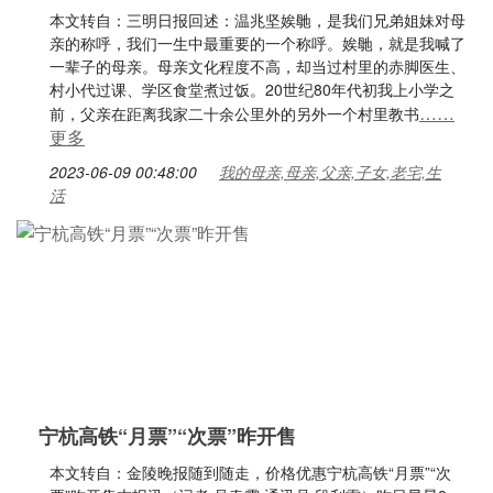
本文转自：三明日报回述：温兆坚娭毑，是我们兄弟姐妹对母
亲的称呼，我们一生中最重要的一个称呼。娭毑，就是我喊了
一辈子的母亲。母亲文化程度不高，却当过村里的赤脚医生、
村小代过课、学区食堂煮过饭。20世纪80年代初我上小学之
……
前，父亲在距离我家二十余公里外的另外一个村里教书
更多
2023-06-09 00:48:00
我的母亲,母亲,父亲,子女,老宅,生
活
宁杭高铁“月票”“次票”昨开售
本文转自：金陵晚报随到随走，价格优惠宁杭高铁“月票”“次