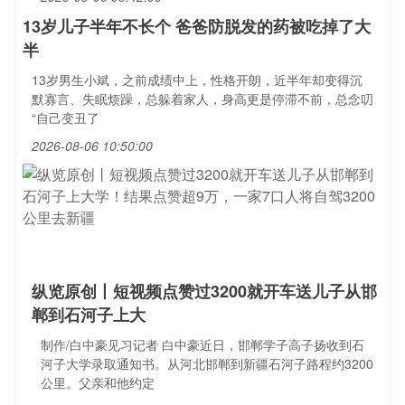
13岁儿子半年不长个 爸爸防脱发的药被吃掉了大
半
13岁男生小斌，之前成绩中上，性格开朗，近半年却变得沉
默寡言、失眠烦躁，总躲着家人，身高更是停滞不前，总念叨
“自己变丑了
2026-08-06 10:50:00
纵览原创丨短视频点赞过3200就开车送儿子从邯
郸到石河子上大
制作/白中豪见习记者 白中豪近日，邯郸学子高子扬收到石
河子大学录取通知书。从河北邯郸到新疆石河子路程约3200
公里。父亲和他约定