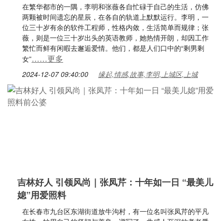
在繁华都市的一隅，李明和张薇各自忙碌于自己的生活，仿佛
两颗被时间遗忘的星辰，在各自的轨道上默默运行。李明，一
位三十岁有余的软件工程师，性格内敛，生活简单而规律；张
薇，则是一位三十岁出头的英语教师，她热情开朗，却因工作
繁忙而鲜有闲暇去邂逅爱情。他们，都是人们口中的“剩男剩
……更多
女”
2024-12-07 09:40:00
缘起,情感,故事,李明,上城区,上城
吉林好人 引领风尚｜张凤芹：十年如一日 “最美儿
媳”用爱照料
在长春市九台区东湖街道放牛沟村，有一位名叫张凤芹的平凡