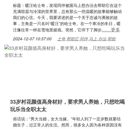
标题：暖汪哈士奇，发现同伴被困马上想办法去帮助它在这个
充满喧嚣与冷漠的世界里，总有那么一些温暖的故事能够触动
我们的心弦。今天，我要讲述的是一个关于忠诚与勇敢的故
事，主角是一只名叫“暖汪”的哈士奇。在一个寒冷的冬日，暖
……更多
汪像往常一样在雪地里嬉戏。突然，它停下了脚步
2024-12-07 10:37:00
士奇,帮助它,同伴,马上,办法,帮助
33岁村花颜值高身材好，要求男人养她，只想吃喝
玩乐当全职太太
俗话说：“男大当婚，女大当嫁。”年轻人到了一定岁数就要结
婚生子，过正常人的生活。然而，很多女人因为各种原因没有