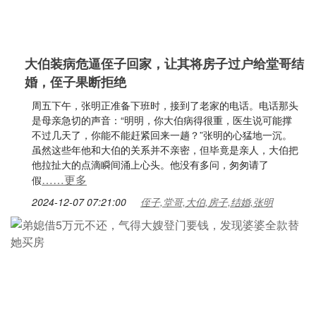
大伯装病危逼侄子回家，让其将房子过户给堂哥结
婚，侄子果断拒绝
周五下午，张明正准备下班时，接到了老家的电话。电话那头
是母亲急切的声音：“明明，你大伯病得很重，医生说可能撑
不过几天了，你能不能赶紧回来一趟？”张明的心猛地一沉。
虽然这些年他和大伯的关系并不亲密，但毕竟是亲人，大伯把
他拉扯大的点滴瞬间涌上心头。他没有多问，匆匆请了
……更多
假
2024-12-07 07:21:00
侄子,堂哥,大伯,房子,结婚,张明