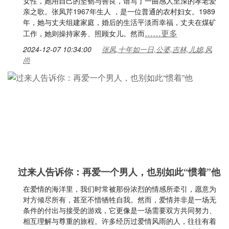
女性，她用自己的坚韧与善良，谱写了一曲感人至深的孝老爱
亲之歌。张凤芹1967年生人 ，是一位普通的农村妇女。1989
年，她与丈夫组建家庭，婚后的生活平淡而幸福，丈夫在煤矿
……更多
工作，她则操持家务、照顾女儿。然而
2024-12-07 10:34:00
张凤,十年如一日,公婆,吉林,儿媳,风
尚
过来人告诉你：再爱一个男人，也别如此“惯着”他
在爱情的海洋里，我们时常被那份浓烈的情感所牵引，愿意为
对方倾尽所有，甚至不惜牺牲自我。然而，爱情并非是一场无
条件的付出与接受的游戏，它更像是一场需要双方共同努力、
相互理解与尊重的旅程。许多经历过爱情风雨的人，往往有着