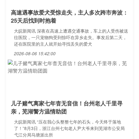
高速遇事故爱犬受惊走失，主人多次跨市奔波：
25天后找到时抱着
大皖新闻讯 深夜在高速上遭遇交通事故，车上的人受伤被送
往医院，一只宠物狗受到惊吓在异乡走失。事发后第二天，
还在医院里的主人就开始寻找丢失的爱犬
2026-08-06 15:42:00
儿子赌气离家七年杳无音信！台州老人千里寻
亲，芜湖警方温情助团
大皖新闻讯 “压在我心头整整七年的石头，今天终于落地
了！”8月3日，浙江台州七旬老人尹大爷来到芜湖市公安局
弋江分局马塘派出所