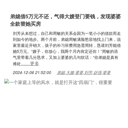
弟媳借5万元不还，气得大嫂登门要钱，发现婆婆
全款替她买房
刘芳从未想过，自己和周敏的关系会因为一笔小小的借款而走
到如今的地步。两个月前，弟媳周敏满脸愁容地找上门来，说
家里最近开销大，孩子的补习班费用急需周转，恳请刘芳能借
她5万元。“嫂子，你放心，我两个月内肯定还你！”周敏的语
气里带着几分恳求，又加上婆婆的几句软话：“你弟媳是真有
……更多
难处
2024-12-06 21:52:00
弟媳,大嫂,婆婆,刘芳,赵强,婆婆