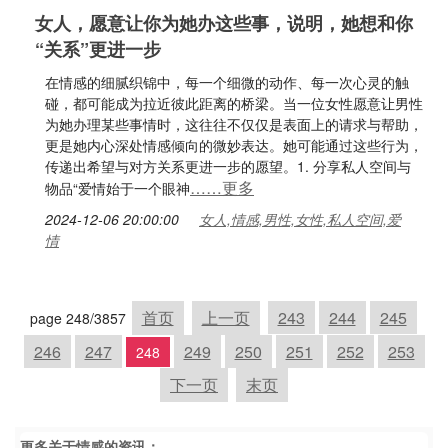
女人，愿意让你为她办这些事，说明，她想和你
“关系”更进一步
在情感的细腻织锦中，每一个细微的动作、每一次心灵的触
碰，都可能成为拉近彼此距离的桥梁。当一位女性愿意让男性
为她办理某些事情时，这往往不仅仅是表面上的请求与帮助，
更是她内心深处情感倾向的微妙表达。她可能通过这些行为，
传递出希望与对方关系更进一步的愿望。1. 分享私人空间与
……更多
物品“爱情始于一个眼神
2024-12-06 20:00:00
女人,情感,男性,女性,私人空间,爱
情
首页
上一页
243
244
245
page 248/3857
246
247
249
250
251
252
253
248
下一页
末页
更多关于
情感
的资讯：