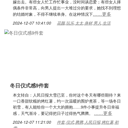
嫁出去。有些女人忙工作忙事业，没时间谈恋爱；有些女人择
偶条件非常高，向男人提出一大堆过分的要求，她找不到理想
……更多
的结婚对象，不得不继续单身。在这种情况下
2024-12-07 10:41:00
花颜,玩乐,太太,身材,男人,生活
冬日仪式感9件套
本文转自：人民日报大雪已至，你对这个冬天有哪些期待？来
一口香甜软糯的烤红薯，约一次温暖的围炉煮茶，等一场冬日
初雪，有人能给你一个大大的拥抱……9件小事提升冬日幸福
……更多
感，天气渐冷，要记得把日子过得热气腾腾。
2024-12-07 11:21:00
件套,仪式,腾腾,人民日报,烤红薯,初