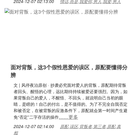
2024-12-07 02:13:00
情话,而是,我爱你,男人,我爱,男人
面对背叛，这3个假性恩爱的误区，原配要懂得分
辨
文 | 风停夜泊原创 · 抄袭必究面对爱人的背叛，原配期待背叛
者回头、醒悟的心理，远比期待持续被爱还要强烈。因为，如
果背叛自己的爱人，不醒悟、不回头，就说明自己当初的眼
睛，是瞎的！自己的付出，是不值得的。为了不完全自我否定
和被否定，在被背叛的应激条件下，原配就会第一时间产生避
……更多
免“否定”二字存活的操作
2024-12-07 02:14:00
原配,误区,背叛者,第三者,原配,真
相