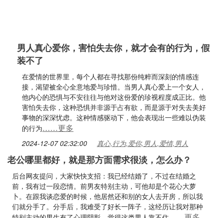
男人真心爱你，害怕失去你，就才会有的行为，假
装不了
在爱情的世界里，每个人都在寻找那份纯粹而深刻的情感连
接，渴望被全心全意地爱与珍惜。当男人真心爱上一个女人，
他内心的恐惧与不安往往与他对这份爱的珍视程度成正比。他
害怕失去你，这种恐惧并非源于占有欲，而是源于对失去美好
事物的深深忧虑。这种情感驱动下，他会表现出一些难以伪装
……更多
的行为
2024-12-07 02:32:00
真心,行为,爱你,男人,爱情,男人
老公哪里都好，就是那方面需求很淡，怎么办？
后台网友提问，大家快快支招：我已经结婚了，不过在结婚之
前，我有过一段恋情。前男友特别主动，可他却是个花心大萝
卜。在跟我谈恋爱的时候，他居然还和别的女人去开房，所以我
们就分手了。分手后，我难受了好长一阵子，这经历让我对那种
……更多
特别主动的男生有了心理阴影，觉得这类男人靠不住