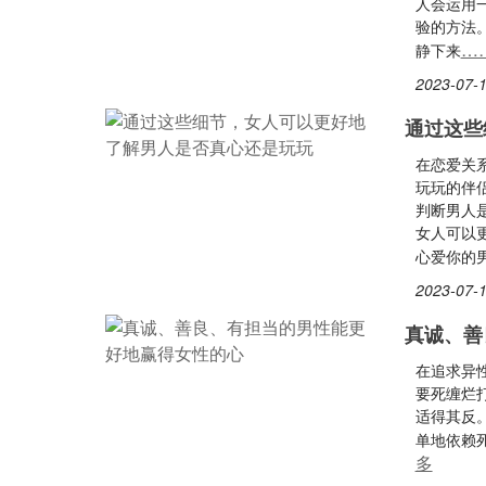
人会运用
验的方法
…
静下来
2023-07-1
通过这些
在恋爱关
玩玩的伴
判断男人
女人可以
心爱你的
2023-07-1
真诚、善
在追求异
要死缠烂
适得其反
单地依赖
多