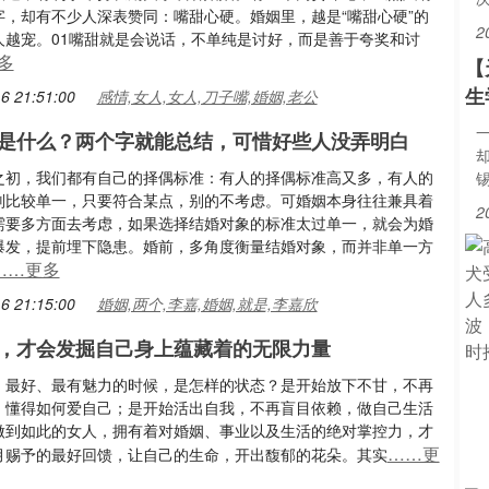
字，却有不少人深表赞同：嘴甜心硬。婚姻里，越是“嘴甜心硬”的
2
人越宠。01嘴甜就是会说话，不单纯是讨好，而是善于夸奖和讨
多
【
生
6 21:51:00
感情,女人,女人,刀子嘴,婚姻,老公
是什么？两个字就能总结，可惜好些人没弄明白
之初，我们都有自己的择偶标准：有人的择偶标准高又多，有人的
则比较单一，只要符合某点，别的不考虑。可婚姻本身往往兼具着
2
需要多方面去考虑，如果选择结婚对象的标准太过单一，就会为婚
爆发，提前埋下隐患。婚前，多角度衡量结婚对象，而并非单一方
……更多
6 21:15:00
婚姻,两个,李嘉,婚姻,就是,李嘉欣
，才会发掘自己身上蕴藏着的无限力量
，最好、最有魅力的时候，是怎样的状态？是开始放下不甘，不再
，懂得如何爱自己；是开始活出自我，不再盲目依赖，做自己生活
做到如此的女人，拥有着对婚姻、事业以及生活的绝对掌控力，才
……更
月赐予的最好回馈，让自己的生命，开出馥郁的花朵。其实