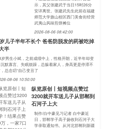
示，其父张建武于当日15时26分
安详离世。张建武先生此前在福建
师范大学旗山校区西门美食街经营
武夷山风味煎饼摊位
2026-08-06 08:42:00
3岁儿子半年不长个 爸爸防脱发的药被吃掉
大半
13岁男生小斌，之前成绩中上，性格开朗，近半年却变
得沉默寡言、失眠烦躁，总躲着家人，身高更是停滞不
前，总念叨“自己变丑了
026-08-06 10:50:00
纵览原创丨短视频点赞过
3200就开车送儿子从邯郸到
石河子上大
制作/白中豪见习记者 白中豪近
日，邯郸学子高子扬收到石河子大
学录取通知书。从河北邯郸到新疆