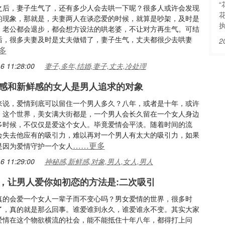
之后，妻子生气了，还有多少人会去哄一下呢？很多人或许会发现
的现象，那就是，夫妻两人在谈恋爱的时候，就算是吵架，及时是
，老公都会退步，都会想方设法的哄老婆，不让对方再生气。可结
后，很多夫妻及时是丈夫做错了，妻子生气，丈夫都很少去哄妻
2
多
6 11:28:00
妻子,多年,结婚,妻子,丈夫,冷处理
感和新鲜感的女人是男人追求的对象
来说，爱情到底可以留住一个男人多久？八年，或者是十年，或许
。这个世界，美女满大街都是，一个男人会长久留在一个女人身边
多时候，不仅仅是爱这个女人。毕竟爱情会平淡。随着时间的流
会失去他应有的吸引力，难以再对一个男人有太大的吸引力，如果
……更多
是因为爱情守护一个女人
6 11:29:00
神秘感,新鲜感,对象,男人,女人,男人
，让男人爱你如初恋的方法是:二次吸引
真的会爱一个女人一辈子而不变心吗？男女爱情的世界，很多时
了，真的就是那么回事。谁爱谁到永久，谁爱谁永不变。其实大家
爱情在这个物欲横流的社会，能不能抵住十年八年，都得打上问