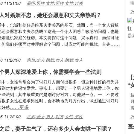
6 11:21:00
赢得,男性,女性,男性,女性,过程
2
人对婚姻不忠，她还会愿意和丈夫亲热吗？
活中，忠诚和信任是维系夫妻关系的基石。然而，当一个女人背叛
她还会愿意和丈夫亲热吗？这是一个令人困惑且敏感的问题，也是
婚姻危机家庭的疑虑。本文将探讨这个问题，揭示真相，虽然可能
……
，但我们必须面对并理解这个问题，以应对可能的挑战。首先
6 11:20:00
亲热,丈夫,婚姻,女人,婚姻,女人
个男人深深地爱上你，你需要学会一些法则
【
系中，女性常常会为了讨好对方而付出很多，但这种讨好的行为并
“
得到对方的深情爱意。事实上，想要让一个男人深深地爱上你，你
一些法则，其中最重要的是别讨好对方，对他狠一点。一、不要过
方很多女性在追求男性时，会不断地为对方付出，试图通过讨好对
……更多
其好感
6 11:25:00
法则,爱上,男人,对方,女性,男性
2
医
之后，妻子生气了，还有多少人会去哄一下呢？