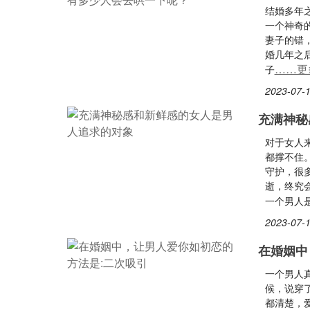
结婚多年
一个神奇
妻子的错
婚几年之
……更
子
2023-07-1
充满神秘
对于女人
都撑不住
守护，很
逝，终究
一个男人
2023-07-1
在婚姻中
一个男人
候，说穿
都清楚，