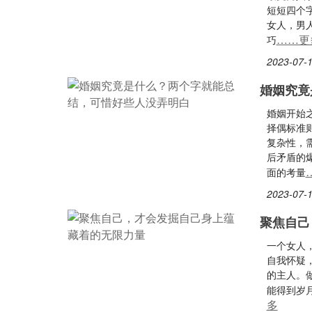
短短四个
女人，男
……更
巧
2023-07-1
婚姻究竟
婚姻开始
择偶标准
复杂性，
后矛盾的
面的考量
2023-07-1
聚焦自己
一个女人
自我怀疑
的主人。
能得到岁
多