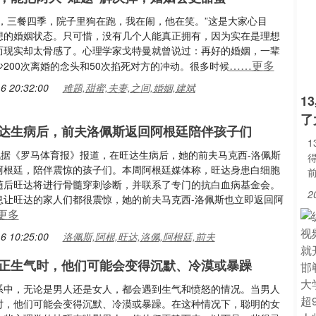
人，三餐四季，院子里狗在跑，我在闹，他在笑。”这是大家心目
想的婚姻状态。只可惜，没有几个人能真正拥有，因为实在是理想
而现实却太骨感了。心理学家戈特曼就曾说过：再好的婚姻，一辈
……更多
200次离婚的念头和50次掐死对方的冲动。很多时候
6 20:32:00
难题,甜蜜,夫妻,之间,婚姻,建斌
1
了
达生病后，前夫洛佩斯返回阿根廷陪伴孩子们
日讯据《罗马体育报》报道，在旺达生病后，她的前夫马克西-洛佩斯
阿根廷，陪伴震惊的孩子们。本周阿根廷媒体称，旺达身患白细胞
随后旺达将进行骨髓穿刺诊断，并联系了专门的抗白血病基金会。
2
息让旺达的家人们都很震惊，她的前夫马克西-洛佩斯也立即返回阿
更多
6 10:25:00
洛佩斯,阿根,旺达,洛佩,阿根廷,前夫
正生气时，他们可能会变得沉默、冷漠或暴躁
系中，无论是男人还是女人，都会遇到生气和愤怒的情况。当男人
时，他们可能会变得沉默、冷漠或暴躁。在这种情况下，聪明的女