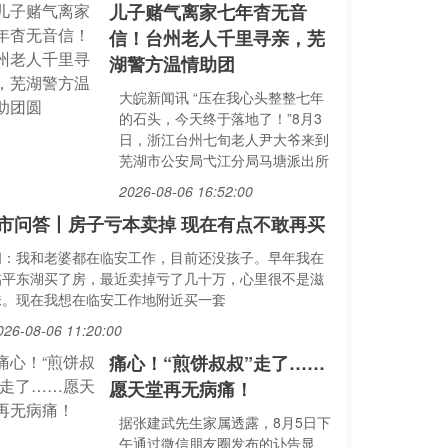
儿子赌气离家七年杳无音
信！台州老人千里寻亲，芜
湖警方温情助团
大皖新闻讯 “压在我心头整整七年
的石头，今天终于落地了！”8月3
日，浙江台州七旬老人尹大爷来到
芜湖市公安局弋江分局马塘派出所
2026-08-06 16:52:00
市问答丨房子亏本卖掉 现在有点不敢再买
问：我和老婆都在临安工作，目前还没孩子。早年我在
临平东湖买了房，最近卖掉亏了几十万，心里很不是滋
味。现在我想在临安工作地附近买一套
026-08-06 11:20:00
痛心！“煎饼叔叔”走了……
愿天堂再无病痛！
据张建武先生家属透露，8月5日下
午通过微信朋友圈发布的讣告显