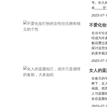
号。长久
……更
有
2023-07-1
不爱化妆
在当今社
经成为许
貌花费过
探讨这些
的美学观
2023-07-1
女人的蓝
在春天的
树下，女
画面。然
人与蓝颜
欢在蓝颜
2023-07-1