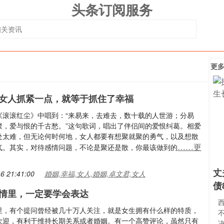
头条订阅服务
更
女人抓紧一点，就等于抓住了幸福
《滚滚红尘》中唱到：“来易来，去难去，数十载的人世游；分易
聚，爱与恨的千古愁。”这句歌词，唱出了伴侣间的爱恨纠葛。相爱
处太难，但无论何时何地，女人都要有想聚就聚的勇气，以及想散
……更
气。其实，对待感情问题，不论是聚还是散，你最该做到的
丈
6 21:41:00
婚姻,幸福,女人,婚姻,卓文君,女人
债
情里，一定要学会表达
里，有个提问曾经被几十万人关注，就是女生拥有什么样的特质，
欢迎，有利于维持长期关系或者婚姻。有一个高赞评论，虽然只有