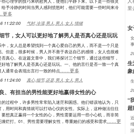
一些心理学的技巧来哄慰男人，使他们平静下来。以下是一些很灵
。给予冷静的时间当男人感到愤怒时，他们可能需要一些时间来冷
…更多
6 11:22:00
气时,冷漠,男人,男人,女人,情绪
女
细节，女人可以更好地了解男人是否真心还是玩玩
系中，女人总是希望找到一个真心爱自己的男人，而不是一个只是
侣。但是，很多时候，男人并不善于表达自己的感情，女人也很难
2
是否真心。在这篇文章中，我们将探讨三个细节，通过这些细节，
生
更好地了解男人是否真心还是玩玩。一、他的言行是否一致一个真
……更多
象
男人通常会表现出言行一致的特点
6 11:24:00
真心,细节,还是,男人,女人,男人
2
良、有担当的男性能更好地赢得女性的心
“
性的过程中，许多男性常常陷入迷茫和困惑。他们错误地认为，只
超
打，用时间和真情就可以打动心仪的女性。实际上，这种做法往往
。要想真正赢得一个女性的心，男性需要运用一些小心机，而非简
……更
死缠烂打。01、男性需要理解女性，尊重她们的感受和需求