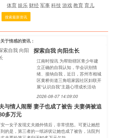
体育
娱乐
财经
军事
科技
游戏
教育
育儿
搜索最新资讯
多关于
情感
的资讯：
探索自我 向阳生长
江南时报讯 为帮助辖区青少年建
立正确的自我认知，学会识别情
绪、接纳自我，近日，苏州市相城
区黄桥街道三角咀家园社区妇联开
展“认识自我”主题心理成长活动
2026-08-07 14:09:00
夫与情人闹掰 妻子也成了被告 夫妻俩被追
80多万元
西安一女子发现丈夫婚外情后，非常愤怒。可更让她想
不到的是，第三者的一纸诉状让她也成了被告，法院判
决丈夫要给第三者归还80多万元欠款