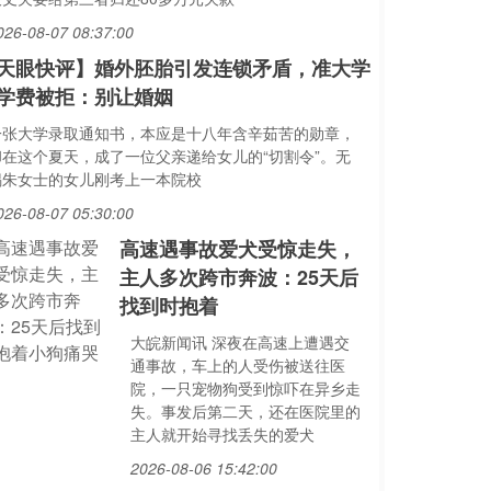
026-08-07 08:37:00
天眼快评】婚外胚胎引发连锁矛盾，准大学
学费被拒：别让婚姻
一张大学录取通知书，本应是十八年含辛茹苦的勋章，
却在这个夏天，成了一位父亲递给女儿的“切割令”。无
锡朱女士的女儿刚考上一本院校
026-08-07 05:30:00
高速遇事故爱犬受惊走失，
主人多次跨市奔波：25天后
找到时抱着
大皖新闻讯 深夜在高速上遭遇交
通事故，车上的人受伤被送往医
院，一只宠物狗受到惊吓在异乡走
失。事发后第二天，还在医院里的
主人就开始寻找丢失的爱犬
2026-08-06 15:42:00