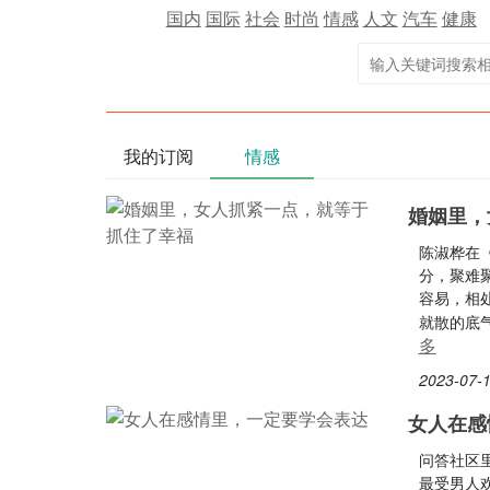
国内
国际
社会
时尚
情感
人文
汽车
健康
我的订阅
情感
婚姻里，
陈淑桦在
分，聚难
容易，相
就散的底
多
2023-07-1
女人在感
问答社区
最受男人