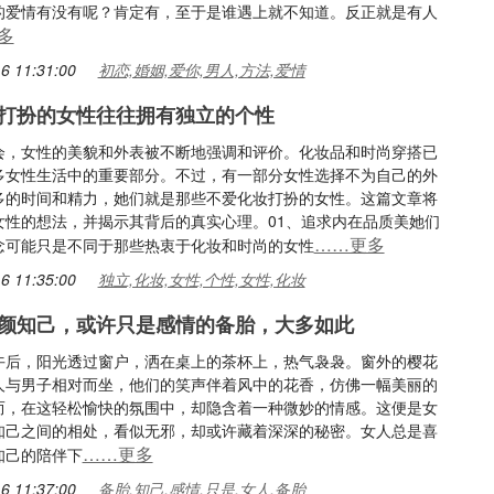
的爱情有没有呢？肯定有，至于是谁遇上就不知道。反正就是有人
多
6 11:31:00
初恋,婚姻,爱你,男人,方法,爱情
打扮的女性往往拥有独立的个性
会，女性的美貌和外表被不断地强调和评价。化妆品和时尚穿搭已
多女性生活中的重要部分。不过，有一部分女性选择不为自己的外
多的时间和精力，她们就是那些不爱化妆打扮的女性。这篇文章将
女性的想法，并揭示其背后的真实心理。01、追求内在品质美她们
……更多
念可能只是不同于那些热衷于化妆和时尚的女性
6 11:35:00
独立,化妆,女性,个性,女性,化妆
颜知己，或许只是感情的备胎，大多如此
午后，阳光透过窗户，洒在桌上的茶杯上，热气袅袅。窗外的樱花
人与男子相对而坐，他们的笑声伴着风中的花香，仿佛一幅美丽的
而，在这轻松愉快的氛围中，却隐含着一种微妙的情感。这便是女
知己之间的相处，看似无邪，却或许藏着深深的秘密。女人总是喜
……更多
知己的陪伴下
6 11:37:00
备胎,知己,感情,只是,女人,备胎