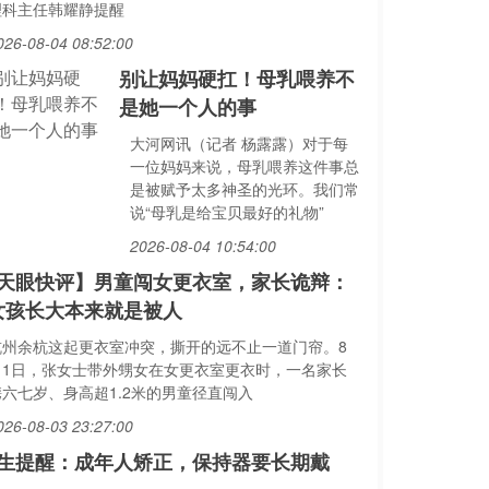
理科主任韩耀静提醒
026-08-04 08:52:00
别让妈妈硬扛！母乳喂养不
是她一个人的事
大河网讯（记者 杨露露）对于每
一位妈妈来说，母乳喂养这件事总
是被赋予太多神圣的光环。我们常
说“母乳是给宝贝最好的礼物”
2026-08-04 10:54:00
天眼快评】男童闯女更衣室，家长诡辩：
女孩长大本来就是被人
杭州余杭这起更衣室冲突，撕开的远不止一道门帘。8
月1日，张女士带外甥女在女更衣室更衣时，一名家长
携六七岁、身高超1.2米的男童径直闯入
026-08-03 23:27:00
生提醒：成年人矫正，保持器要长期戴