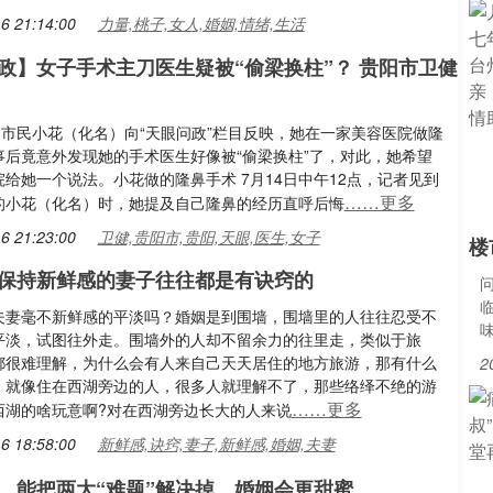
6 21:14:00
力量,桃子,女人,婚姻,情绪,生活
政】女子手术主刀医生疑被“偷梁换柱”？ 贵阳市卫健
，市民小花（化名）向“天眼问政”栏目反映，她在一家美容医院做隆
事后竟意外发现她的手术医生好像被“偷梁换柱”了，对此，她希望
给她一个说法。小花做的隆鼻手术 7月14日中午12点，记者见到
……更多
的小花（化名）时，她提及自己隆鼻的经历直呼后悔
6 21:23:00
卫健,贵阳市,贵阳,天眼,医生,女子
楼
保持新鲜感的妻子往往都是有诀窍的
夫妻毫不新鲜感的平淡吗？婚姻是到围墙，围墙里的人往往忍受不
平淡，试图往外走。围墙外的人却不留余力的往里走，类似于旅
都很难理解，为什么会有人来自己天天居住的地方旅游，那有什么
2
！就像住在西湖旁边的人，很多人就理解不了，那些络绎不绝的游
……更多
西湖的啥玩意啊?对在西湖旁边长大的人来说
6 18:58:00
新鲜感,诀窍,妻子,新鲜感,婚姻,夫妻
，能把两大“难题”解决掉，婚姻会更甜蜜