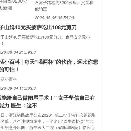
石河子路程约3200公里。父亲和
他约定
2026-08-05 08:58:00
子山姆40元买披萨吃出108元剪刀
女子山姆40元买披萨吃出108元剪刀。食品安全无小
事！
026-08-04 21:59:00
活小百科 | 每天“喝两杯”的代价，远比你想
的可怕！
生活小百科
026-08-04 11:33:00
我能给自己做阑尾手术！” 女子坚信自己有
能力 医生：这不
近日，浙江省民政厅公布2026年第二批非法社会组织取
缔名单，八个违规组织中，一个名叫“吹牛逼协会”的非
法组织意外出圈。浙中医大二院（省新华医院）临床心