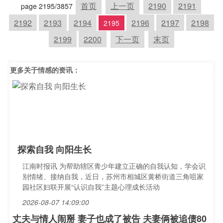
首页
上一页
2190
2191
page 2195/3857
2192
2193
2194
2196
2197
2198
2195
2199
2200
下一页
末页
更多关于
情感
的资讯：
探索自我 向阳生长
江南时报讯 为帮助辖区青少年建立正确的自我认知，学会识
别情绪、接纳自我，近日，苏州市相城区黄桥街道三角咀家
园社区妇联开展“认识自我”主题心理成长活动
2026-08-07 14:09:00
丈夫与情人闹掰 妻子也成了被告 夫妻俩被追债80