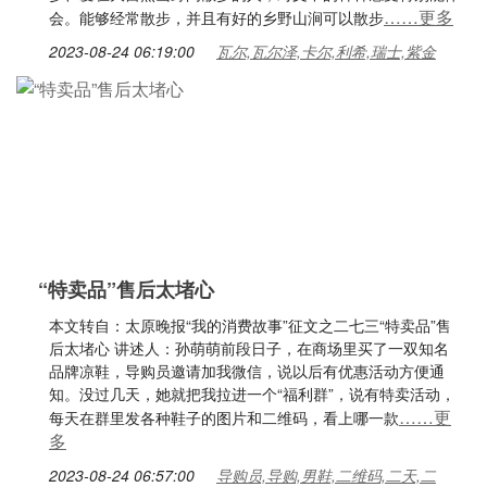
……更多
会。能够经常散步，并且有好的乡野山涧可以散步
2023-08-24 06:19:00
瓦尔,瓦尔泽,卡尔,利希,瑞士,紫金
“特卖品”售后太堵心
本文转自：太原晚报“我的消费故事”征文之二七三“特卖品”售
后太堵心 讲述人：孙萌萌前段日子，在商场里买了一双知名
品牌凉鞋，导购员邀请加我微信，说以后有优惠活动方便通
知。没过几天，她就把我拉进一个“福利群”，说有特卖活动，
……更
每天在群里发各种鞋子的图片和二维码，看上哪一款
多
2023-08-24 06:57:00
导购员,导购,男鞋,二维码,二天,二