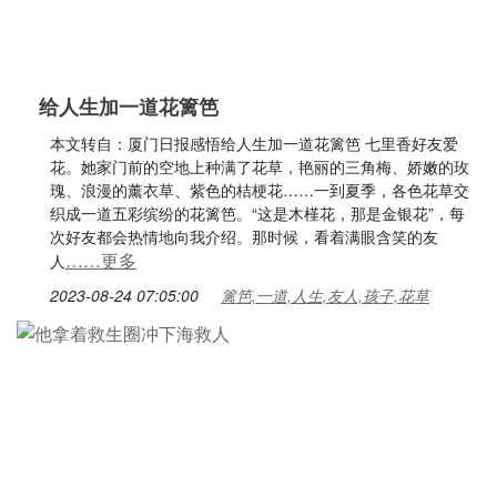
给人生加一道花篱笆
本文转自：厦门日报感悟给人生加一道花篱笆 七里香好友爱
花。她家门前的空地上种满了花草，艳丽的三角梅、娇嫩的玫
瑰、浪漫的薰衣草、紫色的桔梗花……一到夏季，各色花草交
织成一道五彩缤纷的花篱笆。“这是木槿花，那是金银花”，每
次好友都会热情地向我介绍。那时候，看着满眼含笑的友
……更多
人
2023-08-24 07:05:00
篱笆,一道,人生,友人,孩子,花草