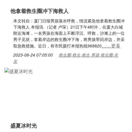
他拿着救生圈冲下海救人
本文转自：厦门日报男孩落水呼救，情况紧急他拿着救生圈冲
下海救人 本报讯 （记者 卢琛）21日下午4时许，在厦大白城
附近海滩，一名男孩在海面上不断浮沉、呼救，沙滩上的一位
男子见状，拿着岸边的救生圈冲下海，将男孩带回岸边，并采
……更多
取急救措施。近日，有市民拨打本报热线968820
2023-08-24 07:05:00
救生圈,救生,救生,男孩,救生圈,先
生
盛夏冰时光