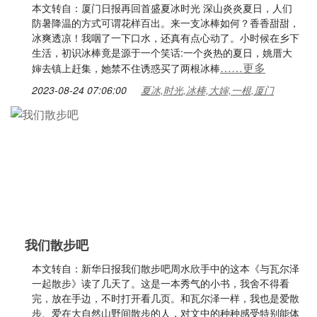
本文转自：厦门日报再回首盛夏冰时光 深山炎炎夏日，人们
防暑降温的方式可谓花样百出。来一支冰棒如何？香香甜甜，
冰爽透凉！我咽了一下口水，还真有点心动了。小时候在乡下
生活，初识冰棒竟是源于一个笑话:一个炎热的夏日，姚厝大
……更多
婶去镇上赶集，她禁不住诱惑买了两根冰棒
2023-08-24 07:06:00
夏冰,时光,冰棒,大婶,一根,厦门
我们散步吧
本文转自：新华日报我们散步吧周水欣手中的这本《与瓦尔泽
一起散步》读了几天了。这是一本秀气的小书，我舍不得看
完，放在手边，不时打开看几页。和瓦尔泽一样，我也是爱散
步、爱在大自然山野间散步的人，对文中的种种感受特别能体