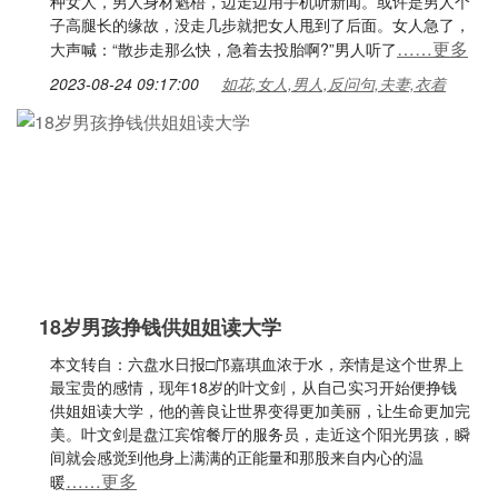
种女人，男人身材魁梧，边走边用手机听新闻。或许是男人个
子高腿长的缘故，没走几步就把女人甩到了后面。女人急了，
……更多
大声喊：“散步走那么快，急着去投胎啊?”男人听了
2023-08-24 09:17:00
如花,女人,男人,反问句,夫妻,衣着
18岁男孩挣钱供姐姐读大学
本文转自：六盘水日报□邝嘉琪血浓于水，亲情是这个世界上
最宝贵的感情，现年18岁的叶文剑，从自己实习开始便挣钱
供姐姐读大学，他的善良让世界变得更加美丽，让生命更加完
美。叶文剑是盘江宾馆餐厅的服务员，走近这个阳光男孩，瞬
间就会感觉到他身上满满的正能量和那股来自内心的温
……更多
暖