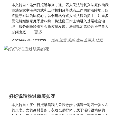
本文转自：达州日报近年来，通川区人民法院复兴法庭作为我
市法院家事审判方式和工作机制改革试点工作的前沿阵地，始
终坚守司法为民初心，以创建枫桥式人民法庭为抓手，注重多
元化解婚姻家庭矛盾纠纷，将法庭工作主动融入基层社会治
理，服务保障经济社会高质量发展。法律规定离婚诉讼当事人
……更多
必须出庭
2023-08-24 09:09:00
难点,法官,梁某,达州,当事人,法庭
好好说话胜过貌美如花
本文转自：汉中日报早晨我去公园散步，偶遇一对四十岁左右
的夫妻。女的身材苗条，衣着也很得体，属于活得很精致的一