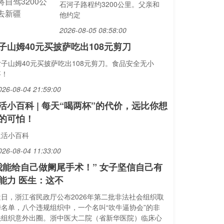
石河子路程约3200公里。父亲和
他约定
2026-08-05 08:58:00
子山姆40元买披萨吃出108元剪刀
女子山姆40元买披萨吃出108元剪刀。食品安全无小
事！
026-08-04 21:59:00
活小百科 | 每天“喝两杯”的代价，远比你想
的可怕！
生活小百科
026-08-04 11:33:00
我能给自己做阑尾手术！” 女子坚信自己有
能力 医生：这不
近日，浙江省民政厅公布2026年第二批非法社会组织取
缔名单，八个违规组织中，一个名叫“吹牛逼协会”的非
法组织意外出圈。浙中医大二院（省新华医院）临床心