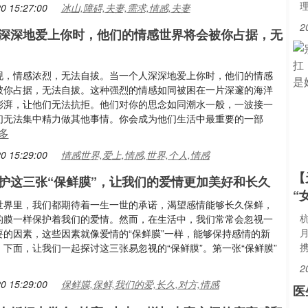
0 15:27:00
冰山,障碍,夫妻,需求,情感,夫妻
2
深深地爱上你时，他们的情感世界将会被你占据，无
现，情感浓烈，无法自拔。当一个人深深地爱上你时，他们的情感
被你占据，无法自拔。这种强烈的情感如同被困在一片深邃的海洋
澎湃，让他们无法抗拒。他们对你的思念如同潮水一般，一波接一
们无法集中精力做其他事情。你会成为他们生活中最重要的一部
多
0 15:29:00
情感世界,爱上,情感,世界,个人,情感
【
护这三张“保鲜膜”，让我们的爱情更加美好和长久
“
世界里，我们都期待着一生一世的承诺，渴望感情能够长久保鲜，
的膜一样保护着我们的爱情。然而，在生活中，我们常常会忽视一
要的因素，这些因素就像爱情的“保鲜膜”一样，能够保持感情的新
下面，让我们一起探讨这三张易忽视的“保鲜膜”。第一张“保鲜膜”
2
0 15:29:00
保鲜膜,保鲜,我们的爱,长久,对方,情感
医