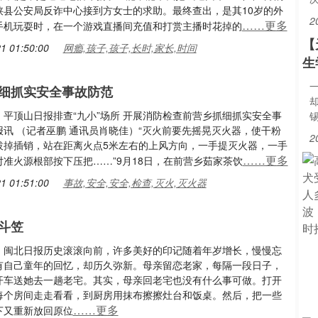
陕县公安局反诈中心接到方女士的求助。最终查出，是其10岁的外
2
……更多
手机玩耍时，在一个游戏直播间充值和打赏主播时花掉的
【
1 01:50:00
网瘾,孩子,孩子,长时,家长,时间
生
细抓实安全事故防范
：平顶山日报排查“九小”场所 开展消防检查前营乡抓细抓实安全事
报讯 （记者巫鹏 通讯员肖晓佳）“灭火前要先摇晃灭火器，使干粉
2
拔掉插销，站在距离火点5米左右的上风方向，一手提灭火器，一手
……更多
对准火源根部按下压把……”9月18日，在前营乡茹家茶饮
1 01:51:00
事故,安全,安全,检查,灭火,灭火器
斗笠
：闽北日报历史滚滚向前，许多美好的印记随着年岁增长，慢慢忘
有自己童年的回忆，却历久弥新。母亲留恋老家，每隔一段日子，
开车送她去一趟老宅。其实，母亲回老宅也没有什么事可做。打开
每个房间走走看看，到厨房用抹布擦擦灶台和饭桌。然后，把一些
……更多
下又重新放回原位