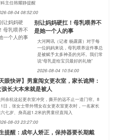
理科主任韩耀静提醒
026-08-04 08:52:00
别让妈妈硬扛！母乳喂养不
是她一个人的事
大河网讯（记者 杨露露）对于每
一位妈妈来说，母乳喂养这件事总
是被赋予太多神圣的光环。我们常
说“母乳是给宝贝最好的礼物”
2026-08-04 10:54:00
天眼快评】男童闯女更衣室，家长诡辩：
女孩长大本来就是被人
杭州余杭这起更衣室冲突，撕开的远不止一道门帘。8
月1日，张女士带外甥女在女更衣室更衣时，一名家长
携六七岁、身高超1.2米的男童径直闯入
026-08-03 23:27:00
生提醒：成年人矫正，保持器要长期戴