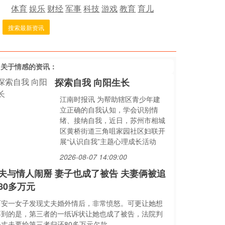
体育
娱乐
财经
军事
科技
游戏
教育
育儿
搜索最新资讯
多关于
情感
的资讯：
探索自我 向阳生长
江南时报讯 为帮助辖区青少年建
立正确的自我认知，学会识别情
绪、接纳自我，近日，苏州市相城
区黄桥街道三角咀家园社区妇联开
展“认识自我”主题心理成长活动
2026-08-07 14:09:00
夫与情人闹掰 妻子也成了被告 夫妻俩被追
80多万元
西安一女子发现丈夫婚外情后，非常愤怒。可更让她想
不到的是，第三者的一纸诉状让她也成了被告，法院判
决丈夫要给第三者归还80多万元欠款