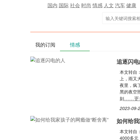
国内
国际
社会
时尚
情感
人文
汽车
健康
我的订阅
情感
追逐闪电
本文转自
上，雨又
夜里，疯
黑的夜空
……更
刻
2023-09-2
如何给我
本文转自
4000多