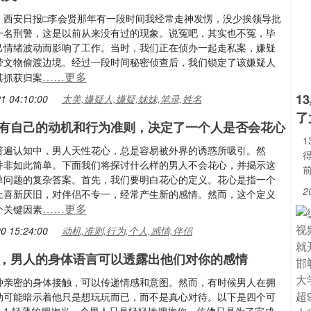
：西安日报□李会贤那年有一段时间我经常走神发愣，没少挨领导批
一名刑警，这是以前从来没有过的现象。说冤吧，其实也不冤，毕
己情绪波动而影响了工作。当时，我们正在侦办一起走私案，嫌疑
带文物偷渡边境。经过一段时间秘密侦查后，我们锁定了该嫌疑人
……更多
其抓获归案
1
1 04:10:00
太美,嫌疑人,嫌疑,妹妹,笔录,姓名
了
有自己的动机和行为准则，决定了一个人是否会花心
普遍认知中，男人天性花心，总是容易被外界的诱惑所吸引。然
并非如此简单。下面我们将探讨什么样的男人不会花心，并揭示这
单问题的复杂答案。首先，我们要明白花心的定义。花心是指一个
2
上喜新厌旧，对伴侣不专一，经常产生新的感情。然而，这个定义
……更多
个关键因素
0 15:24:00
动机,准则,行为,个人,感情,伴侣
，男人的身体语言可以透露出他们对你的感情
种亲密的身体接触，可以传递情感和意图。然而，有时候男人在拥
动可能暗示着他只是想玩玩而已，而不是真心对待。以下是四个可