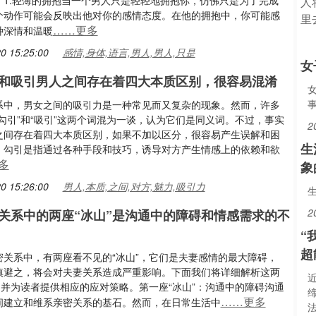
：1.轻薄的拥抱当一个男人只是轻轻地拥抱你，仿佛只是为了完成
个动作可能会反映出他对你的感情态度。在他的拥抱中，你可能感
……更多
种深情和温暖
0 15:25:00
感情,身体,语言,男人,男人,只是
女
和吸引男人之间存在着四大本质区别，很容易混淆
系中，男女之间的吸引力是一种常见而又复杂的现象。然而，许多
勾引”和“吸引”这两个词混为一谈，认为它们是同义词。不过，事实
2
之间存在着四大本质区别，如果不加以区分，很容易产生误解和困
生
，勾引是指通过各种手段和技巧，诱导对方产生情感上的依赖和欲
多
象
0 15:26:00
男人,本质,之间,对方,魅力,吸引力
2
关系中的两座“冰山”是沟通中的障碍和情感需求的不
“
超
密关系中，有两座看不见的“冰山”，它们是夫妻感情的最大障碍，
慎避之，将会对夫妻关系造成严重影响。下面我们将详细解析这两
，并为读者提供相应的应对策略。第一座“冰山”：沟通中的障碍沟通
……更多
间建立和维系亲密关系的基石。然而，在日常生活中