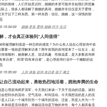
时间的推移，人们开始意识到，婚姻的本质可能并非如我们所想象
实际上，很多人都误解了婚姻的真谛。婚姻并非仅仅是关于爱情，
是关于以下三样东西。第一样东西：信任。婚姻，这一深情的契
多
0 15:34:00
婚姻,更多,爱情,婚姻,对方,生活
解，才会真正体验到“人间值得”
理解和被理解到底是一种怎样的感觉？为什么有人说在心理咨询中咨
的重要一项就是理解来访者？两年前我的咨询室来了一位女士，起
行得很顺利，她善解人意、说话风趣、性格温柔，是大多数咨询师
有来访者”。所谓“四有来访者”，是心理咨询行业中一个幽默的说
多
0 15:35:00
人间,体验,咨询,来访者,孩子,摊主
让自己流动起来，勇敢热烈地活着，拥抱奔腾的生命
我是心理咨询师罗清军，今天我们来谈一下关于流动的话题。谈到
们会想到水的流动，空气流动，时间流动。今天我想说的是人的流
不是人口从一个城市到另一个城市的流动、迁徙，而是人作为一个
，本身就是流动着的，准确说流动是万物的本性，每个人都具备流