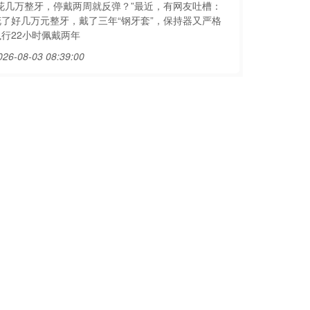
“花几万整牙，停戴两周就反弹？”最近，有网友吐槽：
花了好几万元整牙，戴了三年“钢牙套”，保持器又严格
执行22小时佩戴两年
026-08-03 08:39:00