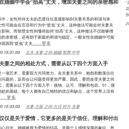
在婚姻中学会“抬高”丈夫，增加夫妻之间的亲密感和
系中，女性对待丈夫的态度往往直接影响到夫妻关系的和谐与幸
2
女性可能会在言语和行为中“贬低”丈夫，这种做法可能会对夫妻关
良影响。而智慧女性则懂得如何“抬高”丈夫，这种做法不仅能够增
间的亲密感，还有助于家庭的和谐与稳定。一般女性在婚姻中可能
……更多
原因而“贬低”丈夫
0 15:31:00
丈夫,夫妻,之间,婚姻,智慧,中学
夫妻之间的相处方式，需要从以下四个方面入手
是一项艺术，需要双方共同努力。在夫妻关系中，抱怨和数落往往
决问题的，反而会让问题变得更加严重。因此，要想改变夫妻之间
式，需要从以下四个方面入手：接纳、认可、理解和包容。01，接
相处的基础。每个人都有自己独特的优点和缺点，这个世界上没有
……更多
0 15:33:00
夫妻,方面,之间,方式,对方,夫妻
仅仅是关于爱情，它更多的是关于信任、理解和付出
的心目中，婚姻被视为爱情的结晶，是两个人感情深厚的象征。然