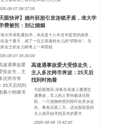
026-08-07 08:37:00
天眼快评】婚外胚胎引发连锁矛盾，准大学
学费被拒：别让婚姻
一张大学录取通知书，本应是十八年含辛茹苦的勋章，
却在这个夏天，成了一位父亲递给女儿的“切割令”。无
锡朱女士的女儿刚考上一本院校
026-08-07 05:30:00
高速遇事故爱犬受惊走失，
主人多次跨市奔波：25天后
找到时抱着
大皖新闻讯 深夜在高速上遭遇交
通事故，车上的人受伤被送往医
院，一只宠物狗受到惊吓在异乡走
失。事发后第二天，还在医院里的
主人就开始寻找丢失的爱犬
2026-08-06 15:42:00