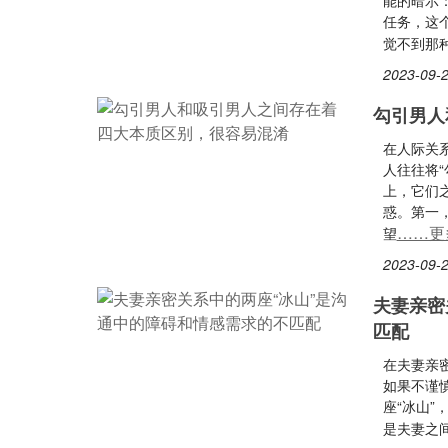
能的暗示
任务，这
觉不到那
2023-09-2
勾引男人
在人际关
人往往将“
上，它们
惑。第一
……更
望
2023-09-2
夫妻亲密
匹配
在夫妻亲
如果不谨
座“冰山”
是夫妻之