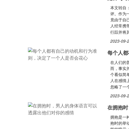
本文转自
评。作为
竟由于自
人经常携
行踪并将
2023-09-2
每个人都
在人们的
而，事实
个看似简
人在感情
忽略了一
2023-09-2
在拥抱时
拥抱是一
抱时的举