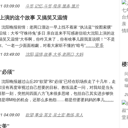
1 03:09:00
斗笠,记忆,斗笠,母亲,篾条,篾片
上演的这个故事 又搞笑又温情
沈阳晚报前情：老两口溜达一早上找不着家 “执法蓝”“按图索骥”
后续：大爷“守株待兔”多日 亲自送来手写感谢信咱大沈阳上演的这
搞笑又温情“大爷啊，你咋又来了，你有啥事儿跟我直说呗！”“不是
……更多
。”一老一少面面相觑，对着大家听不懂的“暗号”
1 03:49:00
沈阳,温情,故事,大爷,老两口,大妈
楼
“必须”
沈阳晚报越过山丘20“欲望”和“必须”已经在职场疾走了十几年，走
却没有再度审视过自己想要的目标。教练温柔一问，对我却是当头
得那一刻，突然间四面八方飞来很多思绪，包括自己其实进步够快
2
……
都是IBM给的机会，还那么多抱怨……都是些婆婆妈妈的事儿
1 04:09:00
欲望,事业,英文,吴士宏,教练,亲人
太美”