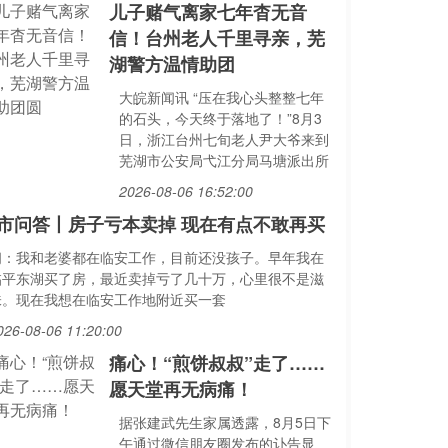
儿子赌气离家七年杳无音
信！台州老人千里寻亲，芜
湖警方温情助团
大皖新闻讯 “压在我心头整整七年
的石头，今天终于落地了！”8月3
日，浙江台州七旬老人尹大爷来到
芜湖市公安局弋江分局马塘派出所
2026-08-06 16:52:00
市问答丨房子亏本卖掉 现在有点不敢再买
问：我和老婆都在临安工作，目前还没孩子。早年我在
临平东湖买了房，最近卖掉亏了几十万，心里很不是滋
味。现在我想在临安工作地附近买一套
026-08-06 11:20:00
痛心！“煎饼叔叔”走了……
愿天堂再无病痛！
据张建武先生家属透露，8月5日下
午通过微信朋友圈发布的讣告显