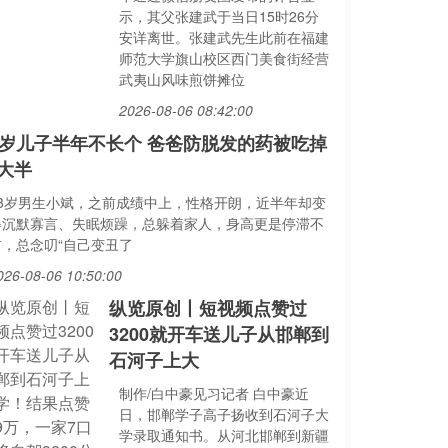
示，其父张建武于当日15时26分
安详离世。张建武先生此前在福建
师范大学旗山校区西门美食街经营
武夷山风味煎饼摊位
2026-08-06 08:42:00
3岁儿子半年不长个 爸爸防脱发的药被吃掉
大半
13岁男生小斌，之前成绩中上，性格开朗，近半年却变
得沉默寡言、失眠烦躁，总躲着家人，身高更是停滞不
前，总念叨“自己变丑了
026-08-06 10:50:00
纵览原创丨短视频点赞过
3200就开车送儿子从邯郸到
石河子上大
制作/白中豪见习记者 白中豪近
日，邯郸学子高子扬收到石河子大
学录取通知书。从河北邯郸到新疆