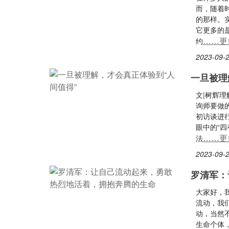
而，随着
的那样。
它更多的
……更
约
2023-09-2
一旦被理
文|树辉
询师要做
初访谈进
眼中的“四
……更
法
2023-09-2
罗清军：
大家好，
流动，我
动，当然
生命个体