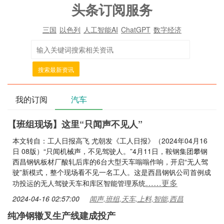
头条订阅服务
三国
以色列
人工智能AI
ChatGPT
数字经济
搜索最新资讯
我的订阅
汽车
【班组现场】这里“只闻声不见人”
本文转自：工人日报高飞 尤朝发《工人日报》（2024年04月16
日 08版）“只闻机械声，不见驾驶人。”4月11日，鞍钢集团攀钢
西昌钢钒板材厂酸轧后库的6台大型天车嗡嗡作响，开启“无人驾
驶”新模式，整个现场看不见一名工人。这是西昌钢钒公司首例成
……更多
功投运的无人驾驶天车和库区智能管理系统
2024-04-16 02:57:00
闻声,班组,天车,上料,智能,西昌
纯净钢辙叉生产线建成投产