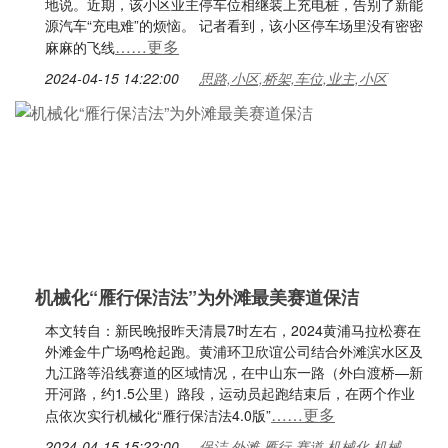
地说。近期，该小区业主停车位相继装上充电桩，告别了新能
源汽车“充电难”的烦恼。 记者看到，该小区停车场里没有密密
……更多
麻麻的飞线
2024-04-15 14:22:00
思路,小区,桥架,车位,业主,小区
机械化“雁行保洁法”为外滩最美赛道保洁
本文转自：新民晚报昨天清晨7时左右，2024黄浦马拉松赛在
外滩金牛广场鸣枪起跑。黄浦环卫欣谊公司结合外滩滨水区及
九江路等沿线赛道的区域情况，在中山东一路（外白渡桥—新
开河路，约1.5公里）路段，运动员起跑结束后，在两个作业
……更多
点依次实行机械化“雁行保洁法4.0版”
2024-04-15 15:22:00
保洁,外滩,雁行,赛道,机械化,机械