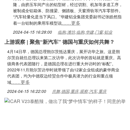
隆，由挤压车间产出的铝型材，经过切割、机加等多道工序，
被制成全铝箱体、防撞梁、侧踏板、天窗滑轨等汽车零部件。
“汽车轻量化是当下风口。”华建铝业集团党委副书记张皓然指
……更多
着一台铝制的乘用车模型说
2024-04-15 16:28:00
临朐,潍坊,临朐,华建,门窗,铝业
上游观察 | 聚焦“新汽车” 德国与重庆如何共舞？
4月14日早，德国总理朔尔茨抵达重庆，展开访华之旅。这是朔
尔茨自就任总理以来第二次访华，此次访华的首站就是重庆。高
级商务代表团随行，是德国总理在进行重大外访时的“标配”。
2022年11月朔尔茨访华时就带领了由12家企业组成的豪华商业
代表团，均为中德双边经贸合作中极具潜力的行业和重点领
……更多
域
2024-04-15 16:22:00
共舞,德国,重庆,观察,汽车,重庆