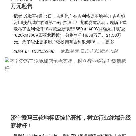
万元起售
记者 戚淑军4月15日，吉利汽车在吉利钱塘基地举办 吉利银
河E8挑战城市赛道第二站-赛博工厂龙腾赛道活动，现场正式
发布了吉利银河E8两款全新版型“550km400V两驱龙腾版”及
“620km800V四驱龙腾版”，分别售价16.58万元、21.58万
……更多
元。为了能让更多用户轻松拥有吉利银河E8
2024-04-15 20:52:00
龙腾,银河,元起,吉利,银河,吉利
济宁爱玛三轮地标店惊艳亮相，树立行业终端升级
新标杆！
鲁网4月15日讯4月14日，爱玛在山东济宁的三轮地标店正式