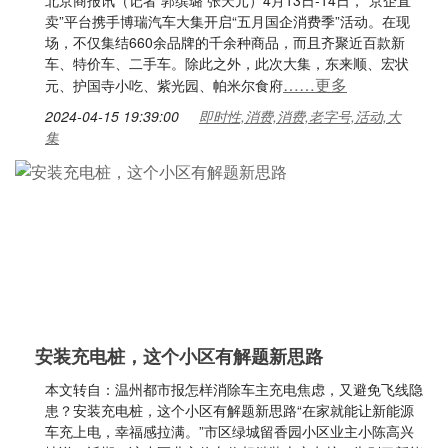
北京商报讯（记者 郭缤璐 张天元）4月13日-14日，“京企直
卖”平台携手博瑞汽车大集开启“五月国企消费季”活动。在现
场，不仅集结660余品牌的千余种商品，而且齐聚近百款新
车、特价车、二手车。除此之外，此次大集，东来顺、宏状
……更多
元、护国寺小吃、紫光园、帕米尔食府
2024-04-15 19:39:00
即时性,消费,消费,老字号,活动,大
集
安装充电桩，这个小区有解题新思路
本文转自：温州都市报怎样消除车主充电焦虑，又避免飞线隐
患？安装充电桩，这个小区有解题新思路“在家就能让新能源
车充上电，幸福感拉满。”市区绿城留香园小区业主小陈高兴