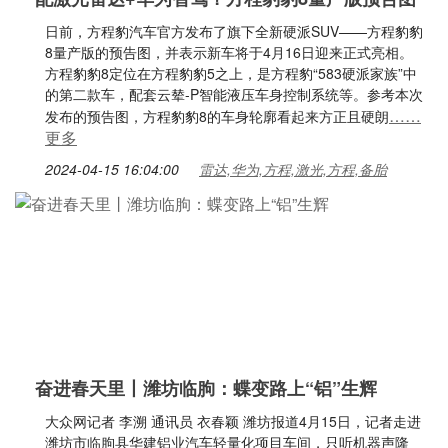
日前，方程豹汽车官方发布了旗下全新硬派SUV——方程豹豹
8量产版的预告图，并表示新车将于4月16日迎来正式亮相。
方程豹豹8定位在方程豹豹5之上，是方程豹“583硬派家族”中
的第二款车，配套云辇-P智能液压车身控制系统等。参考本次
……
发布的预告图，方程豹豹8的车身轮廓看起来方正且硬朗
更多
2024-04-15 16:04:00
雷达,华为,方程,激光,方程,备胎
奋进春天里丨潍坊临朐：蝶变路上“铝”生辉
大众网记者 李溯 通讯员 衣春颖 潍坊报道4月15日，记者走进
潍坊市临朐县华建铝业汽车轻量化项目车间，只听机器声隆