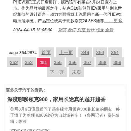
PHEV现已正式开启预订，据悉该车有望在4月24日宣布上
市。作为品牌的最新之作，别克GL8陆尊PHEV采用与别克世
纪相似的设计语言，动力方面搭载上汽通用全新一代PHEV智
……更多
电插混系统，产品定位或高于现款别克GL8ES陆尊
2024-04-15 16:05:00
别克,预订,别克,设计,维亚,全新
首页
上一页
349
350
351
page 354/2674
352
353
355
356
357
358
359
354
下一页
末页
更多关于
汽车
的资讯：
深度聊聊领克900，家用长途真的越开越香
鲁网8月6日讯最近问了很多经常用领克900跑长途的朋友，终
于懂了为啥领克900被称为自驾游神车！（鲁网记者）责任编
辑：陈波
2026-08-06 07:56:00