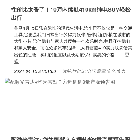
性价比太香了！10万内续航410km纯电SUV轻松
出行
鲁网4月15日讯在繁忙的现代生活中,汽车已不仅仅是一种交通
工具,它更是我们日常出行的得力伙伴,陪伴我们穿梭在城市的
大街小巷,陪伴我们与家人共度每一个欢乐时光,并且守护我们
和家人安全。而在众多汽车品牌中,风行雷霆410实力版凭借其
……更
出色的性能、实用的配置以及长期质保和实惠的价格
多
2024-04-15 21:01:00
续航,性价比,出行,雷霆,安全,实力
配激光雷达+华为智驾？方程豹豹8量产版预告图