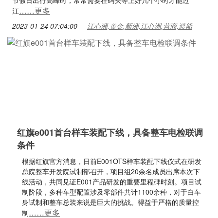
节假日出行高峰时，常常需要在码头等上好几个小时才能过
……更多
江
2023-01-24 07:04:00
江心洲,黄金,新洲,江心洲,营商,渡船
红旗e001首台样车装配下线，具备整车电检联调
条件
根据红旗官方消息，日前E001OTS样车装配下线仪式在研发
总院整车开发院试制部召开，项目组20余名成员出席本次下
线活动，共同见证E001产品研发的重要里程碑时刻。项目试
制阶段，多种车型配置涉及零部件共计1100余种，对于白车
身试制和整车总装来说是巨大的挑战。得益于严格的质量控
……更多
制