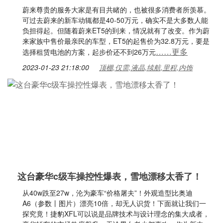
蔚来尊贵的服务大家是有目共睹的，也被很多消费者所羡慕。
可过去蔚来的新车动辄都是40-50万元，确实不是大多数人能
负担得起。但随着蔚来ET5的到来，情况就有了改变。作为蔚
来家族中售价最亲民的车型，ET5的起售价为32.8万元，要是
……更多
选择租赁电池的方案，起步价还不到26万元
2023-01-23 21:18:00
顶棚,仅需,液晶,续航,里程,内饰
这台豪华c级车操控性爆表，雪地漂移太香了！
从40w跌至27w，沦为豪车“价格屠夫”！外观造型比奥迪
A6（参数丨图片）漂亮10倍，却无人识货！下面就让我们一
探究竟！捷豹XFL可以说是品牌技术与设计理念的集大成者，