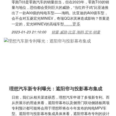
零跑T03是零跑汽车的销量担当，但在2023年，零跑T03的销
量与地位，恐怕都会受到巨大的威胁，“当红炸子鸡”比亚迪推
出了一款A00级的纯电车型——海鸥。比亚迪的A00级车型，
会不会对五菱宏光MINIEV，奇瑞QQ冰淇淋造成影响？答案是
……更多
一定的，宏光MINIEV的高端车型
2023-01-23 21:10:00
销量,威胁,比亚,海鸥,宏光,销量
理想汽车新专利曝光：遮阳帘与投影幕布集成
日前，我们从相关渠道获悉，理想汽车申请了多项新专利。而
从所展示的用途来看，遮阳帘幕布以及侧滑门联动侧踏板两项
专利预计都可能将会用于理想即将在今年发布的纯电MPV车
型。遮阳帘与投影幕布集成具体来看，遮阳帘幕布专利的设计