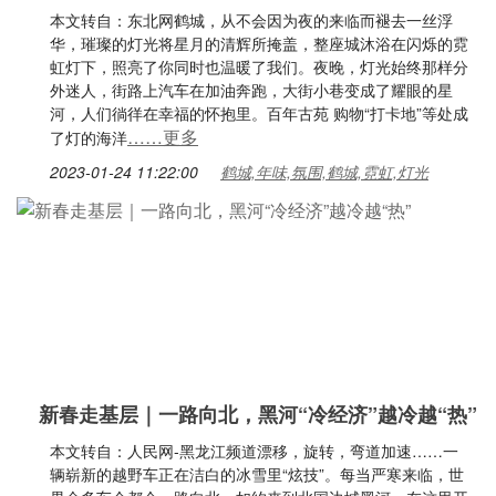
本文转自：东北网鹤城，从不会因为夜的来临而褪去一丝浮
华，璀璨的灯光将星月的清辉所掩盖，整座城沐浴在闪烁的霓
虹灯下，照亮了你同时也温暖了我们。夜晚，灯光始终那样分
外迷人，街路上汽车在加油奔跑，大街小巷变成了耀眼的星
河，人们徜徉在幸福的怀抱里。百年古苑 购物“打卡地”等处成
……更多
了灯的海洋
2023-01-24 11:22:00
鹤城,年味,氛围,鹤城,霓虹,灯光
新春走基层｜一路向北，黑河“冷经济”越冷越“热”
本文转自：人民网-黑龙江频道漂移，旋转，弯道加速……一
辆崭新的越野车正在洁白的冰雪里“炫技”。每当严寒来临，世