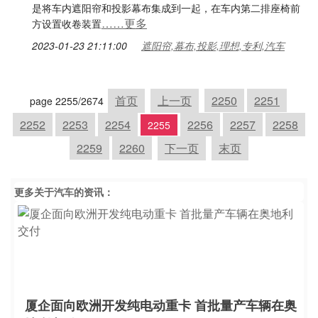
是将车内遮阳帘和投影幕布集成到一起，在车内第二排座椅前
……更多
方设置收卷装置
2023-01-23 21:11:00
遮阳帘,幕布,投影,理想,专利,汽车
首页
上一页
2250
2251
page 2255/2674
2252
2253
2254
2256
2257
2258
2255
2259
2260
下一页
末页
更多关于
汽车
的资讯：
厦企面向欧洲开发纯电动重卡 首批量产车辆在奥