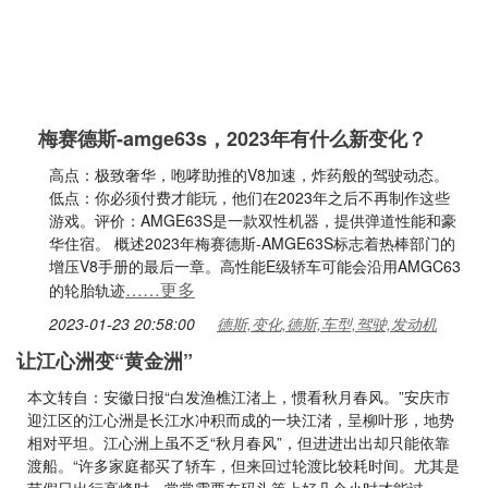
梅赛德斯-amge63s，2023年有什么新变化？
高点：极致奢华，咆哮助推的V8加速，炸药般的驾驶动态。
低点：你必须付费才能玩，他们在2023年之后不再制作这些
游戏。评价：AMGE63S是一款双性机器，提供弹道性能和豪
华住宿。 概述2023年梅赛德斯-AMGE63S标志着热棒部门的
增压V8手册的最后一章。高性能E级轿车可能会沿用AMGC63
……更多
的轮胎轨迹
2023-01-23 20:58:00
德斯,变化,德斯,车型,驾驶,发动机
让江心洲变“黄金洲”
本文转自：安徽日报“白发渔樵江渚上，惯看秋月春风。”安庆市
迎江区的江心洲是长江水冲积而成的一块江渚，呈柳叶形，地势
相对平坦。江心洲上虽不乏“秋月春风”，但进进出出却只能依靠
渡船。“许多家庭都买了轿车，但来回过轮渡比较耗时间。尤其是