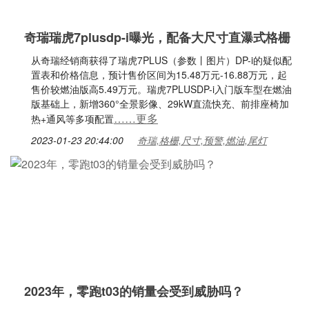
奇瑞瑞虎7plusdp-i曝光，配备大尺寸直瀑式格栅
从奇瑞经销商获得了瑞虎7PLUS（参数丨图片）DP-i的疑似配
置表和价格信息，预计售价区间为15.48万元-16.88万元，起
售价较燃油版高5.49万元。瑞虎7PLUSDP-i入门版车型在燃油
版基础上，新增360°全景影像、29kW直流快充、前排座椅加
……更多
热+通风等多项配置
2023-01-23 20:44:00
奇瑞,格栅,尺寸,预警,燃油,尾灯
2023年，零跑t03的销量会受到威胁吗？