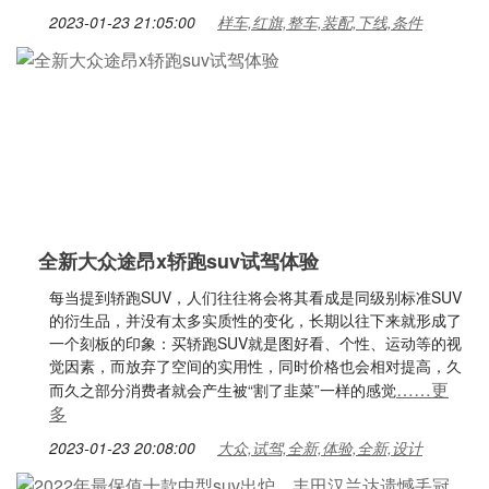
2023-01-23 21:05:00
样车,红旗,整车,装配,下线,条件
全新大众途昂x轿跑suv试驾体验
每当提到轿跑SUV，人们往往将会将其看成是同级别标准SUV
的衍生品，并没有太多实质性的变化，长期以往下来就形成了
一个刻板的印象：买轿跑SUV就是图好看、个性、运动等的视
觉因素，而放弃了空间的实用性，同时价格也会相对提高，久
……更
而久之部分消费者就会产生被“割了韭菜”一样的感觉
多
2023-01-23 20:08:00
大众,试驾,全新,体验,全新,设计