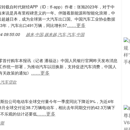
转载自时代财经APP（ID：tf-app）作者：张旭2023年，对于中
海来说是具有里程碑意义的一年。伴随着新能源和智能化浪潮，中
口超越日本，成为全球第一大汽车出口国。中国汽车工业协会数据
……更多
23年，汽车出口491万辆，同比增长57
4 09:55:00
越来,中国,越来越,汽车,汽车,中国
零首付购车本报讯（记者 潘福达）中国人民银行官网昨天发布消息
工作统一部署，为推动汽车以旧换新，支持促进汽车消费，中国人
……更多
有关政策的通知》
,汽车贷款
特斯拉公司电动车全球交付量今年一季度同比下降近9%，为近4年
月全球交付近38.7万辆电动车，相比去年同期交付的42.3万辆下
……更多
最不乐观的估计还要低
特斯