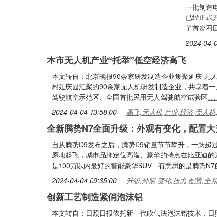
一批制造
已经正式
了首次召
2024-04-0
本市无人机产业“托举”低空经济高飞
本文转自：北京晚报90余家研发制造企业集聚延庆 无
村延庆园汇聚的90余家无人机研发制造企业，共享着一片
…
驾驶航空示范区、全国首批民用无人驾驶航空试验区
2024-04-04 13:58:00
高飞,无人机,产业,经济,无人机
全新腾势N7全面升级：外观有变化，配置大
自从腾势D9发布之后，腾势D9销量节节攀升，一跃超
原地起飞，城市品牌定位高端、豪华的特点在比亚迪的
是100万以内最好的智能豪华SUV，有意思的是腾势N7
2024-04-04 09:35:00
升级,外观,变化,压力,配置,全
创新工艺制造紧俏泡沫铝
本文转自：日照日报依托新一代吹气法泡沫铝技术，日