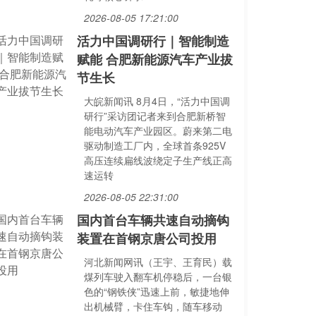
2026-08-05 17:21:00
活力中国调研行｜智能制造
赋能 合肥新能源汽车产业拔
节生长
大皖新闻讯 8月4日，“活力中国调
研行”采访团记者来到合肥新桥智
能电动汽车产业园区。蔚来第二电
驱动制造工厂内，全球首条925V
高压连续扁线波绕定子生产线正高
速运转
2026-08-05 22:31:00
国内首台车辆共速自动摘钩
装置在首钢京唐公司投用
河北新闻网讯（王宇、王育民）载
煤列车驶入翻车机停稳后，一台银
色的“钢铁侠”迅速上前，敏捷地伸
出机械臂，卡住车钩，随车移动