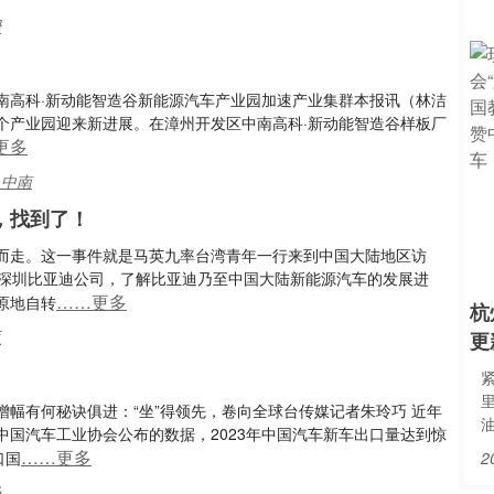
珊
南高科·新动能智造谷新能源汽车产业园加速产业集群本报讯（林洁
个产业园迎来新进展。在漳州开发区中南高科·新动能智造谷样板厂
更多
,中南
，找到了！
而走。这一事件就是马英九率台湾青年一行来到中国大陆地区访
访深圳比亚迪公司，了解比亚迪乃至中国大陆新能源汽车的发展进
……更多
原地自转
杭
亚
更
增幅有何秘诀俱进：“坐”得领先，卷向全球台传媒记者朱玲巧 近年
国汽车工业协会公布的数据，2023年中国汽车新车出口量达到惊
……更多
口国
2
场