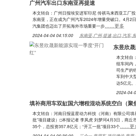
广州汽车出口东南亚再提速
本文转自：广州日报埃安进军印尼 传祺马来西亚工厂投
东南亚，正在成为广州汽车2024年增量突破口。4月2
……更多
汽集团也迈出了开拓海外市场重要一步
2024-04-04 04:15:00
东南亚,广州,提速,出口,汽车,
东昱欣晟
本文转自
组车间内
司生产的锂
车到中大
达5亿元
2024-04-0
填补商用车双缸国六增程混动系统空白（聚
本文转自：河南日报蓝星动力科技（河南）有限公司填
批”项目建设）□本报记者 李凤虎 刘梦珂4月3日，商
……更
35个，总投资357.8亿元；“开工一批”项目33个
2024-04-04 06:36:00
三个一,商用车,项目建设,商用,