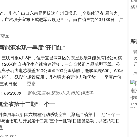
产广州汽车出口东南亚再提速广州日报讯 （全媒体记者 周伟力）
日，广汽埃安宣布正式进军印度尼西亚。而在稍早前的3月30日，广
东南亚
深
新能源实现一季度“开门红”
：三峡日报4月3日，位于宜昌高新区的东昱欣晟新能源有限公司模
，120米的自动化生产线快速运转，一台台模组产品成型下线。公
离子动力电芯覆盖300公里至700公里续航，能够实现A00、A0级
2
型轿车、SUV全场景应用，具有强大的竞争力和优势，一季度产值
……更多
。三峡日报
4 06:20:00
新能源,三峡,延陵,电芯,模组,锂离子
焦全省第十二期“三个一
补商用车双缸国六增程混动系统空白（聚焦全省第十二期“三个一
丘市与全省联动开展第十二期“三个一批”项目建设活动，共签约项目
多
全省,空白