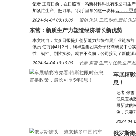
记者 王霞日前，在日照市一鸣新材料科技有限公司生
……更
加紧忙生产、赶订单。“我手里拿的这一块样品
2024-04-04 09:19:00
紧俏,泡沫,工艺,制造,新材,泡
东营：新质生产力塑造经济增长新优势
本文转自：大众日报提升创新能力加快布局产业链东营：
讯员 任万帅4月2日，利华益集团高分子材料研发中心实
性、韧性、刚性实验。就在不久前，公司接到了新能源
2024-04-04 10:16:00
长新,东营,生产力,优势,生产,
车展精彩
息！
记者 张雪
低息置换政
最新款的M
例，只要7
2024-04-0
俄罗斯街