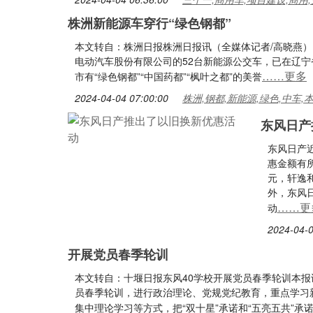
株洲新能源车穿行“绿色钢都”
本文转自：株洲日报株洲日报讯（全媒体记者/高晓燕） 
电动汽车股份有限公司的52台新能源公交车，已在辽
……更多
市有“绿色钢都”“中国药都”“枫叶之都”的美誉
2024-04-04 07:00:00
株洲,钢都,新能源,绿色,中车,
东风日产
东风日产
惠金额有所
元，轩逸和
外，东风
……更
动
2024-04-0
开展党员春季轮训
本文转自：十堰日报东风40学校开展党员春季轮训本报讯
员春季轮训，进行政治理论、党规党纪教育，重点学习
集中理论学习等方式，把“双十星”承诺和“五亮五共”承