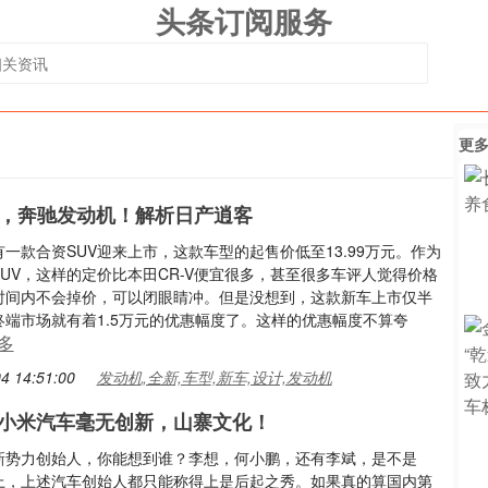
头条订阅服务
更
V，奔驰发动机！解析日产逍客
一款合资SUV迎来上市，这款车型的起售价低至13.99万元。作为
UV，这样的定价比本田CR-V便宜很多，甚至很多车评人觉得价格
时间内不会掉价，可以闭眼睛冲。但是没想到，这款新车上市仅半
终端市场就有着1.5万元的优惠幅度了。这样的优惠幅度不算夸
多
4 14:51:00
发动机,全新,车型,新车,设计,发动机
小米汽车毫无创新，山寨文化！
新势力创始人，你能想到谁？李想，何小鹏，还有李斌，是不是
上，上述汽车创始人都只能称得上是后起之秀。如果真的算国内第