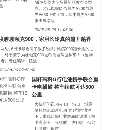
MPV及华为全场景新品发布会举
办。时代旗舰MPV尊界V800与尊
界V680正式上市，其中尊界V800
推出尊享版
2026-08-06 11:06:00
度聊聊领克900，家用长途真的越开越香
鲁网8月6日讯最近问了很多经常用领克900跑长途的朋
友，终于懂了为啥领克900被称为自驾游神车！（鲁网
记者）责任编辑：陈波
026-08-06 07:56:00
国轩高科G行电池携手联合重
卡电麒麟 整车续航可达500
公里
大皖新闻讯 在矿山、港口、城际
倒短物流加速电动化转型的浪潮
下，重载运输行业对新能源重卡提
出高安全、长续航、快补能、低能
耗等核心诉求