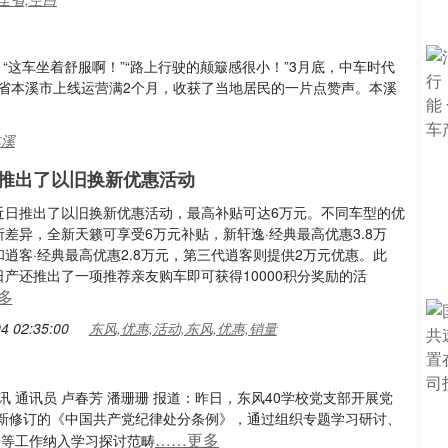
“这车坐着舒服啊！”“路上行驶的颠簸感很小！”3月底，中车时代
宁省本溪市上线运营满2个月，收获了当地居民的一片点赞声。本溪
本溪
推出了以旧换新优惠活动
近日推出了以旧换新优惠活动，最高补贴可达6万元。不同车型的优
差异，全新天籁可享受6万元补贴，新轩逸·经典最高优惠3.8万
逍客·经典最高优惠2.8万元，第三代逍客则提供2万元优惠。此
日产还推出了一项推荐亲友购车即可获得10000积分奖励的活
多
4 02:35:00
东风,优惠,活动,东风,优惠,销量
 通讯员 卢春芳 潘珊珊 报道：昨日，东风40学校党支部开展党
新修订的《中国共产党纪律处分条例》，通过组织专题学习研讨、
……更多
诺等工作纳入学习探讨范畴