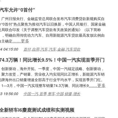
汽车允许“0首付”
：广州日报央行、金融监管总局联合发布汽车消费贷款新规购买自
许“0首付”热点聚焦为推动汽车以旧换新，中国人民银行、国家金融
总局联合印发《关于调整汽车贷款有关政策的通知》（以下简称
），明确自用传统动力汽车、自用新能源汽车贷款最高发放比例由
……更多
自主确定
4 04:15:00
首付,自用,汽车,汽车,金融,汽车贷款
74.3万辆！同比增长9.5%！中国一汽实现首季开门
，创新驱动，海外开拓。一季度，中国一汽锚定战略、创新驱动，
、聚力攻坚，产销量、营业收入均实现同比正增长，新能源汽车销
品牌海外出口销量增速全部高于行业平均水平，实现首季开门红。
……更多
1—3月，中国一汽实现整车销量74.3万辆、同比增长9
3 19:56:00
中国一汽,首季,整车,中国,销量,增长
全新轿车l6麋鹿测试成绩和实测视频