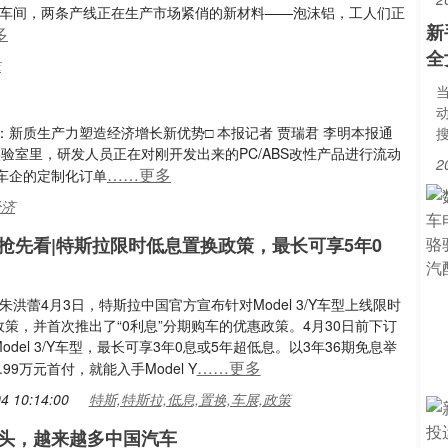
产车间，两条产线正在生产市场紧俏的新材料——泡沫铝，工人们正
新
多
全
沫
新质生产力塑造经济增长新优势□ 本报记者 贾瑞君 李明本报通
验室里，研发人员正在对刚开发出来的PC/ABS改性产品进行流动
2
……更多
车企的定制化订单
经济
抢先看|特斯拉限时低息置换政策，最长可享5年0
 朱洪蕾4月3日，特斯拉中国官方宣布针对Model 3/Y车型上线限时
策，并首次推出了“0利息”分期购车的优惠政策。4月30日前下订
odel 3/Y车型，最长可享3年0息或5年超低息。以3年36期免息举
……更多
.99万元首付，就能入手Model Y
4 10:14:00
特斯,特斯拉,低息,置换,车展,政策
头，越来越多中国汽车