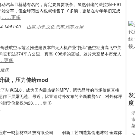
电动汽车且赫赫有名的，肯定要属贾跃亭。虽然创建的法拉第FF91
开始交车，但全球范围内也就销售了10多辆，更是在今年年初完成
……更多
回
4 14:51:00
山寨,小米,文化,汽车,汽车,小米
人驾驶航空示范区推进建设本市无人机产业“托举”低空经济高飞中关
面积达374平方公里、真高1098米的空域。这片天空是本市无人
…更多
,延庆
升级，压力传给mod
过了别克GL8，成为国内最热销的MPV，腾势品牌的市场价值直接
发
运作下展露无遗。最近，比亚迪对外发布的全新腾势N7，对外称呼
度
……更多
的指导价格仅为23
新
浙
照市一鸣新材料科技有限公司——创新工艺制造紧俏泡沫铝 全媒体
2