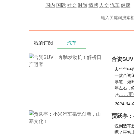
国内
国际
社会
时尚
情感
人文
汽车
健康
我的订阅
汽车
合资SU
去年年中有
一款合资S
厚道，短
年左右，
……更
张
2024-04-0
贾跃亭：
说到造车
呢？事实