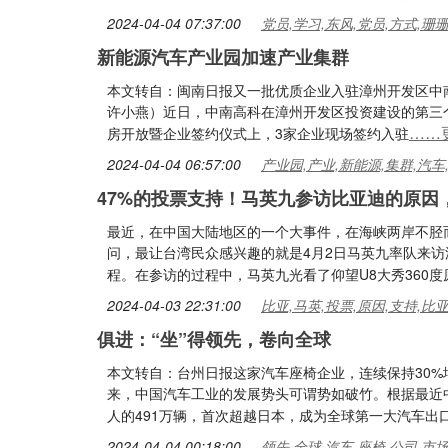
2024-04-04 07:37:00
党员,学习,东风,党员,方式,珊
新能源汽车产业园加速产业集群
本文转自：闽南日报又一批优质企业入驻漳州开发区中
许小燕）近日，中南高科在漳州开发区投资建设的第三
……
房开放暨企业签约仪式上，3家企业现场签约入驻
2024-04-04 06:57:00
产业园,产业,新能源,集群,汽车
47%的投票支持！马英九参访比亚迪的原因
最近，在中国大陆地区的一个大事件，在海峡两岸不胫
问，最让台湾民众感兴趣的就是4月2日马英九率队来
程。在参访的过程中，马英九光看了仰望U8大秀360度
2024-04-03 22:31:00
比亚,马英,投票,原因,支持,比
俱进：“坐”得领先，卷向全球
本文转自：台州日报这家汽车座椅企业，连续保持30%
来，中国汽车工业的发展势头可谓势如破竹。根据最近中
人的491万辆，首次超越日本，成为全球第一大汽车出
2024-04-04 00:18:00
领先,全球,汽车,座椅,公司,市