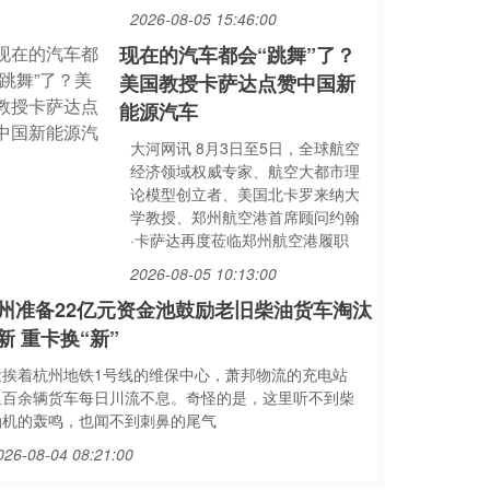
2026-08-05 15:46:00
现在的汽车都会“跳舞”了？
美国教授卡萨达点赞中国新
能源汽车
大河网讯 8月3日至5日，全球航空
经济领域权威专家、航空大都市理
论模型创立者、美国北卡罗来纳大
学教授、郑州航空港首席顾问约翰
·卡萨达再度莅临郑州航空港履职
2026-08-05 10:13:00
州准备22亿元资金池鼓励老旧柴油货车淘汰
新 重卡换“新”
紧挨着杭州地铁1号线的维保中心，萧邦物流的充电站
里百余辆货车每日川流不息。奇怪的是，这里听不到柴
油机的轰鸣，也闻不到刺鼻的尾气
026-08-04 08:21:00