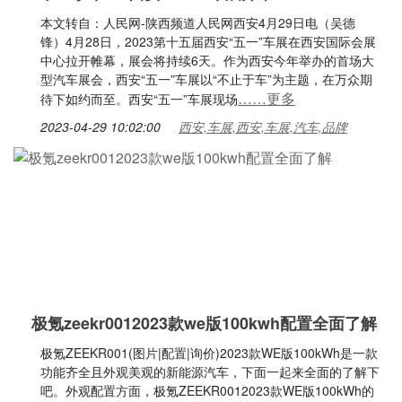
本文转自：人民网-陕西频道人民网西安4月29日电（吴德
锋）4月28日，2023第十五届西安“五一”车展在西安国际会展
中心拉开帷幕，展会将持续6天。作为西安今年举办的首场大
型汽车展会，西安“五一”车展以“不止于车”为主题，在万众期
……更多
待下如约而至。西安“五一”车展现场
2023-04-29 10:02:00
西安,车展,西安,车展,汽车,品牌
极氪zeekr0012023款we版100kwh配置全面了解
极氪ZEEKR001(图片|配置|询价)2023款WE版100kWh是一款
功能齐全且外观美观的新能源汽车，下面一起来全面的了解下
吧。外观配置方面，极氪ZEEKR0012023款WE版100kWh的