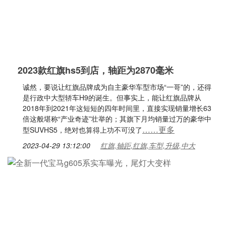
2023款红旗hs5到店，轴距为2870毫米
诚然，要说让红旗品牌成为自主豪华车型市场“一哥”的，还得
是行政中大型轿车H9的诞生。但事实上，能让红旗品牌从
2018年到2021年这短短的四年时间里，直接实现销量增长63
倍这般堪称“产业奇迹”壮举的；其旗下月均销量过万的豪华中
……更多
型SUVHS5，绝对也算得上功不可没了
2023-04-29 13:12:00
红旗,轴距,红旗,车型,升级,中大