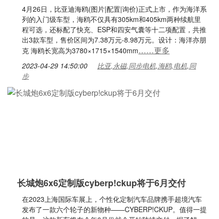
4月26日，比亚迪海鸥(图片|配置|询价)正式上市，作为海洋系
列的入门级车型，海鸥不仅具有305km和405km两种续航里
程可选，还标配了快充、ESP和四安气囊等十二项配置，共推
出3款车型，售价区间为7.38万元-8.98万元。设计：海洋亦朋
……更多
克 海鸥长宽高为3780×1715×1540mm
2023-04-29 14:50:00
比亚,永磁,同步电机,海鸥,电机,同
步
长城炮6x6定制版cyberp!ckup将于6月交付
在2023上海国际车展上，个性化定制汽车品牌携手超境汽车
发布了一款六个轮子的新物种——CYBERP!CKUP。值得一提