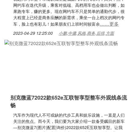
网约车在迭代升级，乘客对低端、高档用车也会做出判断，如
果跑专车，赚的更多。现在网约车不只是简单的通勤代步，很
大程度上已经是商务应酬的新需求，乘坐一台上档次的网约专
……更多
车，脸上也有彩儿！如果朋友们上班时间较富余
2023-04-29 12:25:00
小鹏,中庸,风格,商务,后排,方面
别克微蓝72022款652e互联智享型整车外观线条流
畅
汽车作为现代人不可或缺的代步工具和娱乐设施，一直是人们
关注的焦点。而今天，我们要为大家介绍一款备受瞩目的新车
—别克微蓝7(图片|配置|询价)2022款652E互联智享型。让我