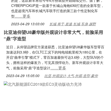
的是，这款新车将在今年6月份就会开始陆续交付。据了解，
CYBERP!CKUP是一款基于长城山海炮6X6打造的全新车型，
也是超境汽车和长城汽车联手打造的第三款个性定制化车
……更多
型
2023-04-29 13:03:00
长城,将于,差速,长城,车身,越野
比亚迪仰望U8豪华版外观设计非常大气，前脸采用
“鼎”字造型
近日，从仰望品牌官方渠道获悉，比亚迪仰望U8豪华版车型零百
加速达到3.9秒，在CLTC工况下的纯电续航里程为180公里，在
开启“曲率引擎”模式下，零百加速最快可达3.6秒，大型SUV的个
头，拥有这样的爆发力，可见其强悍动力。新车外观设计非常大
……更多
气，前脸采用“鼎”字造型设计
2023-04-29 15:05:00
比亚,外观设计,大气,外观,造型,豪华