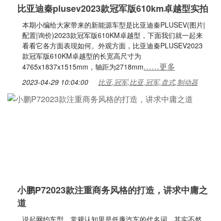
比亚迪秦plusev2023款冠军版610km卓越型实拍
本期小编给大家带来的新能源车型是比亚迪秦PLUSEV(图片|
配置|询价)2023款冠军版610KM卓越型，下面我们就一起来
看看它各方面表现如何。外观方面，比亚迪秦PLUSEV2023
款冠军版610KM卓越型的长宽高尺寸为
……更多
4765x1837x1515mm，轴距为2718mm
2023-04-29 10:04:00
比亚,冠军,比亚,冠军,盘式,制动器
小鹏P72023款注重商务风格的打造，讲求中庸之
道
说起网约车型，常规认知里是低廉汽车的代名词，其实不然，