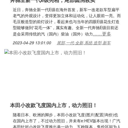
奔驰全新一代e级亮相，尾部圆润敦实
近日，奔驰全新一代E级在海外首发，新车一改老款车型扁平
老气的外观设计，变得更加立体和运动化，让人眼前一亮。而
毛豆般造型的前灯设计，看起来也与当年的四眼E级花生灯造
型能够做到“花毛一体”，属实有趣。全新一代奔驰E级目前还
……更多
是会采用传统的汽（国内）柴油（国外）动力
2023-04-29 13:01:00
尾部,一代,全新,系统,造型,新车
本田小改款飞度国内上市，动力照旧！
随着日本、欧洲的脚步，本田小改款飞度(图片|配置|询价)也
在国内上市了，不过动力照旧，并未有e:HEV版本出现！广汽
本田针对小改款飞度推出单一动力、五种版本，售价区间为人