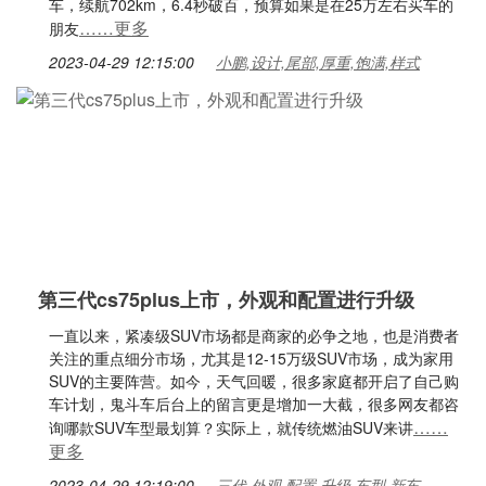
车，续航702km，6.4秒破百，预算如果是在25万左右买车的
……更多
朋友
2023-04-29 12:15:00
小鹏,设计,尾部,厚重,饱满,样式
第三代cs75plus上市，外观和配置进行升级
一直以来，紧凑级SUV市场都是商家的必争之地，也是消费者
关注的重点细分市场，尤其是12-15万级SUV市场，成为家用
SUV的主要阵营。如今，天气回暖，很多家庭都开启了自己购
车计划，鬼斗车后台上的留言更是增加一大截，很多网友都咨
……
询哪款SUV车型最划算？实际上，就传统燃油SUV来讲
更多
2023-04-29 12:19:00
三代,外观,配置,升级,车型,新车