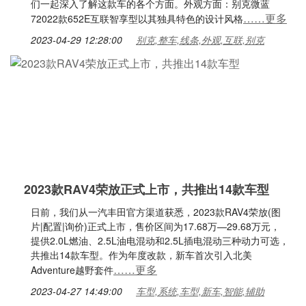
们一起深入了解这款车的各个方面。外观方面：别克微蓝
……更多
72022款652E互联智享型以其独具特色的设计风格
2023-04-29 12:28:00
别克,整车,线条,外观,互联,别克
2023款RAV4荣放正式上市，共推出14款车型
日前，我们从一汽丰田官方渠道获悉，2023款RAV4荣放(图
片|配置|询价)正式上市，售价区间为17.68万—29.68万元，
提供2.0L燃油、2.5L油电混动和2.5L插电混动三种动力可选，
共推出14款车型。作为年度改款，新车首次引入北美
……更多
Adventure越野套件
2023-04-27 14:49:00
车型,系统,车型,新车,智能,辅助