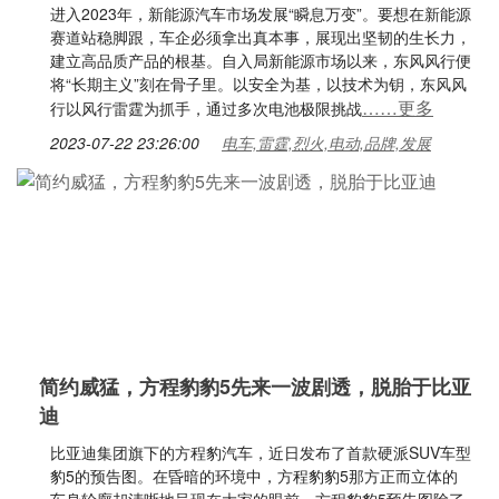
进入2023年，新能源汽车市场发展“瞬息万变”。要想在新能源
赛道站稳脚跟，车企必须拿出真本事，展现出坚韧的生长力，
建立高品质产品的根基。自入局新能源市场以来，东风风行便
将“长期主义”刻在骨子里。以安全为基，以技术为钥，东风风
……更多
行以风行雷霆为抓手，通过多次电池极限挑战
2023-07-22 23:26:00
电车,雷霆,烈火,电动,品牌,发展
简约威猛，方程豹豹5先来一波剧透，脱胎于比亚
迪
比亚迪集团旗下的方程豹汽车，近日发布了首款硬派SUV车型
豹5的预告图。在昏暗的环境中，方程豹豹5那方正而立体的