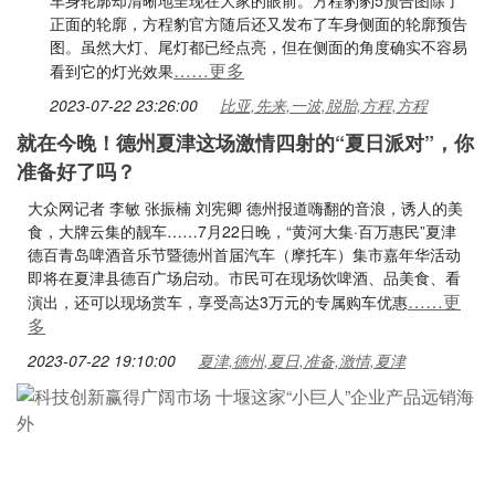
车身轮廓却清晰地呈现在大家的眼前。方程豹豹5预告图除了
正面的轮廓，方程豹官方随后还又发布了车身侧面的轮廓预告
图。虽然大灯、尾灯都已经点亮，但在侧面的角度确实不容易
……更多
看到它的灯光效果
2023-07-22 23:26:00
比亚,先来,一波,脱胎,方程,方程
就在今晚！德州夏津这场激情四射的“夏日派对”，你
准备好了吗？
大众网记者 李敏 张振楠 刘宪卿 德州报道嗨翻的音浪，诱人的美
食，大牌云集的靓车……7月22日晚，“黄河大集·百万惠民”夏津
德百青岛啤酒音乐节暨德州首届汽车（摩托车）集市嘉年华活动
即将在夏津县德百广场启动。市民可在现场饮啤酒、品美食、看
……更
演出，还可以现场赏车，享受高达3万元的专属购车优惠
多
2023-07-22 19:10:00
夏津,德州,夏日,准备,激情,夏津