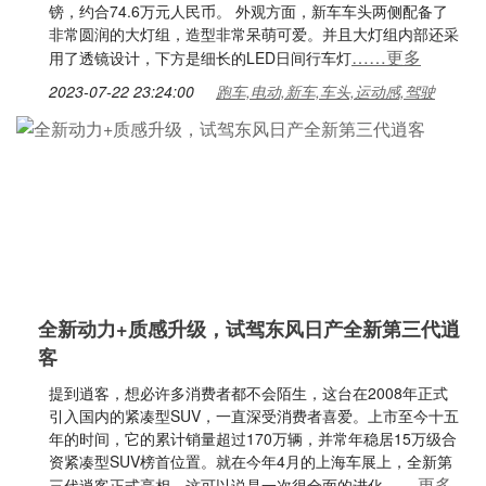
镑，约合74.6万元人民币。 外观方面，新车车头两侧配备了
非常圆润的大灯组，造型非常呆萌可爱。并且大灯组内部还采
……更多
用了透镜设计，下方是细长的LED日间行车灯
2023-07-22 23:24:00
跑车,电动,新车,车头,运动感,驾驶
全新动力+质感升级，试驾东风日产全新第三代逍
客
提到逍客，想必许多消费者都不会陌生，这台在2008年正式
引入国内的紧凑型SUV，一直深受消费者喜爱。上市至今十五
年的时间，它的累计销量超过170万辆，并常年稳居15万级合
资紧凑型SUV榜首位置。就在今年4月的上海车展上，全新第
……更多
三代逍客正式亮相，这可以说是一次很全面的进化