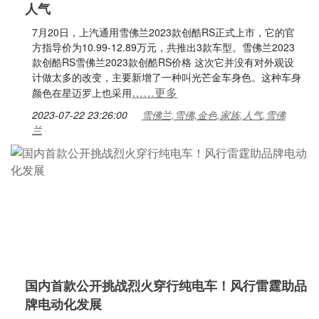
人气
7月20日，上汽通用雪佛兰2023款创酷RS正式上市，它的官
方指导价为10.99-12.89万元，共推出3款车型。雪佛兰2023
款创酷RS雪佛兰2023款创酷RS价格 这次它并没有对外观设
计做太多的改变，主要新增了一种叫光芒金车身色。这种车身
……更多
颜色在星迈罗上也采用
2023-07-22 23:26:00
雪佛兰,雪佛,金色,家族,人气,雪佛
兰
国内首款公开挑战烈火穿行纯电车！风行雷霆助品
牌电动化发展