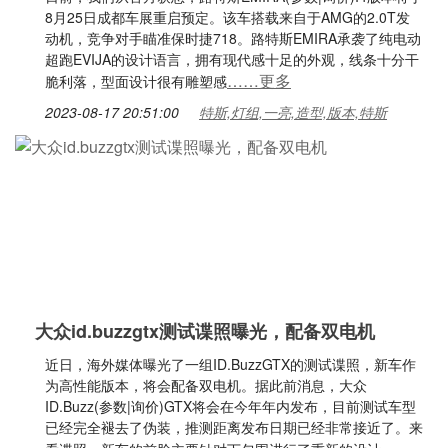
8月25日成都车展重启预定。该车搭载来自于AMG的2.0T发
动机，竞争对手瞄准保时捷718。路特斯EMIRA承袭了纯电动
超跑EVIJA的设计语言，拥有现代感十足的外观，线条十分干
……更多
脆利落，型面设计很有雕塑感
2023-08-17 20:51:00
特斯,灯组,一亮,造型,版本,特斯
大众id.buzzgtx测试谍照曝光，配备双电机
近日，海外媒体曝光了一组ID.BuzzGTX的测试谍照，新车作
为高性能版本，将会配备双电机。据此前消息，大众
ID.Buzz(参数|询价)GTX将会在今年年内发布，目前测试车型
已经完全褪去了伪装，推测距离发布日期已经非常接近了。来