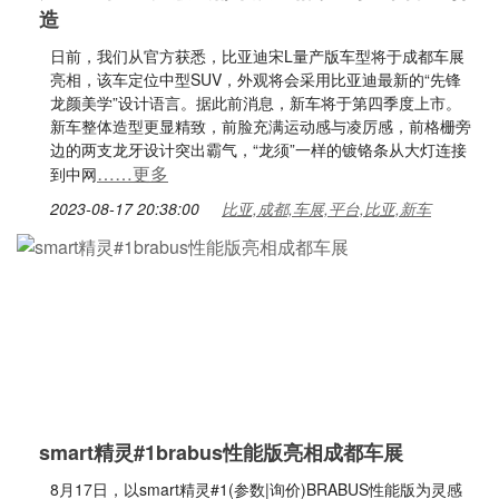
造
日前，我们从官方获悉，比亚迪宋L量产版车型将于成都车展
亮相，该车定位中型SUV，外观将会采用比亚迪最新的“先锋
龙颜美学”设计语言。据此前消息，新车将于第四季度上市。
新车整体造型更显精致，前脸充满运动感与凌厉感，前格栅旁
边的两支龙牙设计突出霸气，“龙须”一样的镀铬条从大灯连接
……更多
到中网
2023-08-17 20:38:00
比亚,成都,车展,平台,比亚,新车
smart精灵#1brabus性能版亮相成都车展
8月17日，以smart精灵#1(参数|询价)BRABUS性能版为灵感