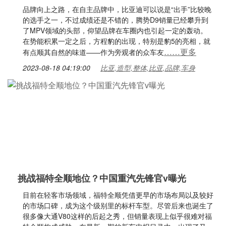
品牌向上之路，在自主品牌中，比亚迪可以说是“出手”比较晚
的选手之一，不过成绩还是不错的，腾势D9销量已经攀升到
了MPV领域的头部，仰望品牌在车圈内也引起一定的轰动。
在势能积累一定之后，方程豹的出现，特别是豹5的亮相，就
……更多
有点顺其自然的味道——作为旁观者的众车友
2023-08-18 04:19:00
比亚,造型,整体,比亚,品牌,车身
挑战福特全顺地位？中国重汽先锋官v曝光
目前在轻客市场领域，福特全顺凭借更早的市场布局以及较好
的市场口碑，成为这个级别里的标杆车型。尽管后来也诞生了
很多像大通V80这样的后起之秀，但销量表现上似乎很难对福