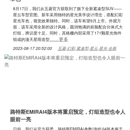
8月17日，我们从五菱官方获取到了旗下全新紧凑型SUV——
星云车型官图。新车采用独特的星光美学设计理念，搭配幻彩
星光车色，视觉效果独特。同时，该车有望9月上市。外观方
面，该车采用全新的设计风格，圆润饱满的前脸配合分体式大
灯组，辨识度十足。同时，其格栅内部采用了171颗星光饰件
……更多
组成的漫天星雨造型
2023-08-17 20:52:00
五菱,幻彩,紧凑型,星云,星光,全新
路特斯EMIRAI4版本将重启预定，灯组造型也令人
眼前一亮
日前，我们从官方获悉，路特斯EMIRA(参数|询价)I4版本将于