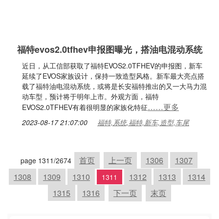
福特evos2.0tfhev申报图曝光，搭油电混动系统
近日，从工信部获取了福特EVOS2.0TFHEV的申报图，新车
延续了EVOS家族设计，保持一致造型风格。新车最大亮点搭
载了福特油电混动系统，或将是长安福特推出的又一大马力混
动车型，预计将于明年上市。外观方面，福特
……更多
EVOS2.0TFHEV有着很明显的家族化特征
2023-08-17 21:07:00
福特,系统,福特,新车,造型,车尾
首页
上一页
1306
1307
page 1311/2674
1308
1309
1310
1312
1313
1314
1311
1315
1316
下一页
末页