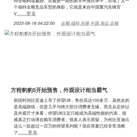
特全顺构成威胁。在最新一期的新车申报目录中，出现了又一
个福特全顺竞品车型的身影，它就是来自中国重汽先锋官
……更多
V
2023-08-18 04:22:00
全顺,福特,先锋,中国,地位,全顺
方程豹豹5开始预售，外观设计相当霸气
前段时间比亚迪上市了仰望U8，售价高达100多万，虽然走的
是高端路线，但是几乎与绝大部分消费者无缘。而且从定价以
及外观尺寸来看，仰望U8注定只能成为高端性能的代表，很
难真正打动潜在购车消费者。很多人表示质疑，为何比亚迪出
这么一款超过一百万的仰望系列呢？现在答案已经非常清晰
……更多
了